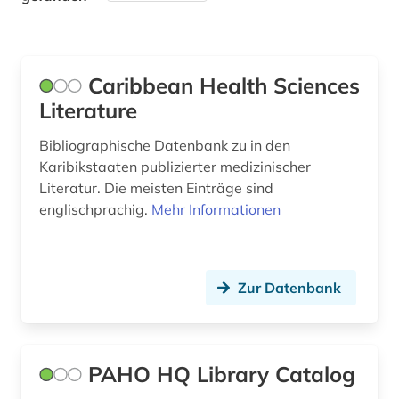
Pädagogik (0)
Philosophie (0)
Caribbean Health Sciences
Literature
Physik (0)
Politologie (0)
Bibliographische Datenbank zu in den
Karibikstaaten publizierter medizinischer
Psychologie (0)
Literatur. Die meisten Einträge sind
englischprachig.
Mehr Informationen
Rechtswissenschaft (0)
Romanistik (0)
Zur Datenbank
Slavistik (0)
Soziologie (0)
Sport (0)
PAHO HQ Library Catalog