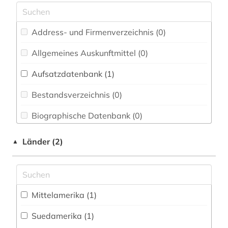
Chemie und Pharmazie (0)
Elektrotechnik, Elektronik, Nachrichtentechnik
(0)
Address- und Firmenverzeichnis (0
)
Energietechnik (0)
Allgemeines Auskunftmittel (0
)
Ethnologie (0)
Aufsatzdatenbank (1
)
Geographie (0)
Bestandsverzeichnis (0
)
Geowissenschaften (0)
Biographische Datenbank (0
)
Germanistik. Niederlandistik. Skandinavistik
Buchhandelsverzeichnis (0
)
Länder (2)
▲
(0)
Disziplinäre Forschungsdatenrepositorien (0
)
Geschichte (0)
Disziplinäre Repositorien (0
)
Geschichte der Pädagogik und des
Mittelamerika (1)
Bildungswesens (0)
Fachbibliographie (2
)
Suedamerika (1)
Gesundheitswissenschaften (0)
Faktendatenbank (0
)