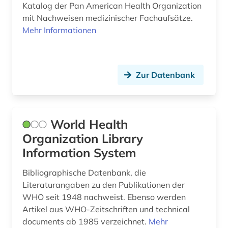
Technik (0)
Katalog der Pan American Health Organization
mit Nachweisen medizinischer Fachaufsätze.
Theologie und Religionswissenschaften (0)
Mehr Informationen
Werkstoffwissenschaften und
Fertigungstechnik (0)
Wirtschaftswissenschaften (0)
Zur Datenbank
Wissenschaftskunde, Forschung, Hochschul-,
Museumswesen (0)
World Health
Organization Library
Information System
Bibliographische Datenbank, die
Literaturangaben zu den Publikationen der
WHO seit 1948 nachweist. Ebenso werden
Artikel aus WHO-Zeitschriften und technical
documents ab 1985 verzeichnet.
Mehr