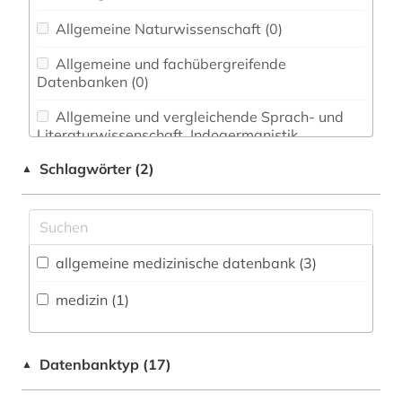
Allgemeine Naturwissenschaft (0)
Allgemeine und fachübergreifende
Datenbanken (0)
Allgemeine und vergleichende Sprach- und
Literaturwissenschaft. Indogermanistik.
Außereuropäische Sprachen und Literaturen (0)
Schlagwörter (2)
▲
Anglistik. Amerikanistik (0)
Archäologie (0)
Architektur, Bauingenieur- und
allgemeine medizinische datenbank (3)
Vermessungswesen (0)
medizin (1)
Biologie, Biotechnologie (0)
Buch- und Bibliothekswesen,
Datenbanktyp (17)
▲
Informationswissenschaft (0)