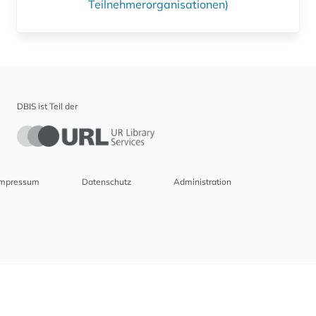
Teilnehmerorganisationen)
DBIS ist Teil der
Impressum
Datenschutz
Administration