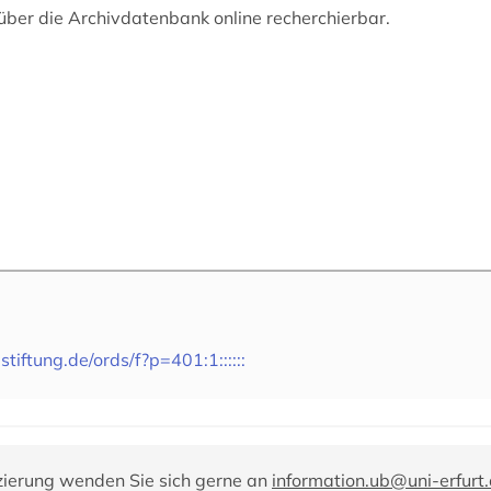
 über die Archivdatenbank online recherchierbar.
-stiftung.de/ords/f?p=401:1::::::
zierung wenden Sie sich gerne an
information.ub@uni-erfurt