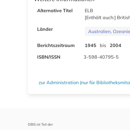
Alternative Titel
ELB
[Enthält auch:] Briti
Länder
Australien, Ozeani
Berichtszeitraum
1945
bis
2004
ISBN/ISSN
3-598-40795-5
zur Administration (nur für Bibliotheksmi
DBIS ist Teil der