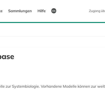
te
Sammlungen
Hilfe
Zugang üb
EN
base
le zur Systembiologie. Vorhandene Modelle können zur wei