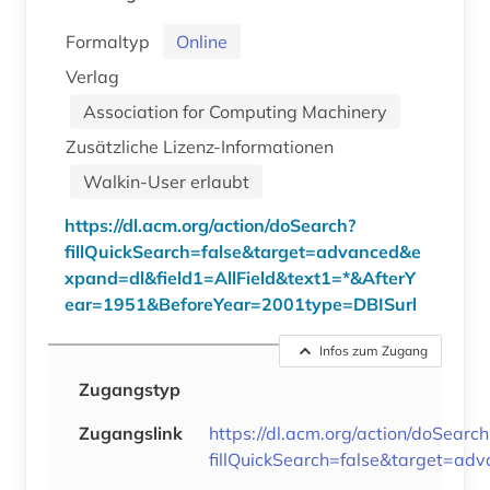
Formaltyp
Online
Verlag
Association for Computing Machinery
Zusätzliche Lizenz-Informationen
Walkin-User erlaubt
https://dl.acm.org/action/doSearch?
fillQuickSearch=false&target=advanced&e
xpand=dl&field1=AllField&text1=*&AfterY
ear=1951&BeforeYear=2001type=DBISurl
Infos zum Zugang
Zugangstyp
Zugangslink
https://dl.acm.org/action/doSearch
fillQuickSearch=false&target=a