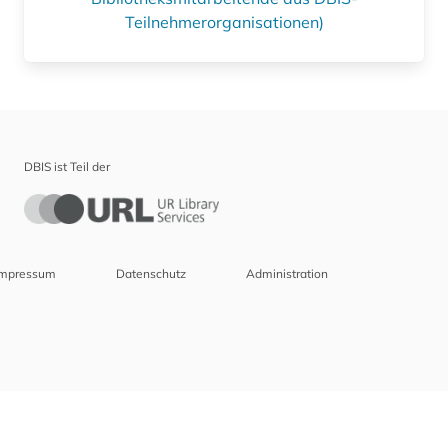
Teilnehmerorganisationen)
DBIS ist Teil der
Impressum
Datenschutz
Administration