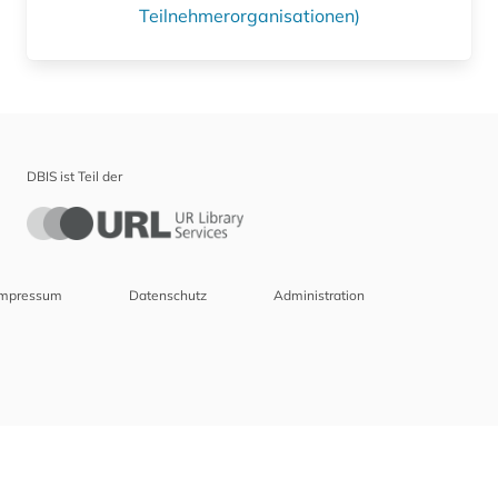
Teilnehmerorganisationen)
DBIS ist Teil der
Impressum
Datenschutz
Administration