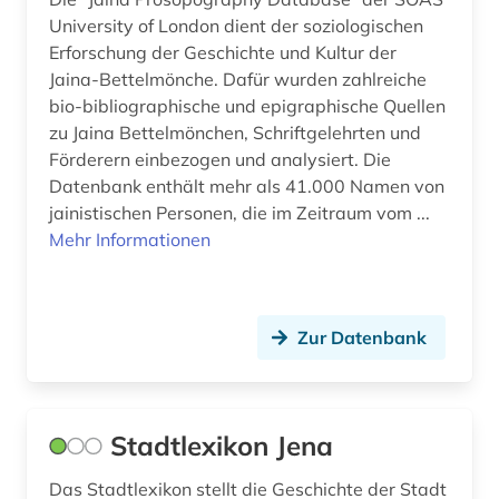
University of London dient der soziologischen
altkarte (1)
Rheinland-Pfalz (12)
Erforschung der Geschichte und Kultur der
altnorwegisch (1)
Jaina-Bettelmönche. Dafür wurden zahlreiche
Roemisches Reich (17)
bio-bibliographische und epigraphische Quellen
altokzitanisch (1)
Rumänien (14)
zu Jaina Bettelmönchen, Schriftgelehrten und
Förderern einbezogen und analysiert. Die
altorientalistik (2)
Russland, Sowjetunion (89)
Datenbank enthält mehr als 41.000 Namen von
altschwedisch (1)
jainistischen Personen, die im Zeitraum vom ...
Saarland (5)
Mehr Informationen
altsächsisch (1)
Sachsen (22)
amager (1)
Sachsen-Anhalt (7)
Zur Datenbank
american indian movement (1)
Schleswig-Holstein (7)
american numismatic society (2)
Schweden (195)
amerika (31)
Stadtlexikon Jena
Schweiz (38)
amerika + schwarze (1)
Das Stadtlexikon stellt die Geschichte der Stadt
Serbien (11)