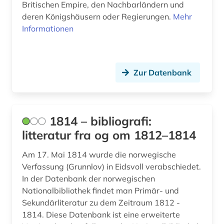
Britischen Empire, den Nachbarländern und
aufsatz (1)
deren Königshäusern oder Regierungen.
Mehr
aufsatzsammlung (5)
Informationen
augenzeuge (8)
augenzeugenbericht (1)
Zur Datenbank
augsburg (1)
augustinus (1)
1814 – bibliografi:
auktionshaus (1)
litteratur fra og om 1812–1814
aurelius (1)
Am 17. Mai 1814 wurde die norwegische
Verfassung (Grunnlov) in Eidsvoll verabschiedet.
ausbildung (2)
In der Datenbank der norwegischen
Nationalbibliothek findet man Primär- und
auschwitz-prozess (3)
Sekundärliteratur zu dem Zeitraum 1812 -
ausgrabung (2)
1814. Diese Datenbank ist eine erweiterte