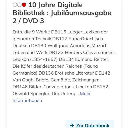
10 Jahre Digitale
ansichtskarte (1)
Bibliothek : Jubiläumsausgabe
2 / DVD 3
ansichtspostkarte (4)
Enth. die 9 Werke DB116 Lueger:Lexikon der
antarktika (1)
gesamten Technik DB117 Pape:Griechisch-
antarktis (2)
Deutsch DB130 Wolfgang Amadeus Mozart:
Leben und Werk DB133 Herders Conversations-
anthologie (5)
Lexikon (1854-1857) DB134 Edmund Reitter:
Die Käfer des deutschen Reiches (Fauna
anthropologie (11)
Germanica) DB136 Erotische Literatur DB142
anthroposophie (1)
Van Gogh: Briefe, Gemälde, Zeichnungen
DB146 Bilder-Conversations-Lexikon DB152
anthropozän (1)
Oswald Spengler: Der Unterg...
Mehr
Informationen
antifaschismus (2)
antiheld (1)
Zur Datenbank
antijüdische propaganda (1)