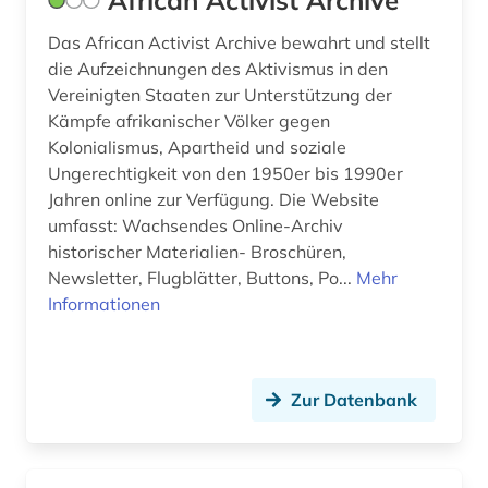
African Activist Archive
afro-amerikanische frauen (1)
Estland (12)
Das African Activist Archive bewahrt und stellt
afro-amerikanische geschichte (1)
Europa (78)
die Aufzeichnungen des Aktivismus in den
Vereinigten Staaten zur Unterstützung der
afroamerikaner (2)
Finnland (42)
Kämpfe afrikanischer Völker gegen
agder (1)
Kolonialismus, Apartheid und soziale
Frankreich (61)
Ungerechtigkeit von den 1950er bis 1990er
agence france-presse (1)
GUS (5)
Jahren online zur Verfügung. Die Website
umfasst: Wachsendes Online-Archiv
agrargeschichte (1)
Gibraltar (1)
historischer Materialien- Broschüren,
Newsletter, Flugblätter, Buttons, Po...
Mehr
agrarkultur (1)
Griechenland (4)
Informationen
ahnenforschung (1)
Griechenland (Altertum) (14)
akdademie der künste (1)
Großbritannien (113)
Zur Datenbank
akte (2)
Hamburg (7)
aktiengesellschaft (1)
Hessen (18)