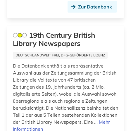
benedikt &lt (1)
Zur Datenbank
benediktinerkloster sankt salvator und
bonifatius (1)
beneluxländer (1)
19th Century British
Library Newspapers
benin (1)
DEUTSCHLANDWEIT FREI, DFG-GEFÖRDERTE LIZENZ
benjamin (1)
Die Datenbank enthält als repräsentative
berber (1)
Auswahl aus der Zeitungssammlung der British
Library die Volltexte von 47 britischen
bergbau (2)
Zeitungen des 19. Jahrhunderts (ca. 2 Mio.
bergen (2)
digitalisierte Seiten), wobei die Auswahl sowohl
überregionale als auch regionale Zeitungen
bergen (norwegen) (2)
berücksichtigt. Die Nationallizenz beinhaltet den
Teil 1 der aus 5 Teilen bestehenden Kollektionen
bericht (2)
der British Library Newspapers. Eine ...
Mehr
berlin (17)
Informationen