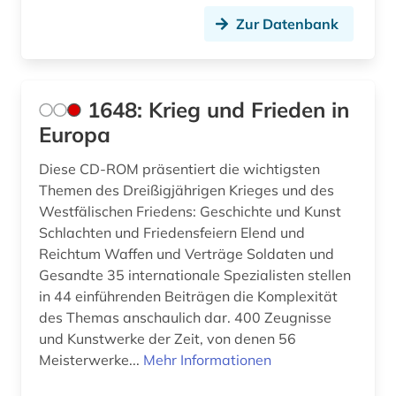
architektur (11)
Zur Datenbank
architekturgeschichte (1)
archiv (59)
1648: Krieg und Frieden in
archival documents (1)
Europa
archivalien (5)
Diese CD-ROM präsentiert die wichtigsten
archivbestand (3)
Themen des Dreißigjährigen Krieges und des
Westfälischen Friedens: Geschichte und Kunst
archive (1)
Schlachten und Friedensfeiern Elend und
Reichtum Waffen und Verträge Soldaten und
archivmaterial (1)
Gesandte 35 internationale Spezialisten stellen
archivmaterialien (1)
in 44 einführenden Beiträgen die Komplexität
des Themas anschaulich dar. 400 Zeugnisse
archivprojekte (1)
und Kunstwerke der Zeit, von denen 56
Meisterwerke...
Mehr Informationen
archivwesen (3)