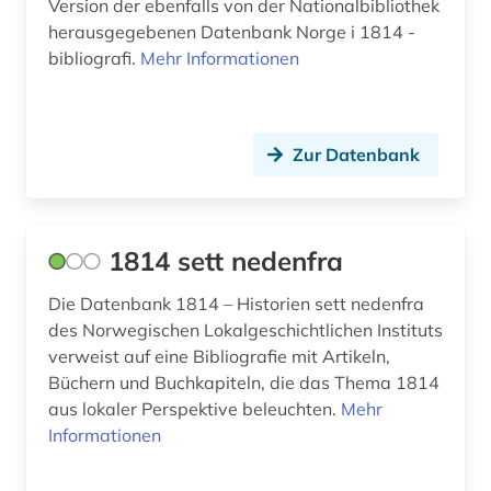
Version der ebenfalls von der Nationalbibliothek
ausländer (2)
herausgegebenen Datenbank Norge i 1814 -
bibliografi.
Mehr Informationen
ausländisches kulturgut (1)
aussenpolitik (1)
ausstellung (4)
Zur Datenbank
ausstellungskatalog (2)
australien (8)
1814 sett nedenfra
auswanderer (3)
Die Datenbank 1814 – Historien sett nedenfra
des Norwegischen Lokalgeschichtlichen Instituts
auswanderung (14)
verweist auf eine Bibliografie mit Artikeln,
auswanderungspolitik (1)
Büchern und Buchkapiteln, die das Thema 1814
aus lokaler Perspektive beleuchten.
Mehr
ausweisung (1)
Informationen
auswärtiger ausschuss des deutschen
bundestages (1)