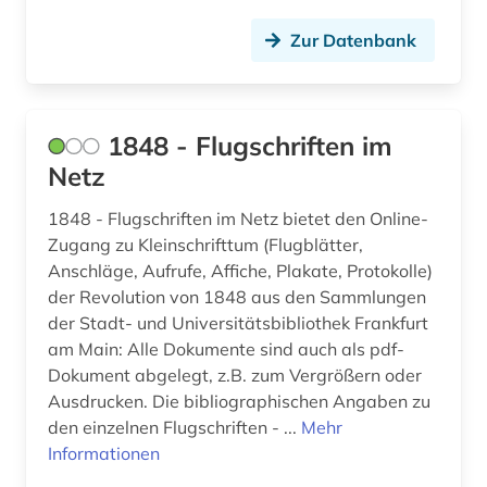
authentizität (1)
Zur Datenbank
autobiografie (3)
autobiografische literatur (4)
1848 - Flugschriften im
Netz
autobiographie (1)
autografen (1)
1848 - Flugschriften im Netz bietet den Online-
Zugang zu Kleinschrifttum (Flugblätter,
autor (2)
Anschläge, Aufrufe, Affiche, Plakate, Protokolle)
der Revolution von 1848 aus den Sammlungen
außenhandel (3)
der Stadt- und Universitätsbibliothek Frankfurt
am Main: Alle Dokumente sind auch als pdf-
außenministerium (3)
Dokument abgelegt, z.B. zum Vergrößern oder
außenpolitik (16)
Ausdrucken. Die bibliographischen Angaben zu
den einzelnen Flugschriften - ...
Mehr
außenwirtschaft (1)
Informationen
avantgarde (2)