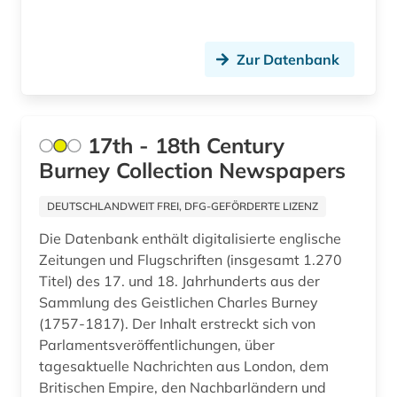
artek (2)
arzneimittel (1)
Zur Datenbank
arzt (1)
asch (1)
17th - 18th Century
aschach (1)
Burney Collection Newspapers
aschaffenburg (1)
DEUTSCHLANDWEIT FREI, DFG-GEFÖRDERTE LIZENZ
asean (1)
Die Datenbank enthält digitalisierte englische
Zeitungen und Flugschriften (insgesamt 1.270
asiatische studien (1)
Titel) des 17. und 18. Jahrhunderts aus der
asien (12)
Sammlung des Geistlichen Charles Burney
(1757-1817). Der Inhalt erstreckt sich von
asienforschung (4)
Parlamentsveröffentlichungen, über
tagesaktuelle Nachrichten aus London, dem
assisi (1)
Britischen Empire, den Nachbarländern und