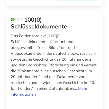
arabisch (11)
100(0)
arabische literatur (1)
Schlüsseldokumente
arabische staaten (3)
Das Editionsprojekt „100(0)
arabistik (5)
Schlüsseldokumente“ führt anhand
ausgewählter Text-, Bild-, Ton- und
arbeit (1)
Videodokumente in die deutsche bzw. russisch-
sowjetische Geschichte des 20. Jahrhunderts
arbeiterbewegung (10)
und den Stand ihrer Erforschung ein und vereint
arbeiterin (1)
die "Dokumente zur deutschen Geschichte im
20. Jahrhundert" und die "Dokumente zur
arbeiterklasse (1)
russischen und sowjetischen Geschichte im 20.
Jahrhundert" in einer Datenbank mi...
Mehr
arbeitsbeziehungen (1)
Informationen
arbeitskampf (1)