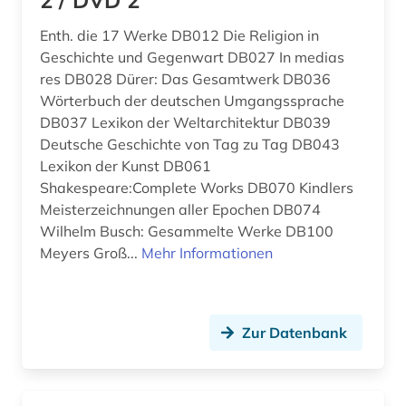
2 / DVD 2
anarchist (1)
USA (136)
Enth. die 17 Werke DB012 Die Religion in
Geschichte und Gegenwart DB027 In medias
anarchosyndikalismus (1)
Ukraine (26)
res DB028 Dürer: Das Gesamtwerk DB036
Wörterbuch der deutschen Umgangssprache
anden (1)
Ungarn (25)
DB037 Lexikon der Weltarchitektur DB039
andreas (1)
Deutsche Geschichte von Tag zu Tag DB043
Vatikanstadt (3)
Lexikon der Kunst DB061
anfänge - 1965 (1)
Zypern (3)
Shakespeare:Complete Works DB070 Kindlers
Meisterzeichnungen aller Epochen DB074
anglikanische kirche der provinz uganda (1)
Wilhelm Busch: Gesammelte Werke DB100
anglistik (4)
Meyers Groß...
Mehr Informationen
anglo-amerikanische beziehungen (1)
angloamerika (1)
Zur Datenbank
anne frank (1)
anschrift (1)