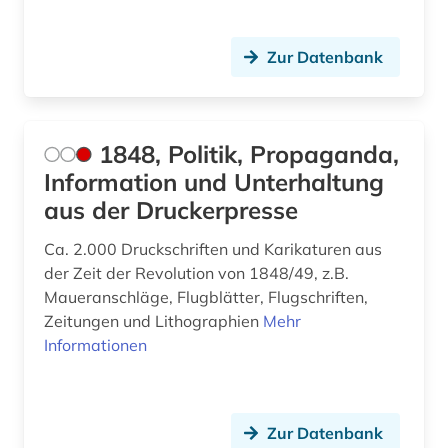
axel oxenstierna (1)
Zur Datenbank
bad kissingen (1)
bad reichenhall (1)
1848, Politik, Propaganda,
baden (3)
Information und Unterhaltung
baden-württemberg (11)
aus der Druckerpresse
bagdad (1)
Ca. 2.000 Druckschriften und Karikaturen aus
der Zeit der Revolution von 1848/49, z.B.
balkanromanistik (1)
Maueranschläge, Flugblätter, Flugschriften,
Zeitungen und Lithographien
Mehr
ballangen (1)
Informationen
ballett (1)
baltikum (4)
Zur Datenbank