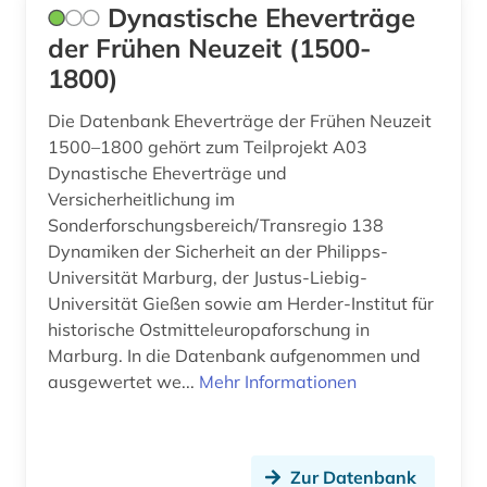
Dynastische Eheverträge
albanien (1)
Irland (16)
der Frühen Neuzeit (1500-
albert (1)
Island (24)
1800)
albrecht (1)
Israel (33)
Die Datenbank Eheverträge der Frühen Neuzeit
1500–1800 gehört zum Teilprojekt A03
alexander von humboldt (3)
Italien (36)
Dynastische Eheverträge und
alfred escher (1)
Versicherheitlichung im
Japan (7)
Sonderforschungsbereich/Transregio 138
algerien (1)
Jugoslawien (9)
Dynamiken der Sicherheit an der Philipps-
Universität Marburg, der Justus-Liebig-
allgemeine kulturwissenschaft (1)
Kanada (22)
Universität Gießen sowie am Herder-Institut für
allgemeine sammelwerke (1)
historische Ostmitteleuropaforschung in
Korea (2)
Marburg. In die Datenbank aufgenommen und
allierte (1)
Kroatien (12)
ausgewertet we...
Mehr Informationen
alltag (6)
Lettland (9)
alltagsgeschichte &lt;fach&gt; (4)
Liechtenstein (6)
Zur Datenbank