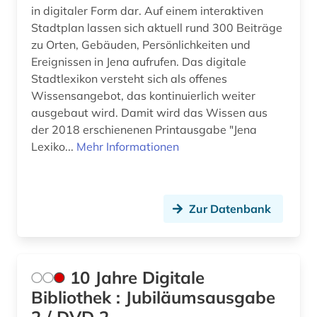
in digitaler Form dar. Auf einem interaktiven
amerikanische geschichte (7)
Skandinavien (10)
Stadtplan lassen sich aktuell rund 300 Beiträge
zu Orten, Gebäuden, Persönlichkeiten und
amerikanische revolution (1)
Slowakei (20)
Ereignissen in Jena aufrufen. Das digitale
amerikanischer bürgerkrieg (1)
Stadtlexikon versteht sich als offenes
Slowenien (11)
Wissensangebot, das kontinuierlich weiter
amerikanistik (2)
Spanien (16)
ausgebaut wird. Damit wird das Wissen aus
der 2018 erschienenen Printausgabe "Jena
amman (1)
Suedamerika (37)
Lexiko...
Mehr Informationen
ammianus marcellinus (1)
Suedasien (7)
amsterdam (1)
Suedostasien (5)
Zur Datenbank
amtsdrucksache (5)
Suedosteuropa (14)
analysen (1)
Thueringen (12)
10 Jahre Digitale
anarchie (1)
Tschechische Republik (33)
Bibliothek : Jubiläumsausgabe
anarchismus (2)
Tuerkei (13)