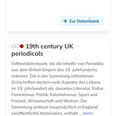
berlin-kreuzberg (1)
berliner mauer (1)
Zur Datenbank
bern (1)
berne <wesermarsch> (1)
19th century UK
beruf (1)
periodicals
berufe (1)
Volltextdatenbank, die die Inhalte von Periodika
aus dem British Empire des 19. Jahrhunderts
berühmte persönlichkeit (1)
anbietet. Die in der Sammlung enthaltenen
Zeitschriften decken viele Aspekte des Lebens
besatzung (1)
im 19. Jahrhundert ab, darunter Literatur, Kultur,
besatzungspolitik (1)
Feminismus, Politik, Kolonialismus, Sport und
Freizeit, Wissenschaft und Medizin. Die
beschreibung (1)
Sammlung umfasst hauptsächlich in England
veröffentlichte Materialien, enthält ...
Mehr
beschwerde (1)