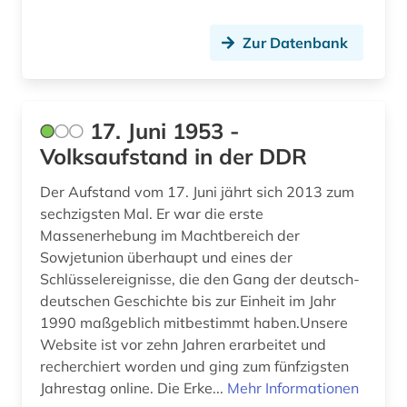
archäologie (29)
archäologische stätte (1)
Zur Datenbank
argentinien (3)
arisierung (1)
17. Juni 1953 -
Volksaufstand in der DDR
arkadien (1)
arktis (5)
Der Aufstand vom 17. Juni jährt sich 2013 zum
sechzigsten Mal. Er war die erste
armeezeitungen (1)
Massenerhebung im Machtbereich der
Sowjetunion überhaupt und eines der
armenfürsorge (4)
Schlüsselereignisse, die den Gang der deutsch-
deutschen Geschichte bis zur Einheit im Jahr
armenien (2)
1990 maßgeblich mitbestimmt haben.Unsere
armenien (west) (1)
Website ist vor zehn Jahren erarbeitet und
recherchiert worden und ging zum fünfzigsten
artefakte (1)
Jahrestag online. Die Erke...
Mehr Informationen