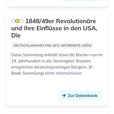
bamberg (1)
bamberg kreis (1)
1848/49er Revolutionäre
banknote (1)
und ihre Einflüsse in den USA,
bantusprachen (1)
Die
barbosa (1)
DEUTSCHLANDWEIT FREI, DFG-GEFÖRDERTE LIZENZ
barock (2)
Diese Sammlung enthält etwa 60 Bücher von im
19. Jahrhundert in die Vereinigten Staaten
bartensleben <familie> (1)
emigrierten deutschsprachigen Bürgern. (E-
Book-Sammlung)
Mehr Informationen
barßel (1)
baudenkmal (2)
bauernhof (5)
Zur Datenbank
bauernkrieg &lt (1)