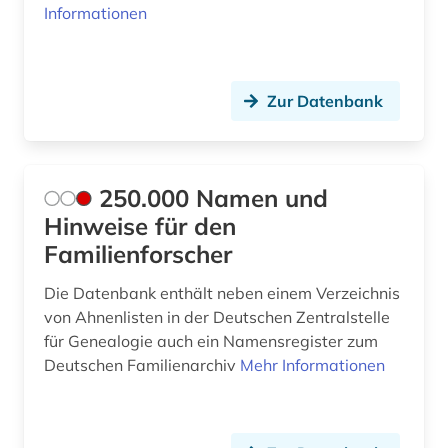
Informationen
besetzung (4)
bestand (4)
Zur Datenbank
bestandserhaltung (2)
besucherführung (1)
250.000 Namen und
betriebswirtschaft (1)
Hinweise für den
betriebswirtschaftslehre (1)
Familienforscher
bevölkerung (3)
Die Datenbank enthält neben einem Verzeichnis
von Ahnenlisten in der Deutschen Zentralstelle
bevölkerungsentwicklung (2)
für Genealogie auch ein Namensregister zum
bevölkerungsstatistik (3)
Deutschen Familienarchiv
Mehr Informationen
bezeichnung (1)
beziehung zw. asien und der westlichen welt