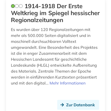
bauingenieurwesen (1)
1914-1918 Der Erste
bautzen (1)
Weltkrieg im Spiegel hessischer
Regionalzeitungen
bauunternehmer (1)
Es wurden über 120 Regionalzeitungen mit
bauwerk (1)
mehr als 500.000 Seiten digitalisiert und in
maschinell durchsuchbaren Volltext
bayerisch-schwaben (1)
umgewandelt. Eine Besonderheit des Projektes
bayerische motoren-werke (1)
ist die in enger Zusammenarbeit mit dem
Hessischen Landesamt für geschichtliche
bayerische staatsbibliothek (4)
Landeskunde (HLGL) entwickelte Aufbereitung
des Materials. Zentrale Themen der Epoche
bayern (24)
werden in einführenden Kurztexten präsentiert
bayern. bayerische staatsregierung (1)
und mit den digital...
Mehr Informationen
beamter (1)
beeinträchtigung (1)
Zur Datenbank