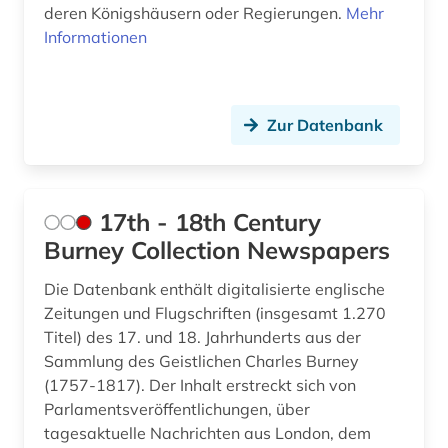
assyriologie (1)
deren Königshäusern oder Regierungen.
Mehr
Informationen
astronomie (2)
atlas (10)
Zur Datenbank
atomare bedrohung (1)
audio recordings (1)
audiodatei (2)
17th - 18th Century
Burney Collection Newspapers
audioführung (1)
Die Datenbank enthält digitalisierte englische
audiothek (1)
Zeitungen und Flugschriften (insgesamt 1.270
Titel) des 17. und 18. Jahrhunderts aus der
audiovisuelles material (2)
Sammlung des Geistlichen Charles Burney
aufgebot (1)
(1757-1817). Der Inhalt erstreckt sich von
Parlamentsveröffentlichungen, über
aufklärung (10)
tagesaktuelle Nachrichten aus London, dem