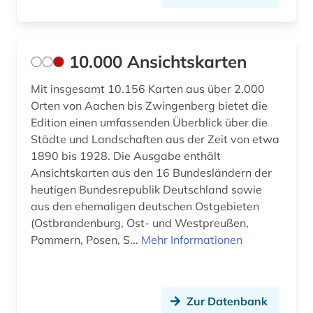
antike (22)
antike religionen (1)
10.000 Ansichtskarten
antikolonialismus (2)
Mit insgesamt 10.156 Karten aus über 2.000
Orten von Aachen bis Zwingenberg bietet die
antisemitismus (8)
Edition einen umfassenden Überblick über die
Städte und Landschaften aus der Zeit von etwa
antisemitismus (motiv) (1)
1890 bis 1928. Die Ausgabe enthält
antisemitismusforschung (1)
Ansichtskarten aus den 16 Bundesländern der
heutigen Bundesrepublik Deutschland sowie
apartheid (3)
aus den ehemaligen deutschen Ostgebieten
(Ostbrandenburg, Ost- und Westpreußen,
apologetik (1)
Pommern, Posen, S...
Mehr Informationen
apostolische pönitentiarie (1)
apotheke (1)
Zur Datenbank
aquarell (1)