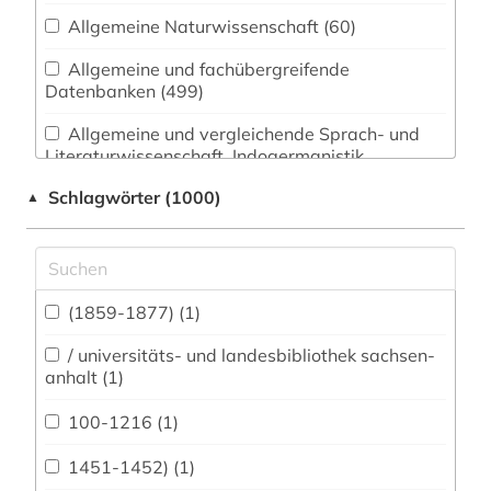
Allgemeine Naturwissenschaft (60)
Allgemeine und fachübergreifende
Datenbanken (499)
Allgemeine und vergleichende Sprach- und
Literaturwissenschaft. Indogermanistik.
Außereuropäische Sprachen und Literaturen
Schlagwörter (1000)
▲
(186)
Anglistik. Amerikanistik (196)
Archäologie (156)
(1859-1877) (1)
Architektur, Bauingenieur- und
Vermessungswesen (76)
/ universitäts- und landesbibliothek sachsen-
anhalt (1)
Biologie, Biotechnologie (47)
100-1216 (1)
Buch- und Bibliothekswesen,
Informationswissenschaft (159)
1451-1452) (1)