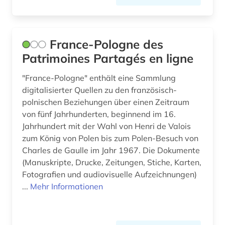
alltagskultur (5)
Litauen (14)
alltagsleben (1)
Luxemburg (5)
France-Pologne des
altbestand (1)
Makedonien (6)
Patrimoines Partagés en ligne
altdänisch (1)
Malta (1)
"France-Pologne" enthält eine Sammlung
digitalisierter Quellen zu den französisch-
alte drucke (1)
Mecklenburg-Vorpommern (10)
polnischen Beziehungen über einen Zeitraum
alte geschichte (9)
von fünf Jahrhunderten, beginnend im 16.
Mittelamerika (30)
Jahrhundert mit der Wahl von Henri de Valois
alte landesschule korbach (1)
Moldawien (7)
zum König von Polen bis zum Polen-Besuch von
Charles de Gaulle im Jahr 1967. Die Dokumente
alter orient (4)
Monaco (1)
(Manuskripte, Drucke, Zeitungen, Stiche, Karten,
alternativbewegung (2)
Fotografien und audiovisuelle Aufzeichnungen)
Montenegro (8)
...
Mehr Informationen
altersversorung (1)
Niederlande (56)
altertum (19)
Niedersachsen (26)