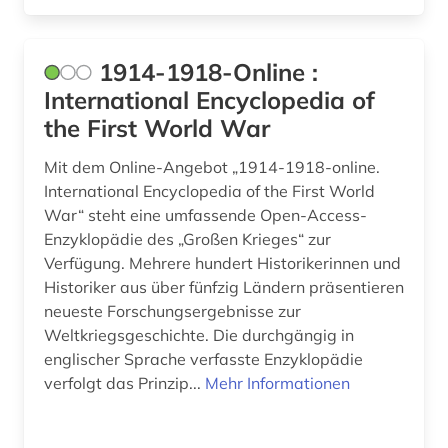
begriffsgeschichte &amp;lt;fach&amp;gt; (1)
begräbnis (1)
1914-1918-Online :
begräbnisstätte (1)
International Encyclopedia of
the First World War
behinderung (2)
Mit dem Online-Angebot „1914-1918-online.
behringwerke (1)
International Encyclopedia of the First World
behörde (1)
War“ steht eine umfassende Open-Access-
Enzyklopädie des „Großen Krieges“ zur
behörden (1)
Verfügung. Mehrere hundert Historikerinnen und
Historiker aus über fünfzig Ländern präsentieren
belgien (7)
neueste Forschungsergebnisse zur
Weltkriegsgeschichte. Die durchgängig in
belletristik (1)
englischer Sprache verfasste Enzyklopädie
belzyze (1)
verfolgt das Prinzip...
Mehr Informationen
ben (1)