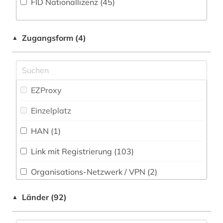
FID Nationallizenz (45)
Natur- und Umweltschutz (14)
1948-1980 (1)
Pädagogik (85)
1963-1965 (2)
Zugangsform (4)
▲
Philosophie (156)
20.jahrhundert (1)
Physik (23)
aalborg (1)
Politologie (431)
EZProxy
aarhus (6)
Psychologie (56)
Einzelplatz
abbildung (1)
Rechtswissenschaft (152)
HAN (1)
abfluss (1)
Romanistik (93)
Link mit Registrierung (103)
abgeordneter (1)
Slavistik (91)
Organisations-Netzwerk / VPN (2)
abkommen (1)
Soziologie (270)
Shibboleth
abkürzung (1)
Länder (92)
▲
Sport (52)
Zugriff vor Ort (2)
abolitionismus (1)