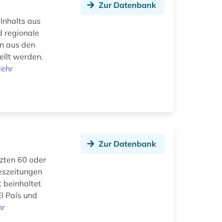
Zur Datenbank
Inhalts aus
d regionale
en aus den
ellt werden.
ehr
Zur Datenbank
tzten 60 oder
eszeitungen
 beinhaltet
El País und
hr