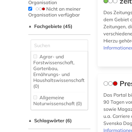
zei
Organisation
Nicht an meiner
Das Zeitungs
Organisation verfügbar
dem Gebiet d
Fachgebiete (45)
Zeitungen, d
▲
verschiedene
Hierzu gehör
Informatione
Agrar- und
Forstwissenschaft,
Gartenbau,
Ernährungs- und
Haushaltswissenschaft
Pre
(0)
Das Portal b
Allgemeine
90 Tagen von
Naturwissenschaft (0)
sowie Magazi
Allgemeine und
u.a. Corrier
Schlagwörter (6)
fachübergreifende
▲
Svenska Dagb
Datenbanken (2)
Informatione