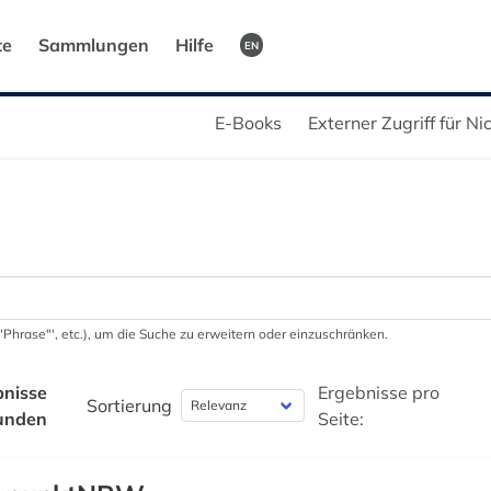
te
Sammlungen
Hilfe
EN
E-Books
Externer Zugriff für N
 '"Phrase"', etc.), um die Suche zu erweitern oder einzuschränken.
bnisse
Ergebnisse pro
Sortierung
unden
Seite: