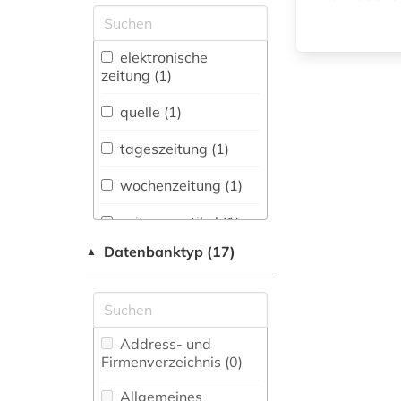
Allgemeine und
vergleichende Sprach-
und
elektronische
Literaturwissenschaft.
zeitung (1)
Indogermanistik.
Außereuropäische
quelle (1)
Sprachen und
Literaturen (0)
tageszeitung (1)
Anglistik.
wochenzeitung (1)
Amerikanistik (0)
zeitungsartikel (1)
Archäologie (0)
Datenbanktyp (17)
▲
zeitungsportal (2)
Architektur,
Bauingenieur- und
Vermessungswesen (0)
Biologie,
Address- und
Biotechnologie (0)
Firmenverzeichnis (0
)
Buch- und
Allgemeines