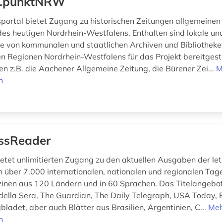
t.punktNRW
portal bietet Zugang zu historischen Zeitungen allgemeinen 
es heutigen Nordrhein-Westfalens. Enthalten sind lokale un
ie von kommunalen und staatlichen Archiven und Bibliothek
n Regionen Nordrhein-Westfalens für das Projekt bereitgest
en z.B. die Aachener Allgemeine Zeitung, die Bürener Zei...
M
n
ssReader
ietet unlimitierten Zugang zu den aktuellen Ausgaben der le
 über 7.000 internationalen, nationalen und regionalen Tag
nen aus 120 Ländern und in 60 Sprachen. Das Titelangebot
e della Sera, The Guardian, The Daily Telegraph, USA Today, 
ladet, aber auch Blätter aus Brasilien, Argentinien, C...
Me
n