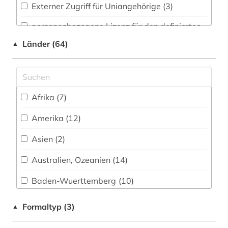
brandenburg (1)
Externer Zugriff für Uniangehörige (3)
brief (1)
personenbezogene Lizenz für den definierten
Benutzerkreis des FID (4)
brisbane (1)
Länder (64)
▲
Shibboleth (2)
buch (2)
Uninetz (2)
buchwissenschaft (1)
Afrika (7)
FID-Nationallizenz (1)
burgenland (1)
Amerika (12)
FID-Nationallizenz (8)
börse (2)
Asien (2)
FID-Nationallizenz (2)
canberra (1)
Australien, Ozeanien (14)
FID-Nationallizenz (1)
chemnitz (1)
Baden-Wuerttemberg (10)
frei verfügbar (63)
china (9)
Baltikum (1)
Login mit FID-Kennung (4)
Formaltyp (3)
▲
chinesen (1)
Bayern (5)
Nationallizenz (6)