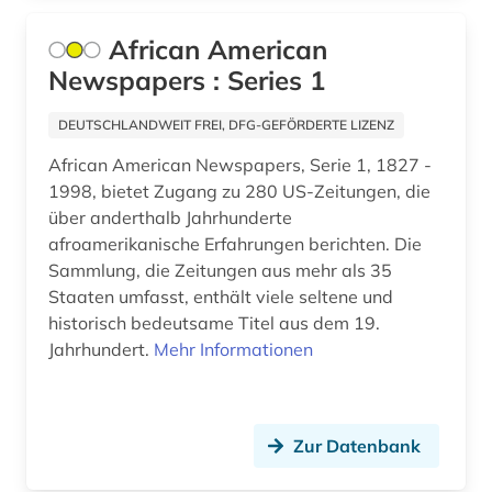
main (2)
African American
Newspapers : Series 1
main-taunus-kreis (1)
mainfranken (2)
DEUTSCHLANDWEIT FREI, DFG-GEFÖRDERTE LIZENZ
African American Newspapers, Serie 1, 1827 -
mainz (2)
1998, bietet Zugang zu 280 US-Zeitungen, die
mandschuren (1)
über anderthalb Jahrhunderte
afroamerikanische Erfahrungen berichten. Die
mannheim (1)
Sammlung, die Zeitungen aus mehr als 35
Staaten umfasst, enthält viele seltene und
marxismus (1)
historisch bedeutsame Titel aus dem 19.
massenmedien (1)
Jahrhundert.
Mehr Informationen
mecklenburg-vorpommern (1)
mediadaten (1)
Zur Datenbank
medienwissenschaft (5)