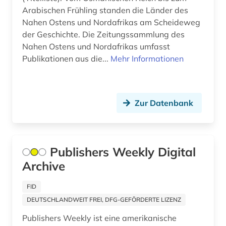
polen (3)
Arabischen Frühling standen die Länder des
Nahen Ostens und Nordafrikas am Scheideweg
politik (11)
der Geschichte. Die Zeitungssammlung des
Nahen Ostens und Nordafrikas umfasst
politikwissenschaft (2)
Publikationen aus die...
Mehr Informationen
politische presse (2)
portugal (1)
Zur Datenbank
potsdam (1)
prag (1)
Publishers Weekly Digital
pravda (2)
Archive
pravda (zeitung) (1)
FID
presse (9)
DEUTSCHLANDWEIT FREI, DFG-GEFÖRDERTE LIZENZ
pressearchiv (2)
Publishers Weekly ist eine amerikanische