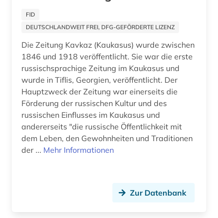
literatur (2)
FID
DEUTSCHLANDWEIT FREI, DFG-GEFÖRDERTE LIZENZ
literaturnaja gazeta (2)
Die Zeitung Kavkaz (Kaukasus) wurde zwischen
literaturwissenschaft (4)
1846 und 1918 veröffentlicht. Sie war die erste
russischsprachige Zeitung im Kaukasus und
london (17)
wurde in Tiflis, Georgien, veröffentlicht. Der
Hauptzweck der Zeitung war einerseits die
lorraine (1)
Förderung der russischen Kultur und des
los angeles (1)
russischen Einflusses im Kaukasus und
andererseits "die russische Öffentlichkeit mit
lothringen (1)
dem Leben, den Gewohnheiten und Traditionen
der ...
Mehr Informationen
luhansk (1)
lusitanistik (1)
luxemburg (2)
Zur Datenbank
madrid (3)