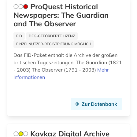
ProQuest Historical
kärnten (1)
Newspapers: The Guardian
köln (2)
and The Observer
land van altena (1)
FID
DFG-GEFÖRDERTE LIZENZ
landeskunde (9)
EINZELNUTZER-REGISTRIERUNG MÖGLICH
Das FID-Paket enthält die Archive der großen
lateinamerika (1)
britischen Tageszeitungen. The Guardian (1821
lausitz (1)
- 2003) The Observer (1791 - 2003)
Mehr
Informationen
lauterbach <hessen> (1)
leipzig (2)
Zur Datenbank
lettland (1)
liechtenstein (2)
litauen (1)
Kavkaz Digital Archive