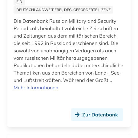
FID
rezension (1)
DEUTSCHLANDWEIT FREI, DFG-GEFÖRDERTE LIZENZ
rhein-main-gebiet (7)
Die Datenbank Russian Military and Security
Periodicals beinhaltet zahlreiche Zeitschriften
rheinland (2)
und Zeitungen aus dem militärischen Bereich,
die seit 1992 in Russland erschienen sind. Die
rheinland-pfalz (3)
sowohl von unabhängigen Verlagen als auch
vom russischen Militär herausgegebenen
ruhrgebiet (1)
Publikationen behandeln dabei unterschiedliche
rundfunk (1)
Thematiken aus den Bereichen von Land-, See-
und Luftstreitkräften. Während der Großt...
russische literatur (1)
Mehr Informationen
russland (15)
résistance (1)
Zur Datenbank
rüsselsheim (1)
saalkreis (1)