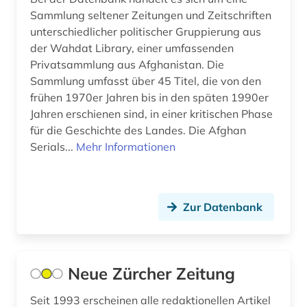
Sachsen (3)
Sammlung seltener Zeitungen und Zeitschriften
fid-lizenz (1)
Sachsen-Anhalt (1)
unterschiedlicher politischer Gruppierung aus
der Wahdat Library, einer umfassenden
filmarchiv (2)
Schweden (1)
Privatsammlung aus Afghanistan. Die
finanzberichte (1)
Sammlung umfasst über 45 Titel, die von den
Schweiz (20)
frühen 1970er Jahren bis in den späten 1990er
finanzmarkt (1)
Skandinavien (1)
Jahren erschienen sind, in einer kritischen Phase
für die Geschichte des Landes. Die Afghan
finanzwirtschaft (1)
Spanien (9)
Serials...
Mehr Informationen
finnougristik (1)
Suedamerika (5)
flugschrift (3)
Suedasien (1)
Zur Datenbank
foto (1)
Suedostasien (6)
frankfurt (2)
Thueringen (2)
Neue Zürcher Zeitung
frankreich (11)
USA (33)
Seit 1993 erscheinen alle redaktionellen Artikel
französisch (1)