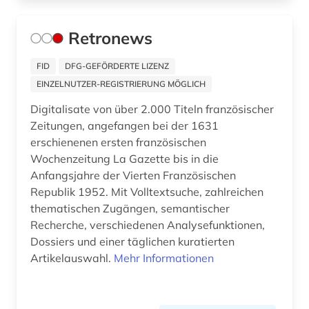
mexiko (1)
Retronews
mikrocomputer (1)
FID
DFG-GEFÖRDERTE LIZENZ
militär (1)
EINZELNUTZER-REGISTRIERUNG MÖGLICH
mittlerer osten (1)
Digitalisate von über 2.000 Titeln französischer
Zeitungen, angefangen bei der 1631
moldawien (1)
erschienenen ersten französischen
Wochenzeitung La Gazette bis in die
mongolen (1)
Anfangsjahre der Vierten Französischen
moskau (4)
Republik 1952. Mit Volltextsuche, zahlreichen
thematischen Zugängen, semantischer
moslems (1)
Recherche, verschiedenen Analysefunktionen,
Dossiers und einer täglichen kuratierten
mudjahedin (1)
Artikelauswahl.
Mehr Informationen
musik (1)
musikalien (1)