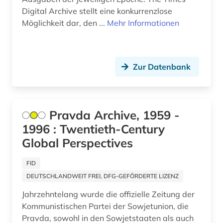
elektronische publikation (1)
Digital Archive stellt eine konkurrenzlose
Korea (2)
Möglichkeit dar, den ...
Mehr Informationen
elektronische ressource (1)
Kroatien (1)
elektronische zeitschrift (2)
Lettland (1)
elektronische zeitung (3)
Zur Datenbank
Liechtenstein (1)
elektronisches buch (2)
Litauen (1)
england (1)
Pravda Archive, 1959 -
Luxemburg (2)
1996 : Twentieth-Century
entwicklung (1)
Global Perspectives
Mecklenburg-Vorpommern (1)
erster weltkrieg (5)
Mittelamerika (4)
FID
estland (1)
DEUTSCHLANDWEIT FREI, DFG-GEFÖRDERTE LIZENZ
Moldawien (1)
exilliteratur (1)
Jahrzehntelang wurde die offizielle Zeitung der
Niederlande (6)
Kommunistischen Partei der Sowjetunion, die
exilpresse (1)
Pravda, sowohl in den Sowjetstaaten als auch
Niedersachsen (1)