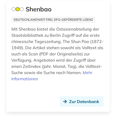
industrie (1)
Shenbao
informatik (1)
DEUTSCHLANDWEIT FREI, DFG-GEFÖRDERTE LIZENZ
informationstechnik (1)
Mit Shenbao bietet die Ostasienabteilung der
informationswissenschaft (1)
Staatsbibliothek zu Berlin Zugriff auf die erste
chinesische Tageszeitung, The Shun Pao (1872-
ingolstadt (1)
1949). Die Artikel stehen sowohl als Volltext als
auch als Scan (PDF der Originalseite) zur
inhalt (2)
Verfügung. Angeboten wird der Zugriff über
inkunabel (1)
einen Zeitindex (Jahr, Monat, Tag), die Volltext-
Suche sowie die Suche nach Namen.
Mehr
international (1)
Informationen
internationale politik (1)
investitionsberichte (1)
Zur Datenbank
iran (1)