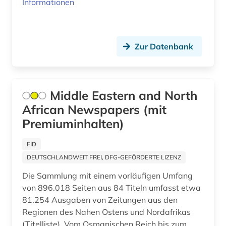
Informationen
ost (1)
ostasien (5)
Zur Datenbank
ostwestfalen (1)
pakistan (1)
panama (1)
Middle Eastern and North
African Newspapers (mit
paris (3)
Premiuminhalten)
parlamentsdrucksache (1)
FID
passau (1)
DEUTSCHLANDWEIT FREI, DFG-GEFÖRDERTE LIZENZ
pazifischer raum (1)
Die Sammlung mit einem vorläufigen Umfang
von 896.018 Seiten aus 84 Titeln umfasst etwa
periodika (1)
81.254 Ausgaben von Zeitungen aus den
Regionen des Nahen Ostens und Nordafrikas
perth (1)
(Titelliste). Vom Osmanischen Reich bis zum