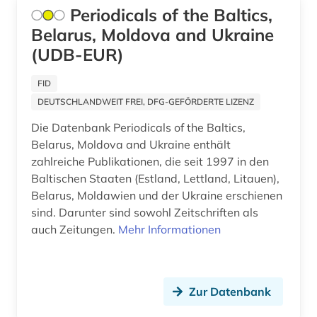
Periodicals of the Baltics,
saarbrücken (1)
Belarus, Moldova and Ukraine
saarland (1)
(UDB-EUR)
sachsen (3)
FID
DEUTSCHLANDWEIT FREI, DFG-GEFÖRDERTE LIZENZ
salzburg (1)
Die Datenbank Periodicals of the Baltics,
sammlung (2)
Belarus, Moldova and Ukraine enthält
zahlreiche Publikationen, die seit 1997 in den
sancta sedes (1)
Baltischen Staaten (Estland, Lettland, Litauen),
sankt petersburg (1)
Belarus, Moldawien und der Ukraine erschienen
sind. Darunter sind sowohl Zeitschriften als
schottland (1)
auch Zeitungen.
Mehr Informationen
schweden (1)
schweinfurt (2)
Zur Datenbank
schweiz (15)