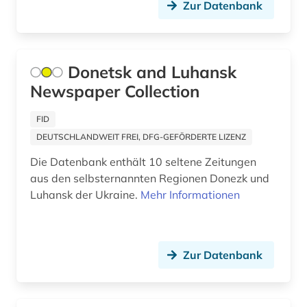
Zur Datenbank
kirgisistan (1)
kitzingen (1)
Donetsk and Luhansk
klagenfurt (1)
Newspaper Collection
koblenz (1)
FID
kommunismus (1)
DEUTSCHLANDWEIT FREI, DFG-GEFÖRDERTE LIZENZ
kopenhagen (1)
Die Datenbank enthält 10 seltene Zeitungen
aus den selbsternannten Regionen Donezk und
kroatien (1)
Luhansk der Ukraine.
Mehr Informationen
kuala lumpur (1)
kulmbach (1)
Zur Datenbank
kultur (2)
kulturwissenschaften (8)