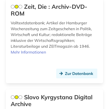
graz (1)
Zeit, Die : Archiv-DVD-
groningen (1)
ROM
grossbritannien (1)
Volltextdatenbank; Artikel der Hamburger
Wochenzeitung zum Zeitgeschehen in Politik,
großbritannien (20)
Wirtschaft und Kultur; redaktionelle Beiträge
inklusive der Wirtschaftsgraphiken;
gus (1)
Literaturbeilage und ZEITmagazin ab 1946.
hamburg (6)
Mehr Informationen
handel (1)
handschrift (1)
Zur Datenbank
hannover (1)
haßgau (1)
Slovo Kyrgystana Digital
hessen (2)
Archive