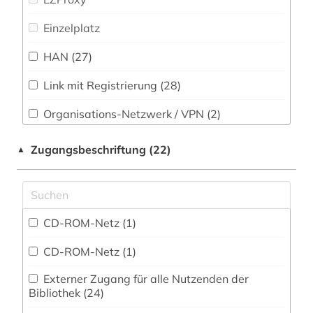
Theologie und Religionswissenschaften (10)
Einzelplatz
bern (2)
Werkstoffwissenschaften und
HAN (27)
bibliografie (3)
Fertigungstechnik (0)
bibliographie (4)
Link mit Registrierung (28)
Wirtschaftswissenschaften (39)
Wirtschaftswissenschaften - Statistische
bibliothek (5)
Organisations-Netzwerk / VPN (2)
Datenbanken (0)
Shibboleth (2)
bibliothekswissenschaft (1)
Zugangsbeschriftung (22)
▲
Wissenschaftskunde, Forschung, Hochschul-,
Museumswesen (0)
Zugriff vor Ort
bildungswesen (1)
bonn (2)
CD-ROM-Netz (1)
boston <mass.> (1)
CD-ROM-Netz (1)
boulevardpresse (1)
Externer Zugang für alle Nutzenden der
branchen (1)
Bibliothek (24)