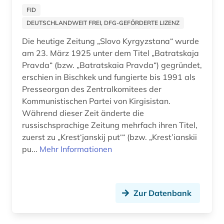
heusden (1)
FID
hispanistik (5)
DEUTSCHLANDWEIT FREI, DFG-GEFÖRDERTE LIZENZ
Die heutige Zeitung „Slovo Kyrgyzstana“ wurde
hispanoamerika (1)
am 23. März 1925 unter dem Titel „Batratskaja
hispanoamerikanische geschichte (1)
Pravda“ (bzw. „Batratskaia Pravda“) gegründet,
erschien in Bischkek und fungierte bis 1991 als
hobart (1)
Presseorgan des Zentralkomitees der
Kommunistischen Partei von Kirgisistan.
hochheim (1)
Während dieser Zeit änderte die
russischsprachige Zeitung mehrfach ihren Titel,
hofheim (1)
zuerst zu „Krest‘janskij put‘“ (bzw. „Krest’ianskii
hongkong (1)
pu...
Mehr Informationen
iberoromanistik (4)
idstein (1)
Zur Datenbank
indien (3)