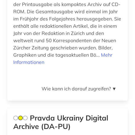
Ukraine (3)
der Printausgabe als kompaktes Archiv auf CD-
ROM. Die Gesamtausgabe wird einmal im Jahr
friesland (1)
Ungarn (2)
im Frühjahr des Folgejahres herausgegeben. Sie
fünen (1)
enthält alle redaktionellen Artikel, die in einem
Vatikanstadt (4)
Jahr von der Redaktion in Zürich und den
galloromanistik (2)
weltweit rund 50 Korrespondenten der Neuen
Zürcher Zeitung geschrieben wurden. Bilder,
gefangener (1)
Graphiken und die tagesaktuellen Bö...
Mehr
gelnhausen (1)
Informationen
genf (1)
geschichte (14)
Wie kann ich darauf zugreifen?
▼
geschichte 1699-1812 (1)
geschichte 1800-1929 (1)
Pravda Ukrainy Digital
geschichte 1807-1929 (1)
Archive (DA-PU)