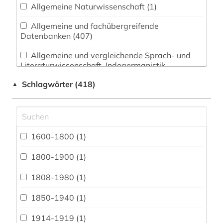
Allgemeine Naturwissenschaft (1)
Allgemeine und fachübergreifende
Datenbanken (407)
Allgemeine und vergleichende Sprach- und
Literaturwissenschaft. Indogermanistik.
Außereuropäische Sprachen und Literaturen (4)
Schlagwörter (418)
▲
Anglistik. Amerikanistik (23)
Archäologie (1)
Architektur, Bauingenieur- und
1600-1800 (1)
Vermessungswesen (0)
1800-1900 (1)
Biologie, Biotechnologie (0)
1808-1980 (1)
Buch- und Bibliothekswesen,
Informationswissenschaft (4)
1850-1940 (1)
Chemie und Pharmazie (0)
1914-1919 (1)