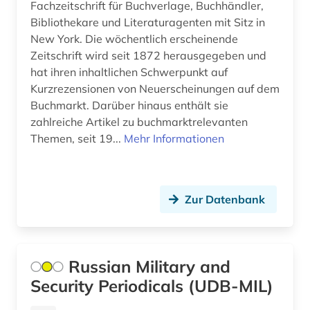
Fachzeitschrift für Buchverlage, Buchhändler,
pressezensur (1)
Bibliothekare und Literaturagenten mit Sitz in
New York. Die wöchentlich erscheinende
preußen (1)
Zeitschrift wird seit 1872 herausgegeben und
hat ihren inhaltlichen Schwerpunkt auf
primärquelle (1)
Kurzrezensionen von Neuerscheinungen auf dem
pädagogik (1)
Buchmarkt. Darüber hinaus enthält sie
zahlreiche Artikel zu buchmarktrelevanten
qing dynastie (1)
Themen, seit 19...
Mehr Informationen
quelle (9)
raunheim (1)
Zur Datenbank
rechtswissenschaft (1)
region&gt; (1)
Russian Military and
religion (2)
Security Periodicals (UDB-MIL)
revolution 1848 (1)