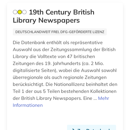
irland (3)
19th Century British
islam (1)
Library Newspapers
island (1)
DEUTSCHLANDWEIT FREI, DFG-GEFÖRDERTE LIZENZ
israel (2)
Die Datenbank enthält als repräsentative
Auswahl aus der Zeitungssammlung der British
italien (9)
Library die Volltexte von 47 britischen
japan (3)
Zeitungen des 19. Jahrhunderts (ca. 2 Mio.
digitalisierte Seiten), wobei die Auswahl sowohl
jerusalem (1)
überregionale als auch regionale Zeitungen
berücksichtigt. Die Nationallizenz beinhaltet den
jiddistik (1)
Teil 1 der aus 5 Teilen bestehenden Kollektionen
der British Library Newspapers. Eine ...
Mehr
judaistik (4)
Informationen
juden (1)
judentum (4)