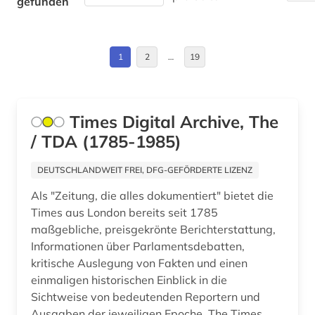
gefunden
digital (1)
Frankreich (11)
digitale musikalien (1)
GUS (2)
1
2
…
19
digitalisat (1)
Großbritannien (32)
diplomatie (1)
Hamburg (3)
Times Digital Archive, The
donezk (ukraine) (1)
/ TDA (1785-1985)
Hessen (16)
dresden (2)
Irland (5)
DEUTSCHLANDWEIT FREI, DFG-GEFÖRDERTE LIZENZ
dublin (1)
Als "Zeitung, die alles dokumentiert" bietet die
Island (1)
dänemark (1)
Times aus London bereits seit 1785
Israel (6)
maßgebliche, preisgekrönte Berichterstattung,
edinburgh (1)
Informationen über Parlamentsdebatten,
Italien (10)
kritische Auslegung von Fakten und einen
eichstätt (1)
einmaligen historischen Einblick in die
Japan (3)
elektronische bibliothek (1)
Sichtweise von bedeutenden Reportern und
Kanada (7)
Ausgaben der jeweiligen Epoche. The Times