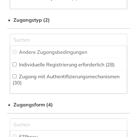
Pädagogik (2)
baden (2)
Philosophie (2)
Zugangstyp (2)
▲
baden-württemberg (3)
Physik (0)
bamberg (1)
Politologie (60)
bangkok (1)
Andere Zugangsbedingungen
Psychologie (1)
bangladesch (1)
Individuelle Registrierung erforderlich (28)
Rechtswissenschaft (3)
barcelona (1)
Zugang mit Authentifizierungsmechanismen
Romanistik (15)
(30)
basel (1)
Slavistik (8)
belarus (1)
Zugangsform (4)
▲
Soziologie (7)
belfast (1)
Sport (13)
belgien (2)
Technik (0)
EZProxy
berlin (14)