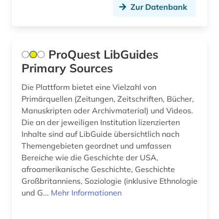
Zur Datenbank
münchen (2)
nachrichtensendung (1)
ProQuest LibGuides
naher osten (4)
Primary Sources
nationalsozialismus (1)
Die Plattform bietet eine Vielzahl von
nationalsozialistische deutsche arbeiterpartei
Primärquellen (Zeitungen, Zeitschriften, Bücher,
(1)
Manuskripten oder Archivmaterial) und Videos.
Die an der jeweiligen Institution lizenzierten
nepal (1)
Inhalte sind auf LibGuide übersichtlich nach
neuseeland (2)
Themengebieten geordnet und umfassen
Bereiche wie die Geschichte der USA,
new york (5)
afroamerikanische Geschichte, Geschichte
Großbritanniens, Soziologie (inklusive Ethnologie
new york (1)
und G...
Mehr Informationen
new york <ny> (1)