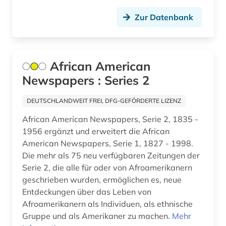
new york times (1)
Zur Datenbank
new york times archive (1)
niederlande (5)
African American
niederländisch (1)
Newspapers : Series 2
niedersachsen (1)
DEUTSCHLANDWEIT FREI, DFG-GEFÖRDERTE LIZENZ
niederösterreich (1)
African American Newspapers, Serie 2, 1835 -
nordafrika (2)
1956 ergänzt und erweitert die African
American Newspapers, Serie 1, 1827 - 1998.
nordirland (1)
Die mehr als 75 neu verfügbaren Zeitungen der
Serie 2, die alle für oder von Afroamerikanern
norwegen (2)
geschrieben wurden, ermöglichen es, neue
Entdeckungen über das Leben von
ny (1)
Afroamerikanern als Individuen, als ethnische
nürnberg (2)
Gruppe und als Amerikaner zu machen.
Mehr