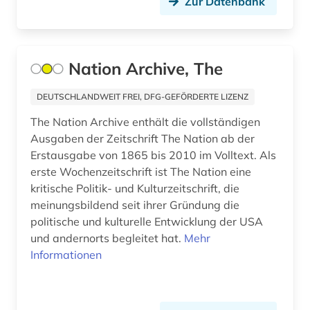
Zur Datenbank
justizvollzugsanstalt (1)
kambodscha (1)
Nation Archive, The
kanada (5)
karibik (2)
DEUTSCHLANDWEIT FREI, DFG-GEFÖRDERTE LIZENZ
The Nation Archive enthält die vollständigen
karibik und latino studies (1)
Ausgaben der Zeitschrift The Nation ab der
karte (2)
Erstausgabe von 1865 bis 2010 im Volltext. Als
erste Wochenzeitschrift ist The Nation eine
katalog (4)
kritische Politik- und Kulturzeitschrift, die
meinungsbildend seit ihrer Gründung die
katholische kirche (2)
politische und kulturelle Entwicklung der USA
katholische kirche. sancta sedes (1)
und andernorts begleitet hat.
Mehr
Informationen
katholische zeitung (1)
kaukasus (1)