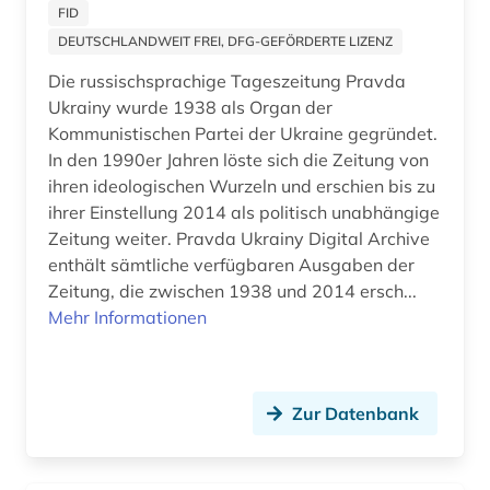
geschichte 1870-2019 (2)
FID
DEUTSCHLANDWEIT FREI, DFG-GEFÖRDERTE LIZENZ
geschichte 1900-1955 (1)
Die russischsprachige Tageszeitung Pravda
geschichte 1918 - 1934 (1)
Ukrainy wurde 1938 als Organ der
Kommunistischen Partei der Ukraine gegründet.
geschichte 1918-1933 (1)
In den 1990er Jahren löste sich die Zeitung von
geschichte 1950-2005 (1)
ihren ideologischen Wurzeln und erschien bis zu
ihrer Einstellung 2014 als politisch unabhängige
geschichte 1996 (1)
Zeitung weiter. Pravda Ukrainy Digital Archive
enthält sämtliche verfügbaren Ausgaben der
gesellschaft (1)
Zeitung, die zwischen 1938 und 2014 ersch...
gießen (1)
Mehr Informationen
glasgow (1)
glossar (1)
Zur Datenbank
graphiken (1)