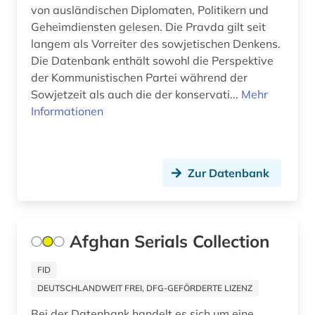
von ausländischen Diplomaten, Politikern und
fellbach (1)
Geheimdiensten gelesen. Die Pravda gilt seit
Nordamerika (4)
fernsehsendung (2)
langem als Vorreiter des sowjetischen Denkens.
Nordrhein-Westfalen (7)
Die Datenbank enthält sowohl die Perspektive
fid anglo american culture &amp; history (1)
der Kommunistischen Partei während der
Norwegen (3)
Sowjetzeit als auch die der konservati...
Mehr
fid anglo-american culture (1)
Informationen
Oesterreich (18)
fid asien (2)
Ostasien (3)
fid buch-, bibliotheks- und
informationswissenschaft (1)
Osteuropa (5)
Zur Datenbank
fid geschichtswissenschaft (7)
Polen (2)
fid lateinamerika (1)
Rheinland-Pfalz (5)
Afghan Serials Collection
fid nahost-, nordafrika- und islamstudien (6)
Russland, Sowjetunion (19)
FID
fid nordeuropa (1)
Saarland (1)
DEUTSCHLANDWEIT FREI, DFG-GEFÖRDERTE LIZENZ
fid ost-, ostmittel- und südosteuropa (8)
Bei der Datenbank handelt es sich um eine