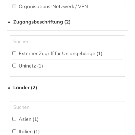
Soziologie (2)
Organisations-Netzwerk / VPN
Sport (0)
Shibboleth (1)
Zugangsbeschriftung (2)
▲
Technik (3)
Zugriff vor Ort
Theologie und Religionswissenschaften (2)
Werkstoffwissenschaften und
Externer Zugriff für Uniangehörige (1)
Fertigungstechnik (0)
Uninetz (1)
Wirtschaftswissenschaften (2)
Wirtschaftswissenschaften - Statistische
Datenbanken (0)
Länder (2)
▲
Wissenschaftskunde, Forschung, Hochschul-,
Museumswesen (0)
Asien (1)
Italien (1)