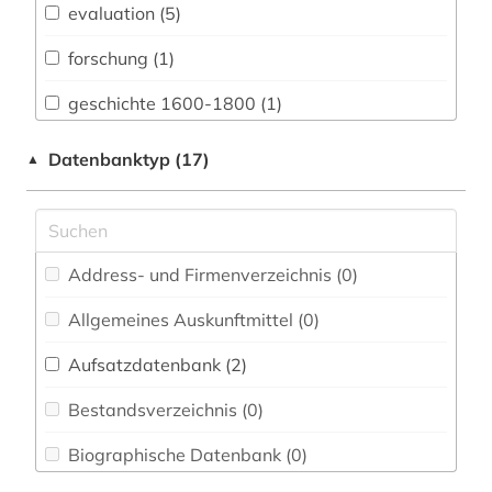
evaluation (5)
Buch- und Bibliothekswesen,
Informationswissenschaft (0)
forschung (1)
Chemie und Pharmazie (1)
geschichte 1600-1800 (1)
Elektrotechnik, Elektronik, Nachrichtentechnik
impact factors (1)
Datenbanktyp (17)
▲
(0)
impact faktoren (3)
Energietechnik (1)
impactfaktor (1)
Ethnologie (1)
Address- und Firmenverzeichnis (0
)
irak (1)
Geographie (1)
Allgemeines Auskunftmittel (0
)
italien (1)
Geowissenschaften (1)
Aufsatzdatenbank (2
)
literarische zeitschrift (1)
Germanistik. Niederlandistik. Skandinavistik
(1)
Bestandsverzeichnis (0
)
sozialwissenschaften (1)
Geschichte (1)
Biographische Datenbank (0
)
statistik (4)