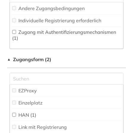
Militärwissenschaft (0)
Andere Zugangsbedingungen
Zeitungs-, Zeitschriftenbibliographie (3
)
Musikwissenschaft (1)
Individuelle Registrierung erforderlich
Orientalistik (0)
Zugang mit Authentifizierungsmechanismen
Pädagogik (2)
(1)
Philosophie (2)
Zugangsform (2)
▲
Physik (2)
Politologie (0)
Psychologie (2)
EZProxy
Rechtswissenschaft (1)
Einzelplatz
Romanistik (0)
HAN (1)
Slavistik (1)
Link mit Registrierung