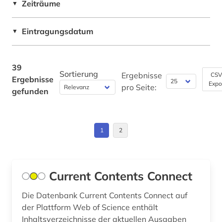
mathematik (1)
Zeiträume
▼
medizin (2)
Eintragungsdatum
▼
mediävistik (1)
methode (1)
39
Sortierung
Ergebnisse
CSV
Ergebnisse
mittellatein (1)
Expo
pro Seite:
gefunden
musik (1)
naturwissenschaft (1)
1
2
naturwissenschaft und technik
&lt;unterrichtsfach&gt; (1)
Current Contents Connect
online-publikation (1)
open access (1)
Die Datenbank Current Contents Connect auf
der Plattform Web of Science enthält
organisation (1)
Inhaltsverzeichnisse der aktuellen Ausgaben