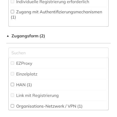
Individuelle Registrierung erforderlich
Pädagogik (0)
forschungseinrichtung (1)
Zugang mit Authentifizierungsmechanismen
Philosophie (3)
(1)
forschungsförderung (1)
Physik (0)
forschungsmethodik (1)
Zugangsform (2)
▲
Politologie (0)
forschungsreise (1)
Psychologie (1)
frankreich (1)
Rechtswissenschaft (0)
EZProxy
frau (1)
Romanistik (0)
Einzelplatz
frauenforschung (1)
Slavistik (1)
HAN (1)
förderung (1)
Soziologie (3)
Link mit Registrierung
geografie (1)
Sport (0)
geschichte (7)
Organisations-Netzwerk / VPN (1)
Technik (2)
Shibboleth
gesellschaft (2)