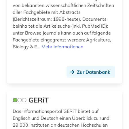
von bekannten wissenschaftlichen Zeitschriften
ostkirche (1)
aller Fachgebiete mit Abstracts
(Berichtszeitraum: 1998-heute). Documents
personalpolitik (1)
beinhaltet die Artikelsuche (inkl. PubMed ID);
philosophie (4)
unter Browse Journals kann auch auf folgende
Fachgebiete eingegrenzt werden: Agriculture,
politik (3)
Biology & E...
Mehr Informationen
pressemitteilung (1)
preußische akademie der wissenschaften (1)
Zur Datenbank
reise (1)
reiseliteratur (1)
GERiT
religion (2)
Das Informationsportal GERiT bietet auf
richtlinie (1)
Englisch und Deutsch einen Überblick zu rund
29.000 Instituten an deutschen Hochschulen
russisch-orthodoxe kirche (1)