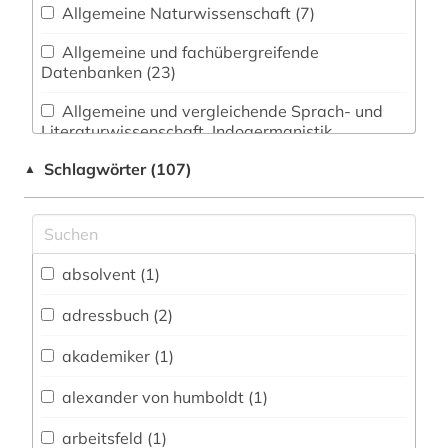
Allgemeine Naturwissenschaft (7)
Allgemeine und fachübergreifende
Datenbanken (23)
Allgemeine und vergleichende Sprach- und
Literaturwissenschaft. Indogermanistik.
Außereuropäische Sprachen und Literaturen (1)
Schlagwörter (107)
▲
Anglistik. Amerikanistik (0)
Archäologie (0)
Architektur, Bauingenieur- und
absolvent (1)
Vermessungswesen (0)
adressbuch (2)
Biologie, Biotechnologie (3)
akademiker (1)
Buch- und Bibliothekswesen,
Informationswissenschaft (0)
alexander von humboldt (1)
Chemie und Pharmazie (1)
arbeitsfeld (1)