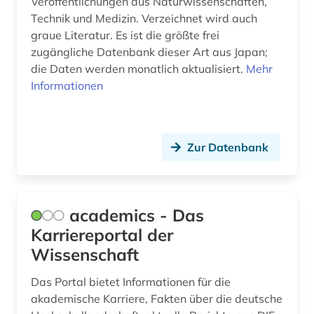
Veröffentlichungen aus Naturwissenschaften,
Technik und Medizin. Verzeichnet wird auch
umwelt (1)
graue Literatur. Es ist die größte frei
ungarn (1)
zugängliche Datenbank dieser Art aus Japan;
die Daten werden monatlich aktualisiert.
Mehr
universität (3)
Informationen
veranstaltung (1)
verzeichnis (2)
Zur Datenbank
wirtschaft (3)
wissenschaft (39)
academics - Das
wissenschaftliche zeitschrift (1)
Karriereportal der
Wissenschaft
wissenschaftsentwicklung (1)
wissenschaftsförderung (1)
Das Portal bietet Informationen für die
akademische Karriere, Fakten über die deutsche
wissenschaftspraxis (1)