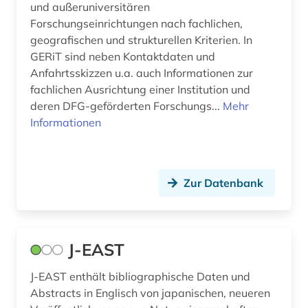
und außeruniversitären
schrifttum &lt;1700-1900&gt; (1)
Forschungseinrichtungen nach fachlichen,
geografischen und strukturellen Kriterien. In
serbien (1)
GERiT sind neben Kontaktdaten und
Anfahrtsskizzen u.a. auch Informationen zur
sozialgeschichte (1)
fachlichen Ausrichtung einer Institution und
sport (1)
deren DFG-geförderten Forschungs...
Mehr
Informationen
stellenanzeige (1)
stellensuche (1)
Zur Datenbank
stiftung (1)
tagebuch (1)
taiwan (1)
J-EAST
technik (3)
J-EAST enthält bibliographische Daten und
Abstracts in Englisch von japanischen, neueren
technologie (1)