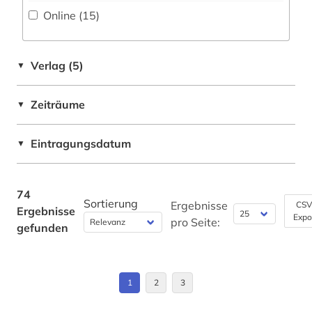
hispanistik (1)
Online (15
)
iberoromanistik (1)
indien (1)
Verlag (5)
▼
indikatoren (1)
Zeiträume
▼
informatik (1)
Eintragungsdatum
▼
informationswissenschaft (1)
ingenieurwissenschaften (1)
74
Sortierung
jainismus (1)
Ergebnisse
CSV
Ergebnisse
Expo
pro Seite:
gefunden
karibik (1)
karriereratgeber (1)
1
2
3
kommunikationswissenschaft (1)