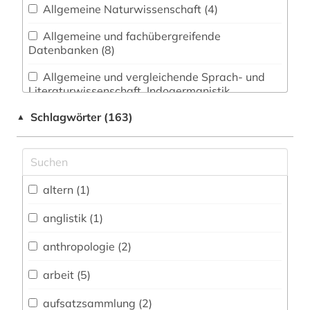
Allgemeine Naturwissenschaft (4)
Allgemeine und fachübergreifende
Datenbanken (8)
Allgemeine und vergleichende Sprach- und
Literaturwissenschaft. Indogermanistik.
Außereuropäische Sprachen und Literaturen (3)
Schlagwörter (163)
▲
Anglistik. Amerikanistik (3)
Archäologie (0)
Architektur, Bauingenieur- und
altern (1)
Vermessungswesen (0)
anglistik (1)
Biologie, Biotechnologie (4)
anthropologie (2)
Buch- und Bibliothekswesen,
Informationswissenschaft (1)
arbeit (5)
Chemie und Pharmazie (2)
aufsatzsammlung (2)