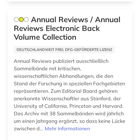
oecd (2)
Annual Reviews / Annual
oecd-staaten (1)
Reviews Electronic Back
Volume Collection
online-recherche (1)
open access (1)
DEUTSCHLANDWEIT FREI, DFG-GEFÖRDERTE LIZENZ
Annual Reviews publiziert ausschließlich
organisation (1)
Sammelbände mit kritischen,
philosophie (3)
wissenschaftlichen Abhandlungen, die den
Stand der Forschung in speziellen Fachgebieten
physik (2)
repräsentieren. Zum Editorial Board gehören
anerkannte Wissenschaftler aus Stanford, der
polen (1)
University of California, Princeton und Harvard.
politik (12)
Das Archiv mit 38 Sammelbänden wird jährlich
um einen Jahrgang ergänzt, so dass keine Lücke
politikwissenschaft (4)
zwischen d...
Mehr Informationen
politische kommunikation (1)