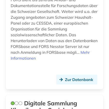
Dokumentationsstelle für Forschungsdaten über
wirtschaft (12)
die Schweizer Gesellschaft. Weiter wird u.a. der
wirtschaftswissenschaften (3)
Zugang angeboten zum Schweizer Haushalt-
Panel oder zu CESSDA, einer europäischen
wörterbuch (6)
Organisation für die Sammlung
sozialwissenschaftlicher Daten. Das
zeitschrift (1)
Herunterladen von Daten aus den Datenbanken
FORSbase und FORS Nesstar Server ist nur
zeitung (2)
nach Anmeldung in FORSbase mögli...
Mehr
öffentliche verwaltung (1)
Informationen
Zur Datenbank
Digitale Sammlung