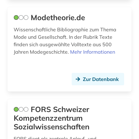
umweltstatistik (1)
umweltwissenschaften (1)
Modetheorie.de
usa (2)
Wissenschaftliche Bibliographie zum Thema
Mode und Gesellschaft. In der Rubrik Texte
vereinte nationen (1)
finden sich ausgewählte Volltexte aus 500
Jahren Modegeschichte.
Mehr Informationen
vernetzung (1)
verwaltungswissenschaft (1)
video (1)
Zur Datenbank
volkswirtschaftswissenschaft (1)
weber (1)
FORS Schweizer
Kompetenzzentrum
welt (1)
Sozialwissenschaften
westermarck, edward | philosoph; soziologe;
ethnologe (1)
FORS dient als zentrale Anlauf- und