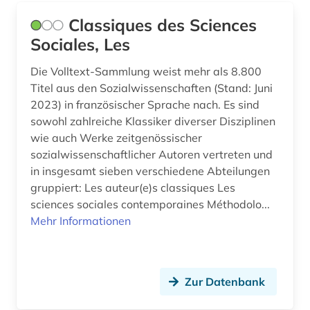
soziologie (74)
Classiques des Sciences
soziologische theorie (2)
Sociales, Les
sprachwissenschaft (1)
Die Volltext-Sammlung weist mehr als 8.800
stadt (1)
Titel aus den Sozialwissenschaften (Stand: Juni
2023) in französischer Sprache nach. Es sind
stadtsoziologie (1)
sowohl zahlreiche Klassiker diverser Disziplinen
wie auch Werke zeitgenössischer
statistik (5)
sozialwissenschaftlicher Autoren vertreten und
in insgesamt sieben verschiedene Abteilungen
statistikdaten (1)
gruppiert: Les auteur(e)s classiques Les
steuer (3)
sciences sociales contemporaines Méthodolo...
Mehr Informationen
studium (1)
technologie (3)
Zur Datenbank
umwelt (4)