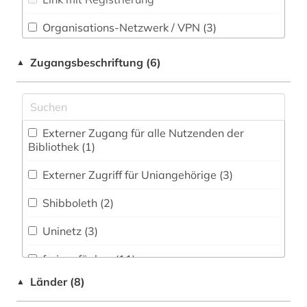
Theologie und Religionswissenschaften (2)
frauen (1)
Organisations-Netzwerk / VPN (3)
Werkstoffwissenschaften und
Shibboleth (2)
Fertigungstechnik (1)
frauen- und geschlechterforschung (1)
Zugangsbeschriftung (6)
▲
Zugriff vor Ort
frauenforschung (1)
Wirtschaftswissenschaften (16)
Wirtschaftswissenschaften - Statistische
gender (3)
Datenbanken (0)
Externer Zugang für alle Nutzenden der
gender studies (1)
Bibliothek (1)
Wissenschaftskunde, Forschung, Hochschul-,
Museumswesen (2)
geographie (1)
Externer Zugriff für Uniangehörige (3)
geowissenschaften (1)
Shibboleth (2)
gerontologie (2)
Uninetz (3)
geschichte (11)
frei verfügbar (11)
geschichte 1650-1850 (1)
Länder (8)
▲
Nationallizenz (1)