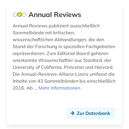
kommunikationswissenschaften (3)
Annual Reviews
kriminalität (1)
Annual Reviews publiziert ausschließlich
kriminologie (1)
Sammelbände mit kritischen,
kultur (2)
wissenschaftlichen Abhandlungen, die den
Stand der Forschung in speziellen Fachgebieten
kultursoziologie (1)
repräsentieren. Zum Editorial Board gehören
anerkannte Wissenschaftler aus Stanford, der
kunst (1)
University of California, Princeton und Harvard.
landwirtschaft (3)
Die Annual-Reviews-Allianz-Lizenz umfasst die
Inhalte von 43 Sammelbänden bis einschließlich
lateinamerika (1)
2016. Ab ...
Mehr Informationen
linguistik (1)
literatur (2)
Zur Datenbank
literaturwissenschaft (1)