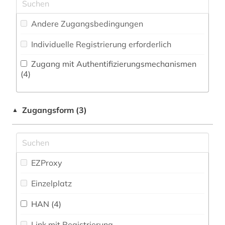
Pädagogik (13)
enzyklopädie (1)
Andere Zugangsbedingungen
Philosophie (5)
erziehung (1)
Individuelle Registrierung erforderlich
Physik (3)
ethnische beziehungen (1)
Zugang mit Authentifizierungsmechanismen
Politologie (25)
(4)
familie (1)
Psychologie (10)
fid benelux (1)
Zugangsform (3)
▲
Rechtswissenschaft (6)
film (1)
Romanistik (2)
finance (1)
Slavistik (0)
EZProxy
finanzwirtschaft (3)
Soziologie (66)
Einzelplatz
finnland (1)
Sport (1)
HAN (4)
forschung (1)
Technik (4)
Link mit Registrierung
frankreich (1)