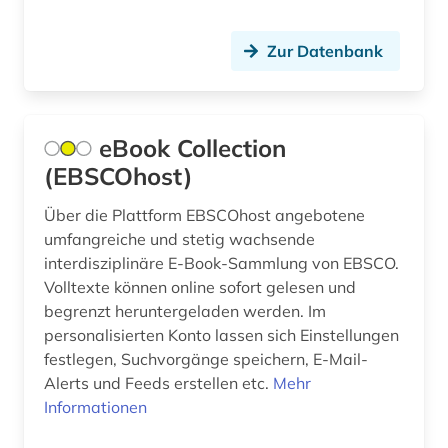
politische philosophie (1)
Zur Datenbank
politische wissenschaft (3)
politologie (2)
eBook Collection
popkultur (1)
(EBSCOhost)
primärquelle (1)
Über die Plattform EBSCOhost angebotene
umfangreiche und stetig wachsende
prosopografie (1)
interdisziplinäre E-Book-Sammlung von EBSCO.
psychiatrie (1)
Volltexte können online sofort gelesen und
begrenzt heruntergeladen werden. Im
psychologie (12)
personalisierten Konto lassen sich Einstellungen
festlegen, Suchvorgänge speichern, E-Mail-
public health (1)
Alerts und Feeds erstellen etc.
Mehr
pädagogik (9)
Informationen
pädagogok (1)