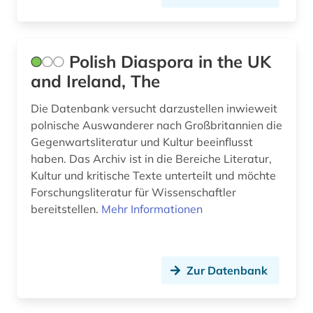
romanistik (1)
russland (1)
schweiz (1)
Polish Diaspora in the UK
and Ireland, The
sowjetunion (1)
Die Datenbank versucht darzustellen inwieweit
soziale arbeit (1)
polnische Auswanderer nach Großbritannien die
Gegenwartsliteratur und Kultur beeinflusst
soziale bewegungen (1)
haben. Das Archiv ist in die Bereiche Literatur,
soziale ungleichheit (1)
Kultur und kritische Texte unterteilt und möchte
Forschungsliteratur für Wissenschaftler
sozialer wandel (1)
bereitstellen.
Mehr Informationen
sozialgeschichte (1)
sozialwissenschaften (13)
Zur Datenbank
sozialwissenschaftliche forschung (1)