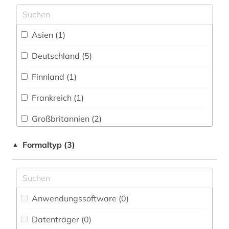
geschlechterforschung (1)
gesellschaft (4)
Asien (1)
gesellschaftsforschung (1)
Deutschland (5)
gesundheit (4)
Finnland (1)
gesundheitswesen (1)
Frankreich (1)
gesundheitswissenschaften (1)
Großbritannien (2)
globalisierung (3)
Niederlande (1)
Formaltyp (3)
▲
governance (1)
Russland, Sowjetunion (1)
großbritannien (2)
USA (2)
handbuch (1)
Anwendungssoftware (0
)
handel (3)
Datenträger (0
)