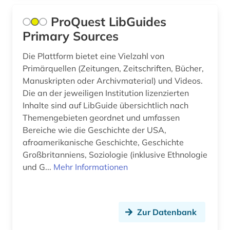
management (1)
ProQuest LibGuides
max (1)
Primary Sources
mediensoziologie (1)
Die Plattform bietet eine Vielzahl von
Primärquellen (Zeitungen, Zeitschriften, Bücher,
medientheorie (1)
Manuskripten oder Archivmaterial) und Videos.
medienwissenschaft (1)
Die an der jeweiligen Institution lizenzierten
Inhalte sind auf LibGuide übersichtlich nach
medizin (6)
Themengebieten geordnet und umfassen
Bereiche wie die Geschichte der USA,
migration (5)
afroamerikanische Geschichte, Geschichte
mitgliedsstaaten (4)
Großbritanniens, Soziologie (inklusive Ethnologie
und G...
Mehr Informationen
mode (1)
naturwissenschaft und technik
&lt;unterrichtsfach&gt; (1)
Zur Datenbank
niederlande (1)