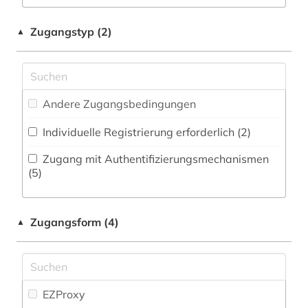
Militärwissenschaft (0)
bosnien-herzegowina (1)
Zeitungs-, Zeitschriftenbibliographie (0
)
Musikwissenschaft (1)
Zugangstyp (2)
▲
buch (2)
Orientalistik (6)
buchdruck (1)
Pädagogik (1)
buchkunst (1)
Andere Zugangsbedingungen
Philosophie (5)
buddha (1)
Individuelle Registrierung erforderlich (2)
Physik (0)
buddhismus (2)
Zugang mit Authentifizierungsmechanismen
Politologie (4)
(5)
byzantinistik (1)
Psychologie (0)
china (2)
Zugangsform (4)
▲
Rechtswissenschaft (3)
digha-nikaya (1)
Romanistik (0)
dī (1)
Slavistik (0)
EZProxy
edition (1)