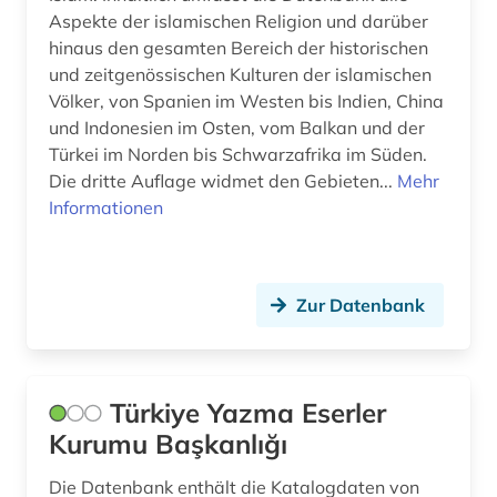
nordafrika (2)
Aspekte der islamischen Religion und darüber
orient (3)
hinaus den gesamten Bereich der historischen
und zeitgenössischen Kulturen der islamischen
orientalische handschriftenkunde (1)
Völker, von Spanien im Westen bis Indien, China
und Indonesien im Osten, vom Balkan und der
orientalistik (58)
Türkei im Norden bis Schwarzafrika im Süden.
Die dritte Auflage widmet den Gebieten...
Mehr
osmanisch (1)
Informationen
osmanisches reich (3)
ostasien (2)
Zur Datenbank
palästina (1)
persien (1)
Türkiye Yazma Eserler
persisch (8)
Kurumu Başkanlığı
philosophie (1)
Die Datenbank enthält die Katalogdaten von