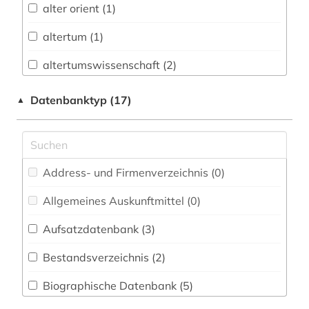
alter orient (1)
Buch- und Bibliothekswesen,
Informationswissenschaft (2)
altertum (1)
Chemie und Pharmazie (0)
altertumswissenschaft (2)
Elektrotechnik, Elektronik, Nachrichtentechnik
altes testament (1)
Datenbanktyp (17)
▲
(0)
anthologie (1)
Energietechnik (0)
antike (2)
Ethnologie (6)
Address- und Firmenverzeichnis (0
)
arabisch (16)
Geographie (2)
Allgemeines Auskunftmittel (0
)
arabische literatur (3)
Geowissenschaften (0)
Aufsatzdatenbank (3
)
arabische schrift (1)
Germanistik. Niederlandistik. Skandinavistik
(0)
Bestandsverzeichnis (2
)
arabischer frühling (1)
Geschichte (22)
Biographische Datenbank (5
)
arabistik (9)