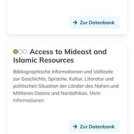
türkei (5)
türkisch (1)
Zur Datenbank
video (1)
vordere orient (1)
Access to Mideast and
vorderer orient (1)
Islamic Resources
vorislamisch (1)
Bibliographische Informationen und Volltexte
westasien (2)
zur Geschichte, Sprache, Kultur, Literatur und
politischen Situation der Länder des Nahen und
witschaftswissenschaften (1)
Mittleren Ostens und Nordafrikas.
Mehr
Informationen
wörterbuch (10)
ya (1)
zeischrift (1)
Zur Datenbank