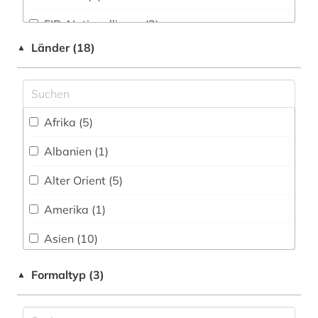
geschichte (14)
FID-Nationallizenz (2)
geschichte 1584-1986 (1)
Länder (18)
▲
frei verfügbar (17)
geschichte 1729-1928 (1)
Nationallizenz-Login für registrierte
Einzelpersonen (2)
geschichte 1920- (1)
Afrika (5)
geschichte [1850-1920] (1)
Albanien (1)
gha-nikā (1)
Alter Orient (5)
griechenland (2)
Amerika (1)
griechische schrift (1)
Asien (10)
hampartsoum (1)
Bosnien-Herzegowina (1)
Formaltyp (3)
▲
handschrift (1)
Byzantinisches Reich (1)
handschriften (1)