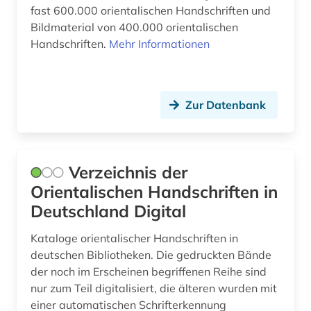
plakat (1)
fast 600.000 orientalischen Handschriften und
Bildmaterial von 400.000 orientalischen
politikwissenschaft (1)
Handschriften.
Mehr Informationen
populärkultur (1)
postkarte (1)
Zur Datenbank
quelle (9)
qumrantexte (5)
Verzeichnis der
regest (1)
Orientalischen Handschriften in
religion (2)
Deutschland Digital
revolution (1)
Kataloge orientalischer Handschriften in
deutschen Bibliotheken. Die gedruckten Bände
russland (2)
der noch im Erscheinen begriffenen Reihe sind
römisches reich (1)
nur zum Teil digitalisiert, die älteren wurden mit
einer automatischen Schrifterkennung