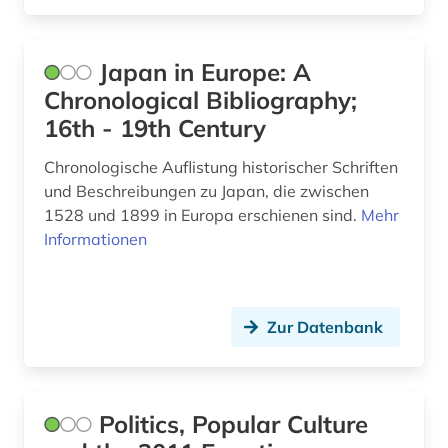
zeitschrift (2)
zeitschriftenaufsatz (1)
Japan in Europe: A
Chronological Bibliography;
zentralasien (8)
16th - 19th Century
ägypten (4)
Chronologische Auflistung historischer Schriften
östliche philosophie (1)
und Beschreibungen zu Japan, die zwischen
1528 und 1899 in Europa erschienen sind.
Mehr
Informationen
Zur Datenbank
Politics, Popular Culture