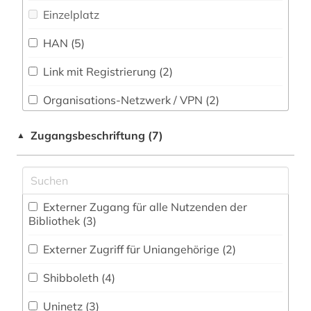
Soziologie (3)
Einzelplatz
elektronische bibliothek (1)
Sport (0)
HAN (5)
elektronische zeitschrift (1)
Technik (0)
elektronisches buch (3)
Link mit Registrierung (2)
Theologie und Religionswissenschaften (30)
epigraphik (1)
Organisations-Netzwerk / VPN (2)
Werkstoffwissenschaften und
Shibboleth (4)
Fertigungstechnik (0)
erziehungswissenschaften (1)
Zugangsbeschriftung (7)
▲
Zugriff vor Ort
erzählung (1)
Wirtschaftswissenschaften (1)
Wirtschaftswissenschaften - Statistische
fachübergreifend (1)
Datenbanken (0)
Externer Zugang für alle Nutzenden der
fid nahost-, nordafrika- und islamstudien (2)
Bibliothek (3)
Wissenschaftskunde, Forschung, Hochschul-,
Museumswesen (0)
foto (1)
Externer Zugriff für Uniangehörige (2)
frauenbewegung (1)
Shibboleth (4)
gaza [stadt] (1)
Uninetz (3)