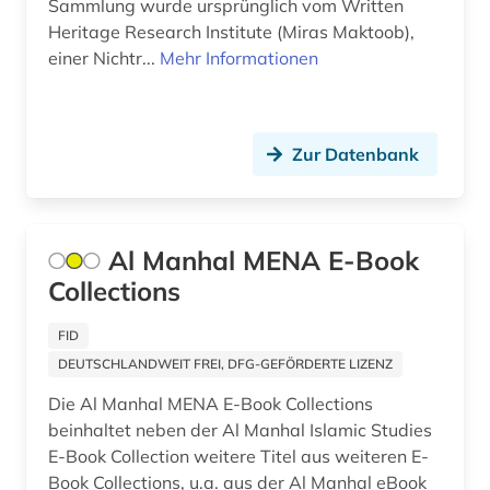
Sammlung wurde ursprünglich vom Written
Heritage Research Institute (Miras Maktoob),
kanon (1)
einer Nichtr...
Mehr Informationen
katalog (3)
kolonialismus (1)
Zur Datenbank
konkordanz (1)
koran (1)
Al Manhal MENA E-Book
kreuzfahrerstaaten (1)
Collections
kulturwissenschaften (1)
FID
kunst (1)
DEUTSCHLANDWEIT FREI, DFG-GEFÖRDERTE LIZENZ
kurden (1)
Die Al Manhal MENA E-Book Collections
beinhaltet neben der Al Manhal Islamic Studies
kurdisch (1)
E-Book Collection weitere Titel aus weiteren E-
Book Collections, u.a. aus der Al Manhal eBook
kurdistan (1)