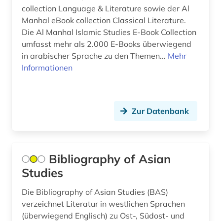
collection Language & Literature sowie der Al
lehrrede (1)
Manhal eBook collection Classical Literature.
Die Al Manhal Islamic Studies E-Book Collection
libanon (2)
umfasst mehr als 2.000 E-Books überwiegend
in arabischer Sprache zu den Themen...
Mehr
lied (1)
Informationen
limondjian (1)
literatur (2)
Zur Datenbank
literaturgeschichte (1)
literaturwissenschaft (2)
Bibliography of Asian
maghreb-studien (1)
Studies
manuskript (1)
Die Bibliography of Asian Studies (BAS)
medizingeschichte (1)
verzeichnet Literatur in westlichen Sprachen
(überwiegend Englisch) zu Ost-, Südost- und
mena-region (1)