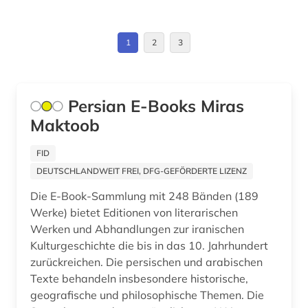
islamwissenschaft (13)
1
2
3
islamwissenschaften (3)
israel (2)
Persian E-Books Miras
japanologie (1)
Maktoob
japanstudien (1)
FID
jordanien (1)
DEUTSCHLANDWEIT FREI, DFG-GEFÖRDERTE LIZENZ
judaismus (2)
Die E-Book-Sammlung mit 248 Bänden (189
Werke) bietet Editionen von literarischen
judaistik (1)
Werken und Abhandlungen zur iranischen
Kulturgeschichte die bis in das 10. Jahrhundert
juden (2)
zurückreichen. Die persischen und arabischen
judentum (4)
Texte behandeln insbesondere historische,
geografische und philosophische Themen. Die
jüdische religion (2)