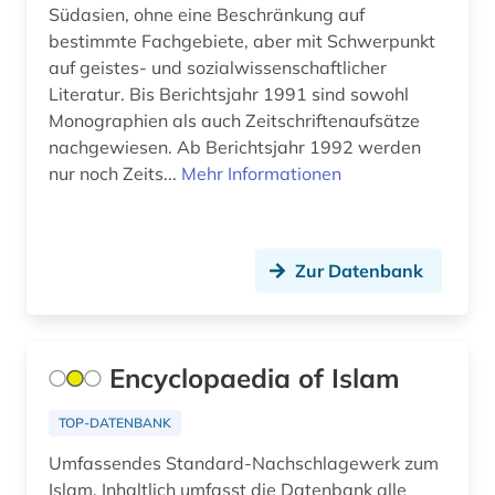
Südasien, ohne eine Beschränkung auf
bestimmte Fachgebiete, aber mit Schwerpunkt
mittelasien (5)
auf geistes- und sozialwissenschaftlicher
mittelasien (1)
Literatur. Bis Berichtsjahr 1991 sind sowohl
Monographien als auch Zeitschriftenaufsätze
mittelasien <gus> (1)
nachgewiesen. Ab Berichtsjahr 1992 werden
nur noch Zeits...
Mehr Informationen
mittelasien gus (1)
mittelmeerraum (1)
mittlerer osten (1)
Zur Datenbank
musikaufnahme (1)
musikhandschrift (1)
Encyclopaedia of Islam
märchen (1)
TOP-DATENBANK
naher osten (15)
Umfassendes Standard-Nachschlagewerk zum
Islam. Inhaltlich umfasst die Datenbank alle