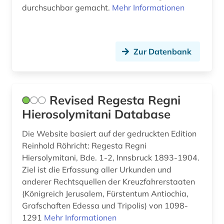
sinologie (1)
durchsuchbar gemacht.
Mehr Informationen
sowjetunion (1)
sozialwissenschaft (1)
Zur Datenbank
sozialwissenschaften (1)
syrien (1)
Revised Regesta Regni
südasien (9)
Hierosolymitani Database
südostasien (1)
Die Website basiert auf der gedruckten Edition
Reinhold Röhricht: Regesta Regni
theologie (1)
Hiersolymitani, Bde. 1-2, Innsbruck 1893-1904.
turkologie (9)
Ziel ist die Erfassung aller Urkunden und
anderer Rechtsquellen der Kreuzfahrerstaaten
turkspra (1)
(Königreich Jerusalem, Fürstentum Antiochia,
Grafschaften Edessa und Tripolis) von 1098-
turksprachen (7)
1291
Mehr Informationen