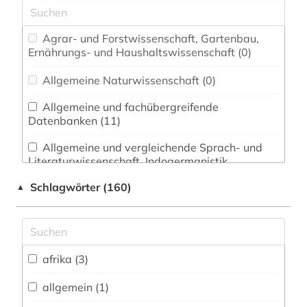
Agrar- und Forstwissenschaft, Gartenbau,
Ernährungs- und Haushaltswissenschaft (0)
Allgemeine Naturwissenschaft (0)
Allgemeine und fachübergreifende
Datenbanken (11)
Allgemeine und vergleichende Sprach- und
Literaturwissenschaft. Indogermanistik.
Außereuropäische Sprachen und Literaturen (17)
Schlagwörter (160)
▲
Anglistik. Amerikanistik (1)
Archäologie (4)
Architektur, Bauingenieur- und
afrika (3)
Vermessungswesen (0)
allgemein (1)
Biologie, Biotechnologie (0)