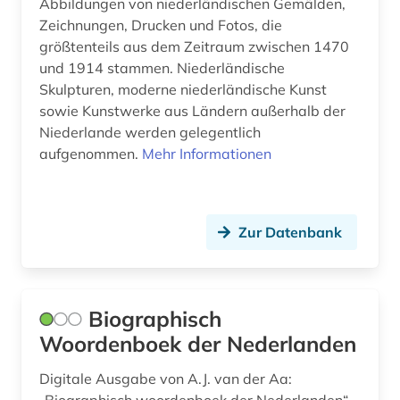
kulturerbe (3)
Abbildungen von niederländischen Gemälden,
Zeichnungen, Drucken und Fotos, die
kunst (2)
größtenteils aus dem Zeitraum zwischen 1470
und 1914 stammen. Niederländische
kunstmuseum (1)
Skulpturen, moderne niederländische Kunst
sowie Kunstwerke aus Ländern außerhalb der
kunstzeitschrift (1)
Niederlande werden gelegentlich
kupferstich (1)
aufgenommen.
Mehr Informationen
künstler (1)
landschaftsarchitekt (1)
Zur Datenbank
landschaftsarchitektin (1)
landschaftsgestaltung (1)
Biographisch
linguistik (1)
Woordenboek der Nederlanden
literatur (1)
Digitale Ausgabe von A.J. van der Aa: