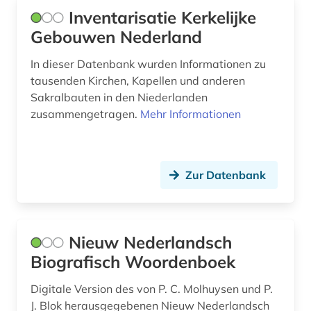
sumatra (1)
Inventarisatie Kerkelijke
Gebouwen Nederland
surinam (1)
In dieser Datenbank wurden Informationen zu
theologe (1)
tausenden Kirchen, Kapellen und anderen
unternehmen (1)
Sakralbauten in den Niederlanden
zusammengetragen.
Mehr Informationen
unternehmer (1)
usa (2)
Zur Datenbank
verenigde oostindische compagnie (1)
verkehr (1)
Nieuw Nederlandsch
vertrag (1)
Biografisch Woordenboek
verzeichnis (1)
Digitale Version des von P. C. Molhuysen und P.
veröffentlichung (1)
J. Blok herausgegebenen Nieuw Nederlandsch