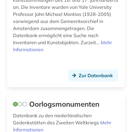
Kunstsammlungen des 16. und 17. Jahrhunderts
politikwissenschaft (1)
an. Die Inventare wurden von Yale University
Professor John Michael Montias (1928-2005)
politische philosophie (1)
vorwiegend aus dem Gemeentearchief in
porträt (1)
Amsterdam zusammengetragen. Die
Datenbank ermöglicht eine Suche nach
protestantismus (2)
Inventaren und Kunstobjekten. Zurzeit...
Mehr
Informationen
quelle (3)
recht (1)
rechtswissenschaft (1)
Zur Datenbank
regierung (1)
regionale mobilität (1)
Oorlogsmonumenten
rijksmuseum amsterdam (1)
Datenbank zu den niederländischen
Gedenkstätten des Zweiten Weltkriegs
Mehr
sammlung (4)
Informationen