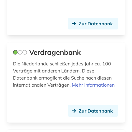
satirezeitschrift (1)
schiff (1)
Zur Datenbank
schifffahrtsmuseum (1)
schweden (1)
Verdragenbank
sozialer wohnungsbau (1)
Die Niederlande schließen jedes Jahr ca. 100
sozialgeschichte (1)
Verträge mit anderen Ländern. Diese
sozialismus (1)
Datenbank ermöglicht die Suche nach diesen
internationalen Verträgen.
Mehr Informationen
sozialversicherung (1)
soziologie (1)
Zur Datenbank
splitterpartei (1)
streik (1)