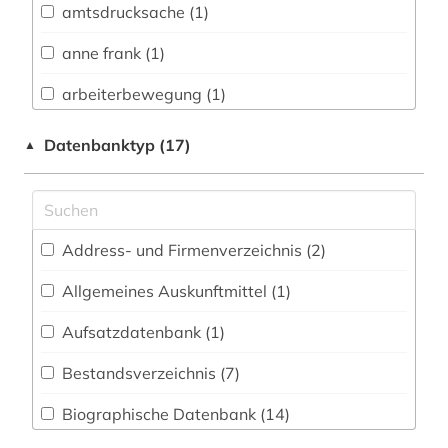
amtsdrucksache (1)
Buch- und Bibliothekswesen,
Informationswissenschaft (4)
anne frank (1)
Chemie und Pharmazie (0)
arbeiterbewegung (1)
Elektrotechnik, Elektronik, Nachrichtentechnik
arbeitsbeziehungen (1)
Datenbanktyp (17)
▲
(0)
arbeitskampf (1)
Energietechnik (0)
archiv (1)
Ethnologie (3)
Address- und Firmenverzeichnis (2
)
auktionskatalog (1)
Geographie (3)
Allgemeines Auskunftmittel (1
)
auswanderungspolitik (1)
Geowissenschaften (0)
Aufsatzdatenbank (1
)
außenpolitik (1)
Germanistik. Niederlandistik. Skandinavistik
(9)
Bestandsverzeichnis (7
)
bauernhof (1)
Geschichte (44)
Biographische Datenbank (14
)
belgien (4)