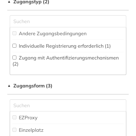
Militärwissenschaft (0)
Zugangstyp (2)
▲
den haag (1)
Zeitungs-, Zeitschriftenbibliographie (1
)
Musikwissenschaft (0)
deutschland (2)
Orientalistik (0)
doetichum (1)
Andere Zugangsbedingungen
Pädagogik (0)
druckgraphik (1)
Individuelle Registrierung erforderlich (1)
Philosophie (0)
druckwerk (4)
Zugang mit Authentifizierungsmechanismen
Physik (0)
(2)
einwanderung (2)
Politologie (13)
elektronische publikation (1)
Zugangsform (3)
▲
Psychologie (0)
elektronisches buch (1)
Rechtswissenschaft (2)
familie (1)
Romanistik (1)
EZProxy
feminismus (1)
Slavistik (0)
Einzelplatz
fid anglo-american culture (1)