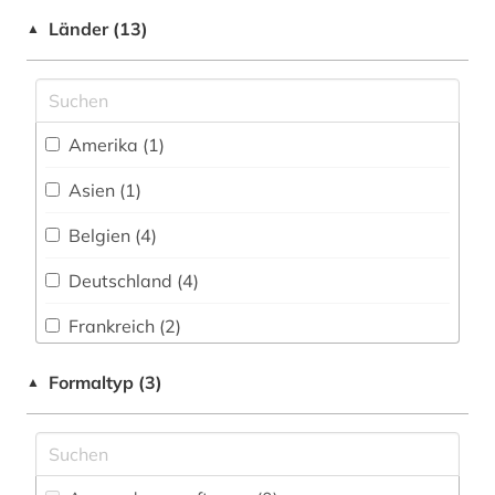
frei verfügbar (48)
frau (2)
Länder (13)
▲
Login mit FID-Kennung (1)
frauenbewegung (1)
Nationallizenz (1)
frauenforschung (1)
Amerika (1)
gartenarchitekt (1)
Asien (1)
gartenarchitektin (1)
Belgien (4)
gartengestaltung (1)
Deutschland (4)
gartenkunst (1)
Frankreich (2)
gedenkstätte (1)
Großbritannien (1)
Formaltyp (3)
▲
generalstaaten (1)
Italien (1)
geschichte (17)
Luxemburg (3)
geschichte 1450-1700 (1)