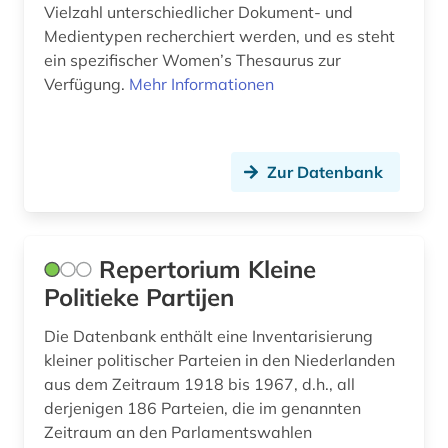
Vielzahl unterschiedlicher Dokument- und
zeitschrift (1)
Medientypen recherchiert werden, und es steht
ein spezifischer Women’s Thesaurus zur
zeitschriftenaufsatz (1)
Verfügung.
Mehr Informationen
zeitung (5)
zweite kammer (1)
Zur Datenbank
zweiter weltkrieg (1)
öffentliche verwaltung (1)
Repertorium Kleine
österreich (1)
Politieke Partijen
Die Datenbank enthält eine Inventarisierung
kleiner politischer Parteien in den Niederlanden
aus dem Zeitraum 1918 bis 1967, d.h., all
derjenigen 186 Parteien, die im genannten
Zeitraum an den Parlamentswahlen