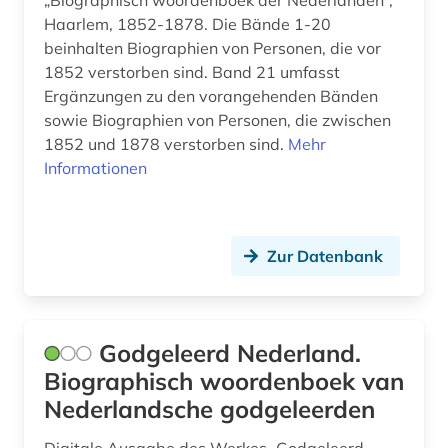
„Biographisch woordenboek der Nederlanden“,
low countries studies (2)
Haarlem, 1852-1878. Die Bände 1-20
luxemburg (4)
beinhalten Biographien von Personen, die vor
1852 verstorben sind. Band 21 umfasst
malerei (2)
Ergänzungen zu den vorangehenden Bänden
sowie Biographien von Personen, die zwischen
migration (1)
1852 und 1878 verstorben sind.
Mehr
Informationen
mittelalter (1)
molukker (1)
mundart (1)
Zur Datenbank
nachrichtensendung (1)
nationalbibliografie (2)
Godgeleerd Nederland.
nationalbibliothek (1)
Biographisch woordenboek van
Nederlandsche godgeleerden
nationale bibliotheek van nederland (1)