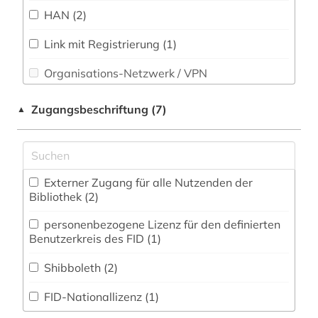
Soziologie (7)
HAN (2)
fid benelux (3)
Sport (0)
Link mit Registrierung (1)
fid geschichtswissenschaft (1)
Technik (0)
Organisations-Netzwerk / VPN
film (1)
Theologie und Religionswissenschaften (9)
firma (1)
Shibboleth (1)
Zugangsbeschriftung (7)
▲
Werkstoffwissenschaften und
Zugriff vor Ort
Fertigungstechnik (0)
firmeninformation (1)
flandern (belgien) (1)
Wirtschaftswissenschaften (3)
Externer Zugang für alle Nutzenden der
Wirtschaftswissenschaften - Statistische
flandern <belgien> (1)
Bibliothek (2)
Datenbanken (0)
flandern | belgien (1)
personenbezogene Lizenz für den definierten
Wissenschaftskunde, Forschung, Hochschul-,
Benutzerkreis des FID (1)
Museumswesen (2)
forschung (1)
Shibboleth (2)
frankreich (1)
FID-Nationallizenz (1)
frankreich <nord> (1)