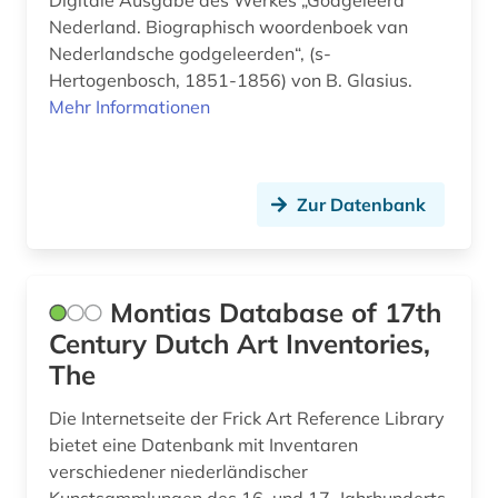
Digitale Ausgabe des Werkes „Godgeleerd
nationalsozialismus (1)
Nederland. Biographisch woordenboek van
Nederlandsche godgeleerden“, (s-
niederlande (93)
Hertogenbosch, 1851-1856) von B. Glasius.
niederlandistik (3)
Mehr Informationen
niederländisch (3)
niederländisch-indien (1)
Zur Datenbank
ortsname (1)
ortsverzeichnis (2)
Montias Database of 17th
parlament (1)
Century Dutch Art Inventories,
The
photographie (1)
Die Internetseite der Frick Art Reference Library
polen (1)
bietet eine Datenbank mit Inventaren
politik (2)
verschiedener niederländischer