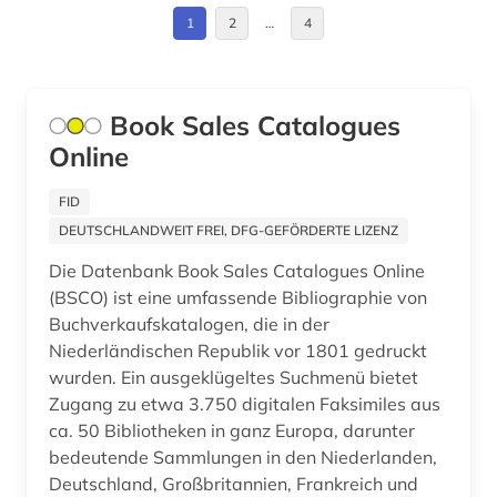
1
2
…
4
geschichte 1850-1938 (1)
geschichte 1880-2000 (1)
Book Sales Catalogues
geschichte 1900-2000 (1)
Online
geschichte 1918-1967 (1)
FID
geschichte 1937-1984 (1)
DEUTSCHLANDWEIT FREI, DFG-GEFÖRDERTE LIZENZ
geschichte 1940-1945 (1)
Die Datenbank Book Sales Catalogues Online
(BSCO) ist eine umfassende Bibliographie von
geschichte 1940-1965 (1)
Buchverkaufskatalogen, die in der
Niederländischen Republik vor 1801 gedruckt
geschichte 1945-1967 (1)
wurden. Ein ausgeklügeltes Suchmenü bietet
geschichte 500-1850 (1)
Zugang zu etwa 3.750 digitalen Faksimiles aus
ca. 50 Bibliotheken in ganz Europa, darunter
geschichte anfänge - 1856 (1)
bedeutende Sammlungen in den Niederlanden,
Deutschland, Großbritannien, Frankreich und
geschichte anfänge - 1910 (1)