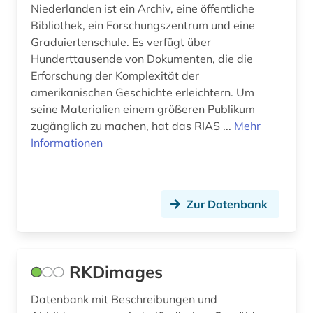
Niederlanden ist ein Archiv, eine öffentliche
Bibliothek, ein Forschungszentrum und eine
java (1)
Graduiertenschule. Es verfügt über
juden (3)
Hunderttausende von Dokumenten, die die
Erforschung der Komplexität der
jüdischer friedhof (1)
amerikanischen Geschichte erleichtern. Um
seine Materialien einem größeren Publikum
karibik (1)
zugänglich zu machen, hat das RIAS ...
Mehr
karikatur (1)
Informationen
karte (1)
katalog (1)
Zur Datenbank
kirchenbau (1)
kolonialismus (2)
RKDimages
koninklijke bibliotheek (1)
Datenbank mit Beschreibungen und