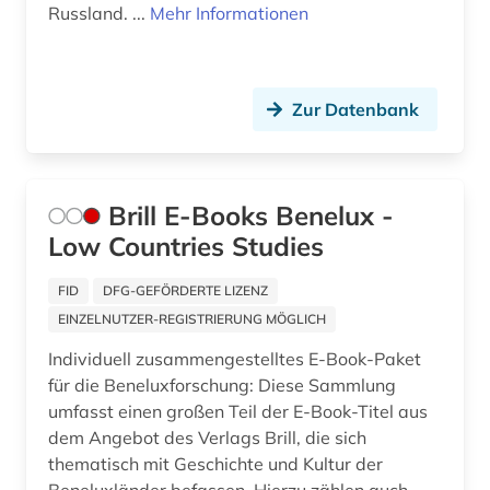
Russland. ...
Mehr Informationen
geschichte anfänge – 1226 (1)
geschichte anfänge – 1878 (1)
Zur Datenbank
geschichte anfänge – 1968 (1)
geschichte anfänge-1550 (1)
Brill E-Books Benelux -
geschlechterforschung (1)
Low Countries Studies
gesellschaft (2)
FID
DFG-GEFÖRDERTE LIZENZ
gewerkschaft (2)
EINZELNUTZER-REGISTRIERUNG MÖGLICH
gewerkschaftsbewegung (1)
Individuell zusammengestelltes E-Book-Paket
für die Beneluxforschung: Diese Sammlung
governance (1)
umfasst einen großen Teil der E-Book-Titel aus
dem Angebot des Verlags Brill, die sich
grabstein (1)
thematisch mit Geschichte und Kultur der
großbritannien (1)