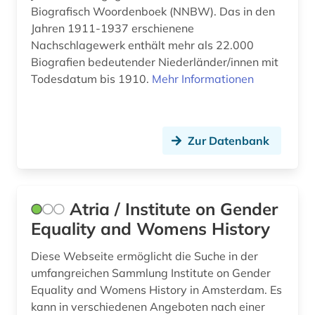
Biografisch Woordenboek (NNBW). Das in den
volkskunde (2)
Jahren 1911-1937 erschienene
volkswirtschaftswissenschaft (1)
Nachschlagewerk enthält mehr als 22.000
Biografien bedeutender Niederländer/innen mit
vorname (1)
Todesdatum bis 1910.
Mehr Informationen
wallfahrt (1)
wasserwirtschaft (1)
Zur Datenbank
weltkrieg <1939-1945> (1)
westdeutschland (1)
Atria / Institute on Gender
wiederaufbau (1)
Equality and Womens History
wirtschaft (1)
Diese Webseite ermöglicht die Suche in der
umfangreichen Sammlung Institute on Gender
wohnkultur (1)
Equality and Womens History in Amsterdam. Es
wörterbuch (3)
kann in verschiedenen Angeboten nach einer