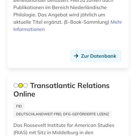
Beneluxländer befassen. Hierzu zählen auch
Publikationen im Bereich Niederländische
handschrift (1)
Philologie. Das Angebot wird jährlich um
aktuelle Titel ergänzt. (E-Book-Sammlung)
Mehr
haus (1)
Informationen
historischer garten (1)
historischer park (1)
Zur Datenbank
hochschule (1)
hochschulschrift (1)
Transatlantic Relations
indonesien (1)
Online
infrastruktur (1)
FID
internationale beziehungen (1)
DEUTSCHLANDWEIT FREI, DFG-GEFÖRDERTE LIZENZ
inventar (2)
Das Roosevelt Institute for American Studies
(RIAS) mit Sitz in Middelburg in den
italien (1)