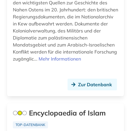
religion (1)
den wichtigsten Quellen zur Geschichte des
Nahen Ostens im 20. Jahrhundert: den britischen
russland (1)
Regierungsdokumenten, die im Nationalarchiv
in Kew aufbewahrt werden. Dokumente der
römisches reich (1)
Kolonialverwaltung, des Militärs und der
sowjetunion (1)
Diplomatie zum palästinensischen
Mandatsgebiet und zum Arabisch-Israelischen
sozialwissenschaft (1)
Konflikt werden für die internationale Forschung
zugänglic...
Mehr Informationen
sozialwissenschaften (3)
sprache (1)
Zur Datenbank
sumerisch (1)
syrien (1)
südamerika (1)
Encyclopaedia of Islam
südasien (7)
TOP-DATENBANK