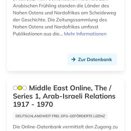
ostasien (1)
Arabischen Frühling standen die Länder des
osteuropa (1)
Nahen Ostens und Nordafrikas am Scheideweg
der Geschichte. Die Zeitungssammlung des
palästina (1)
Nahen Ostens und Nordafrikas umfasst
Publikationen aus die...
Mehr Informationen
persien (1)
persisch (8)
Zur Datenbank
politik (1)
politikwissenschaft (1)
politische berichterstattung (1)
Middle East Online, The /
Series 1, Arab-Israeli Relations
qatar (1)
1917 - 1970
quelle (3)
DEUTSCHLANDWEIT FREI, DFG-GEFÖRDERTE LIZENZ
reisebericht (1)
Die Online-Datenbank vermittelt den Zugang zu