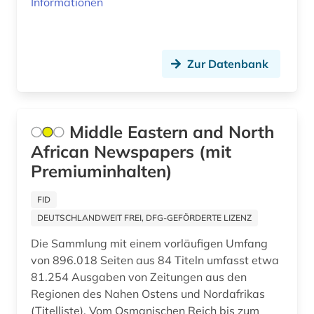
Informationen
Suedosteuropa (1)
mogulreich (1)
Tuerkei (4)
musikhandschrift (1)
Zur Datenbank
USA (1)
nachrichtendienst (1)
Zypern (1)
naher osten (42)
Middle Eastern and North
nordafrika (11)
African Newspapers (mit
Premiuminhalten)
oral history (1)
orient (1)
FID
DEUTSCHLANDWEIT FREI, DFG-GEFÖRDERTE LIZENZ
orientalistik (15)
Die Sammlung mit einem vorläufigen Umfang
osmanisches reich (2)
von 896.018 Seiten aus 84 Titeln umfasst etwa
81.254 Ausgaben von Zeitungen aus den
osmanisches türkisch (1)
Regionen des Nahen Ostens und Nordafrikas
(Titelliste). Vom Osmanischen Reich bis zum