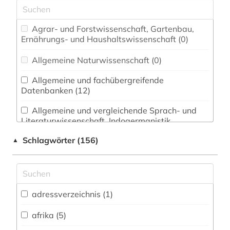
Agrar- und Forstwissenschaft, Gartenbau,
Ernährungs- und Haushaltswissenschaft (0)
Allgemeine Naturwissenschaft (0)
Allgemeine und fachübergreifende
Datenbanken (12)
Allgemeine und vergleichende Sprach- und
Literaturwissenschaft. Indogermanistik.
Außereuropäische Sprachen und Literaturen (11)
Schlagwörter (156)
▲
Anglistik. Amerikanistik (0)
Archäologie (3)
Architektur, Bauingenieur- und
adressverzeichnis (1)
Vermessungswesen (0)
afrika (5)
Biologie, Biotechnologie (0)