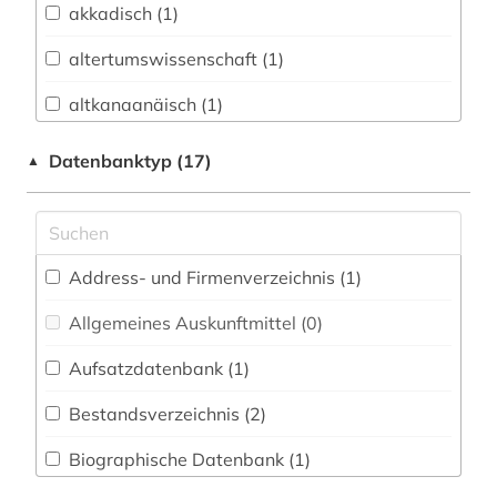
akkadisch (1)
Buch- und Bibliothekswesen,
Informationswissenschaft (2)
altertumswissenschaft (1)
Chemie und Pharmazie (0)
altkanaanäisch (1)
Elektrotechnik, Elektronik, Nachrichtentechnik
altpersisch (1)
Datenbanktyp (17)
▲
(0)
antike (1)
Energietechnik (0)
arabisch (13)
Ethnologie (6)
Address- und Firmenverzeichnis (1
)
arabische staaten (2)
Geographie (2)
Allgemeines Auskunftmittel (0
)
arabische welt (1)
Geowissenschaften (0)
Aufsatzdatenbank (1
)
arabistik (9)
Germanistik. Niederlandistik. Skandinavistik
(1)
Bestandsverzeichnis (2
)
archiv (1)
Geschichte (25)
Biographische Datenbank (1
)
archäologie (1)