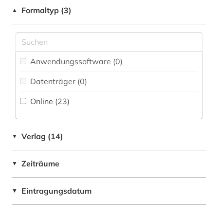
Deutschland (1)
Formaltyp (3)
▲
golfregion (1)
Europa (1)
griechenland (2)
Frankreich (1)
hampartsoum (1)
Anwendungssoftware (0
)
Hessen (1)
hebräisch (2)
Datenträger (0
)
Irland (1)
hethitisch (1)
Online (23
)
Island (1)
inschriften (1)
Israel (5)
internationale politik (1)
Verlag (14)
▼
Italien (1)
iran (2)
Zeiträume
▼
Japan (1)
iranische sprachen (2)
Jugoslawien (1)
Eintragungsdatum
▼
iranistik (10)
Kanada (1)
islam (14)