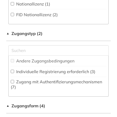
Militärwissenschaft (0)
Nationallizenz (1)
bosnien-herzegowina (1)
Zeitungs-, Zeitschriftenbibliographie (0
)
Musikwissenschaft (1)
FID Nationallizenz (2)
bucheinband (1)
Orientalistik (5)
buchkunst (1)
Pädagogik (0)
Zugangstyp (2)
▲
cia (1)
Philosophie (4)
cuneiform (1)
Physik (0)
deutschland (1)
Andere Zugangsbedingungen
Politologie (5)
diplomatische beziehungen (1)
Individuelle Registrierung erforderlich (3)
Psychologie (0)
e-book (1)
Zugang mit Authentifizierungsmechanismen
Rechtswissenschaft (2)
(7)
eblaitisch (1)
Romanistik (0)
edition (1)
Zugangsform (4)
▲
Slavistik (0)
elamisch (1)