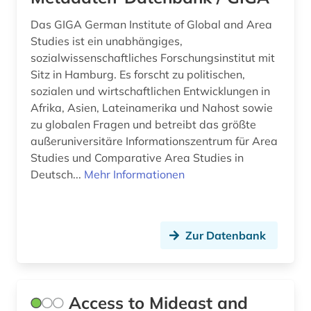
vordere orient (1)
Das GIGA German Institute of Global and Area
vorderer orient (1)
Studies ist ein unabhängiges,
sozialwissenschaftliches Forschungsinstitut mit
vorislamisch (1)
Sitz in Hamburg. Es forscht zu politischen,
sozialen und wirtschaftlichen Entwicklungen in
westasien (2)
Afrika, Asien, Lateinamerika und Nahost sowie
westeuropa (1)
zu globalen Fragen und betreibt das größte
außeruniversitäre Informationszentrum für Area
wirtschaft (1)
Studies und Comparative Area Studies in
Deutsch...
Mehr Informationen
wirtschaftsberichterstattung (1)
wörterbuch (5)
zeitschrift (1)
Zur Datenbank
zeitung (4)
zentralasien (7)
Access to Mideast and