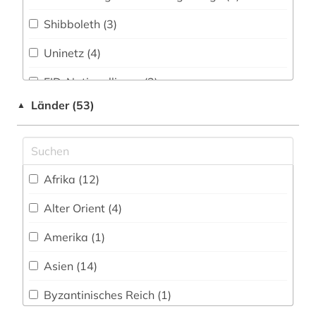
frankreich (1)
Shibboleth (3)
französisch (1)
Uninetz (4)
geheimdienst (1)
FID-Nationallizenz (2)
geschichte (14)
Länder (53)
▲
frei verfügbar (16)
geschichte 1800-1930 (1)
Nationallizenz (1)
geschichte 1870-2019 (2)
Nationallizenz-Login für registrierte
Afrika (12)
Einzelpersonen (1)
geschichte 1917-1970 (1)
Alter Orient (4)
Nationallizenz-Login für registrierte
geschichte 1945-2009 (1)
Einzelpersonen (2)
Amerika (1)
geschichte 300-800 (1)
Asien (14)
geschichte 3350 v.chr.-400 v.chr. (1)
Byzantinisches Reich (1)
gesellschaft (1)