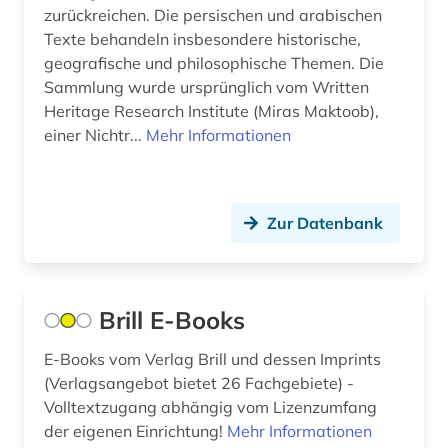
zurückreichen. Die persischen und arabischen
Monaco (1)
klassische studien (1)
Texte behandeln insbesondere historische,
Montenegro (1)
geografische und philosophische Themen. Die
kultur (2)
Sammlung wurde ursprünglich vom Written
Niederlande (1)
Heritage Research Institute (Miras Maktoob),
kulturwissenschaften (3)
einer Nichtr...
Mehr Informationen
Niedersachsen (1)
kunst (2)
Nordamerika (1)
kunstgeschichte (1)
Nordrhein-Westfalen (1)
Zur Datenbank
landeskunde (4)
Norwegen (1)
lateinamerika (1)
Oesterreich (1)
Brill E-Books
libanon (2)
Osmanisches Reich (4)
E-Books vom Verlag Brill und dessen Imprints
lied (1)
(Verlagsangebot bietet 26 Fachgebiete) -
Ostasien (2)
limondjian (1)
Volltextzugang abhängig vom Lizenzumfang
Osteuropa (2)
der eigenen Einrichtung!
Mehr Informationen
literatur (3)