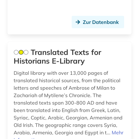
Ostmitteleuropa (1)
literaturwissenschaft (3)
Palaestina (4)
Zur Datenbank
länderkunde (1)
Polen (1)
maghreb-studien (1)
Portugal (1)
management (1)
Translated Texts for
Rheinland-Pfalz (1)
Historians E-Library
mittelalter (1)
Roemisches Reich (1)
Digital library with over 13,000 pages of
mittelasien (4)
translated historical sources, from the political
Rumänien (1)
mittelasien (1)
letters and speeches of Ambrose of Milan to
Zachariah of Mytilene’s Chronicle. The
Russland, Sowjetunion (1)
mittelasien <gus> (1)
translated texts span 300-800 AD and have
Saarland (1)
been translated into English from Greek, Latin,
mittelasien gus (1)
Syriac, Coptic, Arabic, Georgian, Armenian and
Suedamerika (2)
Old Irish. The geographic range covers Syria,
mittelmeerraum (2)
Arabia, Armenia, Georgia and Egypt in t...
Mehr
Suedostasien (1)
mittlerer osten (8)