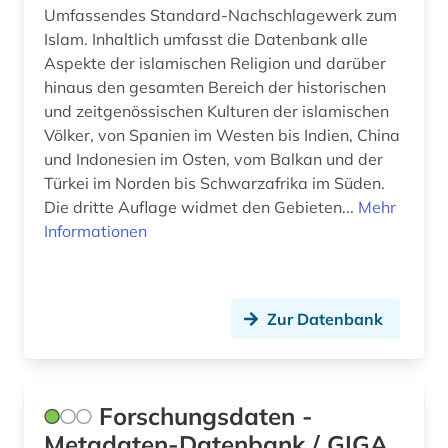
südostasien (1)
Umfassendes Standard-Nachschlagewerk zum
Islam. Inhaltlich umfasst die Datenbank alle
südosteuropa (1)
Aspekte der islamischen Religion und darüber
hinaus den gesamten Bereich der historischen
turkologie (8)
und zeitgenössischen Kulturen der islamischen
turkspra (1)
Völker, von Spanien im Westen bis Indien, China
und Indonesien im Osten, vom Balkan und der
turksprachen (6)
Türkei im Norden bis Schwarzafrika im Süden.
Die dritte Auflage widmet den Gebieten...
Mehr
türkei (2)
Informationen
türkisch (2)
unternehmen (1)
Zur Datenbank
urartäisch (1)
urdu (1)
Forschungsdaten -
usa (2)
Metadaten-Datenbank / GIGA