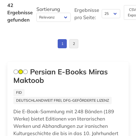
Korea (1)
42
Sortierung
islamische architektur (2)
Ergebnisse
CSV
Ergebnisse
Expo
Kroatien (1)
pro Seite:
gefunden
islamische kunst (3)
Lettland (1)
islamische staaten (1)
Liechtenstein (1)
1
2
islamische studien (1)
Litauen (1)
islamwissenschaft (8)
Luxemburg (1)
Persian E-Books Miras
islamwissenschaften (3)
Maktoob
Makedonien (1)
israel (2)
Malta (1)
FID
judaistik (1)
DEUTSCHLANDWEIT FREI, DFG-GEFÖRDERTE LIZENZ
Mecklenburg-Vorpommern (1)
judentum (3)
Die E-Book-Sammlung mit 248 Bänden (189
Mittelamerika (1)
Werke) bietet Editionen von literarischen
katalog (1)
Werken und Abhandlungen zur iranischen
Moldawien (1)
Kulturgeschichte die bis in das 10. Jahrhundert
keilschrift (1)