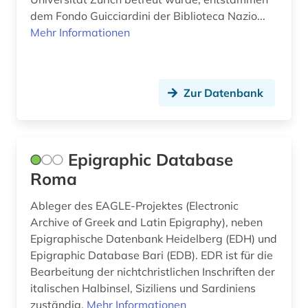
dem Fondo Guicciardini der Biblioteca Nazio...
minderheitensprachen (1)
Mehr Informationen
mitteleuropa (1)
monetäre statistik (1)
Zur Datenbank
moskau (1)
musik (2)
Epigraphic Database
nationalbibliografie (4)
Roma
niederlande (1)
Ableger des EAGLE-Projektes (Electronic
Archive of Greek and Latin Epigraphy), neben
online-publikation (1)
Epigraphische Datenbank Heidelberg (EDH) und
oper (1)
Epigraphic Database Bari (EDB). EDR ist für die
Bearbeitung der nichtchristlichen In­schriften der
partitur (1)
italischen Halbinsel, Siziliens und Sardiniens
zuständig.
Mehr Informationen
photographie (2)