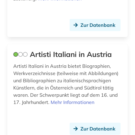
polen (1)
protestantismus (1)
Zur Datenbank
pädagogik (1)
quelle (5)
Artisti Italiani in Austria
recht (2)
Artisti Italiani in Austria bietet Biographien,
Werkverzeichnisse (teilweise mit Abbildungen)
reformation (1)
und Bibliographien zu italienischsprachigen
reisebericht (1)
Künstlern, die in Österreich und Südtirol tätig
waren. Der Schwerpunkt liegt auf dem 16. und
renaissance (3)
17. Jahrhundert.
Mehr Informationen
rezension (1)
rom (2)
Zur Datenbank