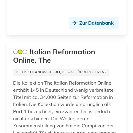
landeskunde (5)
latein (1)
Zur Datenbank
libyen (1)
literarische zeitschrift (1)
Italian Reformation
Online, The
literatur (1)
literaturgeschichte (1)
DEUTSCHLANDWEIT FREI, DFG-GEFÖRDERTE LIZENZ
Die Kollektion The Italian Reformation Online
literaturwissenschaft (7)
enthält 145 in Deutschland wenig verbreitete
mailand (1)
Titel mit ca. 34.000 Seiten zur Reformation in
Italien. Die Kollektion wurde ursprünglich als
malerei (1)
Part 1 bezeichnet, ein zweiter Teil ist jedoch
nicht erschienen. Die Werke, deren
massimo (1)
Zusammenstellung von Emidio Campi von der
medienwissenschaft (6)
Universität Zürich betreut wurde, entstammen