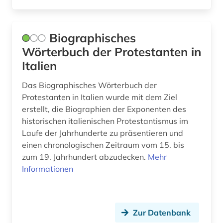
römerzeit (1)
san marino (1)
Biographisches
satirezeitschrift (1)
Wörterbuch der Protestanten in
schriftstellerin (1)
Italien
somalia (1)
Das Biographisches Wörterbuch der
Protestanten in Italien wurde mit dem Ziel
sozialwissenschaften (1)
erstellt, die Biographien der Exponenten des
historischen italienischen Protestantismus im
sprachatlas (1)
Laufe der Jahrhunderte zu präsentieren und
sprachgeografie (1)
einen chronologischen Zeitraum vom 15. bis
zum 19. Jahrhundert abzudecken.
Mehr
sprachpraxis (2)
Informationen
sprachwissenschaft (4)
statistik (1)
Zur Datenbank