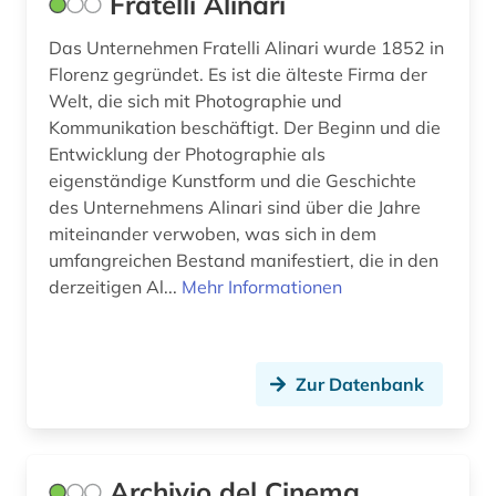
Fratelli Alinari
zeichnung (1)
Das Unternehmen Fratelli Alinari wurde 1852 in
zeitschrift (1)
Florenz gegründet. Es ist die älteste Firma der
zeitung (9)
Welt, die sich mit Photographie und
Kommunikation beschäftigt. Der Beginn und die
ästhetik (1)
Entwicklung der Photographie als
eigenständige Kunstform und die Geschichte
österreich (2)
des Unternehmens Alinari sind über die Jahre
miteinander verwoben, was sich in dem
umfangreichen Bestand manifestiert, die in den
derzeitigen Al...
Mehr Informationen
Zur Datenbank
Archivio del Cinema