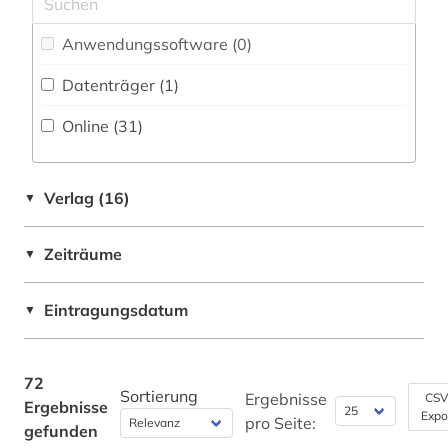
Oesterreich (2)
italianistik (10)
Anwendungssoftware (0
)
Polen (1)
italien (72)
Datenträger (1
)
Roemisches Reich (1)
italienisch (1)
Online (31
)
San Marino (1)
italienische dialekte (1)
Schweiz (1)
jahrbuch (1)
Verlag (16)
▼
USA (1)
kalabresisch (1)
Zeiträume
▼
karikatur (1)
Eintragungsdatum
▼
karl viktor von (1)
katalog (3)
72
kino (1)
Sortierung
Ergebnisse
CSV
Ergebnisse
Expo
pro Seite:
gefunden
kolonialismus (1)