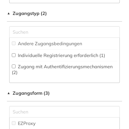
Militärwissenschaft (1)
druckwerk (2)
Zeitungs-, Zeitschriftenbibliographie (2
)
Musikwissenschaft (3)
Zugangstyp (2)
▲
dynastie (1)
Orientalistik (0)
elektronisches buch (1)
Pädagogik (1)
epigraphik (1)
Andere Zugangsbedingungen
Philosophie (0)
eritrea (1)
Individuelle Registrierung erforderlich (1)
Physik (0)
fachdidaktik (2)
Zugang mit Authentifizierungsmechanismen
Politologie (1)
(2)
familie (2)
Psychologie (0)
film (1)
Zugangsform (3)
▲
Rechtswissenschaft (3)
finanzstatistik (1)
Romanistik (20)
firma (1)
Slavistik (1)
EZProxy
firmeninformation (1)