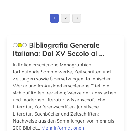
korpus (1)
1
2
3
kultur (3)
kulturgeschichte (1)
Bibliografia Generale
kulturwissenschaften (6)
Italiana: Dal XV Secolo al ...
kunst (3)
In Italien erschienene Monographien,
kunstauktion (1)
fortlaufende Sammelwerke, Zeitschriften und
Zeitungen sowie Übersetzungen italienischer
kunstgeschichte (3)
Werke und im Ausland erschienene Titel, die
sich auf Italien beziehen; Werke der klassischen
kunsthandel (1)
und modernen Literatur, wissenschaftliche
kunstzeitschrift (1)
Literatur, Konferenzschriften, juristische
Literatur, Sachbücher und Zeitschriften;
kupferstichkabinett (1)
Nachweise aus den Sammlungen von mehr als
200 Bibliot...
Mehr Informationen
künstler (1)