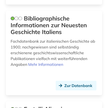
tafelmalerei (1)
unternehmen (1)
Bibliographische
usa (1)
Informationen zur Neuesten
Geschichte Italiens
verbundkatalog (2)
verlag (1)
Fachdatenbank zur italienischen Geschichte ab
1900; nachgewiesen sind selbständig
verzeichnis (4)
erschienene geschichtswissenschaftliche
Publikationen vielfach mit weiterführenden
vokalmusik (1)
Angaben
Mehr Informationen
wirtschaft (1)
wissenschaftliche zeitschrift (1)
Zur Datenbank
wörterbuch (1)
zahlungsbilanzstatistik (1)