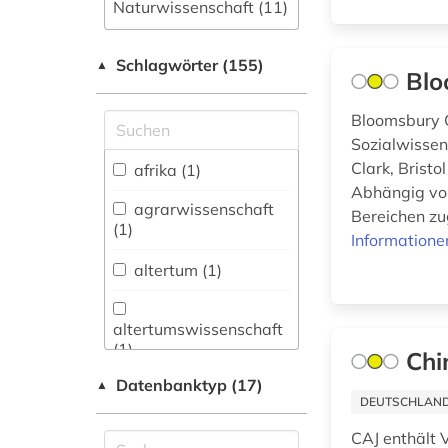
Naturwissenschaft (11)
Allgemeine und
Schlagwörter (155)
fachübergreifende
▲
Blo
Datenbanken (99)
Bloomsbury C
Allgemeine und
Sozialwissen
vergleichende Sprach-
und
Clark, Brist
afrika (1)
Literaturwissenschaft.
Abhängig von
Indogermanistik.
agrarwissenschaft
Bereichen zug
Außereuropäische
(1)
Informatione
Sprachen und
Literaturen (40)
altertum (1)
Anglistik.
Amerikanistik (28)
altertumswissenschaft
(1)
Chi
Archäologie (18)
Datenbanktyp (17)
▲
antike religionen (1)
Architektur,
DEUTSCHLANDW
Bauingenieur- und
arabische staaten
CAJ enthält V
Vermessungswesen