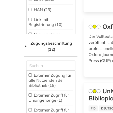
Orientalistik (0)
fashion (1)
HAN (23)
fid ost-, ostmittel-
Pädagogik (36)
Link mit
und südosteuropa (2)
Registrierung (10)
Oxf
Philosophie (39)
fid slawistik (2)
Organisations-
Der Volltext
Physik (7)
Netzwerk / VPN (13)
veröffentlic
Zugangsbeschriftung
film (1)
▲
professionell
Politologie (34)
(12)
Shibboleth (12)
forstwissenschaft (1)
Oxford Journa
Psychologie (27)
Zugriff vor Ort
Press (OUP) 
fragment (1)
Rechtswissenschaft
(24)
frankophonie (1)
Externer Zugang für
alle Nutzenden der
Romanistik (24)
frankreich (4)
Bibliothek (18)
Uni
frühes christentum
Slavistik (17)
Externer Zugriff für
Bibliopl
(1)
Uniangehörige (1)
Soziologie (50)
FID
DEUTSC
galloromanistik (2)
Externer Zugriff für