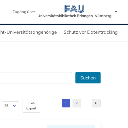
Zugang über
Universitätsbibliothek Erlangen-Nürnberg
icht-Universitätsangehörige
Schutz vor Datentracking
Suchen
CSV-
1
2
…
6
Export