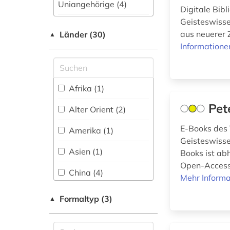
Uniangehörige (4)
Sport (7)
Digitale Bib
Geisteswisse
geisteswissenschaften
frei im Web (1)
Technik (13)
(133)
aus neuerer 
Länder (30)
▲
Theologie und
Shibboleth (11)
Informatione
geschichte (4)
Religionswissenschaften
(29)
Shibboleth (1)
geschichtsschreibung
Uninetz (13)
Afrika (1)
(1)
Werkstoffwissenschaften
Pet
und Fertigungstechnik (9)
FID - Nationallizenz
Alter Orient (2)
(2)
geschichtswissenschaft
E-Books des 
Amerika (1)
(1)
Wirtschaftswissenschaften
frei verfügbar (24)
Geisteswisse
(35)
Asien (1)
Books ist abh
gesundheit (1)
Nationallizenz (1)
Open-Access-
China (4)
Mehr Informa
Wirtschaftswissenschaften
gesundheitsrecht (1)
Nationallizenz (8)
- Statistische Datenbanken
Deutschland (3)
(0)
Formaltyp (3)
▲
Nationallizenz-Login
gesundheitsökonomie
für registrierte
Estland (1)
(1)
Einzelpersonen (8)
Wissenschaftskunde,