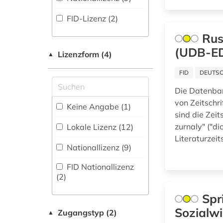
(0
)
burt-franklin-
Geowissenschaften
sammlung (1)
FID-Lizenz (2)
Disziplinäre
(7)
Repositorien (0
)
Rus
business (1)
Germanistik.
(UDB-E
Fachbibliographie
Niederlandistik.
Lizenzform (4)
▲
chemie (4)
(20
)
Skandinavistik (24)
FID
DEUTSC
china (3)
Faktendatenbank (1
)
Geschichte (49)
Die Datenban
design (1)
National-,
Geschichte der
von Zeitschr
Keine Angabe (1)
Regionalbibliographie
Pädagogik und des
sind die Zeit
digitale edition (1)
(1
)
Bildungswesens (0)
zurnaly" ("di
Lokale Lizenz (12)
Literaturzeit
dissertation (2)
Portal (19
)
Nationallizenz (9)
Gesundheitswissenschaften
(2)
dissertationen (1)
Sammlung Nicht-
FID Nationallizenz
Textueller-Materialien
(2)
elektronische
(0
)
Informatik (9)
publikation (1)
Spr
Volltextdatenbank
Klassische
elektronische
Sozialwi
(94
)
Philologie.
Zugangstyp (2)
▲
zeitschrift (12)
Byzantinistik.