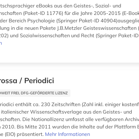
utschsprachiger eBooks aus den Geistes-, Sozial- und
schaften (Paket-ID 11776) für die Jahre 2005-2015 (E-Bo
er Bereich Psychologie (Springer Paket-ID 40904)ausgegli
ilung in die neuen Pakete J.B.Metzler Geisteswissenschaften 
02) und Sozialwissenschaften und Recht (Springer Paket-I
n
rossa / Periodici
EIT FREI, DFG-GEFÖRDERTE LIZENZ
iodici enthält ca. 230 Zeitschriften (Zahl inkl. einiger kostenfr
italienischer Wissenschaftsverlage aus den Geistes- und
schaften. Die Nationallizenz umfasst alle verfügbaren Archi
h 2010. Bis Mitte 2011 wurden die Inhalte auf der Plattform 
ne (EIO) präsentiert.
Mehr Informationen