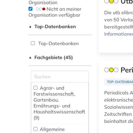
Utb
Organisation
Nicht an meiner
Die utb elibr
Organisation verfügbar
von 50 Verla
Top-Datenbanken
bereitgestel
▲
Informatione
Top-Datenbanken
Fachgebiete (45)
▲
Per
TOP-DATENBA
Agrar- und
Periodicals A
Forstwissenschaft,
Gartenbau,
elektronische
Ernährungs- und
Sozialwissen
Haushaltswissenschaft
Zeitschriften
(9)
beinhaltet di
Allgemeine