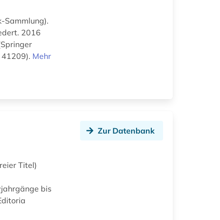
ok-Sammlung).
edert. 2016
(Springer
D 41209).
Mehr
Zur Datenbank
eier Titel)
vjahrgänge bis
Editoria