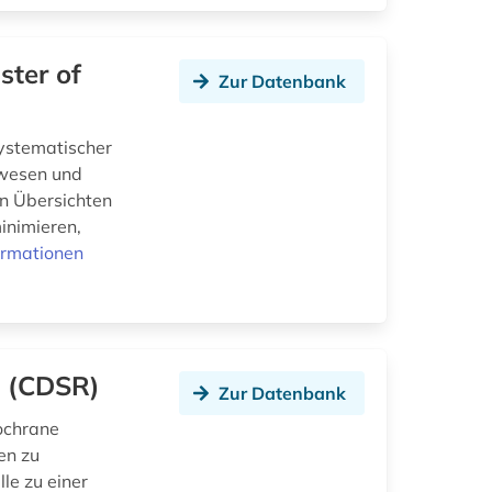
ster of
Zur Datenbank
Systematischer
swesen und
on Übersichten
inimieren,
ormationen
s (CDSR)
Zur Datenbank
ochrane
en zu
le zu einer