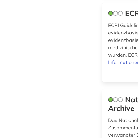
Physik (0)
ECR
Politologie (0)
ECRI Guidelin
Psychologie (4)
evidenzbasier
Rechtswissenschaft
evidenzbasier
(0)
medizinische
wurden. ECRI
Romanistik (0)
Informatione
Slavistik (0)
Soziologie (0)
Sport (0)
Nat
Archive
Technik (0)
Das National
Theologie und
Religionswissenschaften
Zusammenfass
(0)
verwandter 