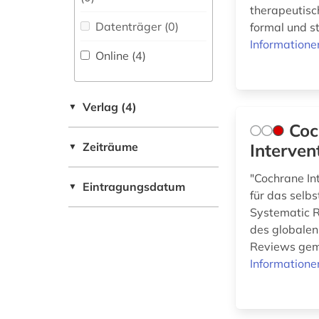
Maschinenbau (0)
therapeutisc
Zeitungs-,
Datenträger (0
)
formal und st
Zeitschriftenbibliographie
Mathematik (0)
Informatione
(0
)
Online (4
)
Medien- und
Kommunikationswissenschaften,
Kommunikationsdesign (0)
Verlag (4)
▼
Medizin (24)
Coc
Zeiträume
Interven
▼
Militärwissenschaft
(0)
"Cochrane In
Eintragungsdatum
▼
Musikwissenschaft
für das selb
(0)
Systematic R
des globalen
Orientalistik (0)
Reviews gemä
Informatione
Pädagogik (1)
Philosophie (0)