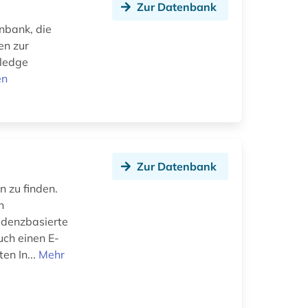
Zur Datenbank
enbank, die
en zur
wledge
en
Zur Datenbank
n zu finden.
n
idenzbasierte
uch einen E-
en In...
Mehr