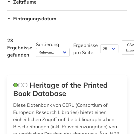
Zeiträume
▼
illustration (1)
Theologie und Religionswissenschaften (0)
informationswesen (1)
Werkstoffwissenschaften und
Eintragungsdatum
▼
Fertigungstechnik (0)
inhaltsverzeichnis (1)
Wirtschaftswissenschaften (0)
23
inkunabel (2)
Sortierung
Ergebnisse
CSV
Ergebnisse
Wirtschaftswissenschaften - Statistische
Expo
pro Seite:
judaistik (1)
Datenbanken (0)
gefunden
Wissenschaftskunde, Forschung, Hochschul-,
jugend (1)
Museumswesen (0)
jugendbuch (1)
Heritage of the Printed
jugendliteratur (1)
Book Database
kartografie (1)
Diese Datenbank von CERL (Consortium of
European Research Libraries) bietet einen
katalog (1)
einheitlichen Zugriff auf die bibliographischen
Beschreibungen (inkl. Provenienzangaben) von
kinderbuch (1)
europäischen Drucken der Handpress-Ära. HPB