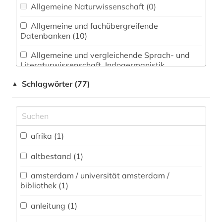
Allgemeine Naturwissenschaft (0)
Allgemeine und fachübergreifende
Datenbanken (10)
Allgemeine und vergleichende Sprach- und
Literaturwissenschaft. Indogermanistik.
Außereuropäische Sprachen und Literaturen (5)
Schlagwörter (77)
▲
Anglistik. Amerikanistik (1)
Archäologie (0)
Architektur, Bauingenieur- und
afrika (1)
Vermessungswesen (0)
altbestand (1)
Biologie, Biotechnologie (0)
amsterdam / universität amsterdam /
Buch- und Bibliothekswesen,
bibliothek (1)
Informationswissenschaft (13)
anleitung (1)
Chemie und Pharmazie (0)