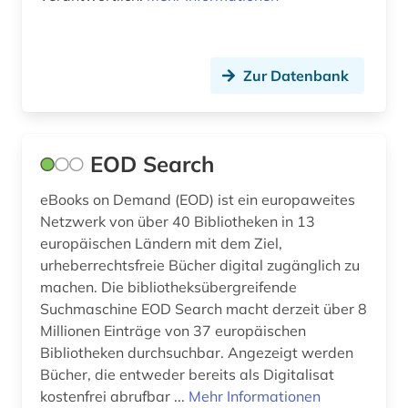
ungarn (1)
verlagswesen (1)
Zur Datenbank
zeitschrift (4)
zeitung (2)
EOD Search
zensur (1)
eBooks on Demand (EOD) ist ein europaweites
österreich (1)
Netzwerk von über 40 Bibliotheken in 13
europäischen Ländern mit dem Ziel,
österreichische nationalbibliothek (1)
urheberrechtsfreie Bücher digital zugänglich zu
machen. Die bibliotheksübergreifende
Suchmaschine EOD Search macht derzeit über 8
Millionen Einträge von 37 europäischen
Bibliotheken durchsuchbar. Angezeigt werden
Bücher, die entweder bereits als Digitalisat
kostenfrei abrufbar ...
Mehr Informationen