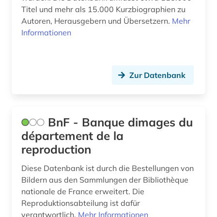
Titel und mehr als 15.000 Kurzbiographien zu
polnisch (1)
Autoren, Herausgebern und Übersetzern.
Mehr
portal (1)
Informationen
quelle (1)
reproduktion (1)
Zur Datenbank
sammlung (1)
schwarzafrika (1)
BnF - Banque dimages du
tagebuch (1)
département de la
reproduction
tschechien (1)
Diese Datenbank ist durch die Bestellungen von
türkei (2)
Bildern aus den Sammlungen der Bibliothèque
türkisch (1)
nationale de France erweitert. Die
Reproduktionsabteilung ist dafür
ungarisch (1)
verantwortlich.
Mehr Informationen