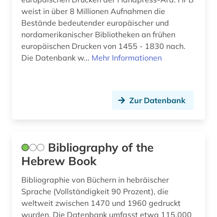
kinderliteratur (1)
weist in über 8 Millionen Aufnahmen die
Bestände bedeutender europäischer und
literatur (4)
nordamerikanischer Bibliotheken an frühen
europäischen Drucken von 1455 - 1830 nach.
literaturproduktion (1)
Die Datenbank w...
Mehr Informationen
multilinguale indexierung (1)
nachdruck (1)
Zur Datenbank
nachschlagewerk (1)
neuseeland (1)
Bibliography of the
niederlande (1)
Hebrew Book
orientalistik (1)
Bibliographie von Büchern in hebräischer
parlamentsdrucksache (1)
Sprache (Vollständigkeit 90 Prozent), die
weltweit zwischen 1470 und 1960 gedruckt
pazifischer raum (1)
wurden. Die Datenbank umfasst etwa 115.000