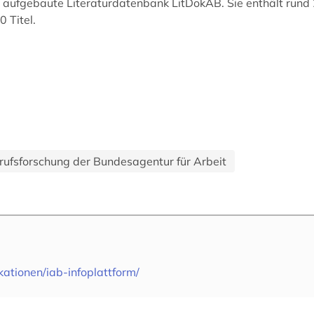
AB aufgebaute Literaturdatenbank LitDokAB. Sie enthält run
 Titel.
erufsforschung der Bundesagentur für Arbeit
ikationen/iab-infoplattform/