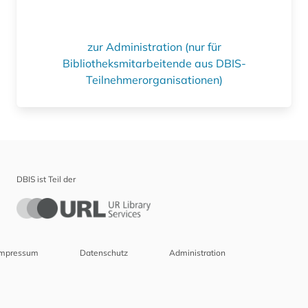
zur Administration (nur für
Bibliotheksmitarbeitende aus DBIS-
Teilnehmerorganisationen)
DBIS ist Teil der
Impressum
Datenschutz
Administration