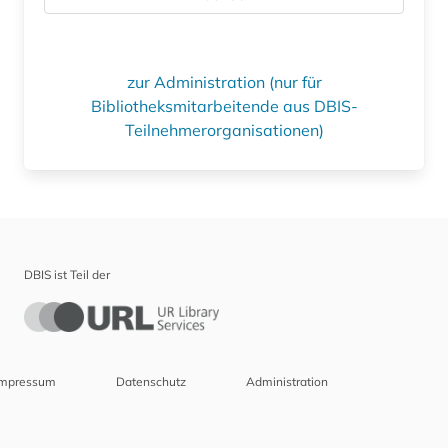
zur Administration (nur für
Bibliotheksmitarbeitende aus DBIS-
Teilnehmerorganisationen)
DBIS ist Teil der
Impressum
Datenschutz
Administration