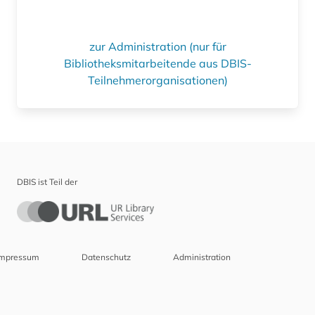
zur Administration (nur für
Bibliotheksmitarbeitende aus DBIS-
Teilnehmerorganisationen)
DBIS ist Teil der
Impressum
Datenschutz
Administration