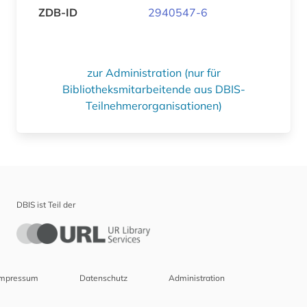
ZDB-ID
2940547-6
zur Administration (nur für
Bibliotheksmitarbeitende aus DBIS-
Teilnehmerorganisationen)
DBIS ist Teil der
Impressum
Datenschutz
Administration