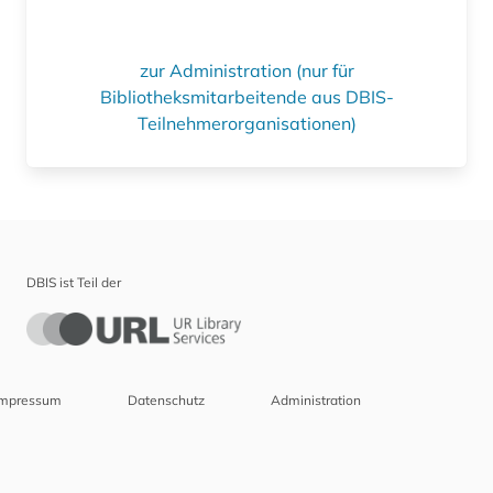
zur Administration (nur für
Bibliotheksmitarbeitende aus DBIS-
Teilnehmerorganisationen)
DBIS ist Teil der
Impressum
Datenschutz
Administration