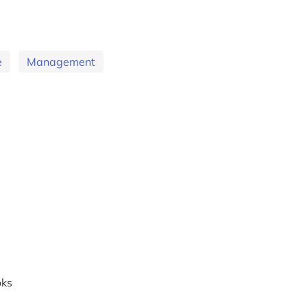
e
Management
oks