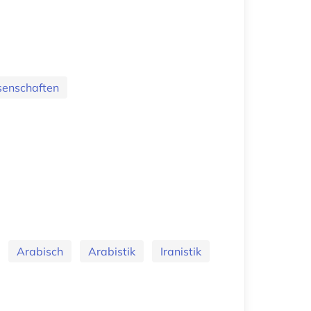
senschaften
Arabisch
Arabistik
Iranistik