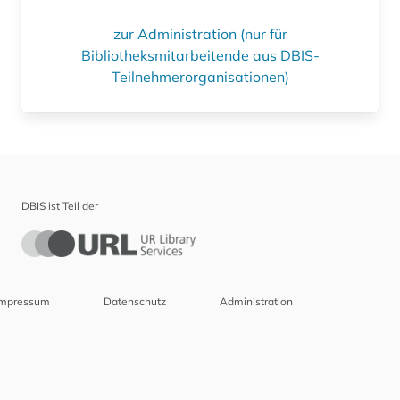
zur Administration (nur für
Bibliotheksmitarbeitende aus DBIS-
Teilnehmerorganisationen)
DBIS ist Teil der
Impressum
Datenschutz
Administration