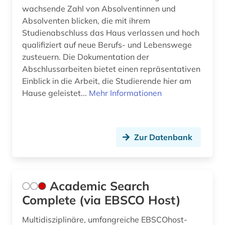
bauteil (2)
wachsende Zahl von Absolventinnen und
Absolventen blicken, die mit ihrem
bauteile (1)
Studienabschluss das Haus verlassen und hoch
qualifiziert auf neue Berufs- und Lebenswege
bauvergabe (2)
zusteuern. Die Dokumentation der
bauvertrag (1)
Abschlussarbeiten bietet einen repräsentativen
Einblick in die Arbeit, die Studierende hier am
bauvorhaben (1)
Hause geleistet...
Mehr Informationen
bauvorschriften (1)
bauweise (1)
Zur Datenbank
bauwerk (5)
bauwerke (1)
Academic Search
bauwesen (18)
Complete (via EBSCO Host)
bauwirtschaft (4)
Multidisziplinäre, umfangreiche EBSCOhost-