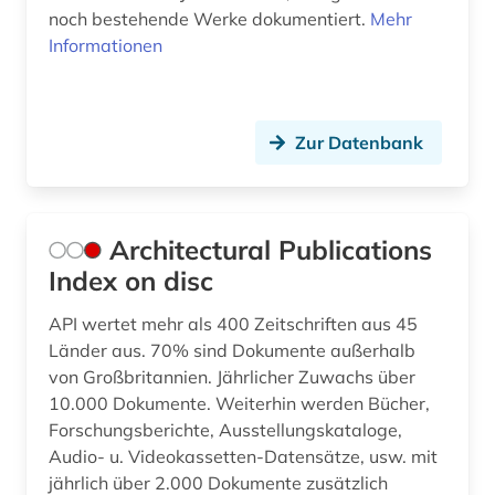
noch bestehende Werke dokumentiert.
Mehr
forschung (2)
Informationen
forschungdaten (1)
forschungsbericht (2)
Zur Datenbank
forschungsprojekt (2)
forstwissenschaft (1)
Architectural Publications
fortifikation (1)
Index on disc
foto (1)
API wertet mehr als 400 Zeitschriften aus 45
Länder aus. 70% sind Dokumente außerhalb
fotografie (6)
von Großbritannien. Jährlicher Zuwachs über
fotografieren (1)
10.000 Dokumente. Weiterhin werden Bücher,
Forschungsberichte, Ausstellungskataloge,
frankreich (1)
Audio- u. Videokassetten-Datensätze, usw. mit
jährlich über 2.000 Dokumente zusätzlich
französisch (1)