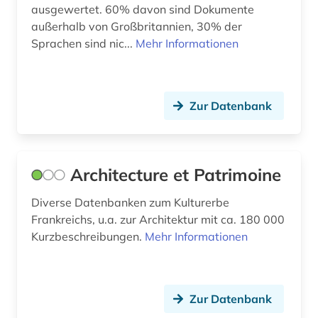
ausgewertet. 60% davon sind Dokumente
frauen (1)
außerhalb von Großbritannien, 30% der
Sprachen sind nic...
Mehr Informationen
freifläche (1)
freisportanlage (1)
Zur Datenbank
fulda (3)
funktechnik (1)
Architecture et Patrimoine
förderverein (1)
garten (1)
Diverse Datenbanken zum Kulturerbe
Frankreichs, u.a. zur Architektur mit ca. 180 000
gartenarchitekt (1)
Kurzbeschreibungen.
Mehr Informationen
gartenarchitektin (1)
gartenbau (3)
Zur Datenbank
gartenbaukunst (1)