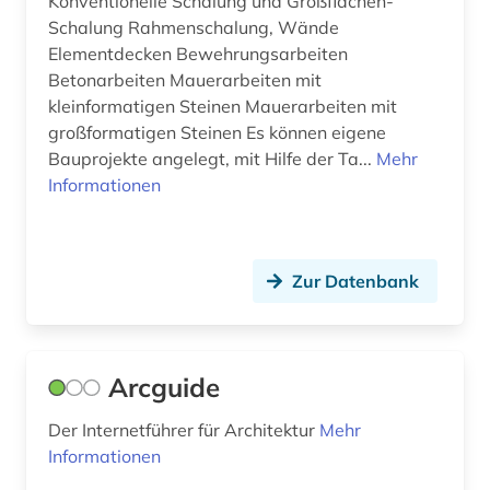
Konventionelle Schalung und Großflächen-
eisenbahnwesen (1)
Schalung Rahmenschalung, Wände
Elementdecken Bewehrungsarbeiten
ejournals (1)
Betonarbeiten Mauerarbeiten mit
kleinformatigen Steinen Mauerarbeiten mit
elearning (2)
großformatigen Steinen Es können eigene
elektronik (4)
Bauprojekte angelegt, mit Hilfe der Ta...
Mehr
Informationen
elektronische zeitschrift (5)
elektronisches buch (32)
Zur Datenbank
elektrotechnik (7)
eletronisches buch (1)
elktrotechnik (1)
Arcguide
emblem (1)
Der Internetführer für Architektur
Mehr
Informationen
emblematik (1)