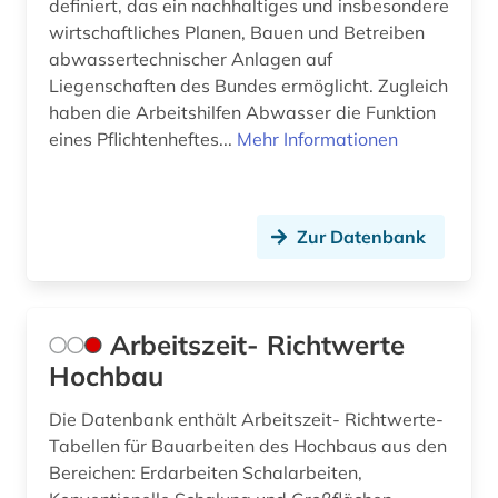
definiert, das ein nachhaltiges und insbesondere
dokumentenserver (1)
wirtschaftliches Planen, Bauen und Betreiben
abwassertechnischer Anlagen auf
dom (1)
Liegenschaften des Bundes ermöglicht. Zugleich
druckgrafik (1)
haben die Arbeitshilfen Abwasser die Funktion
eines Pflichtenheftes...
Mehr Informationen
druckgraphik (1)
dänemark (4)
Zur Datenbank
e-learning (4)
e-tutorial (1)
edward s. morse (1)
Arbeitszeit- Richtwerte
Hochbau
edward sylvester morse (1)
Die Datenbank enthält Arbeitszeit- Richtwerte-
einbruchsicherung (2)
Tabellen für Bauarbeiten des Hochbaus aus den
Bereichen: Erdarbeiten Schalarbeiten,
eisenbahn (1)