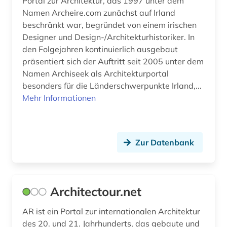
Portal zur Architektur, das 1997 unter dem
Namen Archeire.com zunächst auf Irland
fernsehen (1)
beschränkt war, begründet von einem irischen
fertigungstechnik (2)
Designer und Design-/Architekturhistoriker. In
den Folgejahren kontinuierlich ausgebaut
feuerwehrwesen (1)
präsentiert sich der Auftritt seit 2005 unter dem
Namen Archiseek als Architekturportal
fid asien (1)
besonders für die Länderschwerpunkte Irland,...
Mehr Informationen
fid kunst, photografie, design (1)
film (3)
filme (1)
Zur Datenbank
filmgeschichte (1)
finnmark (1)
Architectour.net
fluidik (1)
AR ist ein Portal zur internationalen Architektur
folklore (1)
des 20. und 21. Jahrhunderts, das gebaute und