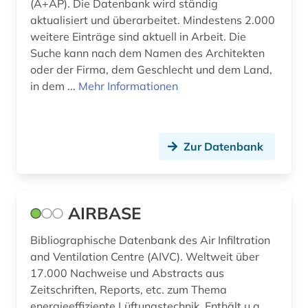
bodenschutz (3)
(A+AP). Die Datenbank wird ständig
aktualisiert und überarbeitet. Mindestens 2.000
bodenverschmutzung (1)
weitere Einträge sind aktuell in Arbeit. Die
Suche kann nach dem Namen des Architekten
brandenburg (2)
oder der Firma, dem Geschlecht und dem Land,
in dem ...
Mehr Informationen
brandschutz (6)
braunschweig (2)
brief (1)
Zur Datenbank
briefsammlung (1)
brücke (1)
AIRBASE
brückenbau (1)
Bibliographische Datenbank des Air Infiltration
buchbestand (1)
and Ventilation Centre (AIVC). Weltweit über
17.000 Nachweise und Abstracts aus
building information modeling (1)
Zeitschriften, Reports, etc. zum Thema
energieeffiziente Lüftungstechnik. Enthält u.a.