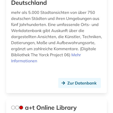
baukostenermittlung (1)
Deutschland
baukunst (1)
mehr als 5.000 Stadtansichten von über 750
deutschen Städten und ihren Umgebungen aus
bauleistung (2)
fünf Jahrhunderten. Eine umfassende Orts- und
Werkdatenbank gibt Auskunft über die
baumangel (1)
dargestellten Ansichten, die Künstler, Techniken,
baumaschine (2)
Datierungen, Maße und Aufbewahrungsorte,
ergänzt um zahlreiche Kommentare. (Digitale
baumaschinen (1)
Bibliothek The Yorck Project 06)
Mehr
Informationen
baumaßnahme (1)
bauordnung (3)
Zur Datenbank
bauordnungsrecht (1)
bauphysik (2)
bauplanung (1)
a+t Online Library