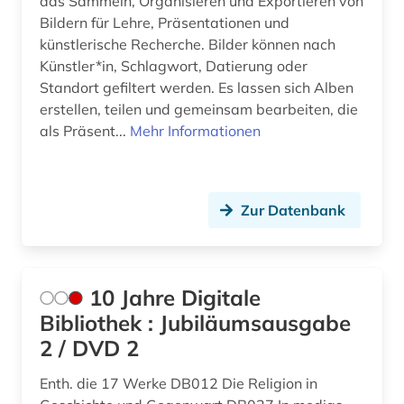
das Sammeln, Organisieren und Exportieren von
barock (1)
Nordrhein-Westfalen (1)
Bildern für Lehre, Präsentationen und
bau- und raumordnungsgesetz 1998 (1)
Norwegen (2)
künstlerische Recherche. Bilder können nach
Künstler*in, Schlagwort, Datierung oder
bau-berufsgenossenschaft (1)
Oesterreich (18)
Standort gefiltert werden. Es lassen sich Alben
erstellen, teilen und gemeinsam bearbeiten, die
bauabrechnung (1)
Polen (2)
als Präsent...
Mehr Informationen
bauakademie (1)
Rheinland-Pfalz (1)
bauausführung (1)
Russland, Sowjetunion (1)
Zur Datenbank
baubetrieb (2)
Sachsen (1)
baudenkmal (4)
Schweden (3)
10 Jahre Digitale
bauen (1)
Schweiz (10)
Bibliothek : Jubiläumsausgabe
bauen im bestand (1)
Slowakei (1)
2 / DVD 2
bauerhaltung (1)
Suedamerika (1)
Enth. die 17 Werke DB012 Die Religion in