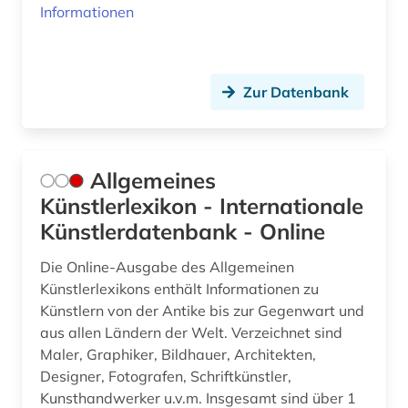
dehio, georg | kunsthistoriker; hochschullehrer;
Informationen
historiker; maler; zeichner (1)
dehio-handbuch (1)
Zur Datenbank
dekorative kunst (1)
denkmal (4)
Allgemeines
denkmalamt (1)
Künstlerlexikon - Internationale
denkmalpflege (10)
Künstlerdatenbank - Online
denkmalschutz (3)
Die Online-Ausgabe des Allgemeinen
design (20)
Künstlerlexikons enthält Informationen zu
Künstlern von der Antike bis zur Gegenwart und
designer (1)
aus allen Ländern der Welt. Verzeichnet sind
Maler, Graphiker, Bildhauer, Architekten,
designerin (1)
Designer, Fotografen, Schriftkünstler,
Kunsthandwerker u.v.m. Insgesamt sind über 1
designregister (1)