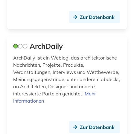
energetische sanierung (1)
Zur Datenbank
energie (2)
energieausweis (1)
energiebewusstes bauen (6)
ArchDaily
energieeffizienz (2)
ArchDaily ist ein Weblog, das architektonische
Nachrichten, Projekte, Produkte,
energieeinsparung (3)
Veranstaltungen, Interviews und Wettbewerbe,
Meinungsgegenstände, unter anderem abdeckt,
energieeinsparverordnung (1)
an Architekten, Designer und andere
energietechnik (4)
interessierte Parteien gerichtet.
Mehr
Informationen
engineering (1)
england (2)
Zur Datenbank
englisch (6)