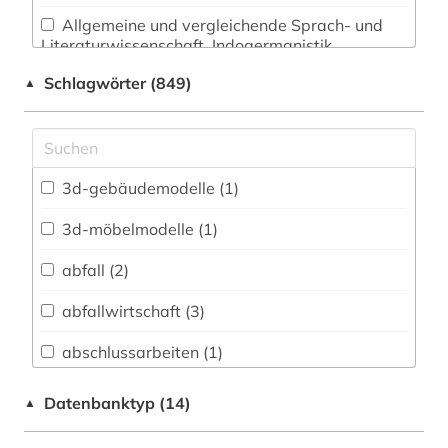
Allgemeine und vergleichende Sprach- und
Literaturwissenschaft. Indogermanistik.
Außereuropäische Sprachen und Literaturen (28)
Schlagwörter (849)
▲
Anglistik. Amerikanistik (21)
Archäologie (43)
Architektur, Bauingenieur- und
3d-gebäudemodelle (1)
Vermessungswesen (499)
3d-möbelmodelle (1)
Biologie, Biotechnologie (62)
abfall (2)
Buch- und Bibliothekswesen,
Informationswissenschaft (19)
abfallwirtschaft (3)
Chemie und Pharmazie (52)
abschlussarbeiten (1)
Elektrotechnik, Elektronik, Nachrichtentechnik
abwasser (4)
Datenbanktyp (14)
▲
(85)
abwassertechnik (2)
Energietechnik (62)