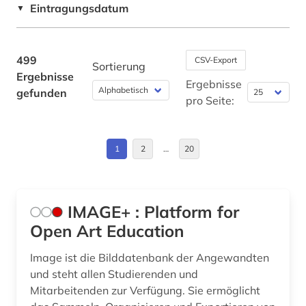
Estland (1)
Eintragungsdatum
▼
ausbau (1)
Europa (10)
auslandsbau (1)
Frankreich (2)
499
CSV-Export
Sortierung
Ergebnisse
ausschreibung (3)
Großbritannien (3)
Ergebnisse
gefunden
pro Seite:
ausschreibungen (1)
Irland (2)
ausstellung (1)
Italien (5)
1
2
…
20
authentizität (1)
Lettland (1)
automatisierungstechnik (2)
Litauen (1)
IMAGE+ : Platform for
außenanlage (1)
Mittelamerika (1)
Open Art Education
avantgarde (1)
Niederlande (2)
Image ist die Bilddatenbank der Angewandten
und steht allen Studierenden und
baden-württemberg (1)
Niedersachsen (1)
Mitarbeitenden zur Verfügung. Sie ermöglicht