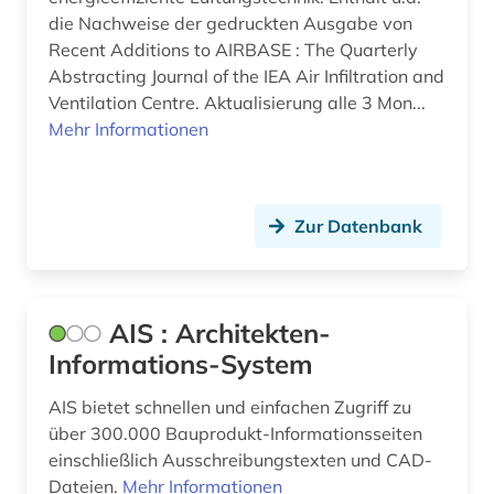
bundeswasserstraße (1)
die Nachweise der gedruckten Ausgabe von
Recent Additions to AIRBASE : The Quarterly
bunker (2)
Abstracting Journal of the IEA Air Infiltration and
burg (1)
Ventilation Centre. Aktualisierung alle 3 Mon...
Mehr Informationen
business (1)
bühnenbild (1)
Zur Datenbank
cad (3)
carbonbeton (1)
cd-rom (2)
AIS : Architekten-
Informations-System
chemie (44)
AIS bietet schnellen und einfachen Zugriff zu
china (1)
über 300.000 Bauprodukt-Informationsseiten
christentum (1)
einschließlich Ausschreibungstexten und CAD-
Dateien.
Mehr Informationen