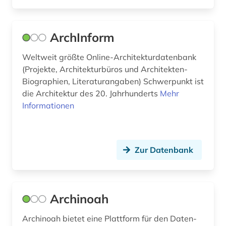
english (1)
entwurf (1)
ArchInform
enzyklopädie (1)
Weltweit größte Online-Architekturdatenbank
(Projekte, Architekturbüros und Architekten-
enzym (1)
Biographien, Literaturangaben) Schwerpunkt ist
die Architektur des 20. Jahrhunderts
Mehr
erdbeben (1)
Informationen
ereignis (1)
erich (1)
Zur Datenbank
essay (2)
estland (1)
Archinoah
eth zürich (1)
Archinoah bietet eine Plattform für den Daten-
europa (3)