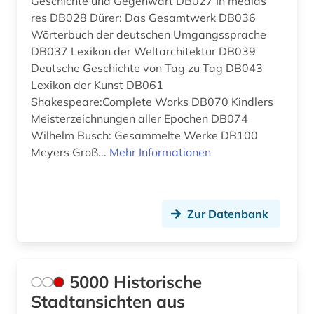
Geschichte und Gegenwart DB027 In medias
bauforschung (3)
Suedasien (1)
res DB028 Dürer: Das Gesamtwerk DB036
baugerät (1)
Tschechische Republik (2)
Wörterbuch der deutschen Umgangssprache
DB037 Lexikon der Weltarchitektur DB039
baugeräte (1)
Tuerkei (1)
Deutsche Geschichte von Tag zu Tag DB043
Lexikon der Kunst DB061
baugeschichte (1)
USA (7)
Shakespeare:Complete Works DB070 Kindlers
bauhandwerk (1)
Meisterzeichnungen aller Epochen DB074
Ungarn (1)
Wilhelm Busch: Gesammelte Werke DB100
bauhaus (1)
Meyers Groß...
Mehr Informationen
bauingenieurwesen (11)
baukonstruktion (2)
Zur Datenbank
baukosten (4)
baukosten ausschreibung leistung
bauvergabe freisportanlage außenanlage
5000 Historische
grünanlage sportstätte (1)
Stadtansichten aus