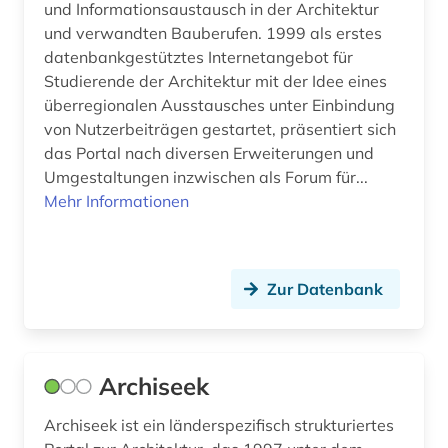
und Informationsaustausch in der Architektur
europäische technische bewertung (eta) (1)
und verwandten Bauberufen. 1999 als erstes
datenbankgestütztes Internetangebot für
europäische technische zulassung (eta) (1)
Studierende der Architektur mit der Idee eines
überregionalen Ausstausches unter Einbindung
explosionen (1)
von Nutzerbeiträgen gestartet, präsentiert sich
fachportal (1)
das Portal nach diversen Erweiterungen und
Umgestaltungen inzwischen als Forum für...
fachregelwerk (1)
Mehr Informationen
fachzeitschrift (1)
facility management (1)
Zur Datenbank
facility-management (2)
fahrzeugtechnik (1)
Archiseek
fallstudie (1)
Archiseek ist ein länderspezifisch strukturiertes
fassadenbegrünung (1)