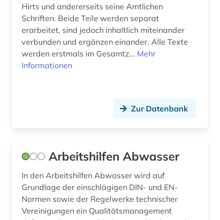
digitalisierung (1)
Hirts und andererseits seine Amtlichen
Schriften. Beide Teile werden separat
din 1045 (1)
erarbeitet, sind jedoch inhaltlich miteinander
verbunden und ergänzen einander. Alle Texte
din-en-iso-norm (1)
werden erstmals im Gesamtz...
Mehr
Informationen
din-iso-norm (1)
din-norm (3)
din-vde-norm (1)
Zur Datenbank
diplomarbeit (1)
discovery service (1)
Arbeitshilfen Abwasser
discovery system (1)
In den Arbeitshilfen Abwasser wird auf
Grundlage der einschlägigen DIN- und EN-
dissertation (2)
Normen sowie der Regelwerke technischer
dokument (1)
Vereinigungen ein Qualitätsmanagement