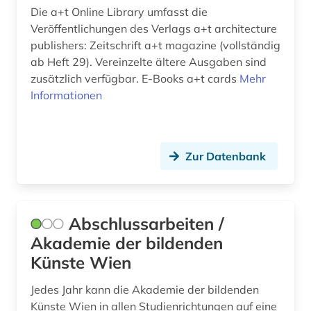
baupolizei (1)
Die a+t Online Library umfasst die
Veröffentlichungen des Verlags a+t architecture
baupreis (2)
publishers: Zeitschrift a+t magazine (vollständig
ab Heft 29). Vereinzelte ältere Ausgaben sind
bauprodukt (5)
zusätzlich verfügbar. E-Books a+t cards
Mehr
baurecht (14)
Informationen
bauregeln (1)
bausanierung (2)
Zur Datenbank
bauschaden (3)
baustoff (12)
Abschlussarbeiten /
baustoffe (1)
Akademie der bildenden
Künste Wien
baustoffkunde (1)
Jedes Jahr kann die Akademie der bildenden
bautechnik (21)
Künste Wien in allen Studienrichtungen auf eine