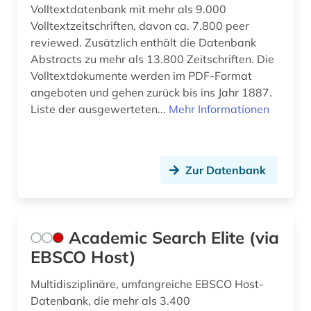
Volltextdatenbank mit mehr als 9.000
bauzeichnung (1)
Volltextzeitschriften, davon ca. 7.800 peer
bauökologie (3)
reviewed. Zusätzlich enthält die Datenbank
Abstracts zu mehr als 13.800 Zeitschriften. Die
bayern (3)
Volltextdokumente werden im PDF-Format
angeboten und gehen zurück bis ins Jahr 1887.
bda-preis (1)
Liste der ausgewerteten...
Mehr Informationen
befestigung (1)
belastungsversuche (1)
Zur Datenbank
benediktinerkloster sankt salvator und
bonifatius (1)
berechnung (1)
Academic Search Elite (via
bergbau (2)
EBSCO Host)
berlin (5)
Multidisziplinäre, umfangreiche EBSCO Host-
Datenbank, die mehr als 3.400
beschreibung (1)