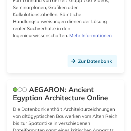
Form anhand von derzeit knapp 700 Videos,
Seminarplänen, Grafiken oder
bibliothek (2)
Kalkulationstabellen. Sämtliche
Handlungsanweisungen dienen der Lösung
bibliotheksbau (1)
realer Sachverhalte in den
bibliotheksbestand (1)
Ingenieurwissenschaften.
Mehr Informationen
bibliothekskatalog plus (1)
bild (1)
Zur Datenbank
bildarchiv (4)
bildbearbeitung (2)
AEGARON: Ancient
bilddatenbank (9)
Egyptian Architecture Online
bildliche darstellung (1)
Die Datenbank enthält Architekturzeichnungen
von altägyptischen Bauwerken vom Alten Reich
bildnis (1)
bis zur Spätantike in verschiedenen
Dateiformaten samt eines kritischen Apparats.
bildträger (1)