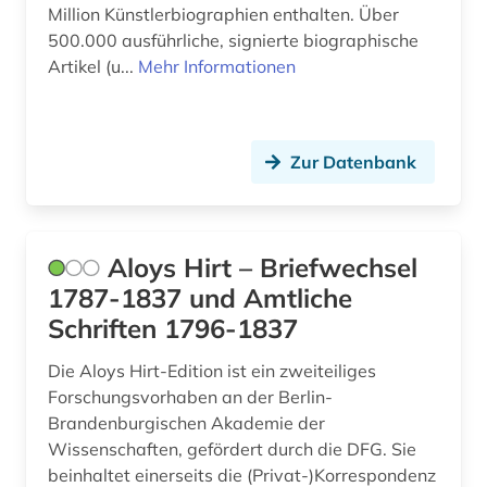
Million Künstlerbiographien enthalten. Über
deutsch (6)
500.000 ausführliche, signierte biographische
Artikel (u...
Mehr Informationen
deutsche bahn ag (1)
deutschland (22)
Zur Datenbank
deutschland (ddr) (1)
die lebensbeschreibungen der beruehmtesten
italienischen architekten (1)
Aloys Hirt – Briefwechsel
diebstahlsicherung (1)
1787-1837 und Amtliche
digital humanities (1)
Schriften 1796-1837
digitale karte (1)
Die Aloys Hirt-Edition ist ein zweiteiliges
Forschungsvorhaben an der Berlin-
digitalisat (1)
Brandenburgischen Akademie der
Wissenschaften, gefördert durch die DFG. Sie
digitalisierte literatur (1)
beinhaltet einerseits die (Privat-)Korrespondenz