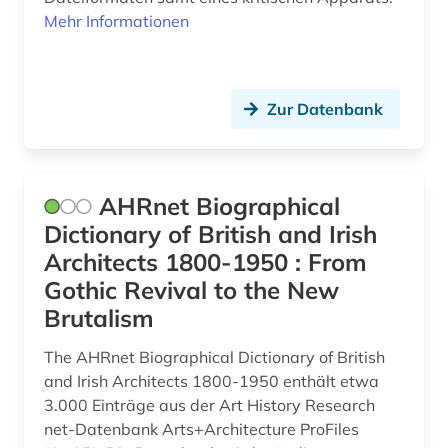
Mehr Informationen
bildung (2)
biodiversität in städten (1)
Zur Datenbank
bioenergie (1)
biografie (1)
AHRnet Biographical
biographie (7)
Dictionary of British and Irish
biologie (2)
Architects 1800-1950 : From
Gothic Revival to the New
biowissenschaften (1)
Brutalism
boden (2)
The AHRnet Biographical Dictionary of British
bodendenkmal (2)
and Irish Architects 1800-1950 enthält etwa
3.000 Einträge aus der Art History Research
bodenkunde (2)
net-Datenbank Arts+Architecture ProFiles