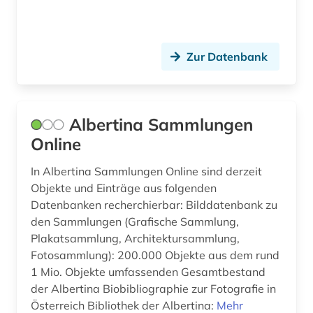
christliche kunst (2)
computersicherheit (1)
Zur Datenbank
corbusier (1)
coworking (1)
dachbegrünung (1)
Albertina Sammlungen
Online
dachdecker (1)
In Albertina Sammlungen Online sind derzeit
dachdeckerhandwerk (1)
Objekte und Einträge aus folgenden
Datenbanken recherchierbar: Bilddatenbank zu
daten (1)
den Sammlungen (Grafische Sammlung,
datensammlung (3)
Plakatsammlung, Architektursammlung,
Fotosammlung): 200.000 Objekte aus dem rund
ddr (1)
1 Mio. Objekte umfassenden Gesamtbestand
der Albertina Biobibliographie zur Fotografie in
debatte (1)
Österreich Bibliothek der Albertina:
Mehr