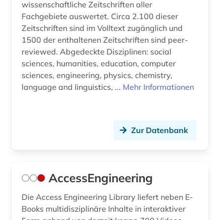
wissenschaftliche Zeitschriften aller
Fachgebiete auswertet. Circa 2.100 dieser
beton (3)
Zeitschriften sind im Volltext zugänglich und
betonbau (1)
1500 der enthaltenen Zeitschriften sind peer-
reviewed. Abgedeckte Disziplinen: social
betriebsführung (1)
sciences, humanities, education, computer
sciences, engineering, physics, chemistry,
betriebsorganisation (1)
language and linguistics, ...
Mehr Informationen
betriebssicherheit (1)
betriebswirtschaft (2)
Zur Datenbank
betriebswirtschaftslehre (1)
bewehrung (1)
AccessEngineering
bgvr (1)
Die Access Engineering Library liefert neben E-
bibliografie (17)
Books multidisziplinäre Inhalte in interaktiver
bibliographie (9)