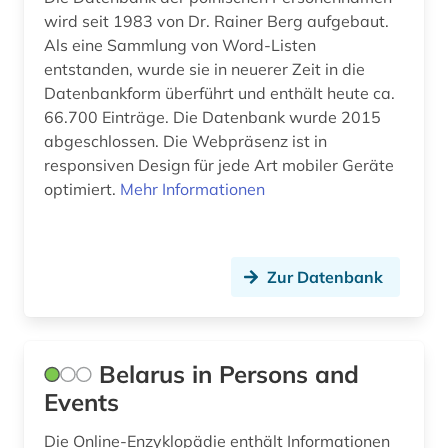
wird seit 1983 von Dr. Rainer Berg aufgebaut.
medizin (1)
Als eine Sammlung von Word-Listen
entstanden, wurde sie in neuerer Zeit in die
minderheitensprache (1)
Datenbankform überführt und enthält heute ca.
66.700 Einträge. Die Datenbank wurde 2015
miroslav (1)
abgeschlossen. Die Webpräsenz ist in
mittelalter (2)
responsiven Design für jede Art mobiler Geräte
optimiert.
Mehr Informationen
mittellatein (1)
mla international bibliography (1)
Zur Datenbank
mla international bibliography of books and
articles on the modern languages and literatures
(1)
montenegro (3)
Belarus in Persons and
Events
morphologie (1)
Die Online-Enzyklopädie enthält Informationen
moskau (3)