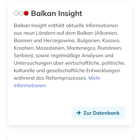
leontev (1)
Balkan Insight
lermontov (1)
Balkan Insight enthält aktuelle Informationen
aus neun Ländern auf dem Balkan (Albanien,
lettland (1)
Bosnien und Herzegowina, Bulgarien, Kosovo,
Kroatien, Mazedonien, Montenegro, Rumänien,
lexikologie (1)
Serbien), sowie regelmäßige Analysen und
lexikon (3)
Untersuchungen über wirtschaftliche, politische,
kulturelle und gesellschaftliche Entwicklungen
liguistik (1)
während des Reformprozesses.
Mehr
Informationen
linguistik (14)
litauen (1)
literarische zeitschrift (3)
Zur Datenbank
literarischer verlag (1)
literatur (34)