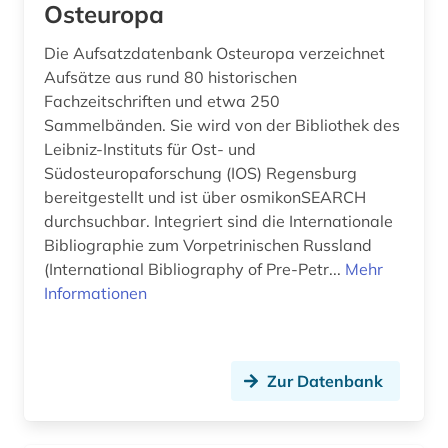
Osteuropa
karte (1)
Die Aufsatzdatenbank Osteuropa verzeichnet
kasachstan (1)
Aufsätze aus rund 80 historischen
Fachzeitschriften und etwa 250
katalog (8)
Sammelbänden. Sie wird von der Bibliothek des
kaukasus (1)
Leibniz-Instituts für Ost- und
Südosteuropaforschung (IOS) Regensburg
kinderliteratur (1)
bereitgestellt und ist über osmikonSEARCH
durchsuchbar. Integriert sind die Internationale
kino (3)
Bibliographie zum Vorpetrinischen Russland
kirchenslawisch (2)
(International Bibliography of Pre-Petr...
Mehr
Informationen
kirchenslawisch bibel (1)
klassische philologie (1)
Zur Datenbank
kognitive linguistik (1)
komintern (1)