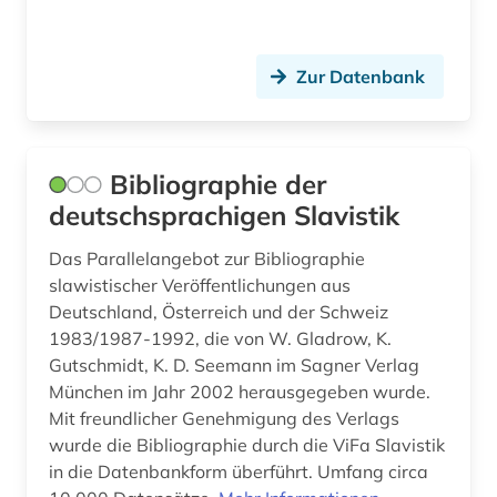
pu?kin, aleksandr sergeevi&#269 (1)
puschkin (1)
Zur Datenbank
puskin (1)
pädagogik (2)
Bibliographie der
quelle (6)
deutschsprachigen Slavistik
quellenkunde (1)
Das Parallelangebot zur Bibliographie
radiscev (1)
slawistischer Veröffentlichungen aus
Deutschland, Österreich und der Schweiz
recht (1)
1983/1987-1992, die von W. Gladrow, K.
Gutschmidt, K. D. Seemann im Sagner Verlag
rechtschreibung (1)
München im Jahr 2002 herausgegeben wurde.
Mit freundlicher Genehmigung des Verlags
rechtswissenschaft (1)
wurde die Bibliographie durch die ViFa Slavistik
religion (3)
in die Datenbankform überführt. Umfang circa