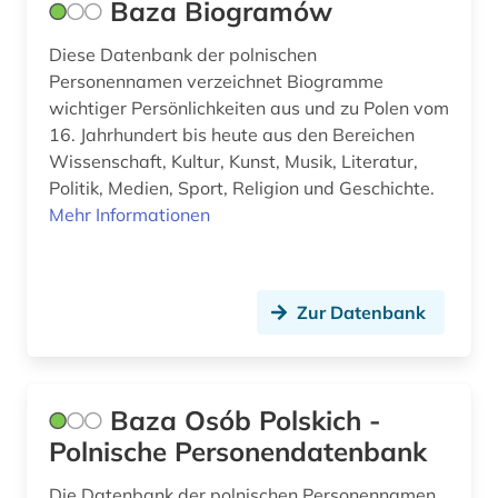
Baza Biogramów
literaturnaja gazeta (2)
Diese Datenbank der polnischen
Personennamen verzeichnet Biogramme
literaturwissenschaft (18)
wichtiger Persönlichkeiten aus und zu Polen vom
lusitanistik (5)
16. Jahrhundert bis heute aus den Bereichen
Wissenschaft, Kultur, Kunst, Musik, Literatur,
lyrik (2)
Politik, Medien, Sport, Religion und Geschichte.
Mehr Informationen
länderkunde (1)
mailand (1)
makedonisch (1)
Zur Datenbank
mandarin (1)
manuskript (1)
Baza Osób Polskich -
Polnische Personendatenbank
marketing (1)
mazedonien (1)
Die Datenbank der polnischen Personennamen