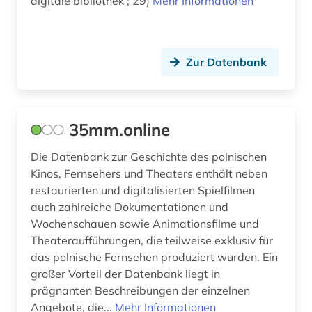
digitale bibliothek ; 29)
und filmwissenschaft (1)
Mehr Informationen
fid nahost-, nordafrika- und islamstudien (1)
fid ost-, ostmittel- und südosteuropa (8)
Zur Datenbank
fid slawistik (9)
film (10)
35mm.online
filmmusik (1)
Die Datenbank zur Geschichte des polnischen
filmwissenschaft (2)
Kinos, Fernsehers und Theaters enthält neben
restaurierten und digitalisierten Spielfilmen
filmzeitschrift (1)
auch zahlreiche Dokumentationen und
Wochenschauen sowie Animationsfilme und
finnisch (1)
Theateraufführungen, die teilweise exklusiv für
das polnische Fernsehen produziert wurden. Ein
fotografie (3)
großer Vorteil der Datenbank liegt in
französisch (4)
prägnanten Beschreibungen der einzelnen
Angebote, die...
Mehr Informationen