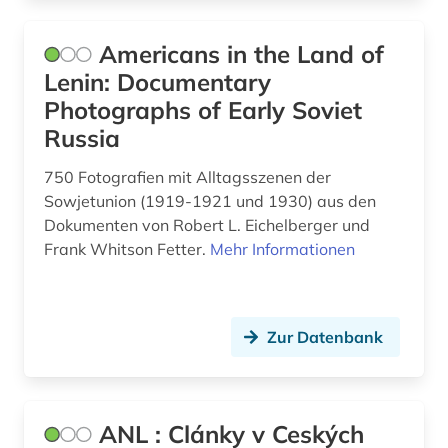
gus (2)
Americans in the Land of
handbuch (1)
Lenin: Documentary
handschrift (2)
Photographs of Early Soviet
Russia
heiliger (1)
750 Fotografien mit Alltagsszenen der
hispanistik (6)
Sowjetunion (1919-1921 und 1930) aus den
hochschulschrift (2)
Dokumenten von Robert L. Eichelberger und
Frank Whitson Fetter.
Mehr Informationen
hochschulschriften (1)
iberoromanistik (6)
Zur Datenbank
ideengeschichte (1)
indogermanische sprachen (2)
indogermanistik (1)
ANL : Clánky v Ceských