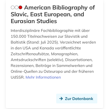
geschichte 1898 (1)
American Bibliography of
geschichte 1918 - 1989 (1)
Slavic, East European, and
Eurasian Studies
geschichte 1945 (1)
Interdisziplinäre Fachbibliographie mit über
geschichte 1945- (1)
150.000 Titelnachweisen zur Slavistik und
Baltistik (Stand: Juli 2025). Verzeichnet werden
geschichte 2000- (1)
in den USA und Kanada veröffentlichte
gesellschaft (1)
Zeitschriftenaufsätze, Monographien,
Amtsdruckschriften (selektiv), Dissertationen,
gogol (1)
Rezensionen, Beiträge in Sammelwerken und
Online-Quellen zu Osteuropa und der früheren
goncarov (1)
UdSSR.
Mehr Informationen
grammatik (3)
griechisch (2)
Zur Datenbank
gumilev (1)