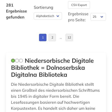
bulgarisch (2)
Großbritannien (2)
281
CSV-Export
Sortierung
Ergebnisse
bulgaristik (2)
Italien (1)
Ergebnisse
gefunden
pro Seite:
bunin (1)
Jugoslawien (15)
böhmen (1)
Kroatien (24)
1
2
…
12
calderón (1)
Lettland (10)
chemie (3)
Litauen (12)
Niedersorbische Digitale
chinesisch (2)
Makedonien (12)
Bibliothek = Dolnoserbska
Digitalna Biblioteka
christentum (1)
Moldawien (9)
Die Niedersorbische Digitale Bibliothek stellt
design (1)
Montenegro (13)
einen Großteil des niedersorbischen Schrifttums
deutsch (19)
Oesterreich (1)
bis 1945 in digitaler Form bereit. Die
Lesefassungen basieren auf hochwertigen
deutsche sprache (1)
Osmanisches Reich (1)
Korpustexten. Es handelt sich daher um keine