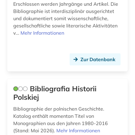
Erschlossen werden Jahrgänge und Artikel. Die
Bibliographie ist interdisziplinär ausgerichtet
opposition (1)
und dokumentiert somit wissenschaftliche,
oral history (1)
gesellschaftliche sowie literarische Aktivitäten
v...
Mehr Informationen
osmanisches reich (1)
osteuropa (17)
Zur Datenbank
osteuropa-studien (1)
ostmitteleuropa (8)
ostrovskij (2)
Bibliografia Historii
Polskiej
palästinensisch-aramäisch (1)
Bibliographie der polnischen Geschichte.
perestroika (1)
Katalog enthält momentan Titel von
Monographien aus den Jahren 1980-2016
personenname (2)
(Stand: Mai 2026).
Mehr Informationen