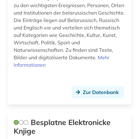
zu den wichtigsten Ereignissen, Personen, Orten
multimedia (1)
und Institutionen der belarussischen Geschichte.
Die Einträge liegen auf Belarussisch, Russisch
musik (3)
und Englisch vor und verteilen sich thematisch
auf Kategorien wie Geschichte, Kultur, Kunst,
musikwissenschaft (1)
Wirtschaft, Politik, Sport und
muße (1)
Naturwissenschaften. Zu finden sind Texte,
Bilder und digitalisierte Dokumente.
Mehr
münchen (1)
Informationen
nachschlagewerk (1)
nacionalna i univerzitetska biblioteka
Zur Datenbank
&amp;quot;sv. kliment ohridski&amp;quot; -
skopje (1)
namenkunde (1)
Besplatne Elektronicke
nationalbibliografie (6)
Knjige
nationalstaat (1)