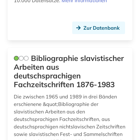
10.000 Datensätze.
Mehr Informationen
remizov (1)
rgada (1)
Zur Datenbank
rgali (1)
rgvia (1)
rhetorik (1)
Bibliographie slavistischer
Arbeiten aus
romanistik (1)
deutschsprachigen
romantik (1)
Fachzeitschriften 1876-1983
rumänien (1)
Die zwischen 1965 und 1989 in drei Bänden
erschienene &quot;Bibliographie der
russisch (20)
slavistischen Arbeiten aus den
russische literatur (1)
deutschsprachigen Fachzeitschriften, aus
deutschsprachigen nichtslavischen Zeitschriften
russisches staatsarchiv für literatur und kunst
sowie slavistischen Fest- und Sammelschriften
(1)