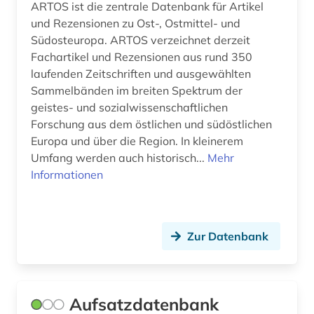
ARTOS ist die zentrale Datenbank für Artikel
japanisch (2)
und Rezensionen zu Ost-, Ostmittel- und
Südosteuropa. ARTOS verzeichnet derzeit
jiddisch (3)
Fachartikel und Rezensionen aus rund 350
juden (1)
laufenden Zeitschriften und ausgewählten
Sammelbänden im breiten Spektrum der
judäo-georgisch (1)
geistes- und sozialwissenschaftlichen
Forschung aus dem östlichen und südöstlichen
jugendliteratur (1)
Europa und über die Region. In kleinerem
jugoslawien (3)
Umfang werden auch historisch...
Mehr
Informationen
jüdisch-arabisch (1)
jüdisch-persisch (1)
Zur Datenbank
kaiserreich (1)
kapnist (1)
Aufsatzdatenbank
karamzin (1)