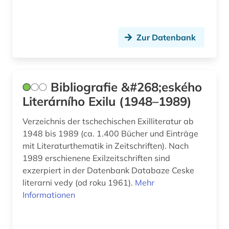
pesemskij (1)
petar ii petrovic njegos (1)
Zur Datenbank
pflanzen (1)
pharmazie (1)
Bibliografie &#268;eského
philologie (3)
Literárního Exilu (1948–1989)
philosophie (3)
Verzeichnis der tschechischen Exilliteratur ab
phonetik (2)
1948 bis 1989 (ca. 1.400 Bücher und Einträge
mit Literaturthematik in Zeitschriften). Nach
phonologie (1)
1989 erschienene Exilzeitschriften sind
pisarev (1)
exzerpiert in der Datenbank Databaze Ceske
literarni vedy (od roku 1961).
Mehr
platonov (1)
Informationen
polen (14)