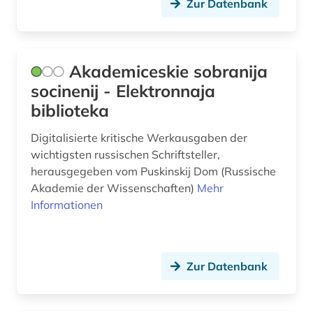
Zur Datenbank
geisteswissenschaft (1)
geisteswissenschaften (17)
genealogie (1)
Akademiceskie sobranija
socinenij - Elektronnaja
gercen (1)
biblioteka
germanistik (2)
Digitalisierte kritische Werkausgaben der
geschichte (30)
wichtigsten russischen Schriftsteller,
herausgegeben vom Puskinskij Dom (Russische
geschichte (anfänge bis 1917) (1)
Akademie der Wissenschaften)
Mehr
Informationen
geschichte 1000-1800 (1)
geschichte 1000-1917 (1)
geschichte 1790-1920 (1)
Zur Datenbank
geschichte 1801-1878 (1)