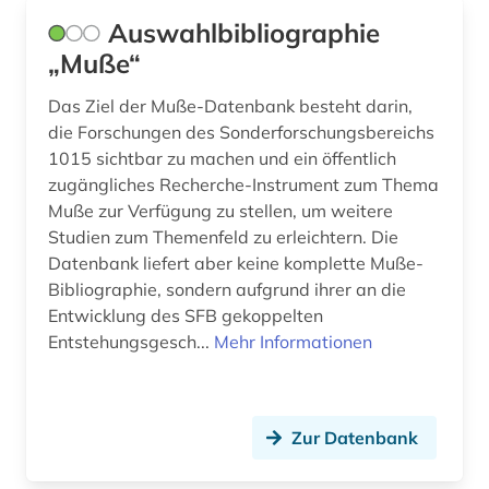
Auswahlbibliographie
kommunikationswissenschaft (1)
„Muße“
korolenko (1)
Das Ziel der Muße-Datenbank besteht darin,
korpus (3)
die Forschungen des Sonderforschungsbereichs
1015 sichtbar zu machen und ein öffentlich
korpus (1)
zugängliches Recherche-Instrument zum Thema
korpus &amp;lt;linguistik&amp;gt; (1)
Muße zur Verfügung zu stellen, um weitere
Studien zum Themenfeld zu erleichtern. Die
kosovo (1)
Datenbank liefert aber keine komplette Muße-
Bibliographie, sondern aufgrund ihrer an die
krleza (3)
Entwicklung des SFB gekoppelten
kroatien (14)
Entstehungsgesch...
Mehr Informationen
kroatisch (1)
krylov (1)
Zur Datenbank
kuenste (1)