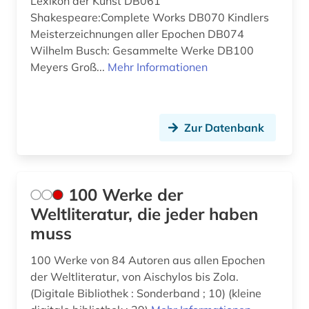
Lexikon der Kunst DB061
erster weltkrieg (1)
Shakespeare:Complete Works DB070 Kindlers
Meisterzeichnungen aller Epochen DB074
eslav i. (1)
Wilhelm Busch: Gesammelte Werke DB100
Meyers Groß...
Mehr Informationen
estland (1)
etymologie (2)
eurasien (1)
Zur Datenbank
europa (1)
ev, fedor i. (1)
100 Werke der
Weltliteratur, die jeder haben
fedor michajlovic (1)
muss
festschrift (1)
100 Werke von 84 Autoren aus allen Epochen
fet (1)
der Weltliteratur, von Aischylos bis Zola.
(Digitale Bibliothek : Sonderband ; 10) (kleine
fid adlr.link für die medien-, kommunikations-