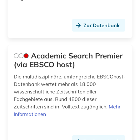
frau (1)
frauenforschung (1)
Zur Datenbank
freimaurerei (1)
fremdsprache (3)
fremdwort (1)
Academic Search Premier
(via EBSCO host)
futurismus (1)
Die multidisziplinäre, umfangreiche EBSCOhost-
fußball (1)
Datenbank wertet mehr als 18.000
führer (1)
wissenschaftliche Zeitschriften aller
Fachgebiete aus. Rund 4800 dieser
galloromanistik (5)
Zeitschriften sind im Volltext zugänglich.
Mehr
Informationen
gedenktag (1)
geistesleben (2)