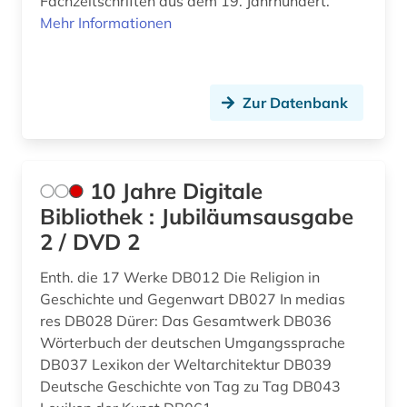
Fachzeitschriften aus dem 19. Jahrhundert.
drama (2)
Spanien (1)
Mehr Informationen
druckwerk (1)
Suedosteuropa (27)
dänisch (2)
Tschechische Republik (24)
Zur Datenbank
e-learning (1)
Tuerkei (2)
edition (1)
Ukraine (25)
10 Jahre Digitale
einsprachiges wörterbuch (1)
Ungarn (8)
Bibliothek : Jubiläumsausgabe
2 / DVD 2
elektronische bibliothek (5)
Zypern (1)
Enth. die 17 Werke DB012 Die Religion in
elektronische zeitschrift (7)
Geschichte und Gegenwart DB027 In medias
elektronisches buch (13)
res DB028 Dürer: Das Gesamtwerk DB036
Wörterbuch der deutschen Umgangssprache
englisch (6)
DB037 Lexikon der Weltarchitektur DB039
Deutsche Geschichte von Tag zu Tag DB043
enzyklopädie (13)