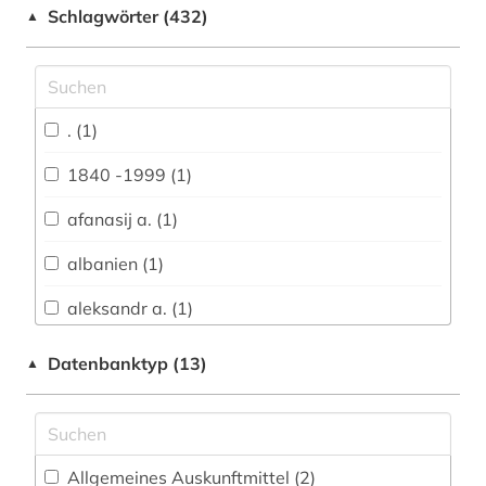
Schlagwörter (432)
▲
Anglistik. Amerikanistik (64)
Archäologie (15)
Architektur, Bauingenieur- und
. (1)
Vermessungswesen (12)
1840 -1999 (1)
Biologie, Biotechnologie (8)
afanasij a. (1)
Buch- und Bibliothekswesen,
Informationswissenschaft (21)
albanien (1)
Chemie und Pharmazie (6)
aleksandr a. (1)
Elektrotechnik, Elektronik, Nachrichtentechnik
aleksandr n. (1)
Datenbanktyp (13)
▲
(6)
alexandr s. (1)
Energietechnik (6)
alte geschichte (1)
Ethnologie (21)
Allgemeines Auskunftmittel (2
)