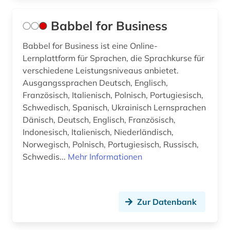
kultur (12)
Babbel for Business
kulturerbe (3)
Babbel for Business ist eine Online-
kulturgeschichte (4)
Lernplattform für Sprachen, die Sprachkurse für
verschiedene Leistungsniveaus anbietet.
kulturwissenschaften (2)
Ausgangssprachen Deutsch, Englisch,
Französisch, Italienisch, Polnisch, Portugiesisch,
kunst (7)
Schwedisch, Spanisch, Ukrainisch Lernsprachen
Dänisch, Deutsch, Englisch, Französisch,
kunstgeschichte (1)
Indonesisch, Italienisch, Niederländisch,
künstlerdatenbank (1)
Norwegisch, Polnisch, Portugiesisch, Russisch,
Schwedis...
Mehr Informationen
künstlerinnen (1)
landeskunde (1)
Zur Datenbank
latein (3)
lehnwort (3)