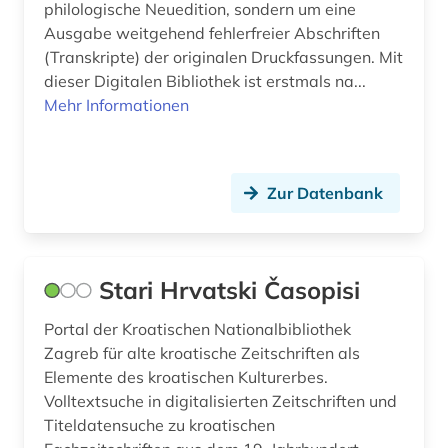
philologische Neuedition, sondern um eine
deutschland (1)
Osteuropa (38)
Ausgabe weitgehend fehlerfreier Abschriften
didaktik (1)
(Transkripte) der originalen Druckfassungen. Mit
Ostmitteleuropa (18)
dieser Digitalen Bibliothek ist erstmals na...
digital humanities (1)
Polen (30)
Mehr Informationen
digitale edition (1)
Roemisches Reich (1)
digitalisierung (7)
Rumänien (10)
Zur Datenbank
discovery service (1)
Russland, Sowjetunion (71)
dissens (1)
Sachsen (5)
Stari Hrvatski Časopisi
dissertation (2)
Schweden (1)
Portal der Kroatischen Nationalbibliothek
dobroljubov (1)
Serbien (19)
Zagreb für alte kroatische Zeitschriften als
Elemente des kroatischen Kulturerbes.
dostoevskij (1)
Slowakei (16)
Volltextsuche in digitalisierten Zeitschriften und
Titeldatensuche zu kroatischen
dostojevskij (1)
Slowenien (15)