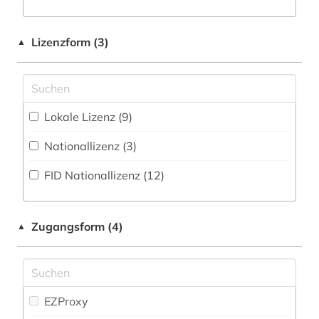
autobiografische literatur (1)
Maschinenbau (1)
Zeitung (8
)
autor (1)
Mathematik (9)
Zeitungs-, Zeitschriftenbibliographie (5
)
Lizenzform (3)
▲
avantgarde (2)
Medien- und Kommunikationswissenschaften,
Kommunikationsdesign (37)
babel', isaak &#278 (1)
Medizin (7)
Lokale Lizenz (9)
balkanromanistik (3)
Musikwissenschaft (18)
Nationallizenz (3)
bayerische staatsbibliothek (2)
Orientalistik (1)
FID Nationallizenz (12)
belarus (4)
Pädagogik (20)
belarussisch (1)
Philosophie (23)
Zugangsform (4)
▲
belinskij (1)
Physik (8)
belletristik (1)
Politologie (30)
bericht (1)
EZProxy
Psychologie (18)