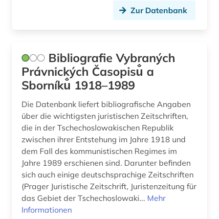
politik (4)
Zur Datenbank
politikwissenschaft (2)
politologie (1)
Bibliografie Vybraných
polnisch (13)
Právnických Časopisu̐ a
Sborníku̐ 1918–1989
polnische ostgebiete (1)
popmusik (1)
Die Datenbank liefert bibliografische Angaben
über die wichtigsten juristischen Zeitschriften,
populärliteratur (1)
die in der Tschechoslowakischen Republik
zwischen ihrer Entstehung im Jahre 1918 und
portal (2)
dem Fall des kommunistischen Regimes im
Jahre 1989 erschienen sind. Darunter befinden
portugiesisch (2)
sich auch einige deutschsprachige Zeitschriften
pragmatik (1)
(Prager Juristische Zeitschrift, Juristenzeitung für
das Gebiet der Tschechoslowaki...
Mehr
prokopovic (1)
Informationen