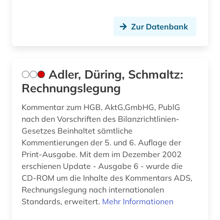
bundesrepublik deutschland (1)
Zur Datenbank
bundesrichtergesetz (1)
bundessozialgericht (2)
bundestag (2)
Adler, Düring, Schmaltz:
Rechnungslegung
bundesverfassungsgericht (5)
Kommentar zum HGB, AktG,GmbHG, PublG
bundesverfassungsgerichtsgesetz (1)
nach den Vorschriften des Bilanzrichtlinien-
Gesetzes Beinhaltet sämtliche
bundesverwaltung (1)
Kommentierungen der 5. und 6. Auflage der
bundesverwaltungsgericht (4)
Print-Ausgabe. Mit dem im Dezember 2002
erschienen Update - Ausgabe 6 - wurde die
bundeswehr (1)
CD-ROM um die Inhalte des Kommentars ADS,
Rechnungslegung nach internationalen
byzanz (1)
Standards, erweitert.
Mehr Informationen
börsenrecht (2)