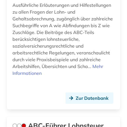
Thueringen (4)
Ausführliche Erläuterungen und Hilfestellungen
ausland (1)
Tschechische Republik (2)
zu allen Fragen der Lohn- und
ausländer (1)
Gehaltsabrechnung, zugänglich über zahlreiche
Tuerkei (2)
Suchbegriffe von A wie Abfindungen bis Z wie
ausländerrecht (6)
Zuschläge. Die Beiträge des ABC-Teils
USA (29)
berücksichtigen lohnsteuerliche,
ausländisches recht (3)
sozialversicherungsrechtliche und
Vatikanstadt (1)
aussenwirtschaft (1)
arbeitsrechtliche Regelungen, veranschaulicht
durch viele Praxisbeispiele und zahlreiche
australasien (1)
Arbeitshilfen, Übersichten und Scha...
Mehr
Informationen
australien (3)
ausweis (1)
Zur Datenbank
außenhandel (1)
außenpolitik (4)
außenwirtschaft (1)
ABC-Führer Lohnsteuer