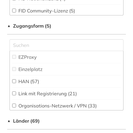
Pädagogik (59)
FID Community-Lizenz (5)
allgemeines sozialversicherungsgesetz (1)
Philosophie (44)
allgemeines verwaltungsrecht (1)
Zugangsform (5)
▲
Physik (19)
altdänisch (1)
Politologie (188)
altenheim (1)
Psychologie (42)
EZProxy
altertumswissenschaft (1)
Rechtswissenschaft (1505)
Einzelplatz
altes buch (1)
Romanistik (15)
HAN (57)
altfäröisch (1)
Slavistik (12)
Link mit Registrierung (21)
altgutnisch (1)
Soziologie (122)
Organisations-Netzwerk / VPN (33)
altisländisch (1)
Sport (14)
Shibboleth (24)
Länder (69)
altlastensanierung (1)
▲
Technik (50)
Zugriff vor Ort (2)