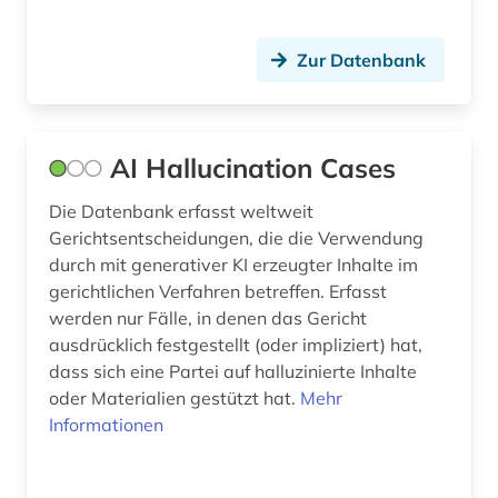
debatte (1)
Zur Datenbank
demographie (1)
design (6)
AI Hallucination Cases
designrecht (1)
Die Datenbank erfasst weltweit
designschutz (5)
Gerichtsentscheidungen, die die Verwendung
durch mit generativer KI erzeugter Inhalte im
deutsch (9)
gerichtlichen Verfahren betreffen. Erfasst
deutsche philologie (1)
werden nur Fälle, in denen das Gericht
ausdrücklich festgestellt (oder impliziert) hat,
deutscher presserat (1)
dass sich eine Partei auf halluzinierte Inhalte
oder Materialien gestützt hat.
Mehr
deutsches recht (2)
Informationen
deutsches sprachgebiet (2)
deutschland (300)