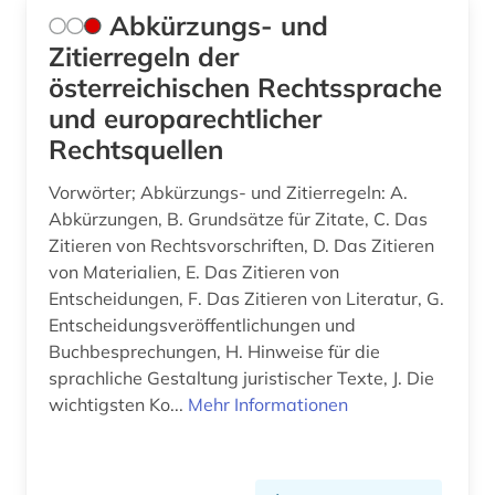
betriebswirtschaftslehre (1)
Abkürzungs- und
Zitierregeln der
betäubungsmittel (1)
österreichischen Rechtssprache
bewertungsgesetz (1)
und europarechtlicher
Rechtsquellen
bgb (1)
bgvr (2)
Vorwörter; Abkürzungs- und Zitierregeln: A.
Abkürzungen, B. Grundsätze für Zitate, C. Das
bibliografie (17)
Zitieren von Rechtsvorschriften, D. Das Zitieren
von Materialien, E. Das Zitieren von
bibliografie 1945 (1)
Entscheidungen, F. Das Zitieren von Literatur, G.
Entscheidungsveröffentlichungen und
bibliographie (15)
Buchbesprechungen, H. Hinweise für die
bibliographische quellen (1)
sprachliche Gestaltung juristischer Texte, J. Die
wichtigsten Ko...
Mehr Informationen
bibliothek (3)
bibliotheksbestand (1)