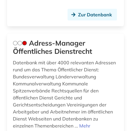
bürgerliches gesetzbuch (6)
Zur Datenbank
bürgerliches gesetzbuch <br /> (1)
bürgerliches recht (3)
Adress-Manager
bürgerrechtsbewegung (2)
Öffentliches Dienstrecht
bürokratie (1)
Datenbank mit über 4000 relevanten Adressen
büroorganisation (1)
rund um das Thema Öffentlicher Dienst:
Bundesverwaltung Länderverwaltung
cd-rom (2)
Kommunalverwaltung Kommunale
Spitzenverbände Rechtsquellen für den
charta der grundrechte (1)
öffentlichen Dienst Gerichte und
chemie (21)
Gerichtsentscheidungen Vereinigungen der
Arbeitgeber und Arbeitnehmer im öffentlichen
chemikalien (1)
Dienst Webseiten und Datenbanken zu
einzelnen Themenbereichen ...
Mehr
china (8)