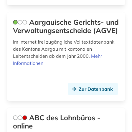
asyl (4)
Sachsen (4)
asylbewerber (1)
Aargauische Gerichts- und
Sachsen-Anhalt (3)
Verwaltungsentscheide (AGVE)
asylbewerberleistungsrecht (1)
Schleswig-Holstein (2)
asylrecht (6)
Im Internet frei zugängliche Volltextdatenbank
Schweden (5)
des Kantons Aargau mit kantonalen
asylverfahren (3)
Leitentscheiden ab dem Jahr 2000.
Mehr
Schweiz (51)
Informationen
asylverfahrensrecht (1)
Slowakei (1)
aufenthaltsrecht (2)
Spanien (3)
Zur Datenbank
aufklärung (1)
Suedamerika (3)
aufsatzsammlung (1)
Suedasien (3)
ausbildung (1)
ABC des Lohnbüros -
Suedosteuropa (1)
online
auschwitz-prozess (1)