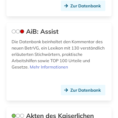
Zur Datenbank
deutschland : abgabenordnung (1)
deutschland : finanzgerichtsordnung (1)
AiB: Assist
deutschland <deutsches reich> (1)
Die Datenbank beinhaltet den Kommentar des
deutschland <östliche länder> (1)
neuen BetrVG, ein Lexikon mit 130 verständlich
deutschland bundestag (1)
erläuterten Stichwörtern, praktische
Arbeitshilfen sowie TOP 100 Urteile und
deutschland recht (1)
Gesetze.
Mehr Informationen
deutschland. bundesarbeitsgericht (1)
deutschland. bundesrat (1)
Zur Datenbank
deutschland. bundeswehr (1)
deutschland. deutscher bundestag (1)
Akten des Kaiserlichen
deutschland: sozialgesetzbuch 9 (1)