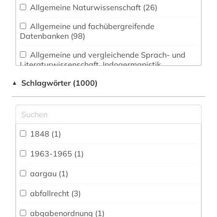
Allgemeine Naturwissenschaft (26)
Allgemeine und fachübergreifende
Datenbanken (98)
Allgemeine und vergleichende Sprach- und
Literaturwissenschaft. Indogermanistik.
Außereuropäische Sprachen und Literaturen (43)
Schlagwörter (1000)
▲
Anglistik. Amerikanistik (37)
Archäologie (13)
Architektur, Bauingenieur- und
1848 (1)
Vermessungswesen (36)
1963-1965 (1)
Biologie, Biotechnologie (34)
aargau (1)
Buch- und Bibliothekswesen,
Informationswissenschaft (17)
abfallrecht (3)
Chemie und Pharmazie (29)
abgabenordnung (1)