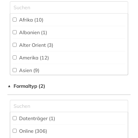
altnorwegisch (1)
Theologie und Religionswissenschaften (63)
altschwedisch (1)
Werkstoffwissenschaften und
Afrika (10)
amerika (3)
Fertigungstechnik (19)
Albanien (1)
amerikanistik (1)
Wirtschaftswissenschaften (280)
Alter Orient (3)
Wirtschaftswissenschaften - Statistische
amnesty international (1)
Datenbanken (1)
Amerika (12)
amtliche publikation (1)
Wissenschaftskunde, Forschung, Hochschul-,
Asien (9)
Museumswesen (21)
amts- und regierungsdokumente (1)
Australien, Ozeanien (8)
Formaltyp (2)
▲
amtsblatt (7)
Baden-Wuerttemberg (13)
amtsdrucksache (2)
Bayern (11)
analyse (1)
Datenträger (1
)
Belgien (4)
angestellter (1)
Online (306
)
Berlin (5)