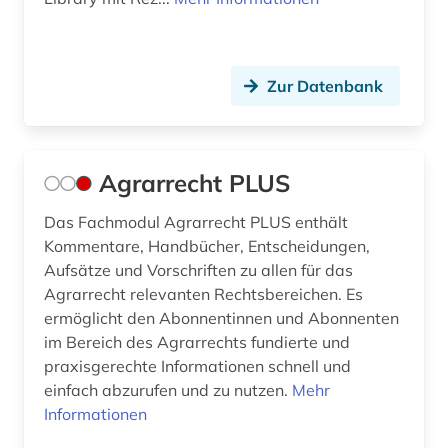
datanbank (1)
daten (1)
Zur Datenbank
datenanalyse (1)
datenauswertung (1)
Agrarrecht PLUS
datensammlung (1)
Das Fachmodul Agrarrecht PLUS enthält
datenschutz (4)
Kommentare, Handbücher, Entscheidungen,
Aufsätze und Vorschriften zu allen für das
datenschutzrecht (3)
Agrarrecht relevanten Rechtsbereichen. Es
ermöglicht den Abonnentinnen und Abonnenten
datensicherung (1)
im Bereich des Agrarrechts fundierte und
datenverarbeitung (1)
praxisgerechte Informationen schnell und
einfach abzurufen und zu nutzen.
Mehr
datenwirtschaft (1)
Informationen
ddr (1)