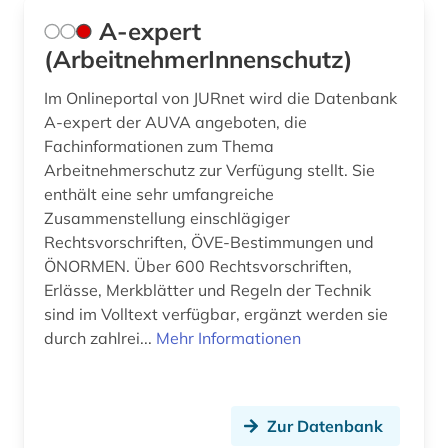
arbeitssicherheitsrecht (1)
A-expert
Norwegen (4)
(ArbeitnehmerInnenschutz)
arbeitsstätten (1)
Oesterreich (46)
arbeitsstättenverordnung (1)
Im Onlineportal von JURnet wird die Datenbank
Osmanisches Reich (1)
A-expert der AUVA angeboten, die
arbeitszeugis (1)
Fachinformationen zum Thema
Ostasien (4)
Arbeitnehmerschutz zur Verfügung stellt. Sie
arbeitszeugnis (1)
enthält eine sehr umfangreiche
Osteuropa (3)
Zusammenstellung einschlägiger
arbitration (1)
Polen (2)
Rechtsvorschriften, ÖVE-Bestimmungen und
architektur (1)
ÖNORMEN. Über 600 Rechtsvorschriften,
Portugal (4)
Erlässe, Merkblätter und Regeln der Technik
arzneimittelrecht (1)
sind im Volltext verfügbar, ergänzt werden sie
Rheinland-Pfalz (4)
durch zahlrei...
Mehr Informationen
arzneistoffe (1)
Roemisches Reich (3)
asien (2)
Russland, Sowjetunion (5)
asienforschung (1)
Zur Datenbank
Saarland (5)