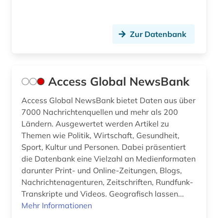
bundes-angestelltentarifvertrag (4)
bundesangestelltentarif (1)
Zur Datenbank
bundesarbeitsgericht (1)
bundesarchiv (1)
Access Global NewsBank
bundesbeamtengesetz (2009) (1)
Access Global NewsBank bietet Daten aus über
bundesdatenschutzgesetz (4)
7000 Nachrichtenquellen und mehr als 200
Ländern. Ausgewertet werden Artikel zu
bundesdisziplinarrecht (1)
Themen wie Politik, Wirtschaft, Gesundheit,
Sport, Kultur und Personen. Dabei präsentiert
bundesfinanzhof (6)
die Datenbank eine Vielzahl an Medienformaten
bundesfinanzverwaltung (1)
darunter Print- und Online-Zeitungen, Blogs,
Nachrichtenagenturen, Zeitschriften, Rundfunk-
bundesgericht (2)
Transkripte und Videos. Geografisch lassen...
Mehr Informationen
bundesgerichtshof (8)