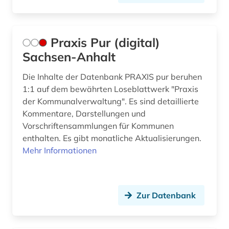
arbeitsförderung (1)
Korea (2)
arbeitsgericht (1)
Liechtenstein (3)
Praxis Pur (digital)
arbeitsgerichtsgesetz (1)
Sachsen-Anhalt
Litauen (1)
arbeitshilfen (1)
Die Inhalte der Datenbank PRAXIS pur beruhen
Malta (1)
1:1 auf dem bewährten Loseblattwerk "Praxis
arbeitsmarktforschung (1)
Mecklenburg-Vorpommern (2)
der Kommunalverwaltung". Es sind detaillierte
arbeitsmedizin (1)
Kommentare, Darstellungen und
Mittelamerika (4)
Vorschriftensammlungen für Kommunen
arbeitsrecht (67)
enthalten. Es gibt monatliche Aktualisierungen.
Moldawien (2)
Mehr Informationen
arbeitsrecht kommentar (1)
Niederlande (2)
arbeitsschutz (7)
Niedersachsen (6)
arbeitsschutzrecht (1)
Zur Datenbank
Nordamerika (1)
arbeitssicherheit (8)
Nordrhein-Westfalen (8)