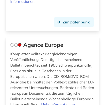
Informationen
chinesisches recht (1)
codierung (1)
Zur Datenbank
common law (3)
commonwealth (9)
Agence Europe
compliance (1)
Kompletter Volltext der gleichnamigen
controlling (1)
Veröffentlichung. Das täglich erscheinende
copyright (1)
Bulletin berichtet seit 1953 schwerpunktmäßig
über das aktuelle Geschehen in der
corona (2)
Europäischen Union. Die CD-ROM/DVD-ROM-
Ausgabe beinhaltet den Volltext zahlreicher EU-
corpus iuris civilis (1)
relevanter Untersuchungen, Berichte und Reden
covid (1)
(European Documents), die zum täglichen
Bulletin erscheinende Wochenbeilage European
covid-19 (2)
Library mit Rez...
Mehr Informationen