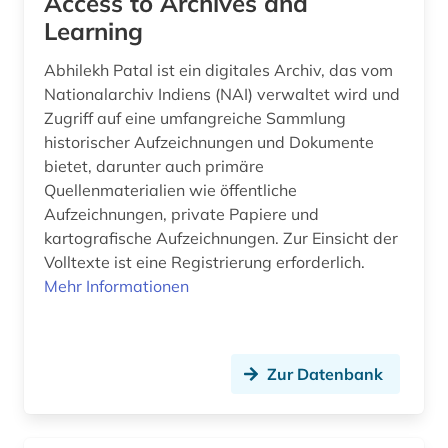
Access to Archives and
besoldungsrecht (6)
Learning
besonderer teil (1)
Abhilekh Patal ist ein digitales Archiv, das vom
bestattungsrecht (1)
Nationalarchiv Indiens (NAI) verwaltet wird und
Zugriff auf eine umfangreiche Sammlung
betreuungsrecht (2)
historischer Aufzeichnungen und Dokumente
bietet, darunter auch primäre
betriebliche altersversorgung (1)
Quellenmaterialien wie öffentliche
betriebliche mitbestimmung (1)
Aufzeichnungen, private Papiere und
kartografische Aufzeichnungen. Zur Einsicht der
betriebsführung (1)
Volltexte ist eine Registrierung erforderlich.
Mehr Informationen
betriebsrat (3)
betriebsverfassungsgesetz (1)
betriebsverfassungsrecht (1)
Zur Datenbank
betriebswirtschaft (4)