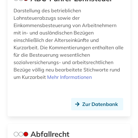
außenwirtschaftsrecht (3)
Darstellung des betrieblichen
Lohnsteuerabzugs sowie der
baden-württemberg (11)
Einkommensbesteuerung von Arbeitnehmern
bande (1)
mit in- und ausländischen Bezügen
einschließlich der Alterseinkünfte und
bandenkriminalität (1)
Kurzarbeit. Die Kommentierungen enthalten alle
für die Besteuerung wesentlichen
bankenaufsichtsrecht (1)
sozialversicherungs- und arbeitsrechtlichen
Bezüge völlig neu bearbeitete Stichworte rund
bankenrecht (1)
um Kurzarbeit
Mehr Informationen
bankrecht (5)
bankvertrag (1)
Zur Datenbank
barbosa (1)
basilika (1)
Abfallrecht
bau- und raumordnungsgesetz 1998 (1)