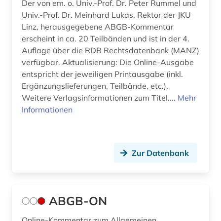
Der von em. o. Univ.-Prof. Dr. Peter Rummel und
beeinträchtigung (1)
Univ.-Prof. Dr. Meinhard Lukas, Rektor der JKU
Linz, herausgegebene ABGB-Kommentar
behindertenrecht (1)
erscheint in ca. 20 Teilbänden und ist in der 4.
Auflage über die RDB Rechtsdatenbank (MANZ)
behinderung (1)
verfügbar. Aktualisierung: Die Online-Ausgabe
behörde (2)
entspricht der jeweiligen Printausgabe (inkl.
Ergänzungslieferungen, Teilbände, etc.).
beihilfe <dienstrecht> (1)
Weitere Verlagsinformationen zum Titel....
Mehr
Informationen
beilegung (1)
bekanntmachungen (1)
belgien (3)
Zur Datenbank
beratung (1)
bericht (1)
ABGB-ON
berlin (7)
Online-Kommentar zum Allgemeinen