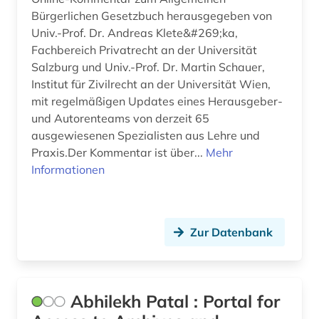
Bürgerlichen Gesetzbuch herausgegeben von
berlin deutsches institut für menschenrechte
(1)
Univ.-Prof. Dr. Andreas Klete&#269;ka,
Fachbereich Privatrecht an der Universität
berufliche fortbildung (1)
Salzburg und Univ.-Prof. Dr. Martin Schauer,
Institut für Zivilrecht an der Universität Wien,
berufliche weiterbildung (1)
mit regelmäßigen Updates eines Herausgeber-
berufsbildungsgesetz (1)
und Autorenteams von derzeit 65
ausgewiesenen Spezialisten aus Lehre und
berufsforschung (1)
Praxis.Der Kommentar ist über...
Mehr
Informationen
berufsrecht (1)
besatzungsmacht (1)
Zur Datenbank
beschluss (1)
beschäftigung (1)
besoldung (2)
Abhilekh Patal : Portal for