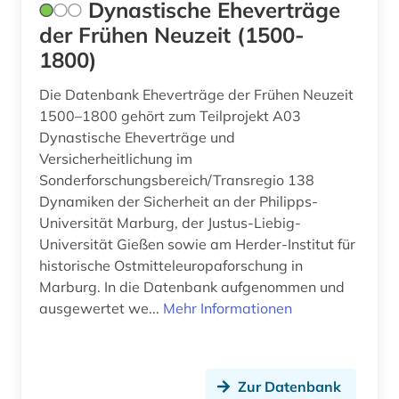
Dynastische Eheverträge
arabisch (2)
GUS (2)
der Frühen Neuzeit (1500-
arabische literatur (1)
1800)
Griechenland (1)
arabische staaten (1)
Die Datenbank Eheverträge der Frühen Neuzeit
Griechenland (Altertum) (2)
1500–1800 gehört zum Teilprojekt A03
arabistik (3)
Großbritannien (31)
Dynastische Eheverträge und
arbeit (1)
Versicherheitlichung im
Hamburg (3)
Sonderforschungsbereich/Transregio 138
arbeiterbewegung (1)
Dynamiken der Sicherheit an der Philipps-
Hessen (11)
Universität Marburg, der Justus-Liebig-
arbeitgeberverband (1)
Universität Gießen sowie am Herder-Institut für
Irland (5)
arbeitnehmerschutz (2)
historische Ostmitteleuropaforschung in
Israel (1)
Marburg. In die Datenbank aufgenommen und
arbeitnehmervertretung (1)
ausgewertet we...
Mehr Informationen
Italien (3)
arbeitsbedingungen (1)
Japan (1)
arbeitsbedingungen und -politik (1)
Zur Datenbank
Kanada (6)