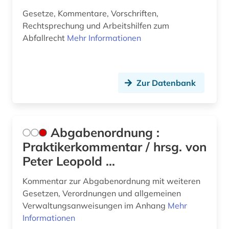
baubetrieb (1)
Gesetze, Kommentare, Vorschriften,
Rechtsprechung und Arbeitshilfen zum
baukostenermittlung (1)
Abfallrecht
Mehr Informationen
bauordnung (1)
bauordnungsrecht (5)
Zur Datenbank
bauplanungsrecht (1)
baurecht (15)
Abgabenordnung :
bayern (11)
Praktikerkommentar / hrsg. von
Peter Leopold ...
bayern schulrecht (1)
bayern. bayerische staatsregierung (1)
Kommentar zur Abgabenordnung mit weiteren
Gesetzen, Verordnungen und allgemeinen
bayern. bayerisches staatsministerium der
Verwaltungsanweisungen im Anhang
Mehr
finanzen (1)
Informationen