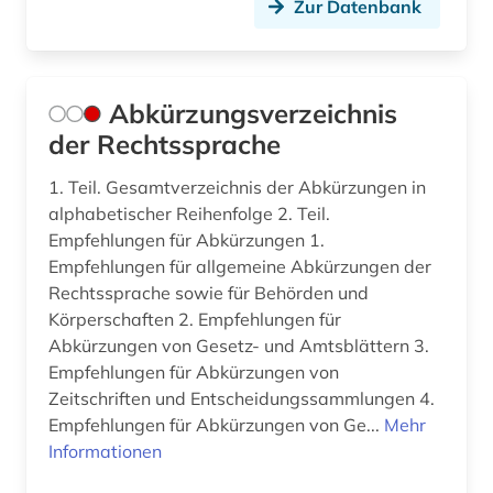
Zur Datenbank
bibliothekskatalog plus (1)
bilanz (4)
bilanzierung (1)
Abkürzungsverzeichnis
der Rechtssprache
bilanzrecht (14)
1. Teil. Gesamtverzeichnis der Abkürzungen in
bilanzsteuerrecht (1)
alphabetischer Reihenfolge 2. Teil.
bildnis (1)
Empfehlungen für Abkürzungen 1.
Empfehlungen für allgemeine Abkürzungen der
bildstock (1)
Rechtssprache sowie für Behörden und
Körperschaften 2. Empfehlungen für
bildungsforschung (1)
Abkürzungen von Gesetz- und Amtsblättern 3.
Empfehlungen für Abkürzungen von
biografie (1)
Zeitschriften und Entscheidungssammlungen 4.
biographie (3)
Empfehlungen für Abkürzungen von Ge...
Mehr
Informationen
biologie (2)