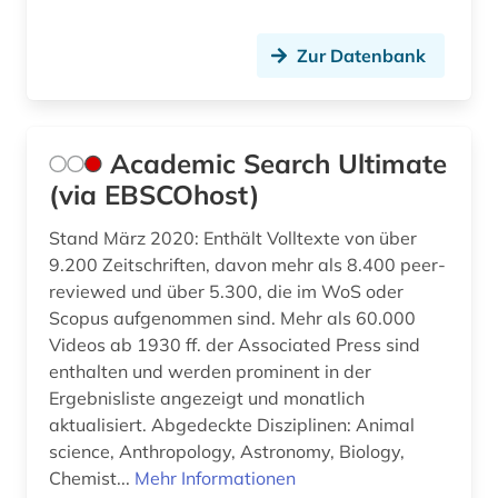
bodenschutz (3)
Zur Datenbank
book e (1)
bosnien und herzegowina (2)
botanik (1)
Academic Search Ultimate
(via EBSCOhost)
branchenberichte (1)
Stand März 2020: Enthält Volltexte von über
brandenburg (4)
9.200 Zeitschriften, davon mehr als 8.400 peer-
brandschutz (3)
reviewed und über 5.300, die im WoS oder
Scopus aufgenommen sind. Mehr als 60.000
brasilien (1)
Videos ab 1930 ff. der Associated Press sind
enthalten und werden prominent in der
bremen (1)
Ergebnisliste angezeigt und monatlich
aktualisiert. Abgedeckte Disziplinen: Animal
buchbestand (1)
science, Anthropology, Astronomy, Biology,
buchführung (2)
Chemist...
Mehr Informationen