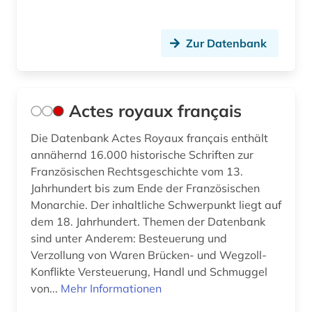
bundesgesetz (1)
bundesgesetzblatt (1)
Zur Datenbank
bundesgesetzblatt teil i (1)
bundesgleichstellungsgesetz (1)
Actes royaux français
bundeshaushaltsrecht (3)
Die Datenbank Actes Royaux français enthält
annähernd 16.000 historische Schriften zur
bundesländer (1)
Französischen Rechtsgeschichte vom 13.
bundesministerium (1)
Jahrhundert bis zum Ende der Französischen
Monarchie. Der inhaltliche Schwerpunkt liegt auf
bundesnotarordnung (1)
dem 18. Jahrhundert. Themen der Datenbank
sind unter Anderem: Besteuerung und
bundespatentgericht (1)
Verzollung von Waren Brücken- und Wegzoll-
bundesrecht (13)
Konflikte Versteuerung, Handl und Schmuggel
von...
Mehr Informationen
bundesregierung (1)