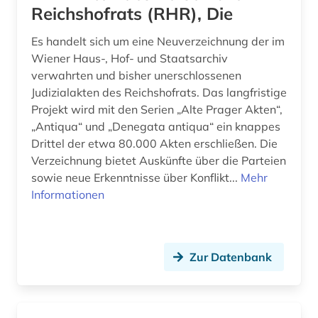
Reichshofrats (RHR), Die
deutschsprachige gemeinschaft belgien (1)
Es handelt sich um eine Neuverzeichnung der im
dharmaś (1)
Wiener Haus-, Hof- und Staatsarchiv
verwahrten und bisher unerschlossenen
dienstrecht (7)
Judizialakten des Reichshofrats. Das langfristige
Projekt wird mit den Serien „Alte Prager Akten“,
digitale rechte (1)
„Antiqua“ und „Denegata antiqua“ ein knappes
Drittel der etwa 80.000 Akten erschließen. Die
digitalisat (1)
Verzeichnung bietet Auskünfte über die Parteien
digitalisierung (2)
sowie neue Erkenntnisse über Konflikt...
Mehr
Informationen
din-norm (1)
din-normen (1)
Zur Datenbank
diplomatie (2)
discovery service (1)