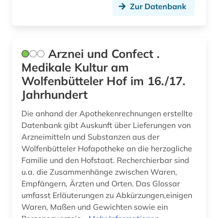
Zur Datenbank
pflanzenschutzmittel (1)
pharmaindustrie (1)
pharmakologie (15)
Arznei und Confect .
Medikale Kultur am
pharmakopöe (3)
Wolfenbütteler Hof im 16./17.
pharmakotherapie (2)
Jahrhundert
pharmazeutische industrie (4)
Die anhand der Apothekenrechnungen erstellte
Datenbank gibt Auskunft über Lieferungen von
pharmazeutische stoffe (3)
Arzneimitteln und Substanzen aus der
Wolfenbütteler Hofapotheke an die herzogliche
pharmazeutischer wirkstoff (1)
Familie und den Hofstaat. Recherchierbar sind
pharmazeutisches produkt (1)
u.a. die Zusammenhänge zwischen Waren,
Empfängern, Ärzten und Orten. Das Glossar
pharmazie (251)
umfasst Erläuterungen zu Abkürzungen,einigen
Waren, Maßen und Gewichten sowie ein
philosophie des mittelalters (1)