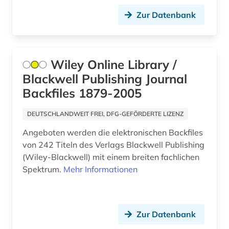
energie (1)
Zur Datenbank
englisch (2)
europa (2)
Wiley Online Library /
europäische union (3)
Blackwell Publishing Journal
evaluation (2)
Backfiles 1879-2005
evidenz-basierte medizin (5)
DEUTSCHLANDWEIT FREI, DFG-GEFÖRDERTE LIZENZ
farnpflanze (1)
Angeboten werden die elektronischen Backfiles
von 242 Titeln des Verlags Blackwell Publishing
fertigarzneimittel (2)
(Wiley-Blackwell) mit einem breiten fachlichen
Spektrum.
Mehr Informationen
forschungsdaten (1)
forschungsprojekt (1)
französisch (1)
Zur Datenbank