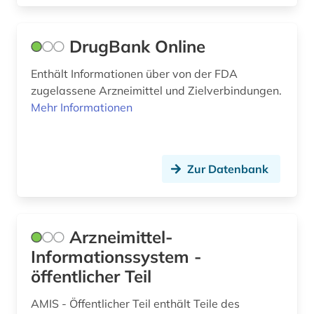
stoffdaten (1)
DrugBank Online
stoffdatenbank (1)
Enthält Informationen über von der FDA
stoffliste (1)
zugelassene Arzneimittel und Zielverbindungen.
Mehr Informationen
substanz (1)
suchmaschine (1)
Zur Datenbank
synthetische methoden (1)
südafrika (1)
tabelle (1)
Arzneimittel-
Informationssystem -
technik (10)
öffentlicher Teil
technische chemie (1)
AMIS - Öffentlicher Teil enthält Teile des
theologie (1)