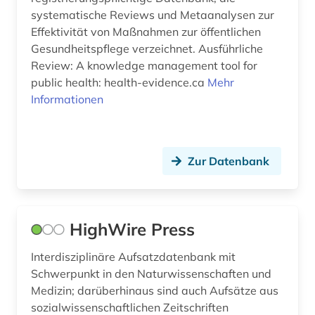
innere medizin (2)
systematische Reviews und Metaanalysen zur
inorganic (1)
Effektivität von Maßnahmen zur öffentlichen
Gesundheitspflege verzeichnet. Ausführliche
internationaler vergleich (1)
Review: A knowledge management tool for
public health: health-evidence.ca
Mehr
internetportal (1)
Informationen
japan (1)
klinische medizin (1)
Zur Datenbank
klinische prüfung (1)
klinischer test (1)
HighWire Press
klinisches experiment (5)
Interdisziplinäre Aufsatzdatenbank mit
kommentar (1)
Schwerpunkt in den Naturwissenschaften und
konfekt (1)
Medizin; darüberhinaus sind auch Aufsätze aus
sozialwissenschaftlichen Zeitschriften