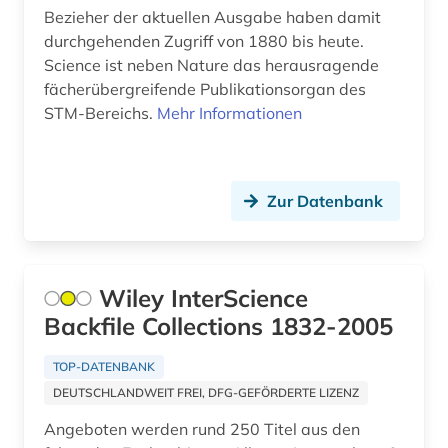
Bezieher der aktuellen Ausgabe haben damit
hilfsstoffe (2)
durchgehenden Zugriff von 1880 bis heute.
Science ist neben Nature das herausragende
hirnforschung (1)
fächerübergreifende Publikationsorgan des
STM-Bereichs.
Mehr Informationen
hochschulschrift (1)
hof (1)
homöopathie (2)
Zur Datenbank
homöopathisches arzneibuch (1)
hormon (2)
Wiley InterScience
Backfile Collections 1832-2005
human genetics (1)
humoristische presse (1)
TOP-DATENBANK
DEUTSCHLANDWEIT FREI, DFG-GEFÖRDERTE LIZENZ
immunology (1)
Angeboten werden rund 250 Titel aus den
impact faktoren (1)