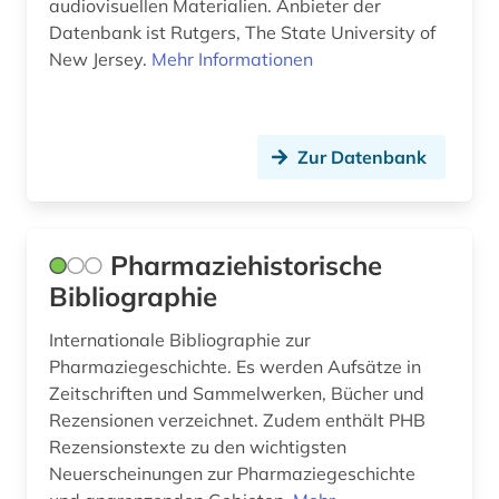
audiovisuellen Materialien. Anbieter der
materialwissenschaft (1)
Datenbank ist Rutgers, The State University of
mathematik (2)
New Jersey.
Mehr Informationen
medikament (1)
medizin (33)
Zur Datenbank
medizingeschichte <fach> (1)
medizinische ausbildung (1)
Pharmaziehistorische
medizinische einrichtung (1)
Bibliographie
membranproteine (1)
Internationale Bibliographie zur
Pharmaziegeschichte. Es werden Aufsätze in
membrantransport (1)
Zeitschriften und Sammelwerken, Bücher und
mikrobiologie (2)
Rezensionen verzeichnet. Zudem enthält PHB
Rezensionstexte zu den wichtigsten
mikroorganismen (1)
Neuerscheinungen zur Pharmaziegeschichte