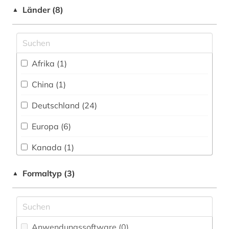
bibliothekskatalog plus (1)
Länder (8)
▲
biochemie (4)
bioenergie (1)
Afrika (1)
bioingenieurwesen (1)
China (1)
biologie (7)
Deutschland (24)
biomedizin (3)
Europa (6)
biotechnologie (4)
Kanada (1)
biowissenschaften (3)
Oesterreich (2)
Formaltyp (3)
▲
blütenpflanze (1)
Schweiz (3)
botanik (2)
USA (1)
brief (1)
Anwendungssoftware (0
)