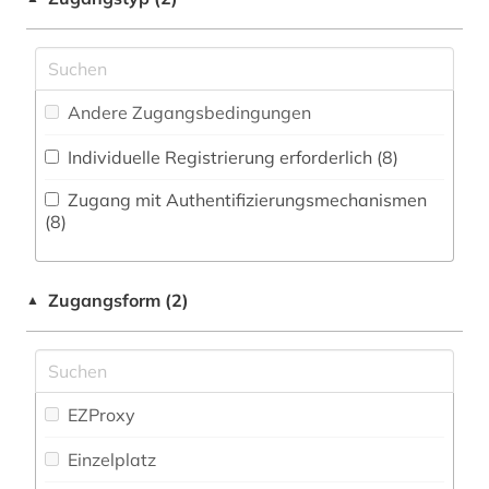
arzneimittelinformation (1)
Natur- und Umweltschutz (7)
arzneimittelinformationen (1)
Pädagogik (7)
arzneimittelinformationssystem (1)
Andere Zugangsbedingungen
Philosophie (4)
arzneimittelmarkt (2)
Individuelle Registrierung erforderlich (8)
Physik (20)
arzneimittelprüfung (1)
Zugang mit Authentifizierungsmechanismen
Politologie (6)
(8)
arzneimittelrecht (1)
Psychologie (17)
arzneimittelrezeptor (1)
Zugangsform (2)
▲
Rechtswissenschaft (8)
arzneimittelsicherheit (1)
Romanistik (3)
arzneimittelwechselwirkung (2)
Slavistik (1)
EZProxy
arzneimittelzulassung (1)
Soziologie (9)
Einzelplatz
arzneipflanzen (1)
Sport (7)