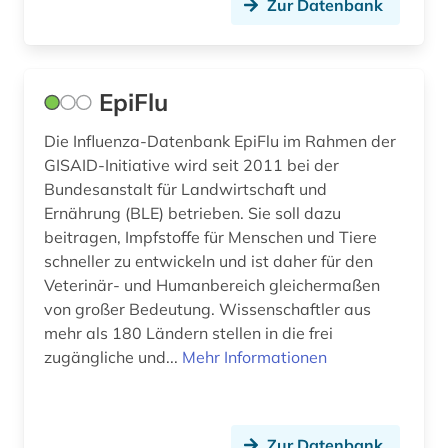
Zur Datenbank
neurowissenschaften (2)
neutronenbeugung (1)
EpiFlu
newsletter (1)
niederländisch (1)
Die Influenza-Datenbank EpiFlu im Rahmen der
GISAID-Initiative wird seit 2011 bei der
notfallmedizin (1)
Bundesanstalt für Landwirtschaft und
Ernährung (BLE) betrieben. Sie soll dazu
oecd (2)
beitragen, Impfstoffe für Menschen und Tiere
schneller zu entwickeln und ist daher für den
online-publikation (2)
Veterinär- und Humanbereich gleichermaßen
open access (3)
von großer Bedeutung. Wissenschaftler aus
mehr als 180 Ländern stellen in die frei
open access transformation (2)
zugängliche und...
Mehr Informationen
open data (1)
open science (1)
Zur Datenbank