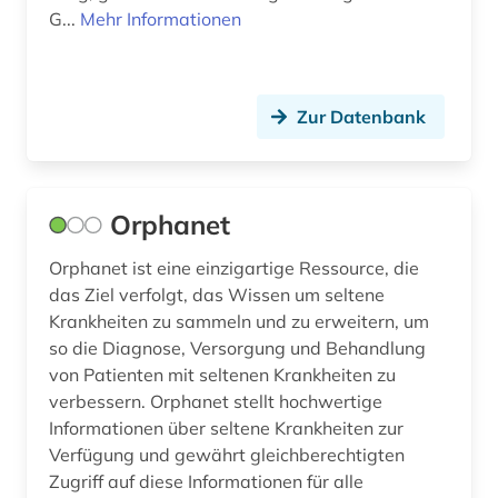
G...
Mehr Informationen
rechtswissenschaften (1)
rehabilitation (1)
Zur Datenbank
repository (1)
richtlinie (1)
röntgenbeugung (1)
Orphanet
samuel hahnemann (1755 - 1843) (2)
Orphanet ist eine einzigartige Ressource, die
das Ziel verfolgt, das Wissen um seltene
satirezeitung (1)
Krankheiten zu sammeln und zu erweitern, um
so die Diagnose, Versorgung und Behandlung
schadstoffe (1)
von Patienten mit seltenen Krankheiten zu
schriftverkehr (1)
verbessern. Orphanet stellt hochwertige
Informationen über seltene Krankheiten zur
schutzzertifikat (1)
Verfügung und gewährt gleichberechtigten
Zugriff auf diese Informationen für alle
schwangerschaft (1)