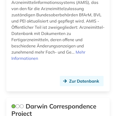
Arzneimittelinformationssystems (AMIS), das
von den für die Arzneimittelzulassung
theoretische chemie (1)
zuständigen Bundesoberbehörden BfArM, BVL
und PEI aktualisiert und gepflegt wird. AMIS -
therapie (1)
Öffentlicher Teil ist zweigegliedert: Arzneimittel-
tierarzneimittel (1)
Datenbank mit Dokumenten zu
Fertigarzneimitteln, deren offene und
tierversuch (6)
beschiedene Änderungsanzeigen und
zunehmend mehr Fach- und Ge...
Mehr
topographische anatomie (1)
Informationen
toxikologie (9)
toxikologische bewertung (1)
Zur Datenbank
toxin (1)
toxizität (2)
Darwin Correspondence
umweltchemikalie (1)
Project