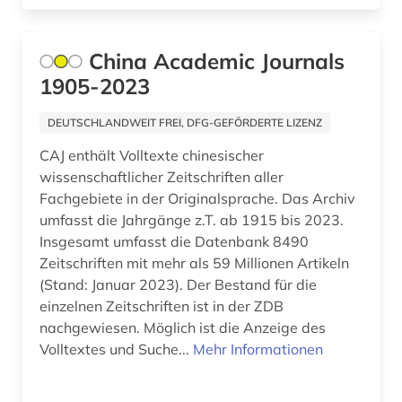
discovery system (1)
dokumentenserver (1)
China Academic Journals
droge (2)
1905-2023
drogen (3)
DEUTSCHLANDWEIT FREI, DFG-GEFÖRDERTE LIZENZ
duftstoff (1)
CAJ enthält Volltexte chinesischer
wissenschaftlicher Zeitschriften aller
ejournals (1)
Fachgebiete in der Originalsprache. Das Archiv
umfasst die Jahrgänge z.T. ab 1915 bis 2023.
elektronische zeitschrift (7)
Insgesamt umfasst die Datenbank 8490
elektronisches buch (5)
Zeitschriften mit mehr als 59 Millionen Artikeln
(Stand: Januar 2023). Der Bestand für die
elektronisches publizieren (1)
einzelnen Zeitschriften ist in der ZDB
nachgewiesen. Möglich ist die Anzeige des
emil von behring (1)
Volltextes und Suche...
Mehr Informationen
endokrinologie (2)