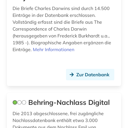
umweltschutz (1)
Die Briefe Charles Darwins sind durch 14.500
umweltwissenschaften (1)
Einträge in der Datenbank erschlossen.
Vollständig erfasst sind die Briefe aus The
unfallmedizin (1)
Correspondence of Charles Darwin
(herausgegeben von Frederick Burkhardt u.a.,
usa (1)
1985 -). Biographische Angaben ergänzen die
vergiftung (2)
Einträge.
Mehr Informationen
verhalten (1)
versuchstiere (1)
Zur Datenbank
verzeichnis (8)
veterinärmedizin (2)
Behring-Nachlass Digital
visman (1)
Die 2013 abgeschlossene, frei zugängliche
vorabdruck (1)
Nachlassdatenbank enthält etwa 3.000
Dokumente aus dem Nachlass Emil von