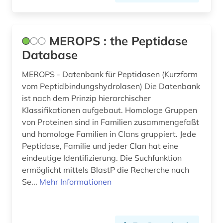
nachwachsender rohstoff (1)
nahrungsergänzungsmittel (1)
MEROPS : the Peptidase
naturheilkunde (1)
Database
naturprodukt (1)
MEROPS - Datenbank für Peptidasen (Kurzform
vom Peptidbindungshydrolasen) Die Datenbank
naturstoffchemie (1)
ist nach dem Prinzip hierarchischer
naturwissenschaft (2)
Klassifikationen aufgebaut. Homologe Gruppen
von Proteinen sind in Familien zusammengefaßt
naturwissenschaften (12)
und homologe Familien in Clans gruppiert. Jede
Peptidase, Familie und jeder Clan hat eine
neuheit (3)
eindeutige Identifizierung. Die Suchfunktion
ermöglicht mittels BlastP die Recherche nach
neuheitsrecherche (3)
Se...
Mehr Informationen
neurologie (1)
neurowissenschaft (1)