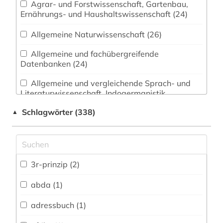
Agrar- und Forstwissenschaft, Gartenbau,
Ernährungs- und Haushaltswissenschaft (24)
Allgemeine Naturwissenschaft (26)
Allgemeine und fachübergreifende
Datenbanken (24)
Allgemeine und vergleichende Sprach- und
Literaturwissenschaft. Indogermanistik.
Außereuropäische Sprachen und Literaturen (2)
Schlagwörter (338)
▲
Anglistik. Amerikanistik (3)
Archäologie (0)
Architektur, Bauingenieur- und
3r-prinzip (2)
Vermessungswesen (14)
abda (1)
Biologie, Biotechnologie (75)
adressbuch (1)
Buch- und Bibliothekswesen,