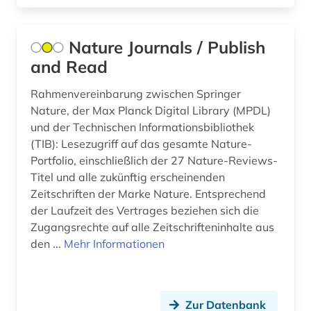
freie plattform (1)
förderpreis für deutsche wissenschaftler im g.
Nature Journals / Publish
w. leibniz-programm (1)
and Read
galenik (2)
Rahmenvereinbarung zwischen Springer
gebrauchsmuster (4)
Nature, der Max Planck Digital Library (MPDL)
und der Technischen Informationsbibliothek
gebrauchsmusteranmeldung (3)
(TIB): Lesezugriff auf das gesamte Nature-
Portfolio, einschließlich der 27 Nature-Reviews-
gebrauchsmusterrecht (3)
Titel und alle zukünftig erscheinenden
gefahrstoff (1)
Zeitschriften der Marke Nature. Entsprechend
der Laufzeit des Vertrages beziehen sich die
gefahrstoffe (1)
Zugangsrechte auf alle Zeitschrifteninhalte aus
den ...
Mehr Informationen
gefährlicher arbeitsstoff (1)
gehirn (3)
geisteswissenschaften (5)
Zur Datenbank