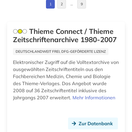
1
2
…
9
chemistry (2)
china (1)
Thieme Connect / Thieme
covid-19 (1)
Zeitschriftenarchive 1980-2007
cytokine (1)
DEUTSCHLANDWEIT FREI, DFG-GEFÖRDERTE LIZENZ
darwin, charles | naturwissenschaftler;
biologe; geologe (1)
Elektronischer Zugriff auf die Volltextarchive von
ausgewählten Zeitschriftentiteln aus den
datenmanagement (1)
Fachbereichen Medizin, Chemie und Biologie
des Thieme-Verlages. Das Angebot wurde
datensammlung (3)
2008 auf 36 Zeitschriftentitel inklusive des
deutschland (3)
Jahrgangs 2007 erweitert.
Mehr Informationen
diagnose (1)
discovery service (1)
Zur Datenbank