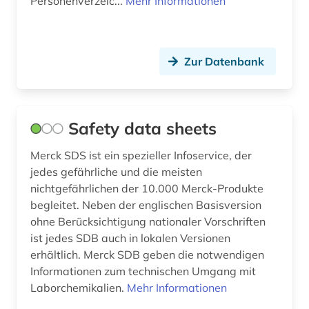
Personenverzeic...
Mehr Informationen
philosopie in der welt des islam (1)
physik (3)
Zur Datenbank
physikalische chemie (1)
physiotherapie (1)
Safety data sheets
phytomedizin (medizin) (1)
Merck SDS ist ein spezieller Infoservice, der
phytopharmakon (1)
jedes gefährliche und die meisten
polymers (1)
nichtgefährlichen der 10.000 Merck-Produkte
begleitet. Neben der englischen Basisversion
preprint server (1)
ohne Berücksichtigung nationaler Vorschriften
ist jedes SDB auch in lokalen Versionen
produktqualität (1)
erhältlich. Merck SDB geben die notwendigen
Informationen zum technischen Umgang mit
produktsicherheit (1)
Laborchemikalien.
Mehr Informationen
protein science (1)