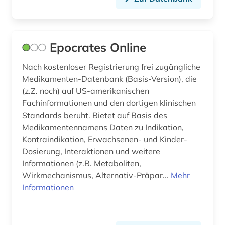
organic (1)
organische chemie (3)
Epocrates Online
parasitologie (1)
Nach kostenloser Registrierung frei zugängliche
patent (7)
Medikamenten-Datenbank (Basis-Version), die
(z.Z. noch) auf US-amerikanischen
patentanmeldung (4)
Fachinformationen und den dortigen klinischen
patente (2)
Standards beruht. Bietet auf Basis des
Medikamentennamens Daten zu Indikation,
patentrecht (4)
Kontraindikation, Erwachsenen- und Kinder-
Dosierung, Interaktionen und weitere
patient (1)
Informationen (z.B. Metaboliten,
peptidase (2)
Wirkmechanismus, Alternativ-Präpar...
Mehr
Informationen
pflanzen (1)
pflanzenschutz (1)