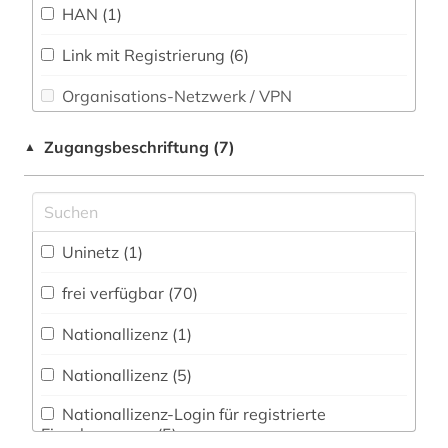
HAN (1)
arzneistoff (1)
Technik (24)
arzneistoffe (2)
Link mit Registrierung (6)
Theologie und Religionswissenschaften (4)
Organisations-Netzwerk / VPN
aufgabensammlung (1)
Werkstoffwissenschaften und
Shibboleth
behandlung (1)
Fertigungstechnik (21)
Zugangsbeschriftung (7)
▲
Zugriff vor Ort
behringwerke (1)
Wirtschaftswissenschaften (14)
Wissenschaftskunde, Forschung, Hochschul-,
berlin (1)
Museumswesen (1)
Uninetz (1)
berufskrankheit (1)
frei verfügbar (70)
bevölkerungswissenschaft (1)
Nationallizenz (1)
bibliografie (11)
Nationallizenz (5)
bibliographie (4)
Nationallizenz-Login für registrierte
bibliotheksbestand (1)
Einzelpersonen (5)