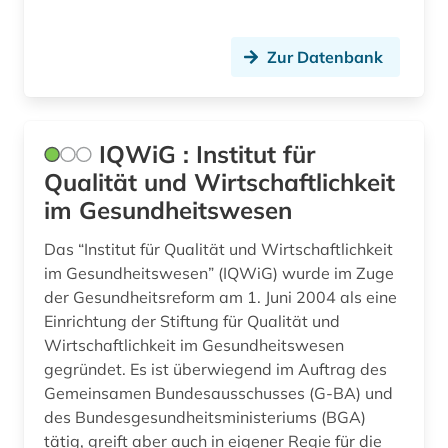
proteolytische enzyme (1)
Zur Datenbank
prävention (1)
psychologie (3)
IQWiG : Institut für
publikationsserver (1)
Qualität und Wirtschaftlichkeit
pädagogik (2)
im Gesundheitswesen
pädiatrie (1)
Das “Institut für Qualität und Wirtschaftlichkeit
im Gesundheitswesen” (IQWiG) wurde im Zuge
qualitätssicherung (1)
der Gesundheitsreform am 1. Juni 2004 als eine
quelle (1)
Einrichtung der Stiftung für Qualität und
Wirtschaftlichkeit im Gesundheitswesen
raumfahrtmedizin (1)
gegründet. Es ist überwiegend im Auftrag des
Gemeinsamen Bundesausschusses (G-BA) und
recherche (3)
des Bundesgesundheitsministeriums (BGA)
recht (1)
tätig, greift aber auch in eigener Regie für die