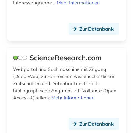
Interessengruppe...
Mehr Informationen
schweiz (2)
seltene krankheit (1)
Zur Datenbank
sicherheitsdatenblatt (1)
sicherheitstechnik (1)
ScienceResearch.com
sozialwissenschaften (7)
Webportal und Suchmaschine mit Zugang
spanisch (1)
(Deep Web) zu zahlreichen wissenschaftlichen
spektroskopie (1)
Zeitschriften und Datenbanken. Liefert
bibliographische Angaben, z.T. Volltexte (Open
sportwissenschaft (1)
Access-Quellen).
Mehr Informationen
stand der technik (3)
statistik (4)
Zur Datenbank
stoff (1)