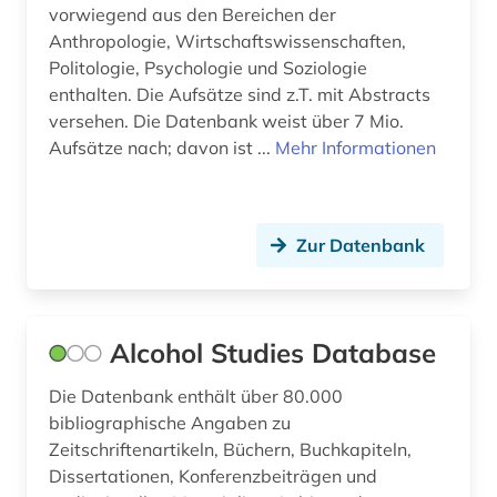
kosmetik (6)
vorwiegend aus den Bereichen der
Anthropologie, Wirtschaftswissenschaften,
kosmetische inhaltsstoffe (1)
Politologie, Psychologie und Soziologie
enthalten. Die Aufsätze sind z.T. mit Abstracts
krankenhaus (1)
versehen. Die Datenbank weist über 7 Mio.
kristallstruktur (1)
Aufsätze nach; davon ist ...
Mehr Informationen
kunst (2)
landwirtschaft (2)
Zur Datenbank
latein (1)
lehrmittel (2)
Alcohol Studies Database
lernplattform (1)
Die Datenbank enthält über 80.000
lexikon (5)
bibliographische Angaben zu
Zeitschriftenartikeln, Büchern, Buchkapiteln,
literatur (1)
Dissertationen, Konferenzbeiträgen und