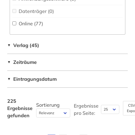
briefsammlung (1)
Datenträger (0
)
buchbestand (1)
Online (77
)
cd-rom (1)
cell biology (1)
Verlag (45)
▼
charles (1809-1882) (1)
Zeiträume
▼
chemie (105)
Eintragungsdatum
▼
chemie fachdidaktik (1)
chemikalie (4)
225
Sortierung
chemikalien (1)
Ergebnisse
CSV
Ergebnisse
Expo
pro Seite:
gefunden
chemische formel (1)
chemische verbindungen (1)