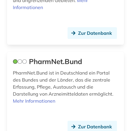
und angrenzenden Gebieten.
Mehr
mittelenglisch (1)
Informationen
molecular biology (1)
molekularbiologie (1)
Zur Datenbank
molekulare medizin (1)
molekularpharmakologie (1)
PharmNet.Bund
molekularphysik und chemische physik (1)
PharmNet.Bund ist in Deutschland ein Portal
multidisziplinäre chemie (1)
des Bundes und der Länder, das die zentrale
Erfassung, Pflege, Austausch und die
nachhaltigkeit (1)
Darstellung von Arzneimitteldaten ermöglicht.
nachlass (1)
Mehr Informationen
nachrichtendienst (1)
nachschlagewerk (5)
Zur Datenbank