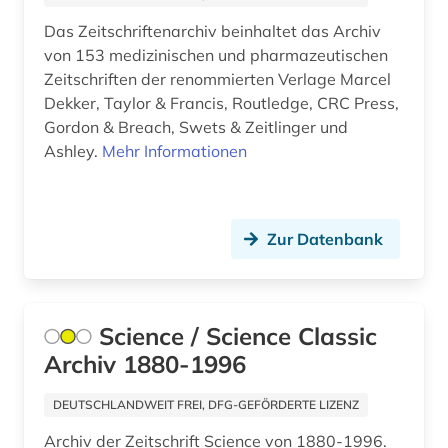
Das Zeitschriftenarchiv beinhaltet das Archiv
gesundheitsversorgung (1)
von 153 medizinischen und pharmazeutischen
gesundheitswesen (4)
Zeitschriften der renommierten Verlage Marcel
Dekker, Taylor & Francis, Routledge, CRC Press,
gewerbliche schutzrechte (4)
Gordon & Breach, Swets & Zeitlinger und
Ashley.
Mehr Informationen
gewerblicher rechtsschutz (5)
giftstoffe (1)
grenzwert (1)
Zur Datenbank
grippe (1)
grippeviren (1)
Science / Science Classic
Archiv 1880-1996
hebammenwissenschaft (1)
heilpflanzen (5)
DEUTSCHLANDWEIT FREI, DFG-GEFÖRDERTE LIZENZ
Archiv der Zeitschrift Science von 1880-1996.
herbal remedies (1)