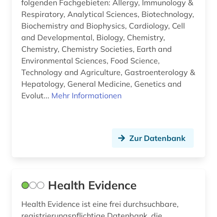
folgenden Fachgebieten: Allergy, Immunology &
Respiratory, Analytical Sciences, Biotechnology,
indien (1)
Biochemistry and Biophysics, Cardiology, Cell
and Developmental, Biology, Chemistry,
influenza (1)
Chemistry, Chemistry Societies, Earth and
informatik (1)
Environmental Sciences, Food Science,
Technology and Agriculture, Gastroenterology &
information und dokumentation (1)
Hepatology, General Medicine, Genetics and
Evolut...
Mehr Informationen
informationsmanagement (1)
informationssystem (1)
ingenieurwissenschaften (1)
Zur Datenbank
inhaltsstoff (1)
inhaltsstoffe (1)
Health Evidence
inhaltsverzeichnis (1)
Health Evidence ist eine frei durchsuchbare,
registrierungspflichtige Datenbank, die