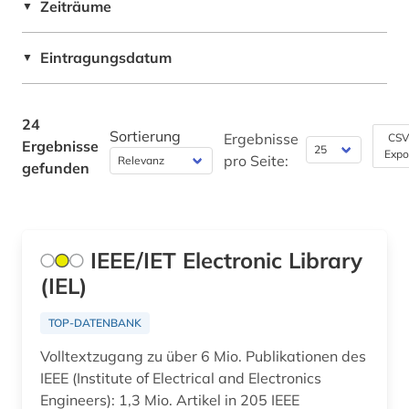
Zeiträume
▼
nanophotonik (1)
nanotechnologie (2)
Eintragungsdatum
▼
netzwerke (2)
24
optik (1)
Sortierung
Ergebnisse
CSV
Ergebnisse
Expo
pro Seite:
physik (4)
gefunden
programmieren (1)
programmierung (1)
IEEE/IET Electronic Library
prüftechnik (2)
(IEL)
software (2)
TOP-DATENBANK
steuerungs- und regelungstechnik (3)
Volltextzugang zu über 6 Mio. Publikationen des
IEEE (Institute of Electrical and Electronics
technik (7)
Engineers): 1,3 Mio. Artikel in 205 IEEE