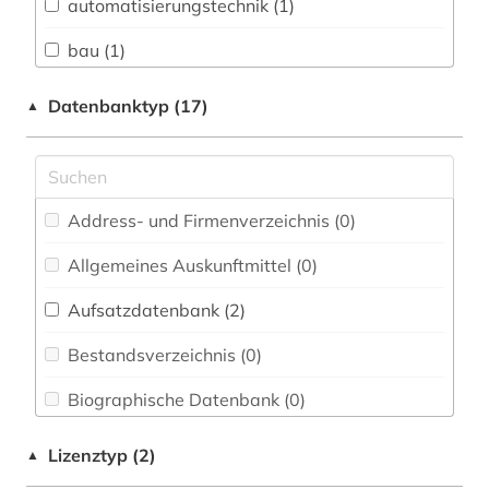
Informationswissenschaft (0)
automatisierungstechnik (1)
Chemie und Pharmazie (2)
bau (1)
Elektrotechnik, Elektronik, Nachrichtentechnik
bautechnik (1)
Datenbanktyp (17)
▲
(22)
bergbau (2)
Energietechnik (4)
betriebsführung (2)
Ethnologie (0)
Address- und Firmenverzeichnis (0
)
betriebsorganisation (2)
Geographie (0)
Allgemeines Auskunftmittel (0
)
bibliografie (1)
Geowissenschaften (0)
Aufsatzdatenbank (2
)
bibliometrie (1)
Germanistik. Niederlandistik. Skandinavistik
(0)
Bestandsverzeichnis (0
)
bio- und geophysik (2)
Geschichte (0)
Biographische Datenbank (0
)
biomedizinische technik (3)
Geschichte der Pädagogik und des
Buchhandelsverzeichnis (0
)
biotechnologie (1)
Lizenztyp (2)
▲
Bildungswesens (0)