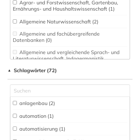
Agrar- und Forstwissenschaft, Gartenbau,
Ernährungs- und Haushaltswissenschaft (1)
Allgemeine Naturwissenschaft (2)
Allgemeine und fachübergreifende
Datenbanken (0)
Allgemeine und vergleichende Sprach- und
Literaturwissenschaft. Indogermanistik.
Außereuropäische Sprachen und Literaturen (0)
Schlagwörter (72)
▲
Anglistik. Amerikanistik (1)
Archäologie (0)
Architektur, Bauingenieur- und
anlagenbau (2)
Vermessungswesen (4)
automation (1)
Biologie, Biotechnologie (3)
automatisierung (1)
Buch- und Bibliothekswesen,