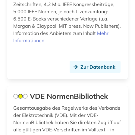
Zeitschriften, 4,2 Mio. IEEE Kongressbeiträge,
telekommunikation (1)
5.000 IEEE Normen, je nach Lizenzumfang:
umweltwissenschaft (2)
6.500 E-Books verschiedener Verlage (u.a.
Morgan & Claypool, MIT press, Now Publishers).
verfahrenstechnik (1)
Information des Anbieters zum Inhalt
Mehr
Informationen
web (1)
web-seite (1)
Zur Datenbank
werkstoff (1)
werkstoffe (2)
werkstoffkunde (1)
VDE NormenBibliothek
werkstoffwissenschaften (2)
Gesamtausgabe des Regelwerks des Verbands
der Elektrotechnik (VDE). Mit der VDE-
wirtschaftsinformatik (1)
NormenBibliothek haben Sie direkten Zugriff auf
alle gültigen VDE-Vorschriften im Volltext – in
wörterbuch (2)