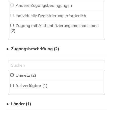
englisch (2)
Andere Zugangsbedingungen
Natur- und Umweltschutz (0)
fernerkundung (1)
Individuelle Registrierung erforderlich
Pädagogik (0)
fertigungstechnik (2)
Zugang mit Authentifizierungsmechanismen
Philosophie (0)
(2)
hardware (2)
Physik (5)
informatik (4)
Zugangsbeschriftung (2)
▲
Politologie (0)
informatik und kommunikationstechnik (2)
Psychologie (0)
informationstechnik (2)
Rechtswissenschaft (0)
Uninetz (2)
ingenieurwissenschaften (1)
Romanistik (0)
frei verfügbar (1)
iot (1)
Slavistik (0)
kommunikationstechnik (1)
Soziologie (0)
Länder (1)
▲
konstruktion (1)
Sport (0)