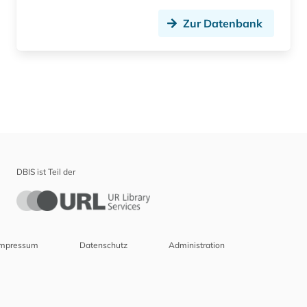
Zur Datenbank
DBIS ist Teil der
Impressum
Datenschutz
Administration