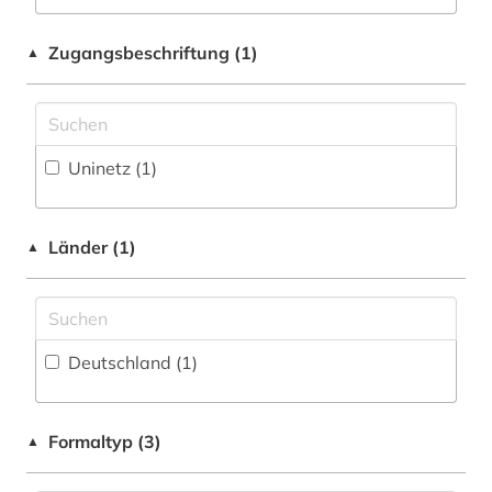
Philosophie (0)
Zugangsbeschriftung (1)
▲
Physik (0)
Politologie (0)
Psychologie (0)
Uninetz (1)
Rechtswissenschaft (0)
Romanistik (0)
Länder (1)
▲
Slavistik (0)
Soziologie (0)
Deutschland (1)
Sport (0)
Technik (3)
Formaltyp (3)
▲
Theologie und Religionswissenschaften (0)