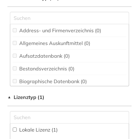
norm (1)
Energietechnik (1)
normenbibliothek (1)
Ethnologie (0)
Address- und Firmenverzeichnis (0
)
technik (1)
Geographie (0)
Allgemeines Auskunftmittel (0
)
vde-richtlinien (1)
Geowissenschaften (0)
Aufsatzdatenbank (0
)
vde-vorschriften (1)
Germanistik. Niederlandistik. Skandinavistik
(0)
Bestandsverzeichnis (0
)
Geschichte (0)
Biographische Datenbank (0
)
Geschichte der Pädagogik und des
Buchhandelsverzeichnis (0
)
Lizenztyp (1)
▲
Bildungswesens (0)
Disziplinäre Forschungsdatenrepositorien (0
)
Gesundheitswissenschaften (0)
Disziplinäre Repositorien (0
)
Informatik (0)
Lokale Lizenz (1)
Fachbibliographie (1
)
Klassische Philologie. Byzantinistik.