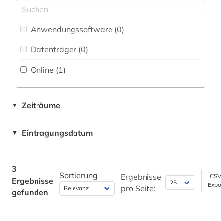
Werkstoffwissenschaften und
Fertigungstechnik (2)
Anwendungssoftware (0
)
Wirtschaftswissenschaften (0)
Datenträger (0
)
Wissenschaftskunde, Forschung, Hochschul-,
Museumswesen (0)
Online (1
)
Zeiträume
▼
Eintragungsdatum
▼
3
Sortierung
Ergebnisse
CSV
Ergebnisse
Expo
pro Seite:
gefunden