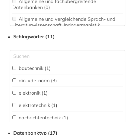
Allgemeine und fachübergreifende
Datenbanken (0)
Allgemeine und vergleichende Sprach- und
Literaturwissenschaft. Indogermanistik.
Außereuropäische Sprachen und Literaturen (0)
Schlagwörter (11)
▲
Anglistik. Amerikanistik (0)
Archäologie (0)
Architektur, Bauingenieur- und
bautechnik (1)
Vermessungswesen (1)
din-vde-norm (3)
Biologie, Biotechnologie (0)
elektronik (1)
Buch- und Bibliothekswesen,
Informationswissenschaft (0)
elektrotechnik (1)
Chemie und Pharmazie (1)
nachrichtentechnik (1)
Elektrotechnik, Elektronik, Nachrichtentechnik
norm (1)
Datenbanktyp (17)
▲
(3)