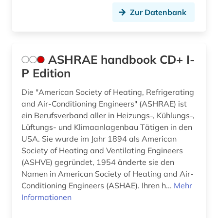
Zur Datenbank
forschungsdaten (1)
forschungsdatenmanagement (1)
forschungsdatenrepositorium (1)
ASHRAE handbook CD+ I-
P Edition
forschungseinrichtung wissenschaft technik
verzeichnis (1)
Die "American Society of Heating, Refrigerating
and Air-Conditioning Engineers" (ASHRAE) ist
forstwirtschaft (1)
ein Berufsverband aller in Heizungs-, Kühlungs-,
fortschrittsbericht (1)
Lüftungs- und Klimaanlagenbau Tätigen in den
USA. Sie wurde im Jahr 1894 als American
fotografie (1)
Society of Heating and Ventilating Engineers
(ASHVE) gegründet, 1954 änderte sie den
fotografieren (1)
Namen in American Society of Heating and Air-
frankreich (3)
Conditioning Engineers (ASHAE). Ihren h...
Mehr
Informationen
französisch (5)