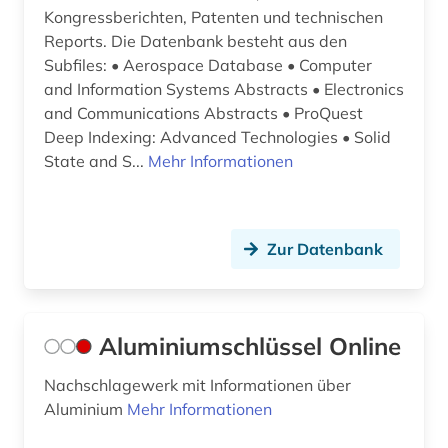
elektronische publikation (1)
Kongressberichten, Patenten und technischen
Reports. Die Datenbank besteht aus den
elektronische zeitschrift (8)
Subfiles: • Aerospace Database • Computer
and Information Systems Abstracts • Electronics
elektronisches buch (42)
and Communications Abstracts • ProQuest
elektrooptik (4)
Deep Indexing: Advanced Technologies • Solid
State and S...
Mehr Informationen
elektrotechnik (17)
elektrotechnik und elektronik (1)
Zur Datenbank
elementarpartikel (1)
elktrotechnik (1)
emblem (1)
Aluminiumschlüssel Online
en-norm (1)
Nachschlagewerk mit Informationen über
Aluminium
Mehr Informationen
en-normen (1)