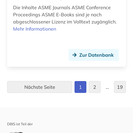
geschichte 1912-1923 (1)
Die Inhalte ASME Journals ASME Conference
Proceedings ASME E-Books sind je nach
geschichte der naturwissenschaften (1)
abgeschlossener Lizenz im Volltext zugänglich.
Mehr Informationen
geschichtswissenschaft (1)
geschmacksmuster (2)
geschmacksmusterrecherche (2)
Zur Datenbank
geschmacksmusterrecht (2)
geschützte topographien (1)
Nächste Seite
1
2
…
19
geschütztes design (1)
gesellschaft (2)
gesetzgebung (1)
DBIS ist Teil der
gestaltung (1)