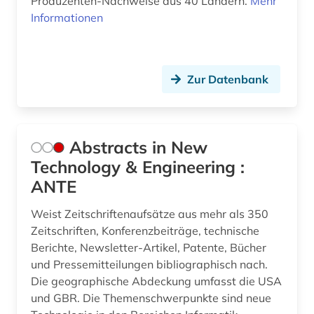
Produzenten-Nachweise aus 40 Ländern.
Mehr
bio- und geophysik (2)
Informationen
bio-basierte kunststoffe (1)
bio-basierte verbundwerkstoffe (1)
Zur Datenbank
biodiversität (1)
bioenergie (1)
Abstracts in New
bioengineer (1)
Technology & Engineering :
biografin (1)
ANTE
bioingenieurwesen (1)
Weist Zeitschriftenaufsätze aus mehr als 350
Zeitschriften, Konferenzbeiträge, technische
biologie (6)
Berichte, Newsletter-Artikel, Patente, Bücher
und Pressemitteilungen bibliographisch nach.
biomechanik (1)
Die geographische Abdeckung umfasst die USA
biomedizinische technik (2)
und GBR. Die Themenschwerpunkte sind neue