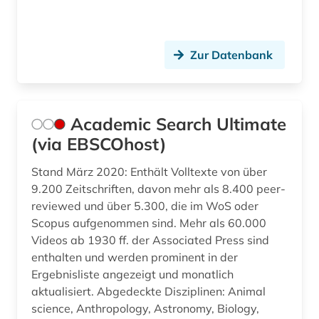
denkmalpflege (2)
design (4)
Zur Datenbank
design &amp; publishing (2)
designrecht (1)
Academic Search Ultimate
designregister (1)
(via EBSCOhost)
designschutz (2)
Stand März 2020: Enthält Volltexte von über
9.200 Zeitschriften, davon mehr als 8.400 peer-
desktop-publishing (1)
reviewed und über 5.300, die im WoS oder
deutsch (17)
Scopus aufgenommen sind. Mehr als 60.000
Videos ab 1930 ff. der Associated Press sind
deutsche philologie (1)
enthalten und werden prominent in der
Ergebnisliste angezeigt und monatlich
deutschland (7)
aktualisiert. Abgedeckte Disziplinen: Animal
deutschland <ddr> (1)
science, Anthropology, Astronomy, Biology,