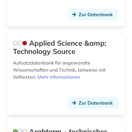
en-vornorm (1)
Zur Datenbank
energie (1)
energiebewusstes bauen (1)
energieforschung (1)
Applied Science &amp;
Technology Source
energietechnik (6)
Aufsatzdatenbank für angewandte
energiewende (1)
Wissenschaften und Technik, teilweise mit
energy (1)
Volltexten.
Mehr Informationen
engagement (1)
engineering (1)
Zur Datenbank
engineering profession (1)
englisch (10)
Arabterm - technisches