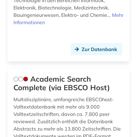
Technologie in den Bereichen Informatik,
bionik (1)
Elektronik, Biotechnologie, Medizintechnik,
Bauingenieurwesen, Elektro- und Chemie...
Mehr
biowissenschaften (3)
Informationen
bodenkunde (1)
botanik (1)
Zur Datenbank
brandschutz (5)
brief (1)
Academic Search
briefsammlung (1)
Complete (via EBSCO Host)
buch (1)
Multidisziplinäre, umfangreiche EBSCOhost-
buchbestand (1)
Volltextdatenbank mit mehr als 9.000
Volltextzeitschriften, davon ca. 7.800 peer
building information modeling (1)
reviewed. Zusätzlich enthält die Datenbank
Abstracts zu mehr als 13.800 Zeitschriften. Die
bundesanstalt für arbeitsschutz und
arbeitsmedizin (2)
Volltextdokumente werden im PDF-Format