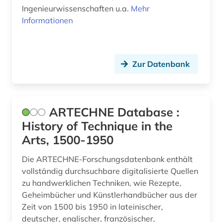
Ingenieurwissenschaften u.a.
Mehr
fertigungstechnik (4)
Informationen
festkörperforschung (1)
fett (1)
Zur Datenbank
feuer (1)
feuerwehrwesen (1)
ARTECHNE Database :
fid finnisch-ugrische/uralische sprachen (1)
History of Technique in the
fid geschichtswissenschaft (1)
Arts, 1500-1950
film (1)
Die ARTECHNE-Forschungsdatenbank enthält
vollständig durchsuchbare digitalisierte Quellen
filme (1)
zu handwerklichen Techniken, wie Rezepte,
Geheimbücher und Künstlerhandbücher aus der
filmwissenschaft (1)
Zeit von 1500 bis 1950 in lateinischer,
finanzwirtschaft (2)
deutscher, englischer, französischer,