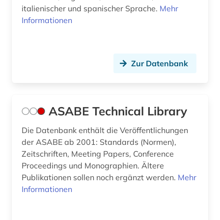
italienischer und spanischer Sprache.
Mehr
finite-elemente-methode (1)
Informationen
finnisch (1)
finnougristik (1)
Zur Datenbank
firmen (1)
firmenverzeichnis (1)
ASABE Technical Library
flotte (1)
Die Datenbank enthält die Veröffentlichungen
fluidik (1)
der ASABE ab 2001: Standards (Normen),
Zeitschriften, Meeting Papers, Conference
formelsammlung (1)
Proceedings und Monographien. Ältere
forschung (7)
Publikationen sollen noch ergänzt werden.
Mehr
Informationen
forschungdaten (1)
forschungsbericht (1)