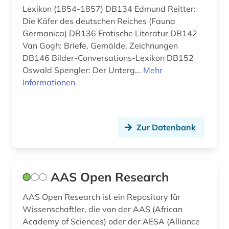
betriebsführung (3)
Spanien (2)
Lexikon (1854-1857) DB134 Edmund Reitter:
Die Käfer des deutschen Reiches (Fauna
betriebsorganisation (2)
USA (15)
Germanica) DB136 Erotische Literatur DB142
betriebsschutz (1)
Van Gogh: Briefe, Gemälde, Zeichnungen
Ungarn (2)
DB146 Bilder-Conversations-Lexikon DB152
betriebssicherheit (2)
Oswald Spengler: Der Unterg...
Mehr
Informationen
betriebssicherheitsverordnung (1)
betriebssicherheitsverordnung (2015) (1)
Zur Datenbank
betriebswirtschaft (2)
betriebswirtschaftslehre (1)
bgvr (2)
AAS Open Research
bibliografie (13)
AAS Open Research ist ein Repository für
Wissenschaftler, die von der AAS (African
bibliografin (3)
Academy of Sciences) oder der AESA (Alliance