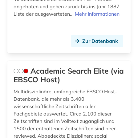
angeboten und gehen zurück bis ins Jahr 1887.
business (1)
Liste der ausgewerteten...
Mehr Informationen
bürokratie (1)
cd-rom (1)
Zur Datenbank
charles (1809-1882) (1)
chemie (89)
Academic Search Elite (via
chemikalien und färbemittel (1)
EBSCO Host)
china (3)
Multidisziplinäre, umfangreiche EBSCO Host-
Datenbank, die mehr als 3.400
circuit (1)
wissenschaftliche Zeitschriften aller
components (1)
Fachgebiete auswertet. Circa 2.100 dieser
Zeitschriften sind im Volltext zugänglich und
computer (2)
1500 der enthaltenen Zeitschriften sind peer-
reviewed. Abgedeckte Disziplinen: social
computersicherheit (1)