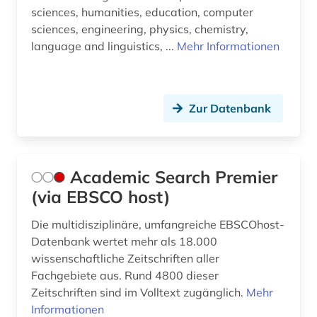
sciences, humanities, education, computer
computerspiel (1)
sciences, engineering, physics, chemistry,
language and linguistics, ...
Mehr Informationen
computertechnik (1)
computing &amp; processing (1)
Zur Datenbank
conferences (1)
controlling (1)
darwin, charles | naturwissenschaftler;
Academic Search Premier
biologe; geologe (1)
(via EBSCO host)
daten (1)
Die multidisziplinäre, umfangreiche EBSCOhost-
Datenbank wertet mehr als 18.000
datenaustausch (1)
wissenschaftliche Zeitschriften aller
datenbank (1)
Fachgebiete aus. Rund 4800 dieser
Zeitschriften sind im Volltext zugänglich.
Mehr
demographie (2)
Informationen