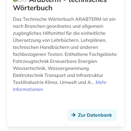
english (1)
Wörterbuch
entwicklung (1)
Das Technische Wörterbuch ARABTERM ist ein
nach Branchen geordnetes und allgemein
entwurf (1)
zugängliches Hilfsmittel für die einheitliche
Übersetzung von Lehrbüchern, Lehrplänen,
enzyklopädie (1)
technischen Handbüchern und anderen
epo (1)
fachbezogenen Texten. Enthaltene Fachgebiete:
Fahrzeugtechnik Erneuerbare Energien
ergonomie (1)
Wassertechnik, Wassergewinnung
Elektrotechnik Transport und Infrastruktur
erneuerbare energien (1)
Textilindustrie Klima, Umwelt und A...
Mehr
essay (1)
Informationen
eth zürich (1)
europa (7)
Zur Datenbank
europa exportindustrie einkauf führer (1)