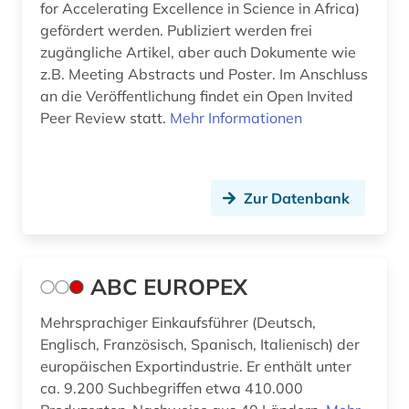
for Accelerating Excellence in Science in Africa)
bibliographie (8)
gefördert werden. Publiziert werden frei
bibliometrie (2)
zugängliche Artikel, aber auch Dokumente wie
z.B. Meeting Abstracts und Poster. Im Anschluss
bibliothek (1)
an die Veröffentlichung findet ein Open Invited
Peer Review statt.
Mehr Informationen
bibliotheksbestand (1)
bibliothekskatalog plus (1)
bibliothekswesen (1)
Zur Datenbank
bildbearbeitung (1)
bildgebendes verfahren (1)
ABC EUROPEX
bildinformatik (1)
Mehrsprachiger Einkaufsführer (Deutsch,
Englisch, Französisch, Spanisch, Italienisch) der
bildung (2)
europäischen Exportindustrie. Er enthält unter
bildverarbeitung (2)
ca. 9.200 Suchbegriffen etwa 410.000