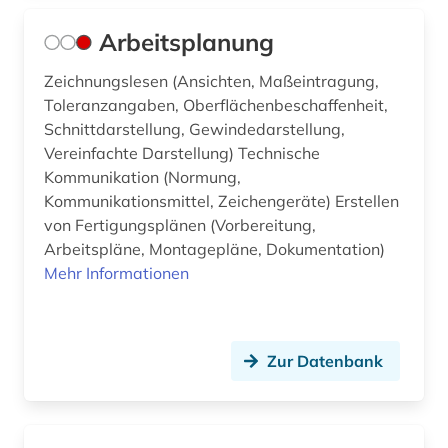
europa patent (2)
Arbeitsplanung
europa patentschrift (1)
Zeichnungslesen (Ansichten, Maßeintragung,
european patent office (1)
Toleranzangaben, Oberflächenbeschaffenheit,
Schnittdarstellung, Gewindedarstellung,
europäische gemeinschaft (1)
Vereinfachte Darstellung) Technische
Kommunikation (Normung,
europäische gemeinschaft handelsmarke (1)
Kommunikationsmittel, Zeichengeräte) Erstellen
von Fertigungsplänen (Vorbereitung,
europäische gemeinschaft warenzeichen (1)
Arbeitspläne, Montagepläne, Dokumentation)
europäische union (3)
Mehr Informationen
europäisches patentamt (4)
evaluation (3)
Zur Datenbank
explosionen (1)
exponat (1)