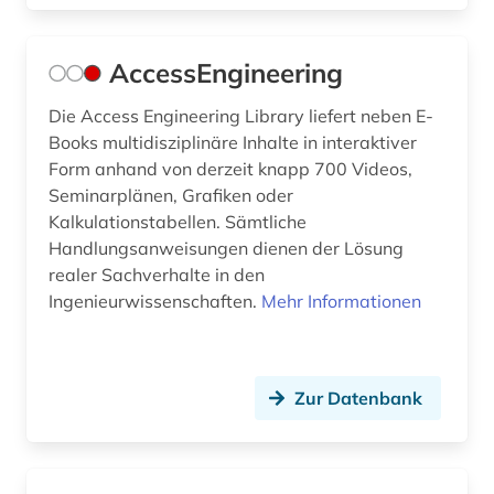
digitale bildverarbeitung (1)
AccessEngineering
digitale fotografie (2)
Die Access Engineering Library liefert neben E-
digitalisierung (5)
Books multidisziplinäre Inhalte in interaktiver
din-en-iso-norm (1)
Form anhand von derzeit knapp 700 Videos,
Seminarplänen, Grafiken oder
din-iso-norm (1)
Kalkulationstabellen. Sämtliche
Handlungsanweisungen dienen der Lösung
din-norm (6)
realer Sachverhalte in den
din-norm fachsprache wörterbuch (1)
Ingenieurwissenschaften.
Mehr Informationen
din-normen (1)
din-vde-norm (3)
Zur Datenbank
din-vde-normen (1)
discovery system (1)