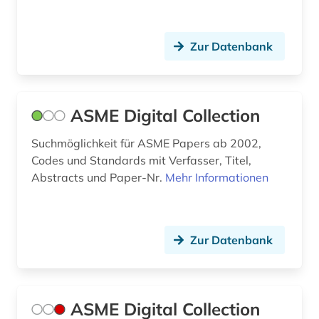
gefährlichkeit (1)
geisteswissenschaft (1)
Zur Datenbank
geisteswissenschaften (15)
general topics for engineers (1)
ASME Digital Collection
geomechanik (1)
Suchmöglichkeit für ASME Papers ab 2002,
geophysik (1)
Codes und Standards mit Verfasser, Titel,
Abstracts und Paper-Nr.
Mehr Informationen
geotechnik (1)
geowissenschaften (3)
Zur Datenbank
geschichte (18)
geschichte 1791-1901 (1)
geschichte 1800-1900 (1)
ASME Digital Collection