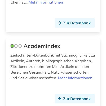
Chemist...
Mehr Informationen
deutschland gebrauchsmuster (1)
deutschland handelsmarke (1)
Zur Datenbank
deutschland offenlegungsschrift (1)
deutschland patent (1)
deutschland warenzeichen (1)
Academindex
devices &amp; systems (1)
Zeitschriften-Datenbank mit Suchmöglichkeit zu
Artikeln, Autoren, bibliographischen Angaben,
diagramm (1)
Zitationen zu mehreren Mio. Artikeln aus den
Bereichen Gesundheit, Naturwissenschaften
diebstahlsicherung (1)
und Sozialwissenschaften.
Mehr Informationen
dienstleistung (3)
dieselmotor (1)
Zur Datenbank
digitale bibliothek (1)