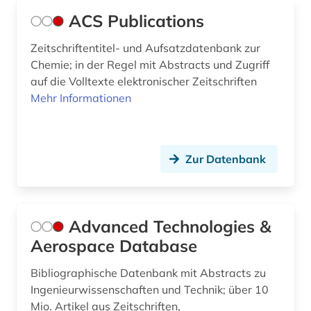
e-learning (3)
ACS Publications
e-technik (1)
Zeitschriftentitel- und Aufsatzdatenbank zur
edition (1)
Chemie; in der Regel mit Abstracts und Zugriff
auf die Volltexte elektronischer Zeitschriften
eigentum (1)
Mehr Informationen
einbruchsicherung (2)
einflußanalyse (1)
Zur Datenbank
eisenbahn (3)
eisenbahnwesen (1)
Advanced Technologies &
ejournals (1)
Aerospace Database
elektronik (9)
Bibliographische Datenbank mit Abstracts zu
Ingenieurwissenschaften und Technik; über 10
elektronische bildverarbeitung (1)
Mio. Artikel aus Zeitschriften,