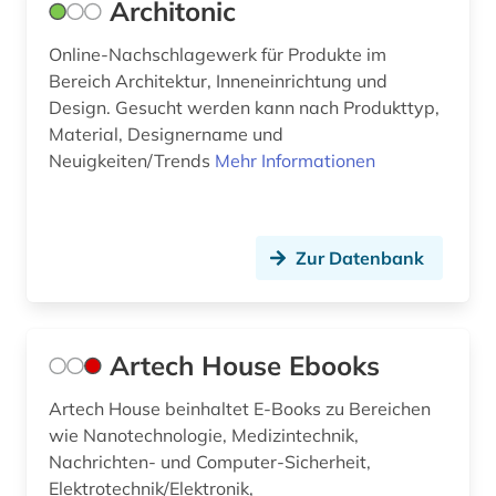
Architonic
fachkraft (1)
Online-Nachschlagewerk für Produkte im
fachsprache (1)
Bereich Architektur, Inneneinrichtung und
Design. Gesucht werden kann nach Produkttyp,
fahrrad (1)
Material, Designername und
Neuigkeiten/Trends
Mehr Informationen
fahrzeugbau (1)
fahrzeugtechnik (3)
fallstudie (1)
Zur Datenbank
familienunternehmen (1)
fasern (1)
Artech House Ebooks
fehleranalyse (1)
Artech House beinhaltet E-Books zu Bereichen
fehlermöglichkeitsanalyse (1)
wie Nanotechnologie, Medizintechnik,
Nachrichten- und Computer-Sicherheit,
fernerkundung (3)
Elektrotechnik/Elektronik,