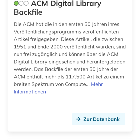
ACM Digital Library
dissertation (1)
Backfile
dokumentenserver (2)
Die ACM hat die in den ersten 50 Jahren ihres
Veröffentlichungsprogramms veröffentlichten
dortmund (1)
Artikel freigegeben. Diese Artikel, die zwischen
1951 und Ende 2000 veröffentlicht wurden, sind
druck (1)
nun frei zugänglich und können über die ACM
druck- und verlagsindustrie (1)
Digital Library eingesehen und heruntergeladen
werden. Das Backfile der ersten 50 Jahre der
druckindustrie (1)
ACM enthält mehr als 117.500 Artikel zu einem
breiten Spektrum von Compute...
Mehr
drucktechnik (2)
Informationen
druckvorstufe druckverfahren druckfarbe
papier druckindustrie (1)
dämpfung (1)
Zur Datenbank
dänemark (1)