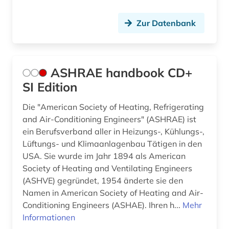
französisches sprachgebiet (1)
Zur Datenbank
funktechnik (1)
fürstlich waldecksche hofbibliothek (1)
garn (1)
ASHRAE handbook CD+
SI Edition
gasversorgung (1)
Die "American Society of Heating, Refrigerating
gebrauchsmuster (8)
and Air-Conditioning Engineers" (ASHRAE) ist
ein Berufsverband aller in Heizungs-, Kühlungs-,
gebrauchsmusteranmeldung (3)
Lüftungs- und Klimaanlagenbau Tätigen in den
gebrauchsmusterrecherche (3)
USA. Sie wurde im Jahr 1894 als American
Society of Heating and Ventilating Engineers
gebrauchsmusterrecht (5)
(ASHVE) gegründet, 1954 änderte sie den
Namen in American Society of Heating and Air-
gechichte (1)
Conditioning Engineers (ASHAE). Ihren h...
Mehr
gefahrstoffe (1)
Informationen