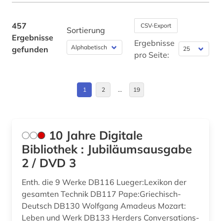
bauphysik (1)
Japan (1)
bauprodukt (1)
Kanada (1)
457
CSV-Export
Sortierung
Ergebnisse
baurecht (1)
Korea (2)
Ergebnisse
gefunden
pro Seite:
bauschaden (2)
Oesterreich (8)
baustoff (1)
Palaestina (1)
1
2
…
19
bautechnik (5)
Russland, Sowjetunion (1)
bauwesen (1)
Saarland (1)
10 Jahre Digitale
berechnung (3)
Sachsen (1)
Bibliothek : Jubiläumsausgabe
2 / DVD 3
bergbau (3)
Schleswig-Holstein (1)
Enth. die 9 Werke DB116 Lueger:Lexikon der
berlin (1)
Schweden (1)
gesamten Technik DB117 Pape:Griechisch-
beschaffung (1)
Schweiz (6)
Deutsch DB130 Wolfgang Amadeus Mozart:
Leben und Werk DB133 Herders Conversations-