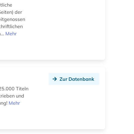
tliche
eiten) der
eitgenossen
riftlichen
...
Mehr
Zur Datenbank
25.000 Titeln
trieben und
ung!
Mehr