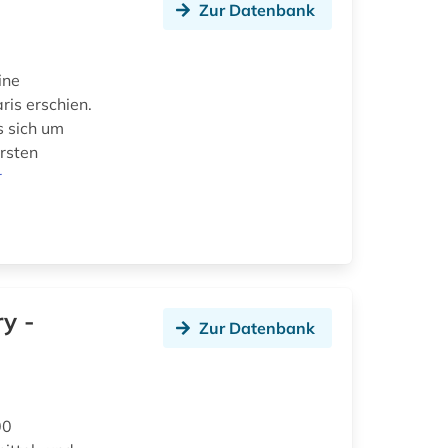
Zur Datenbank
ine
ris erschien.
s sich um
ersten
r
ry -
Zur Datenbank
00