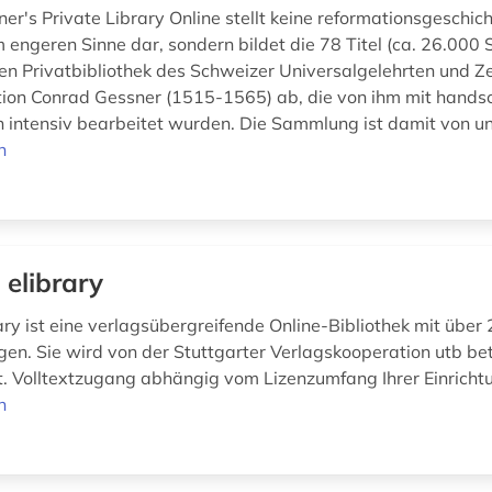
r's Private Library Online stellt keine reformationsgeschich
engeren Sinne dar, sondern bildet die 78 Titel (ca. 26.000 S
ten Privatbibliothek des Schweizer Universalgelehrten und Z
ion Conrad Gessner (1515-1565) ab, die von ihm mit handsch
 intensiv bearbeitet wurden. Die Sammlung ist damit von un
n
 elibrary
ary ist eine verlagsübergreifende Online-Bibliothek mit über 
gen. Sie wird von der Stuttgarter Verlagskooperation utb be
lt. Volltextzugang abhängig vom Lizenzumfang Ihrer Einricht
n