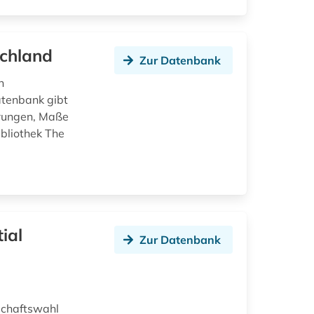
schland
Zur Datenbank
n
tenbank gibt
erungen, Maße
bliothek The
ial
Zur Datenbank
schaftswahl