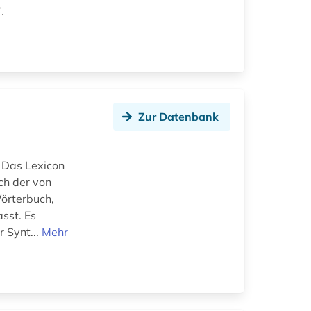
.
Zur Datenbank
 Das Lexicon
ch der von
örterbuch,
sst. Es
 Synt...
Mehr