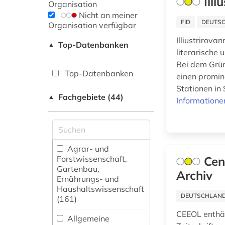
Ill
Organisation
Nicht an meiner
FID
DEUTSC
Organisation verfügbar
Illiustrirova
Top-Datenbanken
▲
literarische 
Bei dem Grün
Top-Datenbanken
einen promin
Stationen in 
Fachgebiete (44)
▲
Informatione
Agrar- und
Forstwissenschaft,
Cen
Gartenbau,
Archiv
Ernährungs- und
Haushaltswissenschaft
DEUTSCHLANDW
(161)
CEEOL enthält
Allgemeine