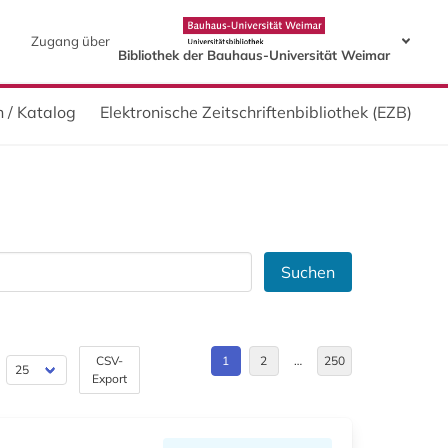
Zugang über
Bibliothek der Bauhaus-Universität Weimar
 / Katalog
Elektronische Zeitschriftenbibliothek (EZB)
Suchen
CSV-
1
2
…
250
Export