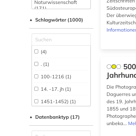
Zeitschrifte
Naturwissenschaft
Südosteuropa
(171)
Der überwieg
Schlagwörter (1000)
Allgemeine und
▲
Kulturzeitsch
fachübergreifende
Informatione
Datenbanken (814)
Allgemeine und
vergleichende Sprach-
(4)
und
Literaturwissenschaft.
. (1)
500
Indogermanistik.
Jahrhun
Außereuropäische
100-1216 (1)
Sprachen und
Literaturen (330)
Die Photogr
14. -17. jh (1)
Daguerres un
Anglistik.
1451-1452) (1)
des 19. Jahr
Amerikanistik (357)
1855 und 18
1525&gt (1)
Photographe
Datenbanktyp (17)
Archäologie (111)
▲
unbeka...
Meh
1535-1920 (1)
Architektur,
Bauingenieur- und