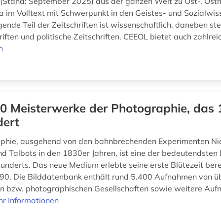
n (Stand: September 2025) aus der ganzen Welt zu Ost-, Ostm
 im Volltext mit Schwerpunkt in den Geistes- und Sozialwis
ende Teil der Zeitschriften ist wissenschaftlich, daneben st
riften und politische Zeitschriften. CEEOL bietet auch zahlreic
n
0 Meisterwerke der Photographie, das 
dert
aphie, ausgehend von den bahnbrechenden Experimenten Ni
d Talbots in den 1830er Jahren, ist eine der bedeutendsten
hunderts. Das neue Medium erlebte seine erste Blütezeit ber
90. Die Bilddatenbank enthält rund 5.400 Aufnahmen von ü
n bzw. photographischen Gesellschaften sowie weitere Au
r Informationen