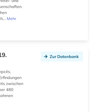
ittel- und
senschaften.
ehen
h...
Mehr
19.
Zur Datenbank
epcés,
 Erfindungen
eits zwischen
ber 480
fnahmen