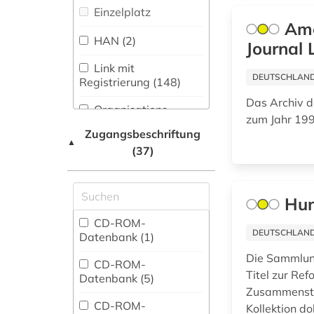
abchasien (1)
Einzelplatz
Musikwissenschaft
Ame
(207)
abda (1)
HAN (2)
Journal 
Natur- und
abendroth,
Link mit
Umweltschutz (127)
DEUTSCHLANDW
wolfgang | politologe;
Registrierung (148)
wissenschaftler; jurist;
Das Archiv d
Pädagogik (240)
hochschullehrer;
Organisations-
zum Jahr 19
widerstandskämpfer;
Netzwerk / VPN (16)
Philosophie (302)
Zugangsbeschriftung
sozialist (1)
▲
(37)
Shibboleth (3)
Physik (144)
aberglaube (2)
Zugriff vor Ort (2)
Politologie (660)
abfall (6)
Hun
Psychologie (184)
abfallrecht (3)
CD-ROM-
DEUTSCHLANDW
Datenbank (1)
Rechtswissenschaft
abfallverwertung (1)
Die Sammlung
(1220)
CD-ROM-
Titel zur Re
Datenbank (5)
abgabenordnung (1)
Romanistik (187)
Zusammenstel
CD-ROM-
abgabeordnung (1)
Kollektion d