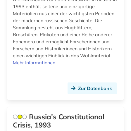
1993 enthält seltene und einzigartige
nordische staaten (1)
Materialien aus einer der wichtigsten Perioden
online-publikation (3)
der modernen russischen Geschichte. Die
Sammlung besteht aus Flugblättern,
ostasien (2)
Broschüren, Plakaten und einer Reihe anderer
Ephemera und ermöglicht Forscherinnen und
osteuropa (2)
Forschern und Historikerinnen und Historikern
einen wichtigen Einblick in das Wahlmaterial.
ostkirche (1)
Mehr Informationen
ostmitteleuropa (2)
pakistan (1)
Zur Datenbank
panama (1)
paris (1)
Russia's Constitutional
parlament (1)
Crisis, 1993
parlamentswahl (8)