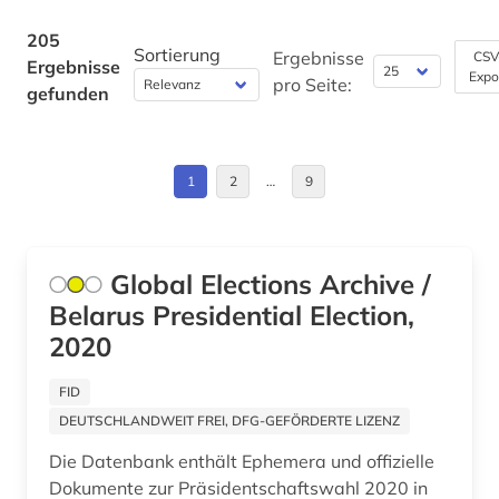
elektronische zeitschrift (2)
Deutschland (23)
205
Sortierung
elektronisches buch (11)
Ergebnisse
CSV
Ergebnisse
Expo
Deutschland (DDR) (3)
pro Seite:
gefunden
empirische sozialforschung (1)
Estland (2)
england (3)
Europa (4)
1
2
…
9
englisch (2)
Frankreich (5)
entwicklung (1)
GUS (2)
Global Elections Archive /
entwicklungsländer (1)
Belarus Presidential Election,
Griechenland (1)
entwicklungspolitik (1)
2020
Großbritannien (7)
enzyklopädie (3)
FID
Hamburg (1)
europa (4)
DEUTSCHLANDWEIT FREI, DFG-GEFÖRDERTE LIZENZ
Hessen (1)
Die Datenbank enthält Ephemera und offizielle
europäische union (2)
Dokumente zur Präsidentschaftswahl 2020 in
Israel (1)