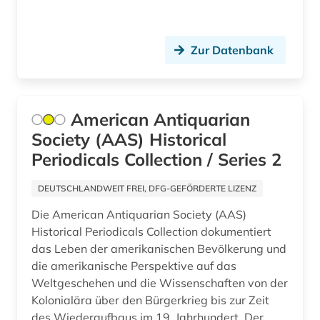
spanisch (1)
sport (3)
Zur Datenbank
sprache (2)
staat (5)
American Antiquarian
staatsduma (5)
Society (AAS) Historical
Periodicals Collection / Series 2
staatsrecht (2)
DEUTSCHLANDWEIT FREI, DFG-GEFÖRDERTE LIZENZ
stadtforschung (1)
Die American Antiquarian Society (AAS)
stadtplanung (1)
Historical Periodicals Collection dokumentiert
das Leben der amerikanischen Bevölkerung und
statistik (2)
die amerikanische Perspektive auf das
städtebau (1)
Weltgeschehen und die Wissenschaften von der
Kolonialära über den Bürgerkrieg bis zur Zeit
südafrika (1)
des Wiederaufbaus im 19. Jahrhundert. Der