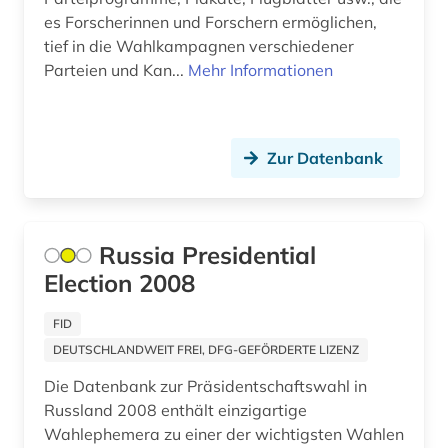
menschenrechte (1)
es Forscherinnen und Forschern ermöglichen,
tief in die Wahlkampagnen verschiedener
migration (1)
Parteien und Kan...
Mehr Informationen
militär (1)
militärwesen (1)
Zur Datenbank
mission (1)
mitarbeiterführung (1)
Russia Presidential
mittelamerika (1)
Election 2008
mittelmeer (1)
FID
mitterrand (1)
DEUTSCHLANDWEIT FREI, DFG-GEFÖRDERTE LIZENZ
Die Datenbank zur Präsidentschaftswahl in
mittlerer osten (1)
Russland 2008 enthält einzigartige
mongolen (1)
Wahlephemera zu einer der wichtigsten Wahlen