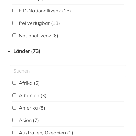
briefwechsel (2)
FID-Nationallizenz (15)
bundeskanzler (1)
frei verfügbar (13)
börse (1)
Nationallizenz (6)
bürgerrechtsbewegung (1)
Nationallizenz-Login für registrierte
chemie (1)
Länder (73)
▲
Einzelpersonen (12)
china (11)
Nationallizenz-Login für registrierte
Einzelpersonen (5)
chinesen (1)
Afrika (6)
chinesisch (1)
Albanien (3)
demokratie (3)
Amerika (8)
demokratisierung (1)
Asien (7)
deutsch (4)
Australien, Ozeanien (1)