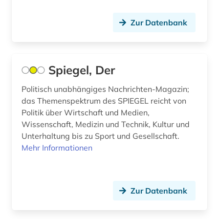
finanzpolitik (1)
Montenegro (2)
Zur Datenbank
fotografie (1)
Niederlande (1)
frankreich (6)
Niedersachsen (1)
Spiegel, Der
französisch (2)
Nordrhein-Westfalen (2)
Politisch unabhängiges Nachrichten-Magazin;
françois (1)
Norwegen (1)
das Themenspektrum des SPIEGEL reicht von
Politik über Wirtschaft und Medien,
frau (1)
Oesterreich (3)
Wissenschaft, Medizin und Technik, Kultur und
Unterhaltung bis zu Sport und Gesellschaft.
frauenforschung (2)
Ostasien (5)
Mehr Informationen
frauenwahlrecht (1)
Osteuropa (5)
friedensforschung (1)
Ostmitteleuropa (2)
Zur Datenbank
frühe neuzeit (2)
Polen (2)
galloromanistik (2)