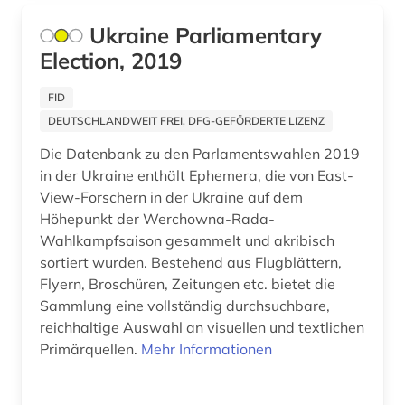
Portugal (1)
Ukraine Parliamentary
gedenktag (1)
Rheinland-Pfalz (1)
Election, 2019
genderforschung (1)
Rumänien (2)
FID
geografie (2)
Russland, Sowjetunion (16)
DEUTSCHLANDWEIT FREI, DFG-GEFÖRDERTE LIZENZ
geographie (2)
Saarland (1)
Die Datenbank zu den Parlamentswahlen 2019
in der Ukraine enthält Ephemera, die von East-
geoinformatik (1)
Sachsen (2)
View-Forschern in der Ukraine auf dem
germanistik (1)
Höhepunkt der Werchowna-Rada-
Sachsen-Anhalt (2)
Wahlkampfsaison gesammelt und akribisch
geschichte (57)
Schleswig-Holstein (1)
sortiert wurden. Bestehend aus Flugblättern,
Flyern, Broschüren, Zeitungen etc. bietet die
geschichte &lt;1989-1993&gt; (1)
Schweden (1)
Sammlung eine vollständig durchsuchbare,
reichhaltige Auswahl an visuellen und textlichen
geschichte 1691-1820 (1)
Schweiz (1)
Primärquellen.
Mehr Informationen
geschichte 1700-1900 (1)
Serbien (2)
geschichte 1800-2010 (1)