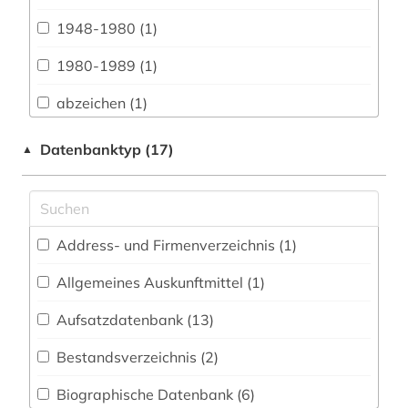
Biologie, Biotechnologie (0)
1948-1980 (1)
Buch- und Bibliothekswesen,
Informationswissenschaft (1)
1980-1989 (1)
Chemie und Pharmazie (0)
abzeichen (1)
Elektrotechnik, Elektronik, Nachrichtentechnik
afghanistan (2)
Datenbanktyp (17)
▲
(0)
afrika (6)
Energietechnik (1)
afroamerikaner (1)
Ethnologie (8)
Address- und Firmenverzeichnis (1
)
agrarwissenschaften (1)
Geographie (11)
Allgemeines Auskunftmittel (1
)
albanien (1)
Geowissenschaften (0)
Aufsatzdatenbank (13
)
amerika (8)
Germanistik. Niederlandistik. Skandinavistik
(3)
Bestandsverzeichnis (2
)
amtsdrucksache (2)
Geschichte (81)
Biographische Datenbank (6
)
analysen (1)