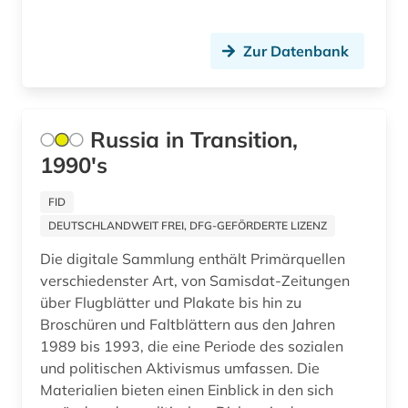
geschichte 1999 (1)
Unbekannt (1)
geschichte 2007 (1)
Ungarn (1)
Zur Datenbank
geschichte 2008 (1)
Zypern (1)
geschichte 2011 (1)
Russia in Transition,
geschichte 2012 (1)
1990's
geschichte 2014 (2)
FID
geschichte 2016 (1)
DEUTSCHLANDWEIT FREI, DFG-GEFÖRDERTE LIZENZ
Die digitale Sammlung enthält Primärquellen
geschichte 2018 (1)
verschiedenster Art, von Samisdat-Zeitungen
geschichte 2019 (1)
über Flugblätter und Plakate bis hin zu
Broschüren und Faltblättern aus den Jahren
geschichte 600-1999 (1)
1989 bis 1993, die eine Periode des sozialen
und politischen Aktivismus umfassen. Die
geschlecht (1)
Materialien bieten einen Einblick in den sich