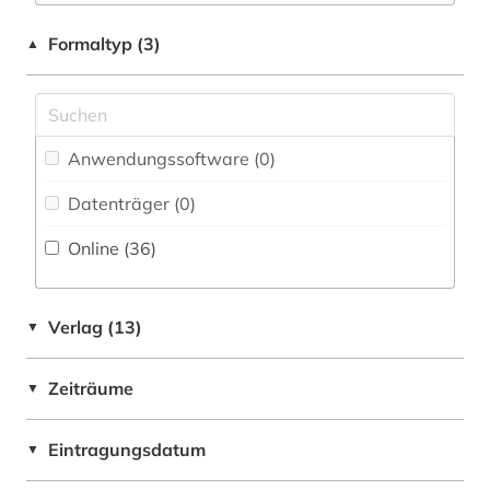
deutsche demokratische republik (1)
Baden-Wuerttemberg (1)
Formaltyp (3)
▲
deutscher gewerkschaftsbund (1)
Baltikum (2)
deutschland (8)
Bayern (3)
diplomatie (1)
Anwendungssoftware (0
)
Belarus (3)
dokument (2)
Datenträger (0
)
Berlin (1)
dokumente (2)
Online (36
)
Bosnien-Herzegowina (2)
dynastie (1)
Brandenburg (1)
ecuador (1)
Verlag (13)
▼
Bremen (1)
eheschließung (1)
Zeiträume
▼
Bulgarien (2)
einwanderung (1)
China (9)
Eintragungsdatum
▼
elektronische bibliothek (1)
Daenemark (1)