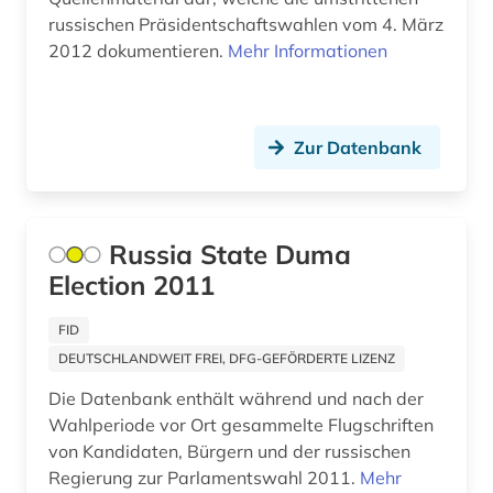
internationale politik (2)
russischen Präsidentschaftswahlen vom 4. März
2012 dokumentieren.
Mehr Informationen
internationaler vergleich (1)
internationales recht (2)
interpellation (1)
Zur Datenbank
islam (2)
israel (1)
Russia State Duma
Election 2011
japan (1)
japanologie (1)
FID
DEUTSCHLANDWEIT FREI, DFG-GEFÖRDERTE LIZENZ
journalismus (1)
Die Datenbank enthält während und nach der
judaistik (1)
Wahlperiode vor Ort gesammelte Flugschriften
von Kandidaten, Bürgern und der russischen
kaiser (2)
Regierung zur Parlamentswahl 2011.
Mehr