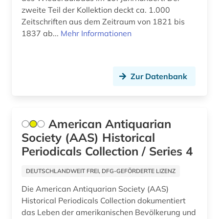
zweite Teil der Kollektion deckt ca. 1.000
südamerika (1)
Zeitschriften aus dem Zeitraum von 1821 bis
1837 ab...
Mehr Informationen
südostasien (3)
südosteuropa (2)
tagesgeschehen (1)
Zur Datenbank
technik (1)
technologie (2)
American Antiquarian
textsammlung (1)
Society (AAS) Historical
Periodicals Collection / Series 4
therapie (1)
DEUTSCHLANDWEIT FREI, DFG-GEFÖRDERTE LIZENZ
thesaurus (1)
Die American Antiquarian Society (AAS)
thüringen (1)
Historical Periodicals Collection dokumentiert
das Leben der amerikanischen Bevölkerung und
tibeter (1)