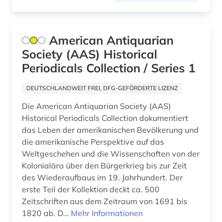
sozialarbeit (1)
sozialdemokratie (4)
American Antiquarian
Society (AAS) Historical
sozialdemokratische partei deutschlands (3)
Periodicals Collection / Series 1
soziale bedingungen (1)
DEUTSCHLANDWEIT FREI, DFG-GEFÖRDERTE LIZENZ
soziale gerechtigkeit (1)
Die American Antiquarian Society (AAS)
soziale software (1)
Historical Periodicals Collection dokumentiert
das Leben der amerikanischen Bevölkerung und
sozialgeschichte (1)
die amerikanische Perspektive auf das
sozialismus (1)
Weltgeschehen und die Wissenschaften von der
Kolonialära über den Bürgerkrieg bis zur Zeit
sozialwissenschaften (8)
des Wiederaufbaus im 19. Jahrhundert. Der
erste Teil der Kollektion deckt ca. 500
soziologie (12)
Zeitschriften aus dem Zeitraum von 1691 bis
1820 ab. D...
Mehr Informationen
spanien (1)