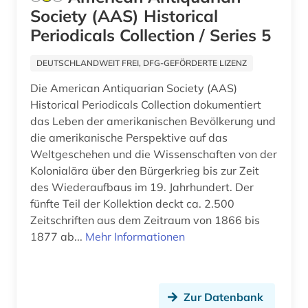
Society (AAS) Historical
russisch-orthodoxe kirche (1)
Periodicals Collection / Series 5
russische literatur (1)
DEUTSCHLANDWEIT FREI, DFG-GEFÖRDERTE LIZENZ
russland (13)
Die American Antiquarian Society (AAS)
sachsen (1)
Historical Periodicals Collection dokumentiert
das Leben der amerikanischen Bevölkerung und
schweiz (1)
die amerikanische Perspektive auf das
Weltgeschehen und die Wissenschaften von der
sicherheit (2)
Kolonialära über den Bürgerkrieg bis zur Zeit
singapur (1)
des Wiederaufbaus im 19. Jahrhundert. Der
fünfte Teil der Kollektion deckt ca. 2.500
sinologie (2)
Zeitschriften aus dem Zeitraum von 1866 bis
1877 ab...
Mehr Informationen
skandinavien (1)
sklaverei (1)
sowjetunion (2)
Zur Datenbank