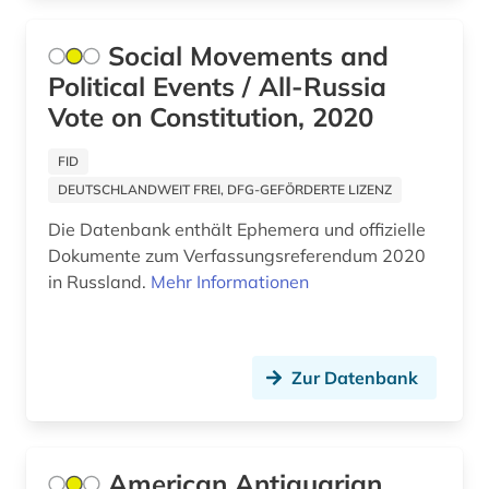
qing dynastie (1)
Social Movements and
quelle (9)
Political Events / All-Russia
quellen (3)
Vote on Constitution, 2020
recht (11)
FID
DEUTSCHLANDWEIT FREI, DFG-GEFÖRDERTE LIZENZ
rechtsgeschichte (1)
Die Datenbank enthält Ephemera und offizielle
rechtswissenschaft (1)
Dokumente zum Verfassungsreferendum 2020
in Russland.
Mehr Informationen
regierung (4)
regierungsdokumente (2)
regierungsorgane (1)
Zur Datenbank
regionalplanung (1)
religion (10)
American Antiquarian