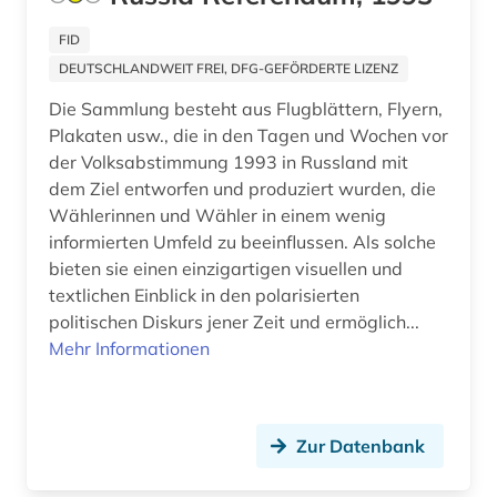
pressemitteilung (1)
FID
DEUTSCHLANDWEIT FREI, DFG-GEFÖRDERTE LIZENZ
primärquelle (2)
Die Sammlung besteht aus Flugblättern, Flyern,
protestantismus (1)
Plakaten usw., die in den Tagen und Wochen vor
der Volksabstimmung 1993 in Russland mit
präsidentenwahl (6)
dem Ziel entworfen und produziert wurden, die
Wählerinnen und Wähler in einem wenig
psychologie (1)
informierten Umfeld zu beeinflussen. Als solche
putin, vladimir vladimirovič | politiker;
bieten sie einen einzigartigen visuellen und
staatspräsident (2)
textlichen Einblick in den polarisierten
politischen Diskurs jener Zeit und ermöglich...
putsch (1)
Mehr Informationen
pädagogik (6)
pädagogok (1)
Zur Datenbank
qatar (1)