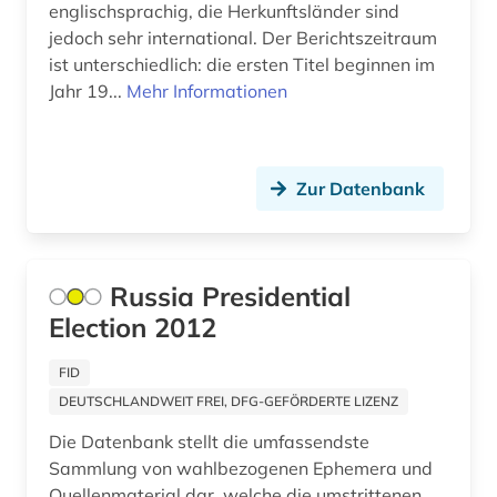
hongkong (2)
englischsprachig, die Herkunftsländer sind
jedoch sehr international. Der Berichtszeitraum
ideengeschichte (1)
ist unterschiedlich: die ersten Titel beginnen im
Jahr 19...
Mehr Informationen
indien (1)
indigene völker (1)
indonesien (1)
Zur Datenbank
inflation (1)
informationswissenschaften (1)
Russia Presidential
Election 2012
innenpolitik (1)
instituti për demokraci dhe ndermjetësim (1)
FID
DEUTSCHLANDWEIT FREI, DFG-GEFÖRDERTE LIZENZ
internationale beziehungen (4)
Die Datenbank stellt die umfassendste
internationale organisation (1)
Sammlung von wahlbezogenen Ephemera und
Quellenmaterial dar, welche die umstrittenen