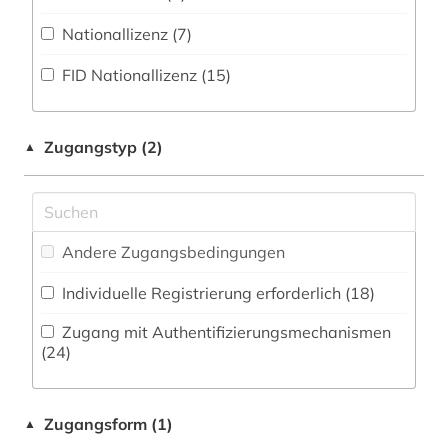
Zeitung (17
)
Militärwissenschaft (3)
Nationallizenz (7)
asienforschung (1)
Zeitungs-, Zeitschriftenbibliographie (1
)
Musikwissenschaft (2)
FID Nationallizenz (15)
atlas (2)
Natur- und Umweltschutz (3)
australien (2)
Pädagogik (7)
Zugangstyp (2)
▲
außenhandel (1)
Philosophie (9)
baden-württemberg (1)
Physik (0)
balkan (1)
Andere Zugangsbedingungen
Politologie (145)
bayern (1)
Individuelle Registrierung erforderlich (18)
Psychologie (2)
belarus (1)
Zugang mit Authentifizierungsmechanismen
Rechtswissenschaft (14)
(24)
bevölkerung (1)
Romanistik (6)
bibliografie (5)
Zugangsform (1)
▲
Slavistik (4)
bibliographie (4)