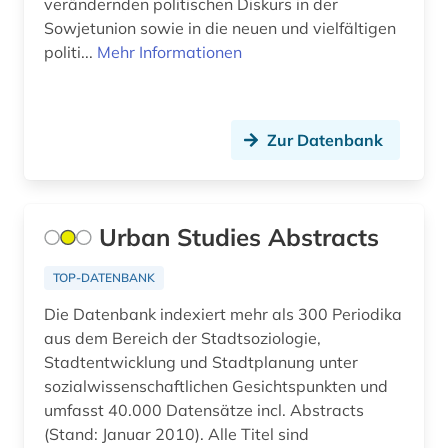
geschlechterforschung (1)
verändernden politischen Diskurs in der
Sowjetunion sowie in die neuen und vielfältigen
geschlechtergeschichte (1)
politi...
Mehr Informationen
gesellschaft (19)
gesundheit (1)
Zur Datenbank
gesundheitswesen (1)
gewerkschaft (3)
Urban Studies Abstracts
großbritannien (8)
TOP-DATENBANK
gus (1)
Die Datenbank indexiert mehr als 300 Periodika
handel (6)
aus dem Bereich der Stadtsoziologie,
Stadtentwicklung und Stadtplanung unter
hans-jochen vogel (1)
sozialwissenschaftlichen Gesichtspunkten und
umfasst 40.000 Datensätze incl. Abstracts
historische karte (1)
(Stand: Januar 2010). Alle Titel sind