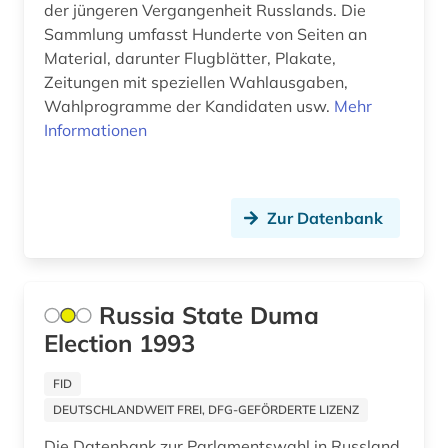
der jüngeren Vergangenheit Russlands. Die
moslems (1)
Sammlung umfasst Hunderte von Seiten an
Material, darunter Flugblätter, Plakate,
musik (2)
Zeitungen mit speziellen Wahlausgaben,
Wahlprogramme der Kandidaten usw.
musikwissenschaft (1)
Mehr
Informationen
nachhaltigkeit (1)
nachrichten (3)
Zur Datenbank
nachrichtenmagazin (1)
naher osten (1)
Russia State Duma
napoléon iii. (1)
Election 1993
national archives london (2)
FID
naturwissenschaften (2)
DEUTSCHLANDWEIT FREI, DFG-GEFÖRDERTE LIZENZ
niederlande (2)
Die Datenbank zur Parlamentswahl in Russland