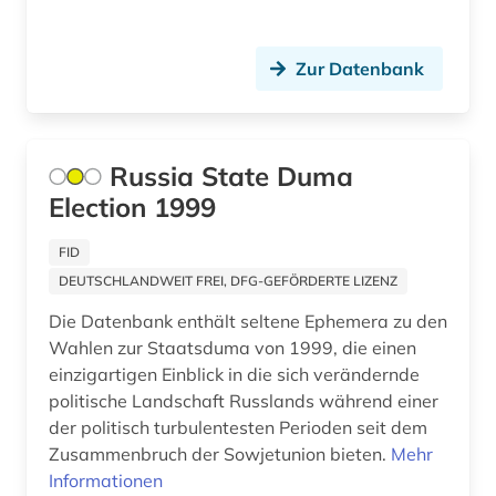
kultur (19)
kulturwissenschaften (5)
Zur Datenbank
kunst (5)
landeskunde (5)
Russia State Duma
landwirtschaft (1)
Election 1999
lateinamerika (4)
FID
DEUTSCHLANDWEIT FREI, DFG-GEFÖRDERTE LIZENZ
latino studies (1)
Die Datenbank enthält seltene Ephemera zu den
liechtenstein (1)
Wahlen zur Staatsduma von 1999, die einen
einzigartigen Einblick in die sich verändernde
linguistik (1)
politische Landschaft Russlands während einer
literatur (8)
der politisch turbulentesten Perioden seit dem
Zusammenbruch der Sowjetunion bieten.
Mehr
literaturwissenschaft (2)
Informationen