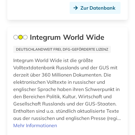
Slowakei (2)
Zur Datenbank
geschichte 1821-1837 (1)
Slowenien (2)
geschichte 1838-1852 (1)
Spanien (2)
Integrum World Wide
geschichte 1853-1865 (2)
Suedamerika (6)
geschichte 1866-1877 (1)
DEUTSCHLANDWEIT FREI, DFG-GEFÖRDERTE LIZENZ
Suedasien (1)
Integrum World Wide ist die größte
geschichte 1919-1933 (1)
Suedostasien (3)
Volltextdatenbank Russlands und der GUS mit
geschichte 1949-1999 (1)
derzeit über 360 Millionen Dokumenten. Die
Suedosteuropa (2)
elektronischen Volltexte in russischer und
geschichte 1973-1995 (1)
Thueringen (2)
englischer Sprache haben ihren Schwerpunkt in
den Bereichen Politik, Kultur, Wirtschaft und
geschichte 1981-1995 (1)
Tschechische Republik (2)
Gesellschaft Russlands und der GUS-Staaten.
geschichte 1991 (1)
Enthalten sind u.a. stündlich aktualisierte Texte
USA (10)
aus der russischen und englischen Presse (regi...
geschichte 1993 (3)
Ukraine (7)
Mehr Informationen