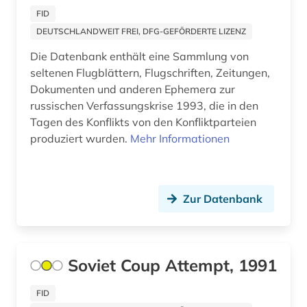
FID
partei (1)
DEUTSCHLANDWEIT FREI, DFG-GEFÖRDERTE LIZENZ
pflege (1)
Die Datenbank enthält eine Sammlung von
seltenen Flugblättern, Flugschriften, Zeitungen,
pflegeeinrichtungen (1)
Dokumenten und anderen Ephemera zur
pflegemanagement (1)
russischen Verfassungskrise 1993, die in den
Tagen des Konflikts von den Konfliktparteien
philippinen (1)
produziert wurden.
Mehr Informationen
philosophie (9)
plakat (1)
Zur Datenbank
polen (1)
politik (207)
Soviet Coup Attempt, 1991
politikdidaktik (1)
FID
politikerin (1)