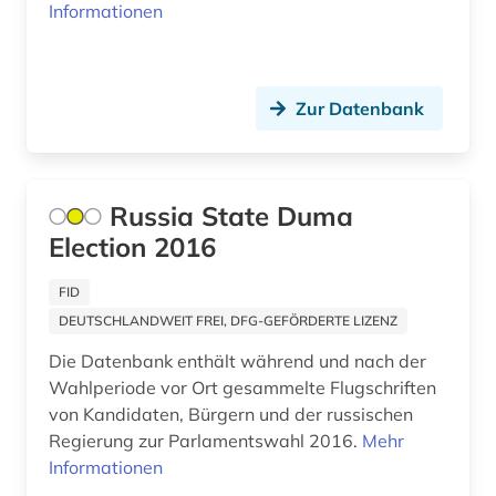
Informationen
kanada (1)
karibik (4)
karl <römisch-deutsches reich (1)
Zur Datenbank
karriereratgeber (1)
kartierung (1)
Russia State Duma
kartographie (1)
Election 2016
klimaänderung (1)
FID
DEUTSCHLANDWEIT FREI, DFG-GEFÖRDERTE LIZENZ
kolonialismus (2)
Die Datenbank enthält während und nach der
kommunikationswissenschaften (3)
Wahlperiode vor Ort gesammelte Flugschriften
von Kandidaten, Bürgern und der russischen
konflikt (1)
Regierung zur Parlamentswahl 2016.
Mehr
Informationen
kriminalistik (1)