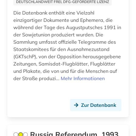
DEUTSCHLANDWEIT FREI, DFG-GEFÖRDERTE LIZENZ
politikwissenschaft (1)
Die Datenbank enthält eine Vielzahl
einzigartiger Dokumente und Ephemera, die
politische bildung (2)
während der Tage des Augustputsches 1991 in
der Sowjetunion produziert wurden. Die
politische geografie (1)
Sammlung umfasst offizielle Telegramme des
politische wissenschaft (2)
Staatskomitees für den Ausnahmezustand
(GKTschP), von der Opposition herausgegebene
politisches system (1)
Zeitungen, Samisdat-Flugblätter, Flugblätter
und Plakate, die von und für die Menschen auf
politologie (1)
der Straße produzi...
Mehr Informationen
popmusik (1)
portal (2)
Zur Datenbank
postkolonialismus (1)
predigt (1)
Russia Referendum, 1993
pressedienst (3)