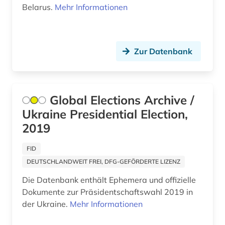
fachinformationsdienst lateinamerika, karibik
Belarus.
Mehr Informationen
und latino studies (1)
Japan (2)
faksimile (2)
Jugoslawien (2)
Zur Datenbank
feminismus (1)
Korea (1)
fid asien (8)
Kroatien (2)
fid asien crossasia (1)
Global Elections Archive /
Lettland (2)
Ukraine Presidential Election,
fid lateinamerika (2)
Liechtenstein (1)
2019
fid ost-, ostmittel- und südosteuropa (17)
Litauen (2)
FID
fid ost-, ostmittel- und südosteuropa (2)
Makedonien (2)
DEUTSCHLANDWEIT FREI, DFG-GEFÖRDERTE LIZENZ
fid romanistik (1)
Die Datenbank enthält Ephemera und offizielle
Mecklenburg-Vorpommern (1)
Dokumente zur Präsidentschaftswahl 2019 in
fid-asien (1)
Mittelamerika (6)
der Ukraine.
Mehr Informationen
film (1)
Moldawien (2)