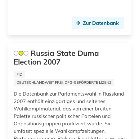
london (1)
luftwaffe (1)
Zur Datenbank
länderkunde (2)
malaysia (2)
Russia State Duma
management (1)
Election 2007
mandschuren (1)
FID
marktdaten (1)
DEUTSCHLANDWEIT FREI, DFG-GEFÖRDERTE LIZENZ
Die Datenbank zur Parlamentswahl in Russland
max (2)
2007 enthält einzigartiges und seltenes
medien (1)
Wahlkampfmaterial, das von einer breiten
Palette russischer politischer Parteien und
medienwissenschaft (1)
Oppositionsgruppen produziert wurde. Sie
umfasst spezielle Wahlkampfzeitungen,
medizin (2)
Parteiprogramme, Plakate, Flugblätter usw., die