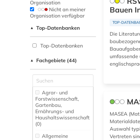
RSW
Organisation
Bauen In
Nicht an meiner
Organisation verfügbar
TOP-DATENBA
Top-Datenbanken
▲
Die Literatu
baubezogenen
Top-Datenbanken
Bauaufgaben.
umfassende u
Fachgebiete (44)
▲
englischspra
Agrar- und
Forstwissenschaft,
MA
Gartenbau,
Ernährungs- und
MASEA (Mater
Haushaltswissenschaft
Materialdate
(0)
Auswahl typi
Allgemeine
Vertreten sin