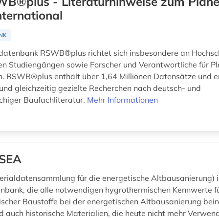
B®plus - Literaturhinweise zum Plan
ternational
NK
rdatenbank RSWB®plus richtet sich insbesondere an Hochsc
 Studiengängen sowie Forscher und Verantwortliche für P
 RSWB®plus enthält über 1,64 Millionen Datensätze und e
nd gleichzeitig gezielte Recherchen nach deutsch- und
chiger Baufachliteratur.
Mehr Informationen
SEA
ialdatensammlung für die energetische Altbausanierung) i
nbank, die alle notwendigen hygrothermischen Kennwerte fü
scher Baustoffe bei der energetischen Altbausanierung bein
d auch historische Materialien, die heute nicht mehr Verwend