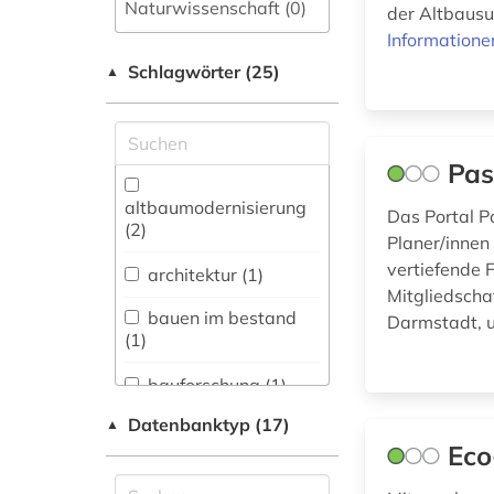
Naturwissenschaft (0)
der Altbausu
Informatione
Allgemeine und
Schlagwörter (25)
fachübergreifende
▲
Datenbanken (0)
Allgemeine und
vergleichende Sprach-
Pas
und
Literaturwissenschaft.
altbaumodernisierung
Das Portal P
Indogermanistik.
(2)
Planer/innen 
Außereuropäische
vertiefende 
Sprachen und
architektur (1)
Literaturen (0)
Mitgliedscha
bauen im bestand
Darmstadt, u
Anglistik.
(1)
Amerikanistik (0)
bauforschung (1)
Archäologie (0)
Datenbanktyp (17)
▲
bauphysik (1)
Architektur,
Eco
Bauingenieur- und
baurecht (1)
Vermessungswesen (6)