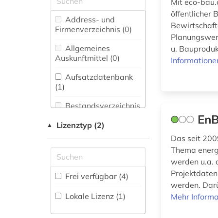
Mit eco-bau.
bauschaden (1)
öffentlicher
Biologie,
Address- und
Bewirtschaft
Biotechnologie (0)
Firmenverzeichnis (0
)
baustoff (2)
Planungswerk
Buch- und
Allgemeines
u. Bauproduk
bautechnik (2)
Bibliothekswesen,
Auskunftmittel (0
)
Informatione
Informationswissenschaft
bauwesen (1)
(0)
Aufsatzdatenbank
(1
)
bauökologie (2)
Chemie und
Pharmazie (0)
Bestandsverzeichnis
building information
(0
)
En
modeling (1)
Elektrotechnik,
Lizenztyp (2)
▲
Elektronik,
Biographische
Das seit 200
denkmalpflege (1)
Nachrichtentechnik (0)
Datenbank (0
)
Thema energe
energiebewusstes
werden u.a. 
Energietechnik (1)
bauen (6)
Buchhandelsverzeichnis
Projektdaten
Frei verfügbar (4)
Ethnologie (0)
(0
)
werden. Darü
energieeffizienz (1)
Lokale Lizenz (1)
Mehr Informa
Disziplinäre
Geographie (1)
energieeinsparung
Forschungsdatenrepositorien
(3)