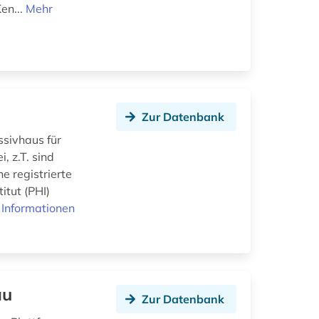
en...
Mehr
Zur Datenbank
sivhaus für
, z.T. sind
e registrierte
itut (PHI)
 Informationen
au
Zur Datenbank