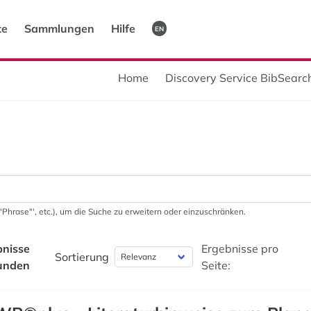
te
Sammlungen
Hilfe
EN
Home
Discovery Service BibSearch
 '"Phrase"', etc.), um die Suche zu erweitern oder einzuschränken.
bnisse
Ergebnisse pro
Sortierung
unden
Seite: