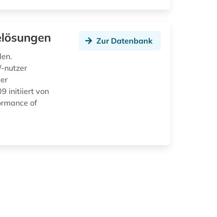
elösungen
Zur Datenbank
den.
-nutzer
ber
 initiiert von
ormance of