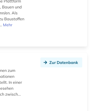
e Plattform
n, Bauen und
nn/en. Als
zu Baustoffen
..
Mehr
Zur Datenbank
onen zum
mationen
lt. In einer
gesehen
h zwisch...