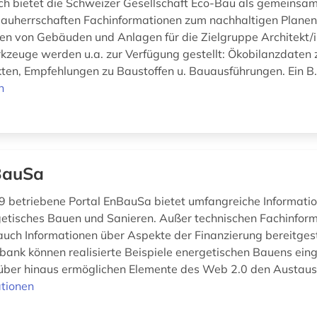
ch bietet die Schweizer Gesellschaft Eco-Bau als gemeinsam
 Bauherrschaften Fachinformationen zum nachhaltigen Plane
en von Gebäuden und Anlagen für die Zielgruppe Architekt/i
zeuge werden u.a. zur Verfügung gestellt: Ökobilanzdaten 
ten, Empfehlungen zu Baustoffen u. Bauausführungen. Ein B.
n
BauSa
9 betriebene Portal EnBauSa bietet umfangreiche Informati
tisches Bauen und Sanieren. Außer technischen Fachinfor
auch Informationen über Aspekte der Finanzierung bereitgestel
bank können realisierte Beispiele energetischen Bauens ein
ber hinaus ermöglichen Elemente des Web 2.0 den Austausc
tionen