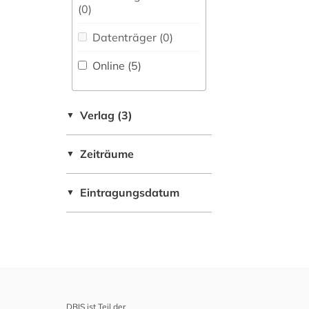
Umweltschutz (1)
(0
)
Pädagogik (0)
Datenträger (0
)
Philosophie (0)
Online (5
)
Physik (0)
Verlag (3)
▼
Politologie (0)
Psychologie (0)
Zeiträume
▼
Rechtswissenschaft
(0)
Eintragungsdatum
▼
Romanistik (0)
Slavistik (0)
Soziologie (0)
Sport (0)
DBIS ist Teil der