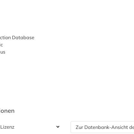
uction Database
ic
us
tionen
 Lizenz
Zur Datenbank-Ansicht de