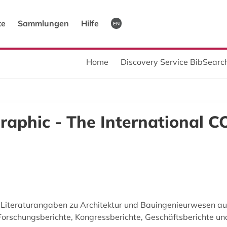
te
Sammlungen
Hilfe
EN
Home
Discovery Service BibSearch
aphic - The International C
 Literaturangaben zu Architektur und Bauingenieurwesen aus
orschungsberichte, Kongressberichte, Geschäftsberichte und