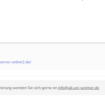
iserver-online2.de/
zierung wenden Sie sich gerne an
info@ub.uni-weimar.de