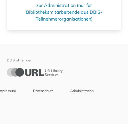
zur Administration (nur für
Bibliotheksmitarbeitende aus DBIS-
Teilnehmerorganisationen)
DBIS ist Teil der
Impressum
Datenschutz
Administration