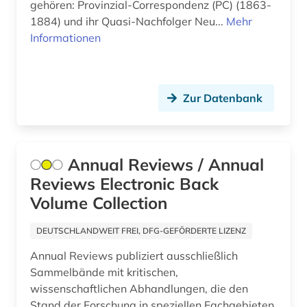
gehören: Provinzial-Correspondenz (PC) (1863-
1884) und ihr Quasi-Nachfolger Neu...
Mehr
kongress (2)
Informationen
kultur (2)
kulturwissenschaften (3)
Zur Datenbank
kunst (1)
kunstwissenschaft (1)
Annual Reviews / Annual
landeskunde (4)
Reviews Electronic Back
landesorganisation wien (1)
Volume Collection
landtag (5)
DEUTSCHLANDWEIT FREI, DFG-GEFÖRDERTE LIZENZ
landwirtschaft (1)
Annual Reviews publiziert ausschließlich
Sammelbände mit kritischen,
lateinamerika (1)
wissenschaftlichen Abhandlungen, die den
Stand der Forschung in speziellen Fachgebieten
lesbenbewegung (1)