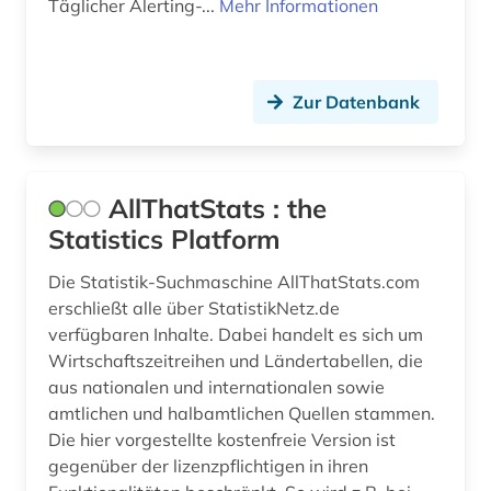
Täglicher Alerting-...
Mehr Informationen
gesetzentwurf (1)
gesetzgebung (1)
Zur Datenbank
gesundheit (1)
gesundheitsindikator (3)
AllThatStats : the
gesundheitspolitik (1)
Statistics Platform
globalisierung (1)
Die Statistik-Suchmaschine AllThatStats.com
governance (1)
erschließt alle über StatistikNetz.de
verfügbaren Inhalte. Dabei handelt es sich um
graue literatur (2)
Wirtschaftszeitreihen und Ländertabellen, die
aus nationalen und internationalen sowie
großbritannien (6)
amtlichen und halbamtlichen Quellen stammen.
gus (1)
Die hier vorgestellte kostenfreie Version ist
gegenüber der lizenzpflichtigen in ihren
handel (1)