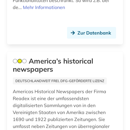
Funktionalitäten beschränkt. So wird z.B. bei
de...
Mehr Informationen
hausbesetzung (1)
hennin (1)
hispanistik (1)
Zur Datenbank
iberoromanisch (1)
indigene völker (1)
America’s historical
newspapers
industriepolitik (1)
instituti për demokraci dhe ndermjetësim (1)
DEUTSCHLANDWEIT FREI, DFG-GEFÖRDERTE LIZENZ
Americas Historical Newspapers der Firma
integration (1)
Readex ist eine der umfassendsten
internationale beziehungen (2)
digitalisierten Sammlungen von in den
Vereinigten Staaten von Amerika zwischen
internationale politik (5)
1690 und 1922 publizierten Zeitungen. Sie
umfasst neben Zeitungen von überregionaler
internationaler kreditmarkt (1)