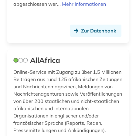
abgeschlossen wer...
Mehr Informationen
geschichte 2012 (2)
geschichte 2015 (1)
Zur Datenbank
geschichte 2016 (2)
geschichte 2017 (1)
geschichte 2019 (2)
AllAfrica
geschichte <1915-1978> (1)
Online-Service mit Zugang zu über 1,5 Millionen
Beiträgen aus rund 125 afrikanischen Zeitungen
geschlechterforschung (5)
und Nachrichtenmagazinen, Meldungen von
Nachrichtenagenturen sowie Veröffentlichungen
gesellschaft (4)
von über 200 staatlichen und nicht-staatlichen
gesellschaftswissenschaften (1)
afrikanischen und internationalen
Organisationen in englischer und/oder
gesetz (1)
französischer Sprache (Reports, Reden,
Pressemitteilungen und Ankündigungen).
gesetzblatt (1)