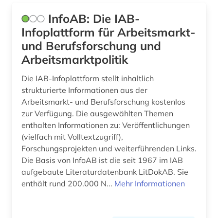
Makedonien (2)
ddr (1)
InfoAB: Die IAB-
Mecklenburg-Vorpommern (1)
demographie (1)
Infoplattform für Arbeitsmarkt-
Mittelamerika (1)
und Berufsforschung und
demokratie (1)
Arbeitsmarktpolitik
Moldawien (3)
demoskopie (1)
Die IAB-Infoplattform stellt inhaltlich
Montenegro (3)
deutsche landesgeschichte (1)
strukturierte Informationen aus der
Niedersachsen (1)
Arbeitsmarkt- und Berufsforschung kostenlos
deutscher bund. bundestag (1)
zur Verfügung. Die ausgewählten Themen
Nordamerika (1)
enthalten Informationen zu: Veröffentlichungen
deutsches sprachgebiet (1)
(vielfach mit Volltextzugriff),
Oesterreich (3)
Forschungsprojekten und weiterführenden Links.
deutschland (9)
Die Basis von InfoAB ist die seit 1967 im IAB
Osmanisches Reich (1)
deutschland (ddr) (2)
aufgebaute Literaturdatenbank LitDokAB. Sie
Ostasien (1)
enthält rund 200.000 N...
Mehr Informationen
deutschland bundestag (1)
Osteuropa (9)
deutschland. bundesrat (1)