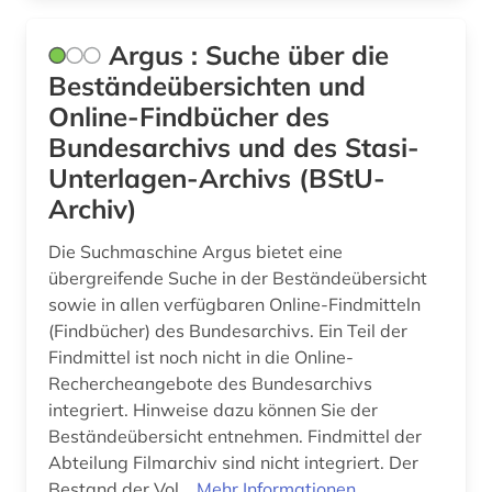
osteuropa (4)
Argus : Suche über die
ostmitteleuropa (4)
Beständeübersichten und
parlament (3)
Online-Findbücher des
Bundesarchivs und des Stasi-
parlamentsdebatte (2)
Unterlagen-Archivs (BStU-
parlamentsdrucksache (2)
Archiv)
parlamentswahl (10)
Die Suchmaschine Argus bietet eine
übergreifende Suche in der Beständeübersicht
parteiprogramm (1)
sowie in allen verfügbaren Online-Findmitteln
(Findbücher) des Bundesarchivs. Ein Teil der
patent (1)
Findmittel ist noch nicht in die Online-
pharmazie (1)
Rechercheangebote des Bundesarchivs
integriert. Hinweise dazu können Sie der
philosophie (1)
Beständeübersicht entnehmen. Findmittel der
Abteilung Filmarchiv sind nicht integriert. Der
physik (1)
Bestand der Vol...
Mehr Informationen