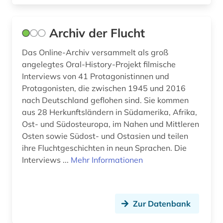
monitoring (1)
mudjahedin (1)
Archiv der Flucht
musik (1)
Das Online-Archiv versammelt als groß
angelegtes Oral-History-Projekt filmische
naher osten (2)
Interviews von 41 Protagonistinnen und
nationalkonvent (1)
Protagonisten, die zwischen 1945 und 2016
nach Deutschland geflohen sind. Sie kommen
nationalsozialismus (1)
aus 28 Herkunftsländern in Südamerika, Afrika,
Ost- und Südosteuropa, im Nahen und Mittleren
nato (2)
Osten sowie Südost- und Ostasien und teilen
niedersachsen (1)
ihre Fluchtgeschichten in neun Sprachen. Die
Interviews ...
Mehr Informationen
nürnberger prozesse (1)
oecd (5)
Zur Datenbank
oecd-staaten (1)