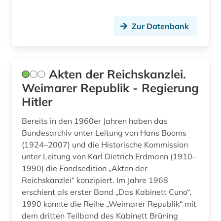
geschichte 1918-1933 (1)
Zur Datenbank
geschichte 1945-1991 (1)
geschichte 1945-2004 (1)
Akten der Reichskanzlei.
geschichte 1991 (1)
Weimarer Republik - Regierung
geschichte 1993 (3)
Hitler
geschichte 1999 (1)
Bereits in den 1960er Jahren haben das
geschichte 2007 (1)
Bundesarchiv unter Leitung von Hans Booms
(1924–2007) und die Historische Kommission
geschichte 2008 (1)
unter Leitung von Karl Dietrich Erdmann (1910–
1990) die Fondsedition „Akten der
geschichte 2010 (1)
Reichskanzlei“ konzipiert. Im Jahre 1968
erschient als erster Band „Das Kabinett Cuno“,
geschichte 2011 (1)
1990 konnte die Reihe „Weimarer Republik“ mit
geschichte 2011-2012 (1)
dem dritten Teilband des Kabinett Brüning