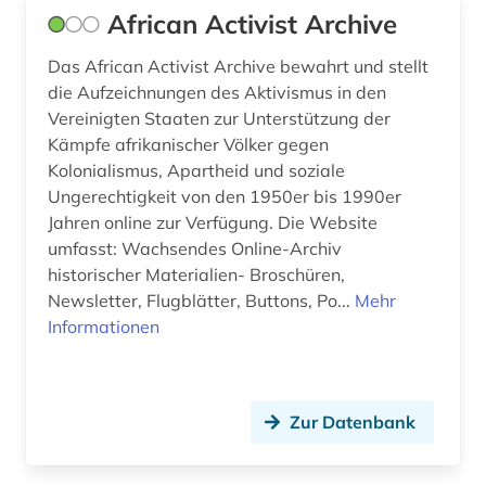
African Activist Archive
bundesarchiv (koblenz) (1)
Großbritannien (6)
Das African Activist Archive bewahrt und stellt
bundesstiftung zur aufarbeitung der sed-
Island (1)
die Aufzeichnungen des Aktivismus in den
diktatur (1)
Vereinigten Staaten zur Unterstützung der
Italien (1)
Kämpfe afrikanischer Völker gegen
bürgerrechtsbewegung (2)
Kolonialismus, Apartheid und soziale
Japan (1)
carl de (1)
Ungerechtigkeit von den 1950er bis 1990er
Jugoslawien (3)
Jahren online zur Verfügung. Die Website
chemie (5)
umfasst: Wachsendes Online-Archiv
Kanada (1)
historischer Materialien- Broschüren,
china (1)
Newsletter, Flugblätter, Buttons, Po...
Mehr
Kroatien (2)
Informationen
christliche ethik (1)
Lettland (3)
commonwealth (3)
Litauen (3)
covid-19 (1)
Zur Datenbank
Luxemburg (1)
datensammlung (1)