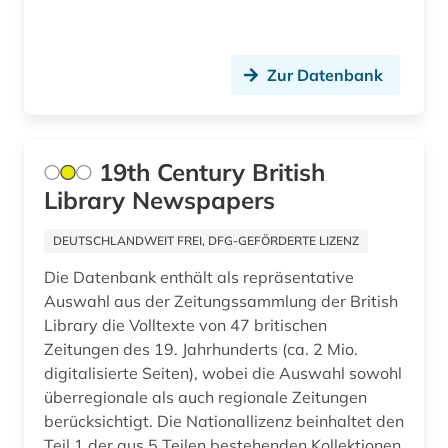
Slowakei (2)
eg (1)
Slowenien (3)
einwanderung (1)
Zur Datenbank
Suedamerika (3)
elektronische zeitschrift (6)
Suedostasien (1)
elektronisches buch (10)
19th Century British
Suedosteuropa (6)
empirische sozialforschung (2)
Library Newspapers
Thueringen (1)
energieforschung (1)
DEUTSCHLANDWEIT FREI, DFG-GEFÖRDERTE LIZENZ
Tschechische Republik (2)
engels (1)
Die Datenbank enthält als repräsentative
Tuerkei (1)
Auswahl aus der Zeitungssammlung der British
enthüllungsjournalismus (1)
Library die Volltexte von 47 britischen
USA (13)
Zeitungen des 19. Jahrhunderts (ca. 2 Mio.
entwicklung (1)
digitalisierte Seiten), wobei die Auswahl sowohl
Ukraine (8)
entwicklungen (1)
überregionale als auch regionale Zeitungen
Ungarn (2)
berücksichtigt. Die Nationallizenz beinhaltet den
entwicklungsländer (3)
Teil 1 der aus 5 Teilen bestehenden Kollektionen