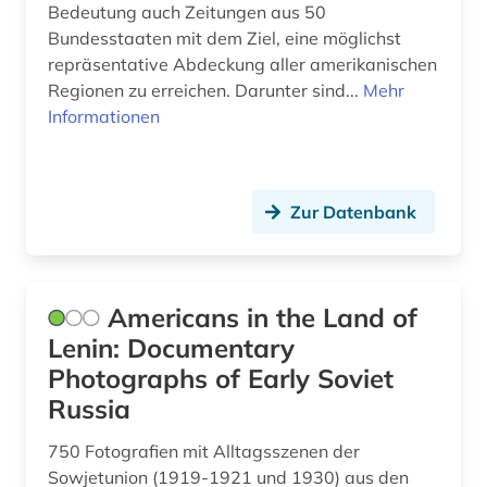
Bedeutung auch Zeitungen aus 50
internationaler
Bundesstaaten mit dem Ziel, eine möglichst
kreditmarkt<br>auslandsschulden<br>entwicklungslä
repräsentative Abdeckung aller amerikanischen
(1)
Regionen zu erreichen. Darunter sind...
Mehr
Informationen
internationaler vergleich (1)
interview (2)
islam (2)
Zur Datenbank
island (1)
island. althing (1)
Americans in the Land of
Lenin: Documentary
israelisch-arabischer konflikt (1)
Photographs of Early Soviet
japan (1)
Russia
judaistik (1)
750 Fotografien mit Alltagsszenen der
Sowjetunion (1919-1921 und 1930) aus den
karl (1)