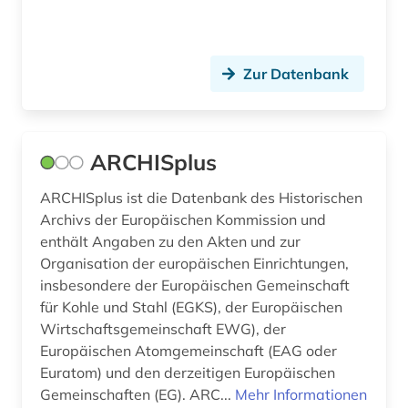
luhansk (1)
lusitanistik (1)
Zur Datenbank
länderkunde (1)
ländervergleich (1)
makrosoziologie (1)
ARCHISplus
marktdaten (1)
ARCHISplus ist die Datenbank des Historischen
Archivs der Europäischen Kommission und
marx (1)
enthält Angaben zu den Akten und zur
Organisation der europäischen Einrichtungen,
mecklenburg-vorpommern (1)
insbesondere der Europäischen Gemeinschaft
medienwissenschaft (1)
für Kohle und Stahl (EGKS), der Europäischen
Wirtschaftsgemeinschaft EWG), der
medizin (1)
Europäischen Atomgemeinschaft (EAG oder
Euratom) und den derzeitigen Europäischen
mena-staaten (1)
Gemeinschaften (EG). ARC...
Mehr Informationen