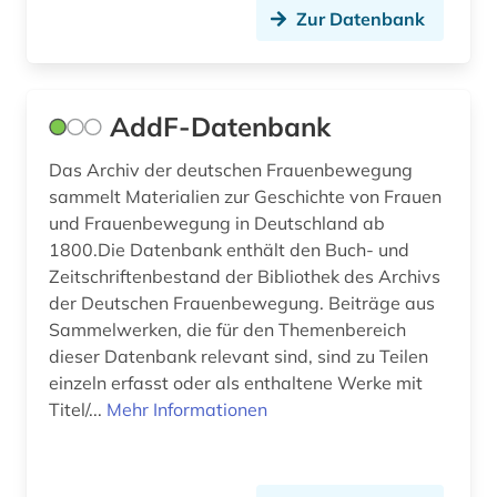
Zur Datenbank
fid nahost-, nordafrika- und islamstudien (5)
fid ost-, ostmittel- und südosteuropa (28)
AddF-Datenbank
fid ost-, ostmittel- und südosteuropa (3)
Das Archiv der deutschen Frauenbewegung
film (2)
sammelt Materialien zur Geschichte von Frauen
filmgeschichte (1)
und Frauenbewegung in Deutschland ab
1800.Die Datenbank enthält den Buch- und
filmwissenschaft (1)
Zeitschriftenbestand der Bibliothek des Archivs
der Deutschen Frauenbewegung. Beiträge aus
finanzpolitik (1)
Sammelwerken, die für den Themenbereich
finanzwirtschaft (1)
dieser Datenbank relevant sind, sind zu Teilen
einzeln erfasst oder als enthaltene Werke mit
findbuch (1)
Titel/...
Mehr Informationen
flucht (1)
flugblatt (1)