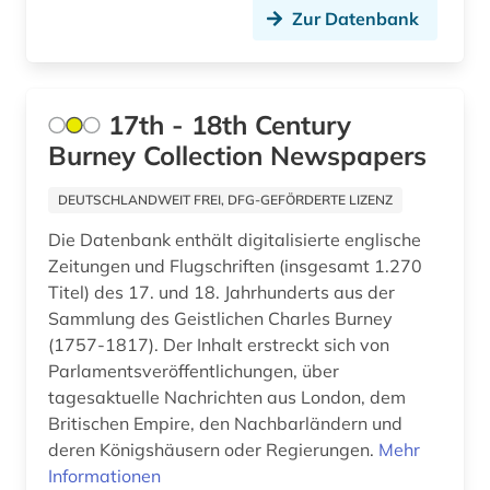
Ostmitteleuropa (6)
Zur Datenbank
deutschland. finanzministerium (1)
Palaestina (1)
deutschland. reichskanzlei (1)
Polen (4)
die @linke (1)
17th - 18th Century
Portugal (1)
Burney Collection Newspapers
dienstleistung (1)
Rumänien (2)
DEUTSCHLANDWEIT FREI, DFG-GEFÖRDERTE LIZENZ
dissens (1)
Russland, Sowjetunion (28)
Die Datenbank enthält digitalisierte englische
dokumentation (3)
Zeitungen und Flugschriften (insgesamt 1.270
Sachsen-Anhalt (1)
Titel) des 17. und 18. Jahrhunderts aus der
dokumentenserver (1)
Sammlung des Geistlichen Charles Burney
Schweden (1)
donezk (ukraine) (1)
(1757-1817). Der Inhalt erstreckt sich von
Schweiz (2)
Parlamentsveröffentlichungen, über
drittes reich (2)
tagesaktuelle Nachrichten aus London, dem
Serbien (3)
Britischen Empire, den Nachbarländern und
druckgraphik (1)
deren Königshäusern oder Regierungen.
Mehr
Skandinavien (1)
earnings calls transkripte (1)
Informationen