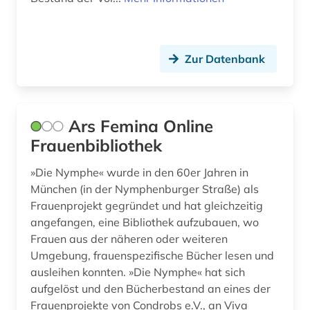
plakat (1)
polen (1)
Zur Datenbank
politik (26)
politikerin (1)
Ars Femina Online
politikwissenschaft (4)
Frauenbibliothek
politische kommunikation (1)
»Die Nymphe« wurde in den 60er Jahren in
politische presse (2)
München (in der Nymphenburger Straße) als
Frauenprojekt gegründet und hat gleichzeitig
politische wissenschaft (2)
angefangen, eine Bibliothek aufzubauen, wo
Frauen aus der näheren oder weiteren
politologie (1)
Umgebung, frauenspezifische Bücher lesen und
portal (1)
ausleihen konnten. »Die Nymphe« hat sich
aufgelöst und den Bücherbestand an eines der
portal &amp;lt;internet&amp;gt; (1)
Frauenprojekte von Condrobs e.V., an Viva