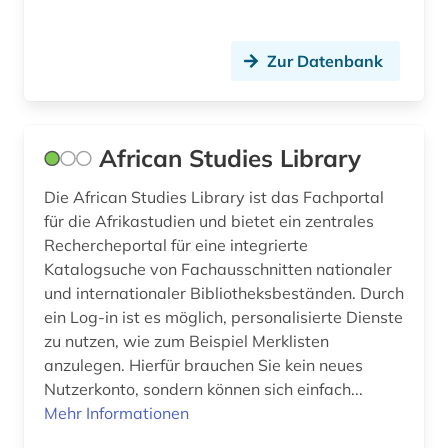
geheimdienst (1)
geisteswissenschaften (8)
Zur Datenbank
gender (1)
gender studies (2)
African Studies Library
genderforschung (1)
Die African Studies Library ist das Fachportal
für die Afrikastudien und bietet ein zentrales
georgien (2)
Rechercheportal für eine integrierte
germanistik (1)
Katalogsuche von Fachausschnitten nationaler
und internationaler Bibliotheksbeständen. Durch
geschichte (28)
ein Log-in ist es möglich, personalisierte Dienste
zu nutzen, wie zum Beispiel Merklisten
geschichte &lt;1688-2004&gt; (1)
anzulegen. Hierfür brauchen Sie kein neues
geschichte &lt;1989-1993&gt; (1)
Nutzerkonto, sondern können sich einfach...
Mehr Informationen
geschichte 1817-1980 (1)