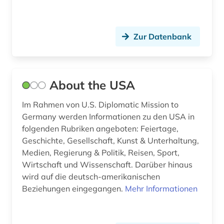
europäische integration (1)
europäische union (16)
Zur Datenbank
europäisches parlament (2)
europäisches schrifttum (3)
About the USA
europäisches schriftum (1)
Im Rahmen von U.S. Diplomatic Mission to
Germany werden Informationen zu den USA in
exil (1)
folgenden Rubriken angeboten: Feiertage,
exilpresse (1)
Geschichte, Gesellschaft, Kunst & Unterhaltung,
Medien, Regierung & Politik, Reisen, Sport,
fachinformationsdienst (2)
Wirtschaft und Wissenschaft. Darüber hinaus
wird auf die deutsch-amerikanischen
feminismus (4)
Beziehungen eingegangen.
Mehr Informationen
fid asien (2)
fid geschichtswissenschaft (1)