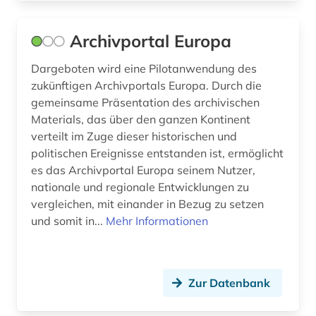
online-findbuch (1)
online-informationssystem (1)
Archivportal Europa
online-publikation (8)
Dargeboten wird eine Pilotanwendung des
zukünftigen Archivportals Europa. Durch die
online-ressource (1)
gemeinsame Präsentation des archivischen
Materials, das über den ganzen Kontinent
open access (3)
verteilt im Zuge dieser historischen und
open data (1)
politischen Ereignisse entstanden ist, ermöglicht
es das Archivportal Europa seinem Nutzer,
opposition (1)
nationale und regionale Entwicklungen zu
vergleichen, mit einander in Bezug zu setzen
oral history (2)
und somit in...
Mehr Informationen
osmanisches reich (1)
ost-west-konflikt (1)
Zur Datenbank
ostasien (1)