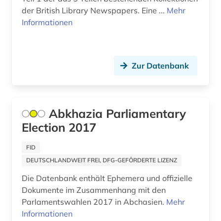
der British Library Newspapers. Eine ...
Mehr
entwicklungspolitik (1)
Informationen
entwicklungszusammenarbeit (1)
estland (1)
Zur Datenbank
eth zürich (1)
ethik (1)
Abkhazia Parliamentary
ethnologie (1)
Election 2017
etudes africaines (1)
FID
eu (3)
DEUTSCHLANDWEIT FREI, DFG-GEFÖRDERTE LIZENZ
eu-mitgliedsstaaten (1)
Die Datenbank enthält Ephemera und offizielle
Dokumente im Zusammenhang mit den
eu-recht (1)
Parlamentswahlen 2017 in Abchasien.
Mehr
Informationen
europa (6)