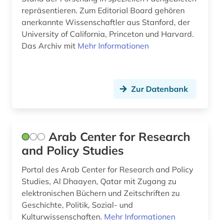
repräsentieren. Zum Editorial Board gehören
lettland (1)
anerkannte Wissenschaftler aus Stanford, der
University of California, Princeton und Harvard.
lexikon (1)
Das Archiv mit
Mehr Informationen
lgbt (1)
lincoln (1)
Zur Datenbank
linguist (1)
linguistin (1)
Arab Center for Research
litauen (1)
and Policy Studies
literatur (1)
Portal des Arab Center for Research and Policy
literatur 1543-1945 (1)
Studies, Al Dhaayen, Qatar mit Zugang zu
elektronischen Büchern und Zeitschriften zu
literaturwissenschaft (2)
Geschichte, Politik, Sozial- und
Kulturwissenschaften.
Mehr Informationen