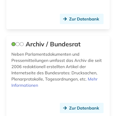
menschenrechte (1)
mesosoziologie (1)
Zur Datenbank
metasuchmaschine (1)
michel (1)
Archiv / Bundesrat
migration (3)
Neben Parlamentsdokumenten und
mikrosoziologie (1)
Pressemitteilungen umfasst das Archiv die seit
militär (2)
2006 redaktionell erstellten Artikel der
Internetseite des Bundesrates: Drucksachen,
militärwissenschaft (1)
Plenarprotokolle, Tagesordnungen, etc.
Mehr
Informationen
mitgliedsstaaten (1)
mittlerer osten (1)
moldawien (1)
Zur Datenbank