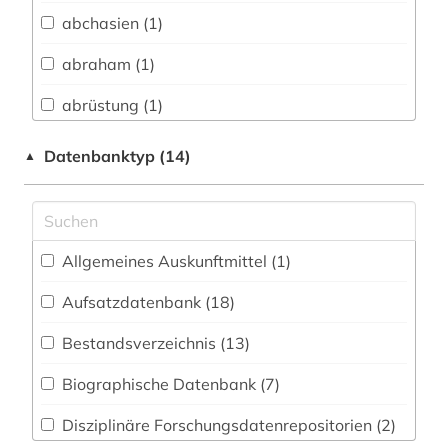
Biologie, Biotechnologie (3)
abchasien (1)
Buch- und Bibliothekswesen,
Informationswissenschaft (3)
abraham (1)
Chemie und Pharmazie (3)
abrüstung (1)
Elektrotechnik, Elektronik, Nachrichtentechnik
afghanistan (1)
Datenbanktyp (14)
▲
(1)
african studies (1)
Energietechnik (9)
afrika (3)
Ethnologie (13)
Allgemeines Auskunftmittel (1
)
afrikaforschung (1)
Geographie (17)
Aufsatzdatenbank (18
)
afrikastudien (1)
Geowissenschaften (3)
Bestandsverzeichnis (13
)
afrikawissenschaften (1)
Germanistik. Niederlandistik. Skandinavistik
(6)
Biographische Datenbank (7
)
afroamerikaner (1)
Geschichte (91)
Disziplinäre Forschungsdatenrepositorien (2
)
albanien (1)