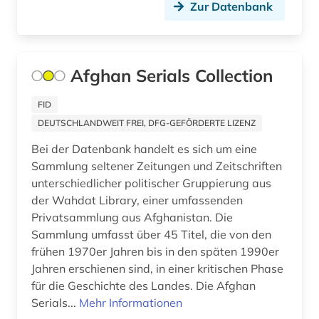
Zur Datenbank
flugschrift (1)
forschung (1)
Afghan Serials Collection
forschungsbibliothek (1)
FID
forschungsdatenzentrum (1)
DEUTSCHLANDWEIT FREI, DFG-GEFÖRDERTE LIZENZ
fotografie (1)
Bei der Datenbank handelt es sich um eine
Sammlung seltener Zeitungen und Zeitschriften
fraktion (1)
unterschiedlicher politischer Gruppierung aus
der Wahdat Library, einer umfassenden
frankreich (4)
Privatsammlung aus Afghanistan. Die
französische revolution (1)
Sammlung umfasst über 45 Titel, die von den
frühen 1970er Jahren bis in den späten 1990er
frau (1)
Jahren erschienen sind, in einer kritischen Phase
für die Geschichte des Landes. Die Afghan
frauen (1)
Serials...
Mehr Informationen
frauenbewegung (4)