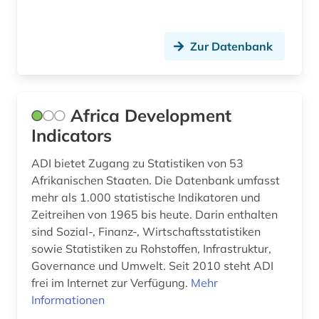
frauenforschung (4)
Zur Datenbank
frauengeschichte (1)
frieden (1)
Africa Development
friedensethik (1)
Indicators
friedensforschung (2)
ADI bietet Zugang zu Statistiken von 53
friedrich (1)
Afrikanischen Staaten. Die Datenbank umfasst
mehr als 1.000 statistische Indikatoren und
förderpreis für deutsche wissenschaftler im g.
Zeitreihen von 1965 bis heute. Darin enthalten
w. leibniz-programm (1)
sind Sozial-, Finanz-, Wirtschaftsstatistiken
führungskraft (1)
sowie Statistiken zu Rohstoffen, Infrastruktur,
Governance und Umwelt. Seit 2010 steht ADI
galloromanistik (1)
frei im Internet zur Verfügung.
Mehr
Informationen
gb-außenpolitik (1)