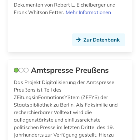
Dokumenten von Robert L. Eichelberger und
karte (1)
Frank Whitson Fetter.
Mehr Informationen
katalog (1)
kaukasus (1)
Zur Datenbank
kernkraftwerk (1)
klimaschutz (1)
Amtspresse Preußens
klimaänderung (2)
Das Projekt Digitalisierung der Amtspresse
kohäsionspolitik (1)
Preußens ist Teil des
ZEitungsinFormationsYStem (ZEFYS) der
kolonialismus (1)
Staatsbibliothek zu Berlin. Als Faksimilie und
recherchierbarer Volltext wird die
komitet gosudarstvennoj bezopasnosti (1)
auflagenstärkste und einflussreichste
kommunismus (1)
politischen Presse im letzten Drittel des 19.
Jahrhunderts zur Verfügung gestellt. Hierzu
konfliktforschung (1)