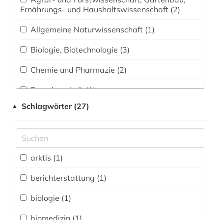
Ernährungs- und Haushaltswissenschaft (2)
Allgemeine Naturwissenschaft (1)
Biologie, Biotechnologie (3)
Chemie und Pharmazie (2)
Energietechnik (1)
Schlagwörter (27)
▲
Geographie (1)
Gesundheitswissenschaften (12)
Medizin (11)
arktis (1)
Natur- und Umweltschutz (1)
berichterstattung (1)
Pädagogik (1)
biologie (1)
Politologie (1)
biomedizin (1)