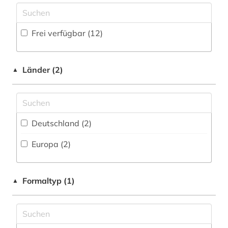
medizin (2)
Frei verfügbar (12)
medizinisches instrument (1)
messgerät (1)
Länder (2)
▲
oecd (1)
one health (1)
Deutschland (2)
pharmazie (1)
Europa (2)
physiotherapie (1)
sexualerziehung (1)
Formaltyp (1)
▲
soziale benachteiligung (1)
statistik (1)