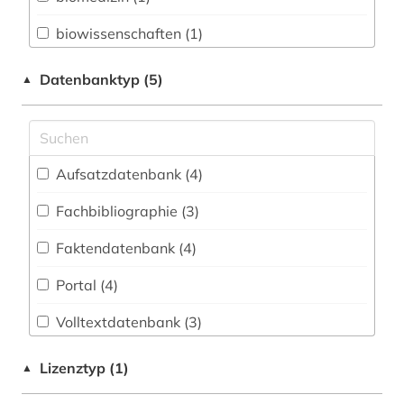
Psychologie (2)
biowissenschaften (1)
Rechtswissenschaft (1)
chemie (1)
Datenbanktyp (5)
▲
Soziologie (4)
diagnosenschlüssel (1)
Wirtschaftswissenschaften (1)
forschungsdaten (1)
Aufsatzdatenbank (4
)
gesundheit (1)
Fachbibliographie (3
)
gesundheitserziehung (1)
Faktendatenbank (4
)
gesundheitsförderung (2)
Portal (4
)
gesundheitsprojekt (1)
Volltextdatenbank (3
)
gesundheitswesen (1)
klassifikation (1)
Lizenztyp (1)
▲
krankheit (1)