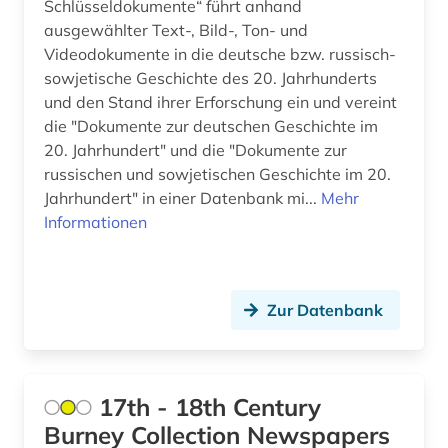
Schlüsseldokumente“ führt anhand
bestand (1)
Russland, Sowjetunion (41)
ausgewählter Text-, Bild-, Ton- und
bestandserhaltung (2)
Saarland (4)
Videodokumente in die deutsche bzw. russisch-
sowjetische Geschichte des 20. Jahrhunderts
besucherführung (1)
Sachsen (8)
und den Stand ihrer Erforschung ein und vereint
die "Dokumente zur deutschen Geschichte im
beutekunst (1)
Sachsen-Anhalt (2)
20. Jahrhundert" und die "Dokumente zur
bibel (1)
russischen und sowjetischen Geschichte im 20.
Schleswig-Holstein (6)
Jahrhundert" in einer Datenbank mi...
Mehr
bibliografie (16)
Schweden (40)
Informationen
bibliografie 1477-1939 (1)
Schweiz (9)
bibliographie (6)
Serbien (5)
Zur Datenbank
bibliothek (3)
Skandinavien (3)
bibliotheksbestand (3)
Slowakei (8)
17th - 18th Century
bild (1)
Slowenien (5)
Burney Collection Newspapers