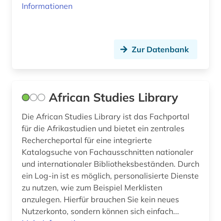
Informationen
enteignung (3)
entwicklungen (1)
Zur Datenbank
epigraphik (1)
erasmus von rotterdam (1)
African Studies Library
erich (1)
Die African Studies Library ist das Fachportal
ernst i. (1)
für die Afrikastudien und bietet ein zentrales
erschließung (1)
Rechercheportal für eine integrierte
Katalogsuche von Fachausschnitten nationaler
erster weltkrieg (6)
und internationaler Bibliotheksbeständen. Durch
ein Log-in ist es möglich, personalisierte Dienste
estland (1)
zu nutzen, wie zum Beispiel Merklisten
anzulegen. Hierfür brauchen Sie kein neues
ethnologie (1)
Nutzerkonto, sondern können sich einfach...
etudes africaines (1)