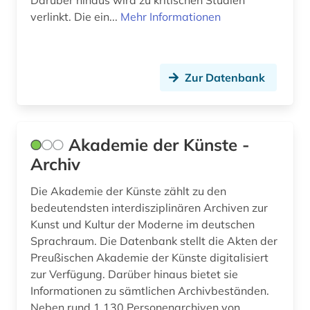
Darüber hinaus wird zu kritischen Studien
farbherstellung (1)
verlinkt. Die ein...
Mehr Informationen
felsbild (1)
feminimus (1)
Zur Datenbank
feminismus (7)
ferdinand salling (1)
Akademie der Künste -
fernsehen (1)
Archiv
fernsehsendung (1)
Die Akademie der Künste zählt zu den
bedeutendsten interdisziplinären Archiven zur
festnahme (1)
Kunst und Kultur der Moderne im deutschen
Sprachraum. Die Datenbank stellt die Akten der
festschrift (1)
Preußischen Akademie der Künste digitalisiert
feuerversicherung (1)
zur Verfügung. Darüber hinaus bietet sie
Informationen zu sämtlichen Archivbeständen.
fid adlr.link für die medien-, kommunikations-
Neben rund 1.130 Personenarchiven von