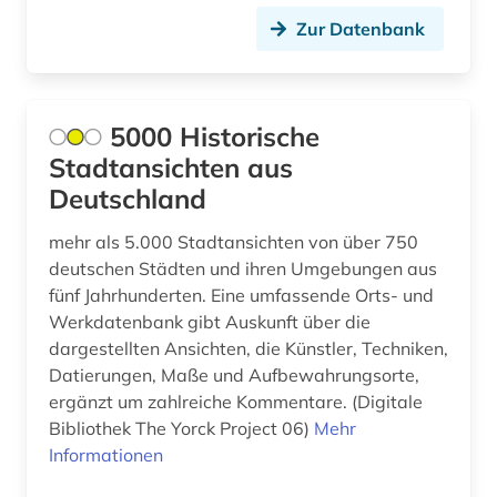
bundesstiftung zur aufarbeitung der sed-
Zur Datenbank
diktatur (1)
bunker (1)
5000 Historische
burgen (1)
Stadtansichten aus
byzantinistik (1)
Deutschland
bærum (1)
mehr als 5.000 Stadtansichten von über 750
deutschen Städten und ihren Umgebungen aus
bündnerromanisch (1)
fünf Jahrhunderten. Eine umfassende Orts- und
bürgerrechtsbewegung (2)
Werkdatenbank gibt Auskunft über die
dargestellten Ansichten, die Künstler, Techniken,
calvin, jean | theologe; reformator (1)
Datierungen, Maße und Aufbewahrungsorte,
ergänzt um zahlreiche Kommentare. (Digitale
carl de (1)
Bibliothek The Yorck Project 06)
Mehr
chemie (2)
Informationen