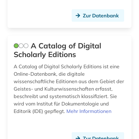
china (4)
christentum (2)
Zur Datenbank
christliche mission (1)
chronik (1)
A Catalog of Digital
chronologie (1)
Scholarly Editions
comic (1)
A Catalog of Digital Scholarly Editions ist eine
Online-Datenbank, die digitale
commonwealth (3)
wissenschaftliche Editionen aus dem Gebiet der
Geistes- und Kulturwissenschaften erfasst,
computer (1)
beschreibt und systematisch klassifiziert. Sie
comédie française (1)
wird vom Institut für Dokumentologie und
Editorik (IDE) gepflegt.
Mehr Informationen
conrad gessner (1)
corpora (1)
Zur Datenbank