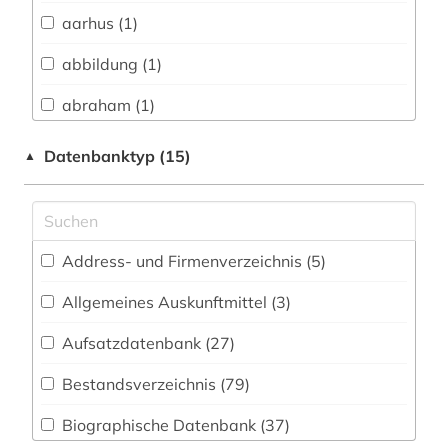
Biologie, Biotechnologie (7)
aarhus (1)
Buch- und Bibliothekswesen,
Informationswissenschaft (45)
abbildung (1)
Chemie und Pharmazie (3)
abraham (1)
Elektrotechnik, Elektronik, Nachrichtentechnik
abraham geiger kolle (1)
Datenbanktyp (15)
▲
(1)
abrüstung (1)
Energietechnik (1)
adressbuch (1)
Ethnologie (35)
Address- und Firmenverzeichnis (5
)
adressverzeichnis (1)
Geographie (41)
Allgemeines Auskunftmittel (3
)
afghanistan (1)
Geowissenschaften (7)
Aufsatzdatenbank (27
)
african studies (1)
Germanistik. Niederlandistik. Skandinavistik
(37)
Bestandsverzeichnis (79
)
afrika (5)
Geschichte (581)
Biographische Datenbank (37
)
afrikaforschung (1)