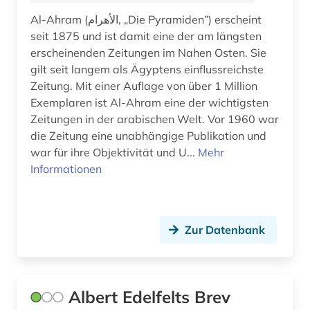
Al-Ahram (الأهرام‎, „Die Pyramiden”) erscheint
friedrich-ebert-stiftung (1)
seit 1875 und ist damit eine der am längsten
frühe neuzeit (4)
erscheinenden Zeitungen im Nahen Osten. Sie
gilt seit langem als Ägyptens einflussreichste
frühmittelalter (1)
Zeitung. Mit einer Auflage von über 1 Million
Exemplaren ist Al-Ahram eine der wichtigsten
funktechnik (1)
Zeitungen in der arabischen Welt. Vor 1960 war
förderpreis für deutsche wissenschaftler im g.
die Zeitung eine unabhängige Publikation und
w. leibniz-programm (1)
war für ihre Objektivität und U...
Mehr
Informationen
förderverein (1)
fürstlich waldecksche hofbibliothek (1)
Zur Datenbank
fürstliche bibliothek corvey (1)
gabriel (1)
galloromanistik (7)
Albert Edelfelts Brev