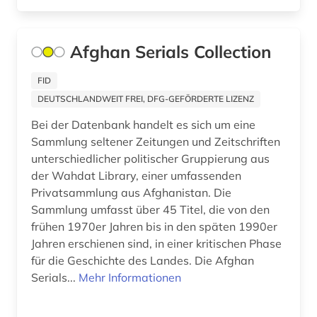
deutschlandbild (1)
Afghan Serials Collection
die @linke (1)
digitale edition (2)
FID
DEUTSCHLANDWEIT FREI, DFG-GEFÖRDERTE LIZENZ
digitalisat (3)
Bei der Datenbank handelt es sich um eine
digitalisierung (13)
Sammlung seltener Zeitungen und Zeitschriften
unterschiedlicher politischer Gruppierung aus
diplom (1)
der Wahdat Library, einer umfassenden
Privatsammlung aus Afghanistan. Die
displaced person (1)
Sammlung umfasst über 45 Titel, die von den
dissens (1)
frühen 1970er Jahren bis in den späten 1990er
Jahren erschienen sind, in einer kritischen Phase
dokumentenserver (1)
für die Geschichte des Landes. Die Afghan
Serials...
Mehr Informationen
dorf (1)
drittes reich (4)