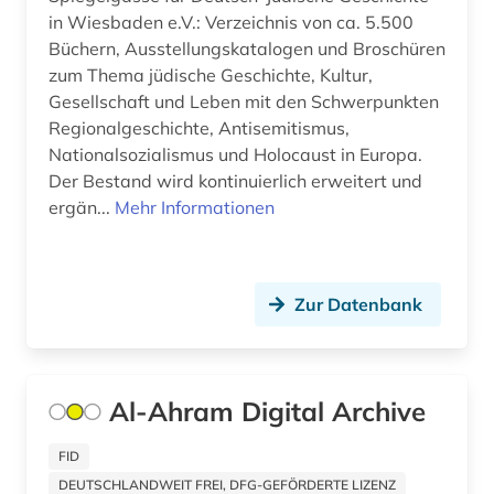
in Wiesbaden e.V.: Verzeichnis von ca. 5.500
franziszeischer kataster (1)
Büchern, Ausstellungskatalogen und Broschüren
französisch (3)
zum Thema jüdische Geschichte, Kultur,
Gesellschaft und Leben mit den Schwerpunkten
französische revolution (2)
Regionalgeschichte, Antisemitismus,
Nationalsozialismus und Holocaust in Europa.
frau (4)
Der Bestand wird kontinuierlich erweitert und
ergän...
Mehr Informationen
frauenarbeit (1)
frauenbewegung (2)
frauenforschung (9)
Zur Datenbank
frauengeschichte (1)
frauenwahlrecht (1)
Al-Ahram Digital Archive
freie deutsche jugend (1)
FID
freie universität berlin (1)
DEUTSCHLANDWEIT FREI, DFG-GEFÖRDERTE LIZENZ