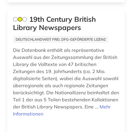
buch (3)
buchdruck (2)
19th Century British
Library Newspapers
buchenwald (1)
DEUTSCHLANDWEIT FREI, DFG-GEFÖRDERTE LIZENZ
buchgeschichte (1)
Die Datenbank enthält als repräsentative
buchkunst (1)
Auswahl aus der Zeitungssammlung der British
Library die Volltexte von 47 britischen
buchrolle (1)
Zeitungen des 19. Jahrhunderts (ca. 2 Mio.
buchwesen (3)
digitalisierte Seiten), wobei die Auswahl sowohl
überregionale als auch regionale Zeitungen
buchwissenschaft (2)
berücksichtigt. Die Nationallizenz beinhaltet den
Teil 1 der aus 5 Teilen bestehenden Kollektionen
bundesarchiv (1)
der British Library Newspapers. Eine ...
Mehr
Informationen
bundesarchiv (koblenz) (1)
bundesarchiv-bildarchiv (1)