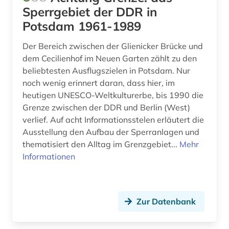
denkmalschutz (1)
Sperrgebiet der DDR in
depotfund (1)
Potsdam 1961-1989
desiderius erasmus (1)
Der Bereich zwischen der Glienicker Brücke und
dem Cecilienhof im Neuen Garten zählt zu den
design (1)
beliebtesten Ausflugszielen in Potsdam. Nur
noch wenig erinnert daran, dass hier, im
deutsch (1)
heutigen UNESCO-Weltkulturerbe, bis 1990 die
deutsch-deutsche grenze (2)
Grenze zwischen der DDR und Berlin (West)
verlief. Auf acht Informationsstelen erläutert die
deutsche film ag (1)
Ausstellung den Aufbau der Sperranlagen und
thematisiert den Alltag im Grenzgebiet...
Mehr
deutsche film gmbh (1)
Informationen
deutsche kolonialgesellschaft (1)
deutsche landesgeschichte (1)
Zur Datenbank
deutscher bund. bundestag (1)