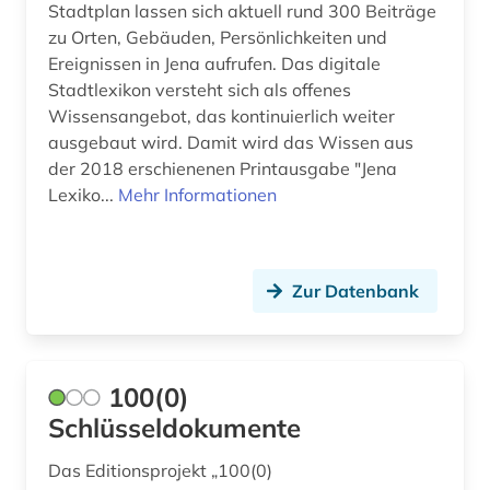
begriffsgeschichte &amp;lt;fach&amp;gt; (1)
Oesterreich (23)
Stadtplan lassen sich aktuell rund 300 Beiträge
zu Orten, Gebäuden, Persönlichkeiten und
belletristik (1)
Osmanisches Reich (3)
Ereignissen in Jena aufrufen. Das digitale
Stadtlexikon versteht sich als offenes
belzyze (1)
Ostasien (1)
Wissensangebot, das kontinuierlich weiter
ben (1)
ausgebaut wird. Damit wird das Wissen aus
Osteuropa (16)
der 2018 erschienenen Printausgabe "Jena
bergen (norwegen) (1)
Ostmitteleuropa (10)
Lexiko...
Mehr Informationen
bericht (1)
Palaestina (1)
berlin (11)
Polen (21)
Zur Datenbank
berlin-kreuzberg (1)
Portugal (1)
berliner mauer (1)
Rheinland-Pfalz (5)
100(0)
besatzungspolitik (1)
Roemisches Reich (2)
Schlüsseldokumente
besetzung (1)
Rumänien (6)
Das Editionsprojekt „100(0)