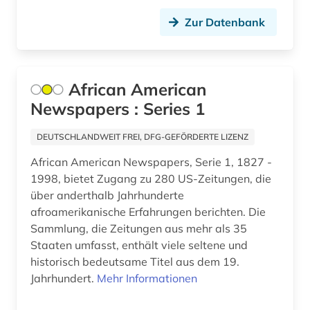
druckgrafik (1)
Zur Datenbank
druckgraphik (2)
druckindustrie (1)
African American
Newspapers : Series 1
drucktechnik (1)
dunhuang (1)
DEUTSCHLANDWEIT FREI, DFG-GEFÖRDERTE LIZENZ
African American Newspapers, Serie 1, 1827 -
dunhuang-handschriften (2)
1998, bietet Zugang zu 280 US-Zeitungen, die
dänemark (17)
über anderthalb Jahrhunderte
afroamerikanische Erfahrungen berichten. Die
edelfelt, albert | maler (2)
Sammlung, die Zeitungen aus mehr als 35
Staaten umfasst, enthält viele seltene und
edition (2)
historisch bedeutsame Titel aus dem 19.
eheschließung (1)
Jahrhundert.
Mehr Informationen
einstein (1)