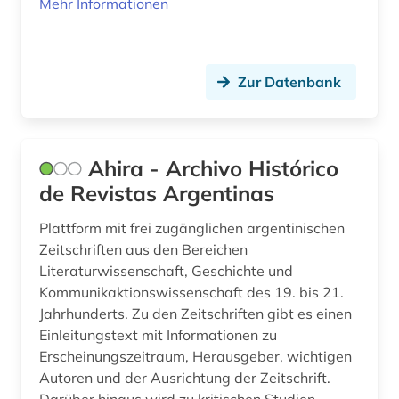
Mehr Informationen
europa (7)
eustathius, thessalonicensis | gelehrter; klerus;
Zur Datenbank
bischof; philologe (2)
euthanasie &lt;nationalsozialismus&gt; (1)
exil (2)
Ahira - Archivo Histórico
de Revistas Argentinas
exilpresse (1)
Plattform mit frei zugänglichen argentinischen
fachdidaktik (1)
Zeitschriften aus den Bereichen
Literaturwissenschaft, Geschichte und
fachinformationsdienst (1)
Kommunikaktionswissenschaft des 19. bis 21.
fachportal (3)
Jahrhunderts. Zu den Zeitschriften gibt es einen
Einleitungstext mit Informationen zu
faksimile (1)
Erscheinungszeitraum, Herausgeber, wichtigen
Autoren und der Ausrichtung der Zeitschrift.
familiengeschichte (1)