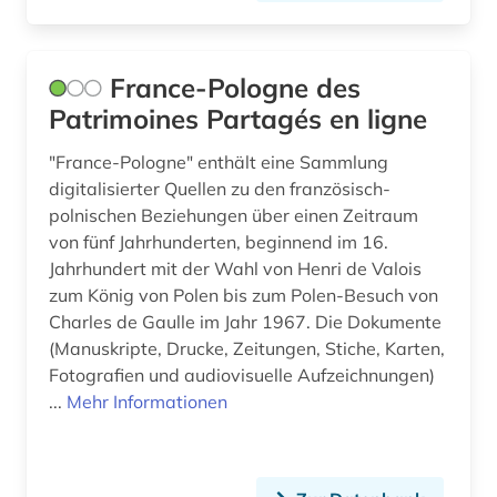
aufklärung (4)
Hessen (5)
aufsatz (1)
Irland (1)
France-Pologne des
aufsatzsammlung (1)
Island (6)
Patrimoines Partagés en ligne
augenzeuge (1)
Israel (7)
"France-Pologne" enthält eine Sammlung
ausländer (1)
Italien (12)
digitalisierter Quellen zu den französisch-
polnischen Beziehungen über einen Zeitraum
ausstellung (1)
Japan (3)
von fünf Jahrhunderten, beginnend im 16.
Jahrhundert mit der Wahl von Henri de Valois
australien (2)
Jugoslawien (6)
zum König von Polen bis zum Polen-Besuch von
auswanderer (1)
Kanada (1)
Charles de Gaulle im Jahr 1967. Die Dokumente
(Manuskripte, Drucke, Zeitungen, Stiche, Karten,
auswanderung (1)
Kroatien (4)
Fotografien und audiovisuelle Aufzeichnungen)
...
Mehr Informationen
authentizität (1)
Lettland (5)
autograph (2)
Litauen (8)