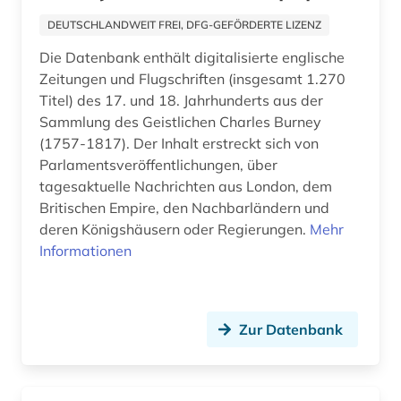
bild motiv (1)
Spanien (5)
DEUTSCHLANDWEIT FREI, DFG-GEFÖRDERTE LIZENZ
bildarchiv (2)
Suedamerika (7)
Die Datenbank enthält digitalisierte englische
Zeitungen und Flugschriften (insgesamt 1.270
bilddatenbank (9)
Suedasien (1)
Titel) des 17. und 18. Jahrhunderts aus der
bilder (1)
Sammlung des Geistlichen Charles Burney
Suedostasien (1)
(1757-1817). Der Inhalt erstreckt sich von
bildliche darstellung (2)
Suedosteuropa (6)
Parlamentsveröffentlichungen, über
tagesaktuelle Nachrichten aus London, dem
bildnis (1)
Thueringen (8)
Britischen Empire, den Nachbarländern und
deren Königshäusern oder Regierungen.
Mehr
bildpostkarte (1)
Tschechische Republik (11)
Informationen
bildungswesen (2)
Tuerkei (3)
biografie (9)
USA (27)
Zur Datenbank
biographie (5)
Ukraine (13)
biowissenschaften (1)
Ungarn (10)