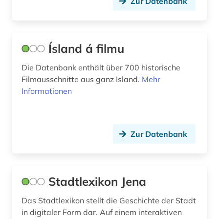
Zur Datenbank
autor (1)
Luxemburg (1)
außenpolitik (5)
Makedonien (3)
außenwirtschaft (1)
Mecklenburg-Vorpommern (4)
Ísland á filmu
avantgarde (1)
Mittelamerika (2)
Die Datenbank enthält über 700 historische
Filmausschnitte aus ganz Island.
Mehr
baden-württemberg (3)
Moldawien (3)
Informationen
baltikum (2)
Montenegro (4)
baudenkmal (1)
Niederlande (9)
Zur Datenbank
bauernhof (1)
Niedersachsen (3)
bauingenieurwesen (1)
Nordamerika (2)
Stadtlexikon Jena
bayerische staatsbibliothek (1)
Nordrhein-Westfalen (5)
Das Stadtlexikon stellt die Geschichte der Stadt
bayern (5)
Norwegen (11)
in digitaler Form dar. Auf einem interaktiven