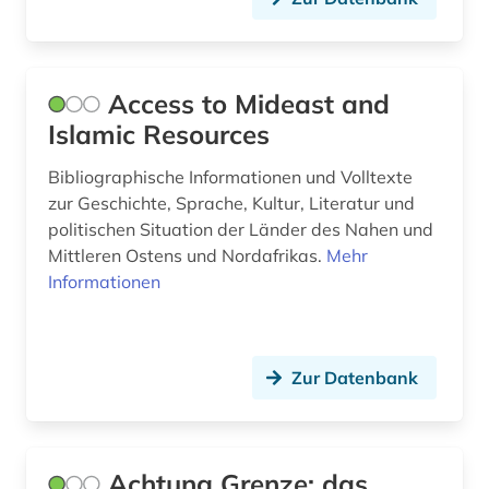
dahlbergh, erik jönsson | offizier; architekt;
zeichner; kartograf; historiker; beamter;
generalgouverneur (1)
darstellende kunst (1)
Access to Mideast and
Islamic Resources
datenbank (2)
Bibliographische Informationen und Volltexte
datenverarbeitung (1)
zur Geschichte, Sprache, Kultur, Literatur und
ddr (2)
politischen Situation der Länder des Nahen und
Mittleren Ostens und Nordafrikas.
Mehr
de inventoribus rerum (1)
Informationen
debatte (1)
defa-studio für spielfilme (1)
Zur Datenbank
denkmal (4)
denkmalpflege (2)
Achtung Grenze: das