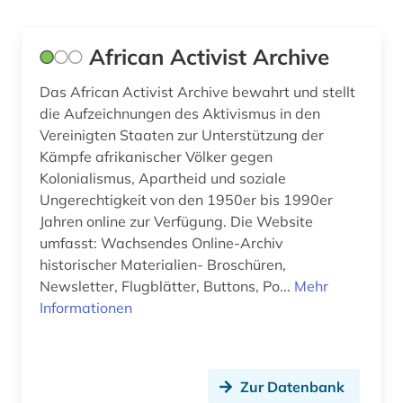
archivwesen (3)
Deutschland (DDR) (26)
African Activist Archive
archäologie (5)
Estland (6)
Das African Activist Archive bewahrt und stellt
archäologische stätte (1)
Europa (17)
die Aufzeichnungen des Aktivismus in den
Vereinigten Staaten zur Unterstützung der
argentinien (1)
Finnland (16)
Kämpfe afrikanischer Völker gegen
Kolonialismus, Apartheid und soziale
artek (2)
Frankreich (22)
Ungerechtigkeit von den 1950er bis 1990er
asienforschung (1)
GUS (4)
Jahren online zur Verfügung. Die Website
umfasst: Wachsendes Online-Archiv
astronomie (2)
Griechenland (2)
historischer Materialien- Broschüren,
Newsletter, Flugblätter, Buttons, Po...
Mehr
atlas (2)
Griechenland (Altertum) (1)
Informationen
audiodatei (1)
Großbritannien (17)
audioführung (1)
Hamburg (4)
Zur Datenbank