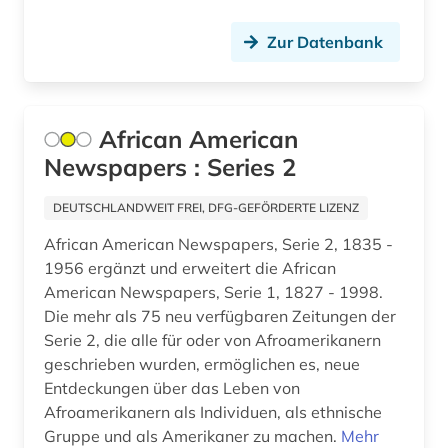
einwanderung (2)
Zur Datenbank
elektronische bibliothek (5)
elektronische enzyklopädie (1)
African American
elektronische publikation (1)
Newspapers : Series 2
elektronische ressource (1)
DEUTSCHLANDWEIT FREI, DFG-GEFÖRDERTE LIZENZ
elektronische zeitschrift (9)
African American Newspapers, Serie 2, 1835 -
1956 ergänzt und erweitert die African
elektronisches buch (13)
American Newspapers, Serie 1, 1827 - 1998.
Die mehr als 75 neu verfügbaren Zeitungen der
elektrotechnik (1)
Serie 2, die alle für oder von Afroamerikanern
emblem (1)
geschrieben wurden, ermöglichen es, neue
Entdeckungen über das Leben von
empirische sozialforschung (1)
Afroamerikanern als Individuen, als ethnische
Gruppe und als Amerikaner zu machen.
Mehr
england (2)