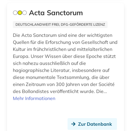
deutscher orden (2)
Acta Sanctorum
deutsches historisches museum (1)
DEUTSCHLANDWEIT FREI, DFG-GEFÖRDERTE LIZENZ
deutsches reich (2)
Die Acta Sanctorum sind eine der wichtigsten
deutsches sprachgebiet (1)
Quellen für die Erforschung von Gesellschaft und
Kultur im frühchristlichen und mittelalterlichen
deutsches zentrum kulturgutverluste (1)
Europa. Unser Wissen über diese Epoche stützt
deutschland (40)
sich nahezu ausschließlich auf die
hagiographische Literatur, insbesondere auf
deutschland (bundesrepublik) (4)
diese monumentale Textsammlung, die über
einen Zeitraum von 300 Jahren von der Société
deutschland (ddr) (11)
des Bollandistes veröffentlicht wurde. Die...
deutschland (ddr). ministerium des innern (1)
Mehr Informationen
deutschland. bundesministerium des inneren
(1)
Zur Datenbank
deutschland. reichskanzlei (1)