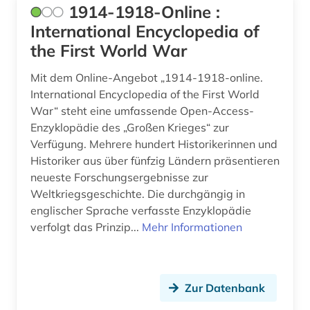
1914-1918-Online :
bisexualität (3)
International Encyclopedia of
bismarck (1)
the First World War
blekinge (1)
Mit dem Online-Angebot „1914-1918-online.
International Encyclopedia of the First World
blogportal (1)
War“ steht eine umfassende Open-Access-
bosnien-herzegowina (1)
Enzyklopädie des „Großen Krieges“ zur
Verfügung. Mehrere hundert Historikerinnen und
brandenburg (6)
Historiker aus über fünfzig Ländern präsentieren
neueste Forschungsergebnisse zur
brandförsäkringsverket (1)
Weltkriegsgeschichte. Die durchgängig in
brauch (1)
englischer Sprache verfasste Enzyklopädie
verfolgt das Prinzip...
Mehr Informationen
bremen (2)
brief (7)
Zur Datenbank
briefsammlung (3)