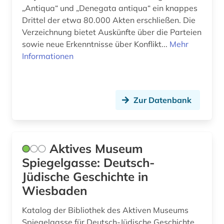
„Antiqua“ und „Denegata antiqua“ ein knappes
forschung (2)
Drittel der etwa 80.000 Akten erschließen. Die
Verzeichnung bietet Auskünfte über die Parteien
forschungsdaten (2)
sowie neue Erkenntnisse über Konflikt...
Mehr
forschungsprojekt (3)
Informationen
forschungsreise (1)
fotografie (5)
Zur Datenbank
fotografien (1)
fotosammlung (1)
Aktives Museum
fraktion (1)
Spiegelgasse: Deutsch-
Jüdische Geschichte in
franken (1)
Wiesbaden
frankreich (12)
Katalog der Bibliothek des Aktiven Museums
franziszeische landesaufnahme (1)
Spiegelgasse für Deutsch-Jüdische Geschichte