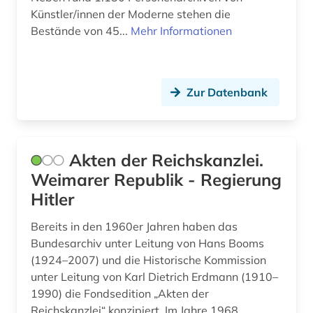
und filmwissenschaft (1)
Künstler/innen der Moderne stehen die
fid altertumswissenschaften - propylaeum (2)
Bestände von 45...
Mehr Informationen
fid anglo-american culture (1)
fid asien (2)
Zur Datenbank
fid geschichtswissenschaft (3)
fid jüdische studien (1)
Akten der Reichskanzlei.
fid nahost-, nordafrika- und islamstudien (6)
Weimarer Republik - Regierung
Hitler
fid ost-, ostmittel- und südosteuropa (16)
Bereits in den 1960er Jahren haben das
fid religionswissenschaft (1)
Bundesarchiv unter Leitung von Hans Booms
film (11)
(1924–2007) und die Historische Kommission
unter Leitung von Karl Dietrich Erdmann (1910–
filmgeschichte (2)
1990) die Fondsedition „Akten der
Reichskanzlei“ konzipiert. Im Jahre 1968