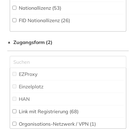
Natur- und Umweltschutz (1)
Nationallizenz (53)
alte geschichte (2)
Pädagogik (6)
FID Nationallizenz (26)
alte landesschule korbach (1)
Philosophie (27)
alter orient (1)
Physik (3)
Zugangsform (2)
▲
alternativbewegung (2)
Politologie (91)
altertum (2)
Psychologie (7)
altertumswissenschaft (2)
EZProxy
Rechtswissenschaft (27)
altertumswissenschaften (2)
Einzelplatz
Romanistik (14)
altes buch (4)
HAN
Slavistik (28)
altgermanistik (1)
Link mit Registrierung (68)
Soziologie (60)
althochdeutsch (1)
Organisations-Netzwerk / VPN (1)
Sport (3)
altkarte (1)