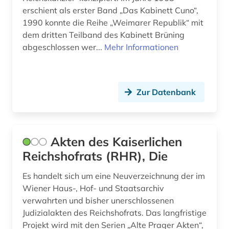
filmwissenschaft (1)
erschient als erster Band „Das Kabinett Cuno“,
1990 konnte die Reihe „Weimarer Republik“ mit
filmzensur (1)
dem dritten Teilband des Kabinett Brüning
findbuch (1)
abgeschlossen wer...
Mehr Informationen
finnisch (1)
finnland (15)
Zur Datenbank
flucht (1)
flugblatt (1)
Akten des Kaiserlichen
flugfoto (1)
Reichshofrats (RHR), Die
flugschrift (1)
Es handelt sich um eine Neuverzeichnung der im
Wiener Haus-, Hof- und Staatsarchiv
fontane, theodor | schriftsteller; übersetzer;
schriftsteller; kabarettist; journalist; kritiker;
verwahrten und bisher unerschlossenen
theaterkritiker; kriegsberichterstatter; apotheker;
Judizialakten des Reichshofrats. Das langfristige
librettist; historiker; romancier (1)
Projekt wird mit den Serien „Alte Prager Akten“,