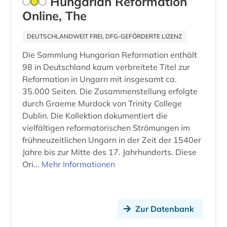
Hungarian Reformation
antisemitismus (1)
Online, The
Ostmitteleuropa (8)
antisemitismusforschung (1)
Palaestina (2)
DEUTSCHLANDWEIT FREI, DFG-GEFÖRDERTE LIZENZ
anwendungssoftware (1)
Die Sammlung Hungarian Reformation enthält
Polen (11)
anästhesie (1)
98 in Deutschland kaum verbreitete Titel zur
Portugal (7)
Reformation in Ungarn mit insgesamt ca.
apologetik (1)
35.000 Seiten. Die Zusammenstellung erfolgte
Rheinland-Pfalz (4)
durch Graeme Murdock von Trinity College
aquakultur (10)
Dublin. Die Kollektion dokumentiert die
Roemisches Reich (8)
aquarell (1)
vielfältigen reformatorischen Strömungen im
Rumänien (6)
frühneuzeitlichen Ungarn in der Zeit der 1540er
arabisch (6)
Jahre bis zur Mitte des 17. Jahrhunderts. Diese
Russland, Sowjetunion (19)
Ori...
Mehr Informationen
arabische schrift (1)
Saarland (2)
arabische staaten (1)
Sachsen (2)
arabischer frühling (1)
Zur Datenbank
Sachsen-Anhalt (2)