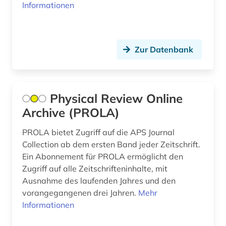
Informationen
basteln (1)
bauen (1)
Zur Datenbank
bauen im bestand (1)
bauforschung (2)
Physical Review Online
bauingenieurwesen (2)
Archive (PROLA)
baukonstruktion (2)
PROLA bietet Zugriff auf die APS Journal
baukunst (1)
Collection ab dem ersten Band jeder Zeitschrift.
Ein Abonnement für PROLA ermöglicht den
bauphysik (1)
Zugriff auf alle Zeitschrifteninhalte, mit
Ausnahme des laufenden Jahres und den
baurecht (6)
vorangegangenen drei Jahren.
Mehr
bauschaden (2)
Informationen
baustoff (3)