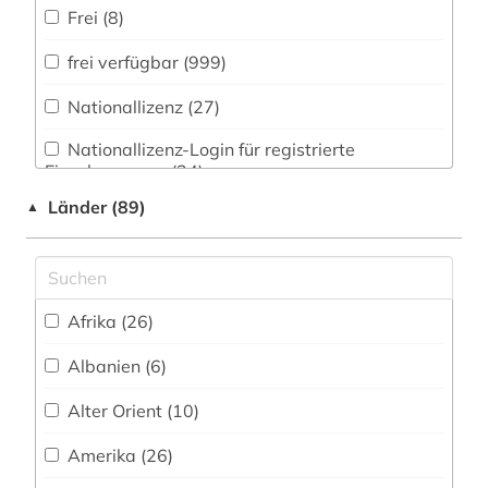
Frei (8)
altenpflege (2)
frei verfügbar (999)
alter (1)
Nationallizenz (27)
alter druck (1)
Nationallizenz-Login für registrierte
alter orient (3)
Einzelpersonen (24)
alternativbewegung (1)
Länder (89)
▲
alternative (3)
alternative medizin (2)
Afrika (26)
alterssoziologie (1)
Albanien (6)
altertum (6)
Alter Orient (10)
altertumswissenschaft (13)
Amerika (26)
altes testament (2)