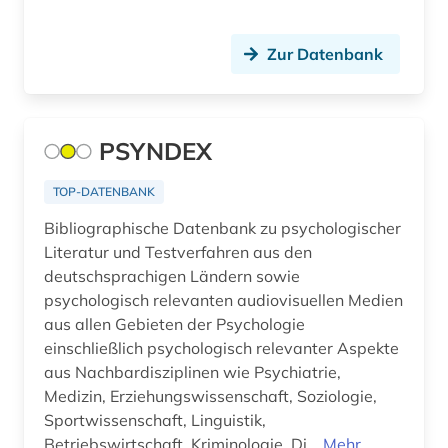
berufsforschung (2)
Zur Datenbank
beschränkung (1)
beschäftigung (1)
PSYNDEX
beschäftigungstherapie (1)
TOP-DATENBANK
bestandserhaltung (1)
Bibliographische Datenbank zu psychologischer
bestandsverzeichnis (1)
Literatur und Testverfahren aus den
deutschsprachigen Ländern sowie
betreuungsrecht (1)
psychologisch relevanten audiovisuellen Medien
aus allen Gebieten der Psychologie
betrieb (1)
einschließlich psychologisch relevanter Aspekte
betriebsführung (3)
aus Nachbardisziplinen wie Psychiatrie,
Medizin, Erziehungswissenschaft, Soziologie,
betriebsorganisation (2)
Sportwissenschaft, Linguistik,
Betriebswirtschaft, Kriminologie. Di...
Mehr