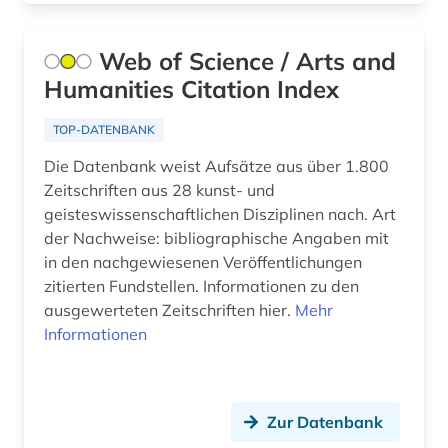
arabistik (2)
Schleswig-Holstein (4)
arbeit (4)
Web of Science / Arts and
Schweden (53)
Humanities Citation Index
arbeiterbewegung (1)
Schweiz (25)
arbeitnehmervertretung (1)
TOP-DATENBANK
Serbien (7)
Die Datenbank weist Aufsätze aus über 1.800
arbeitsbedingungen und -politik (1)
Zeitschriften aus 28 kunst- und
Skandinavien (5)
arbeitsfeld (1)
geisteswissenschaftlichen Disziplinen nach. Art
Slowakei (10)
der Nachweise: bibliographische Angaben mit
arbeitsgestaltung (1)
in den nachgewiesenen Veröffentlichungen
Slowenien (6)
zitierten Fundstellen. Informationen zu den
arbeitslosigkeit (1)
ausgewerteten Zeitschriften hier.
Mehr
Spanien (16)
arbeitsmarkt (2)
Informationen
Suedamerika (12)
arbeitsmarktforschung (2)
Suedasien (5)
arbeitsmarktpolitik (1)
Zur Datenbank
Suedostasien (3)