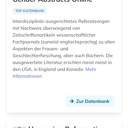
Monaco (1)
anthropogeographie (1)
TOP-DATENBANK
Montenegro (8)
Interdisziplinär ausgerichtetes Referateorgan
anthropologie (11)
mit Nachweis überwiegend von
Niederlande (12)
anthropologische linguistik (1)
Zeitschriftenartikeln wissenschaftlicher
Fachjournals (zumeist englischsprachig) zu allen
Niedersachsen (4)
anthroposophie (1)
Aspekten der Frauen- und
Nordamerika (6)
Geschlechterforschung, aber auch Büchern. Die
anthroposophische medizin (1)
ausgewertete Literatur erschien meist meist in
Nordrhein-Westfalen (5)
den USA, in England und Kanada.
Mehr
anthropozän (1)
Informationen
Norwegen (29)
antijüdische propaganda (1)
Oesterreich (30)
antike (6)
Osmanisches Reich (5)
Zur Datenbank
antike religionen (1)
Ostasien (3)
antiquariat (1)
Osteuropa (18)