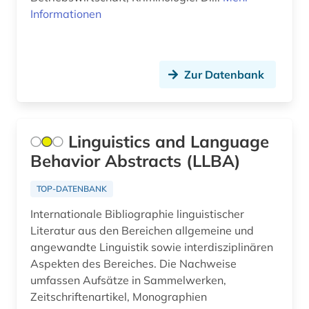
betriebswirtschaft (4)
Informationen
betriebswirtschaftslehre (14)
bewegungswissenschaft (1)
Zur Datenbank
bibel (6)
bibel. deuteronomium (1)
Linguistics and Language
bibelausgabe (1)
Behavior Abstracts (LLBA)
bibelhandschrift (1)
TOP-DATENBANK
bibelkommentar (1)
Internationale Bibliographie linguistischer
bibelwissenschaft (4)
Literatur aus den Bereichen allgemeine und
angewandte Linguistik sowie interdisziplinären
bibliografie (326)
Aspekten des Bereiches. Die Nachweise
umfassen Aufsätze in Sammelwerken,
bibliografie 1907-2005 (1)
Zeitschriftenartikel, Monographien