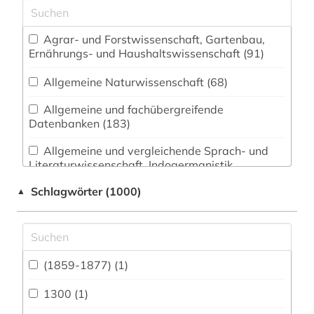
Agrar- und Forstwissenschaft, Gartenbau,
Ernährungs- und Haushaltswissenschaft (91)
Allgemeine Naturwissenschaft (68)
Allgemeine und fachübergreifende
Datenbanken (183)
Allgemeine und vergleichende Sprach- und
Literaturwissenschaft. Indogermanistik.
Außereuropäische Sprachen und Literaturen
Schlagwörter (1000)
▲
(136)
Anglistik. Amerikanistik (96)
Archäologie (77)
(1859-1877) (1)
Architektur, Bauingenieur- und
Vermessungswesen (80)
1300 (1)