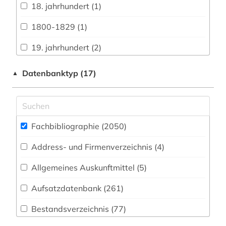
Biologie, Biotechnologie (185)
18. jahrhundert (1)
Buch- und Bibliothekswesen,
1800-1829 (1)
Informationswissenschaft (82)
19. jahrhundert (2)
Chemie und Pharmazie (128)
1980-1989 (1)
Datenbanktyp (17)
▲
Elektrotechnik, Elektronik, Nachrichtentechnik
(50)
abbildung (1)
Energietechnik (59)
abfallwirtschaft (1)
Ethnologie (80)
Fachbibliographie (2050
)
abfluss (1)
Geographie (85)
Address- und Firmenverzeichnis (4
)
abkürzung (1)
Geowissenschaften (78)
Allgemeines Auskunftmittel (5
)
abraum (1)
Germanistik. Niederlandistik. Skandinavistik
Aufsatzdatenbank (261
)
abschlussarbeiten (1)
(150)
Bestandsverzeichnis (77
)
abwasser (2)
Geschichte (325)