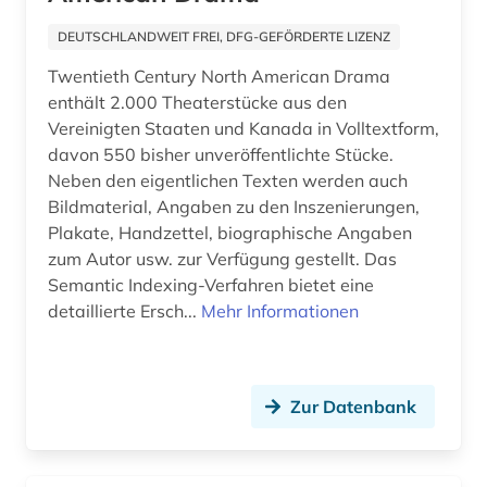
asienwissenschaften (4)
DEUTSCHLANDWEIT FREI, DFG-GEFÖRDERTE LIZENZ
assisi (1)
Twentieth Century North American Drama
enthält 2.000 Theaterstücke aus den
astronomie (4)
Vereinigten Staaten und Kanada in Volltextform,
astrophysik (3)
davon 550 bisher unveröffentlichte Stücke.
Neben den eigentlichen Texten werden auch
atlas (1)
Bildmaterial, Angaben zu den Inszenierungen,
Plakate, Handzettel, biographische Angaben
atomphysik (1)
zum Autor usw. zur Verfügung gestellt. Das
Semantic Indexing-Verfahren bietet eine
audio recordings (1)
detaillierte Ersch...
Mehr Informationen
audiotechnik (1)
audiovisuelle medien (1)
Zur Datenbank
audiovisuelles medium (1)
aufbereitung (1)