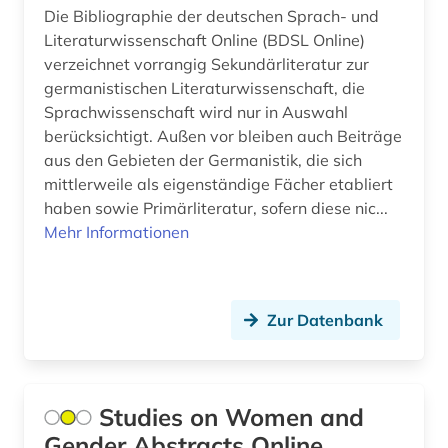
Die Bibliographie der deutschen Sprach- und
Korea (2)
angewandte wissenschaft (1)
Literaturwissenschaft Online (BDSL Online)
Kroatien (8)
verzeichnet vorrangig Sekundärliteratur zur
angewandte wissenschaften (1)
germanistischen Literaturwissenschaft, die
Lettland (6)
Sprachwissenschaft wird nur in Auswahl
anglistik (11)
berücksichtigt. Außen vor bleiben auch Beiträge
Liechtenstein (2)
angloamerikanische literatur (1)
aus den Gebieten der Germanistik, die sich
mittlerweile als eigenständige Fächer etabliert
Litauen (7)
angloamerikanischer kulturraum (2)
haben sowie Primärliteratur, sofern diese nic...
Luxemburg (2)
Mehr Informationen
anlagenbau (3)
Makedonien (7)
anleitung (1)
Malta (1)
Zur Datenbank
anorganische chemie (1)
Mecklenburg-Vorpommern (4)
antarktika (2)
Mittelamerika (7)
antarktis (5)
Studies on Women and
Moldawien (6)
Gender Abstracts Online
anthologie (9)