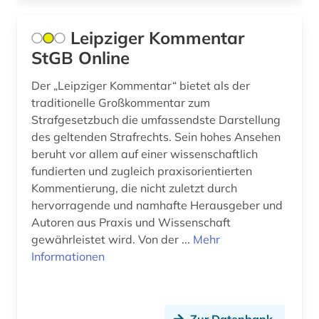
ausbildung (1)
Leipziger Kommentar
ausländer (1)
StGB Online
ausländisches recht (1)
Der „Leipziger Kommentar“ bietet als der
traditionelle Großkommentar zum
ausrüstung (1)
Strafgesetzbuch die umfassendste Darstellung
ausschreibung (1)
des geltenden Strafrechts. Sein hohes Ansehen
beruht vor allem auf einer wissenschaftlich
ausstellung (2)
fundierten und zugleich praxisorientierten
Kommentierung, die nicht zuletzt durch
ausstellungskatalog (1)
hervorragende und namhafte Herausgeber und
australien (7)
Autoren aus Praxis und Wissenschaft
gewährleistet wird. Von der ...
Mehr
auswanderung (1)
Informationen
autobiografie (2)
autobiographie (1)