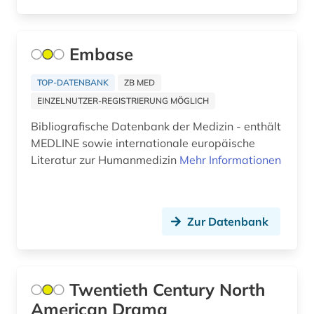
armenien (3)
art (1)
Embase
artefakte (1)
TOP-DATENBANK
ZB MED
artenreichtum (1)
EINZELNUTZER-REGISTRIERUNG MÖGLICH
arthur (2)
Bibliografische Datenbank der Medizin - enthält
MEDLINE sowie internationale europäische
artik (1)
Literatur zur Humanmedizin
Mehr Informationen
artusepik (1)
arzneimittel (4)
Zur Datenbank
arzneimittelrezeptor (1)
arzneistoffe (1)
Twentieth Century North
asien (5)
American Drama