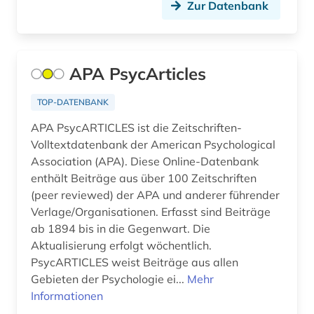
Zur Datenbank
behindertenpädagogik (1)
behinderung (1)
APA PsycArticles
bekämpfung (1)
TOP-DATENBANK
belgien (4)
APA PsycARTICLES ist die Zeitschriften-
belletristik (2)
Volltextdatenbank der American Psychological
Association (APA). Diese Online-Datenbank
benedictus de spinoza (1)
enthält Beiträge aus über 100 Zeitschriften
(peer reviewed) der APA und anderer führender
benedikt (1)
Verlage/Organisationen. Erfasst sind Beiträge
benelux (1)
ab 1894 bis in die Gegenwart. Die
Aktualisierung erfolgt wöchentlich.
benin (1)
PsycARTICLES weist Beiträge aus allen
Gebieten der Psychologie ei...
Mehr
beobachtungsstudie (1)
Informationen
bergbau (8)