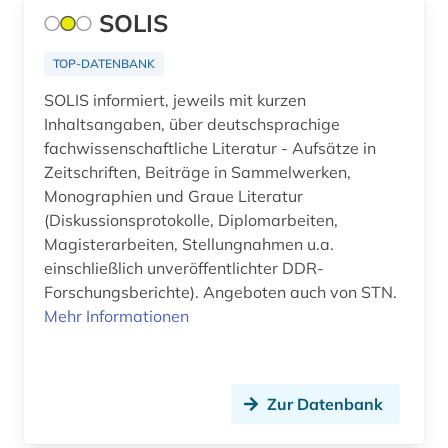
SOLIS
aufführungsmaterial (4)
aufgabensammlung (1)
TOP-DATENBANK
SOLIS informiert, jeweils mit kurzen
aufklärung (4)
Inhaltsangaben, über deutschsprachige
aufsatz (3)
fachwissenschaftliche Literatur - Aufsätze in
Zeitschriften, Beiträge in Sammelwerken,
augenzeuge (2)
Monographien und Graue Literatur
(Diskussionsprotokolle, Diplomarbeiten,
august von (1)
Magisterarbeiten, Stellungnahmen u.a.
augustinus (1)
einschließlich unveröffentlichter DDR-
Forschungsberichte). Angeboten auch von STN.
auktionskatalog (2)
Mehr Informationen
auktionspreis (1)
aurelius (1)
Zur Datenbank
aurelius augustinus (2)