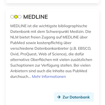
arbeitsmedizin (2)
Suedosteuropa (7)
arbeitsplanung (1)
MEDLINE
Thueringen (5)
arbeitsrecht (4)
MEDLINE ist die wichtigste bibliographische
Tschechische Republik (20)
arbeitsschutz (4)
Datenbank mit dem Schwerpunkt Medizin. Die
Tuerkei (6)
NLM bietet freien Zugang auf MEDLINE über
arbeitssicherheit (2)
PubMed sowie kostenpflichtig über
USA (45)
verschiedene Datenbankanbieter (z.B. EBSCO,
arbeitstherapie (1)
Ovid, ProQuest, Web of Science), die dafür
Ukraine (7)
architekt (1)
alternative Oberflächen mit vielen zusätzlichen
Suchoptionen zur Verfügung stellen. Bei vielen
Ungarn (9)
architektur (29)
Anbietern sind auch die Inhalte aus PubMed
Vatikanstadt (1)
durchsuch...
Mehr Informationen
architekturgeschichte (2)
architekturzeitschrift (1)
Zur Datenbank
archiv (5)