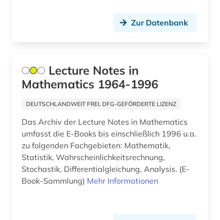
bautechnik (4)
Zur Datenbank
bauvertrag (1)
bauwesen (4)
Lecture Notes in
bauwirtschaft (2)
Mathematics 1964-1996
bayerische staatsbibliothek (1)
DEUTSCHLANDWEIT FREI, DFG-GEFÖRDERTE LIZENZ
bayern (2)
Das Archiv der Lecture Notes in Mathematics
umfasst die E-Books bis einschließlich 1996 u.a.
bedarfsforschung (1)
zu folgenden Fachgebieten: Mathematik,
Statistik, Wahrscheinlichkeitsrechnung,
bedrohte sprache (1)
Stochastik, Differentialgleichung, Analysis. (E-
beherbergungsgewerbe tourismus
Book-Sammlung)
Mehr Informationen
volkswirtschaft tourismus gaststättengewerbe
hotelgewerbe kulturkontakt reisen tourismus (1)
behindertenarbeit (1)