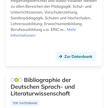
Regierungsberichte) und audio-visueller Medien
Griechenland (Altertum) (4)
zu allen Bereichen der Pädagogik: Schul- und
amtsdrucksache (2)
Unterrichtswesen, Vorschulerziehung,
Großbritannien (23)
Sonderpädagogik, Schulen und Hochschulen,
analytik (1)
Lehrerausbildung, Erwachsenenbildung,
Hamburg (1)
analytische chemie (2)
Berufsausbildung u.a. ERIC w...
Mehr
Hessen (5)
Informationen
anarchismus (1)
Irland (8)
anarchist (1)
Island (2)
Zur Datenbank
angelsachsen (2)
Israel (10)
angelsächsische texte (2)
Italien (27)
angewandte chemie (1)
Bibliographie der
Japan (5)
Deutschen Sprach- und
angewandte informatik (1)
Literaturwissenschaft
Jugoslawien (7)
angewandte mikrobiologie (1)
Kanada (20)
TOP-DATENBANK
angewandte technologien (1)