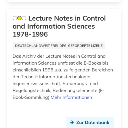
archival documents (1)
archivalien (2)
Lecture Notes in Control
and Information Sciences
archivkunde (2)
1978-1996
archivprojekte (1)
DEUTSCHLANDWEIT FREI, DFG-GEFÖRDERTE LIZENZ
archivwesen (1)
Das Archiv der Lecture Notes in Control and
archäologie (30)
Information Sciences umfasst die E-Books bis
einschließlich 1996 u.a. zu folgenden Bereichen
arealtypologie (1)
der Technik: Informationstechnologie,
Ingenieurwissenschaft, Steuerungs- und
argumentation (1)
Regelungstechnik, Bedienungselemente (E-
aristoteles (1)
Book-Sammlung)
Mehr Informationen
aristoteles | philosoph; lehrer (1)
arktis (7)
Zur Datenbank