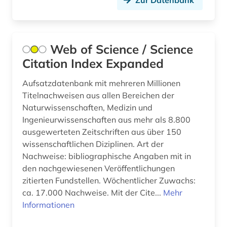
Zur Datenbank
autograph (2)
automatic engineering information (1)
Web of Science / Science
automatische sprachanalyse (1)
Citation Index Expanded
automatische sprachproduktion (1)
Aufsatzdatenbank mit mehreren Millionen
Titelnachweisen aus allen Bereichen der
automobiltechnik (1)
Naturwissenschaften, Medizin und
autor (3)
Ingenieurwissenschaften aus mehr als 8.800
ausgewerteten Zeitschriften aus über 150
autorin (1)
wissenschaftlichen Diziplinen. Art der
Nachweise: bibliographische Angaben mit in
außenpolitik (7)
den nachgewiesenen Veröffentlichungen
außenwirtschaft (1)
zitierten Fundstellen. Wöchentlicher Zuwachs:
ca. 17.000 Nachweise. Mit der Cite...
Mehr
außerkanoische traktate (1)
Informationen
ayurveda (1)