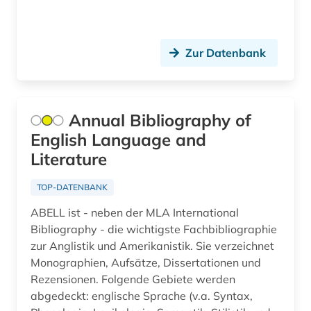
biblische archäologie (1)
bilddatenbank (2)
Zur Datenbank
bildnismalerei (1)
bildstock (1)
Annual Bibliography of
bildung (8)
English Language and
bildung in der sozialarbeit (1)
Literature
bildungsforschung (6)
TOP-DATENBANK
bildungsgeschichte (2)
ABELL ist - neben der MLA International
Bibliography - die wichtigste Fachbibliographie
bildungspolitik (1)
zur Anglistik und Amerikanistik. Sie verzeichnet
Monographien, Aufsätze, Dissertationen und
bildungstheorie (1)
Rezensionen. Folgende Gebiete werden
bildungswesen (1)
abgedeckt: englische Sprache (v.a. Syntax,