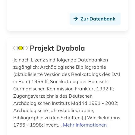
bergbaunachfolgelandschaft (1)
Zur Datenbank
bergwerk (1)
berlin (4)
Projekt Dyabola
berliner klassik (1)
Je nach Lizenz sind folgende Datenbanken
berliner nationaltheater (1)
zugänglich: Archäologische Bibliographie
bern (1)
(aktualisierte Version des Realkatalogs des DAI
in Rom) 1956 ff; Sachkatalog der Römisch-
beruf (1)
Germanischen Kommission Frankfurt 1992 ff;
Zugangsverzeichnis des Deutschen
berufe im gesundheitswesen (1)
Archäologischen Instituts Madrid 1991 - 2002;
berufliche arbeit (1)
Archäologische Jahresbibliographie;
Bibliographie zu den Schriften J.J.Winckelmanns
berufliche fragen der sozialarbeit (1)
1755 - 1998; Invent...
Mehr Informationen
berufsausbildung (1)