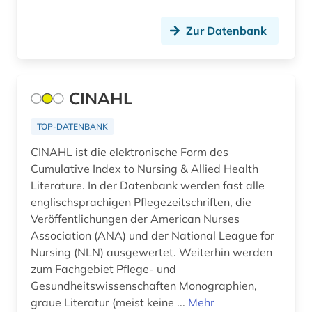
bach (10)
Zur Datenbank
bakteriologie (2)
balkanromanistik (3)
CINAHL
ballett (1)
TOP-DATENBANK
balneologie (1)
CINAHL ist die elektronische Form des
baltikum (1)
Cumulative Index to Nursing & Allied Health
Literature. In der Datenbank werden fast alle
baltistik (1)
englischsprachigen Pflegezeitschriften, die
Veröffentlichungen der American Nurses
bamberg (1)
Association (ANA) und der National League for
bankwesen (2)
Nursing (NLN) ausgewertet. Weiterhin werden
zum Fachgebiet Pflege- und
barth, karl | theologe; hochschullehrer (1)
Gesundheitswissenschaften Monographien,
graue Literatur (meist keine ...
Mehr
baskenland (1)