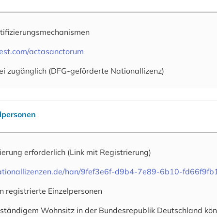
tifizierungsmechanismen
est.com/actasanctorum
ei zugänglich (DFG-geförderte Nationallizenz)
elpersonen
rierung erforderlich
(Link mit Registrierung)
.nationallizenzen.de/han/9fef3e6f-d9b4-7e89-6b10-fd66f9f
n registrierte Einzelpersonen
 ständigem Wohnsitz in der Bundesrepublik Deutschland könn