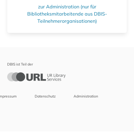
zur Administration (nur für
Bibliotheksmitarbeitende aus DBIS-
Teilnehmerorganisationen)
DBIS ist Teil der
Impressum
Datenschutz
Administration