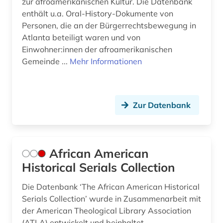
zur afroamerikanischen Kultur. Die Datenbank
enthält u.a. Oral-History-Dokumente von
elektronische publikation (2)
Personen, die an der Bürgerrechtsbewegung in
elektronische zeitschrift (12)
Atlanta beteiligt waren und von
Einwohner:innen der afroamerikanischen
elektronisches buch (41)
Gemeinde ...
Mehr Informationen
elektronisches publizieren (1)
elektrotechnik (1)
Zur Datenbank
eliot (1)
elvish (1)
African American
encyclopädie (1)
Historical Serials Collection
england (14)
Die Datenbank ‘The African American Historical
englisch (161)
Serials Collection’ wurde in Zusammenarbeit mit
der American Theological Library Association
englisch deutsch wörterbuch (1)
(ATLA) entwickelt und beinhaltet