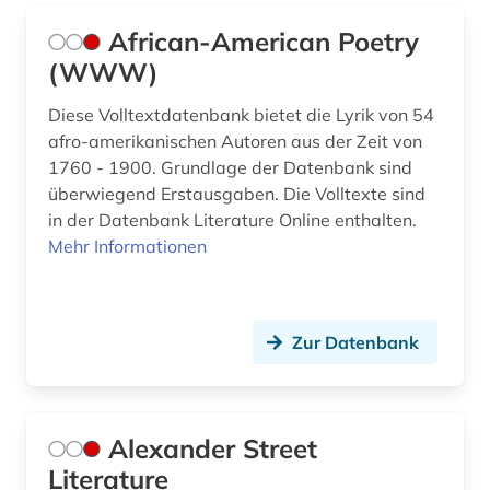
geschichte 1860-1910 (1)
African-American Poetry
geschichte 1866-1877 (1)
(WWW)
geschichte 1900-2000 (7)
Diese Volltextdatenbank bietet die Lyrik von 54
geschichte 1921-1972 (1)
afro-amerikanischen Autoren aus der Zeit von
1760 - 1900. Grundlage der Datenbank sind
geschichte 1945 (1)
überwiegend Erstausgaben. Die Volltexte sind
in der Datenbank Literature Online enthalten.
geschichte 1945 - 2004 (1)
Mehr Informationen
geschichte 600-1900 (2)
geschichte 965-975 (1)
Zur Datenbank
geschichte <1100-1900> (1)
geschichte <1475-1700> (2)
Alexander Street
geschichte <1639-1800> (1)
Literature