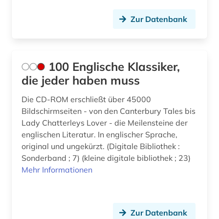
artusepik (2)
Zur Datenbank
asiaten (2)
asiatische studien (1)
asien (2)
100 Englische Klassiker,
die jeder haben muss
audiodatei (1)
Die CD-ROM erschließt über 45000
audiovisuelles material (1)
Bildschirmseiten - von den Canterbury Tales bis
aufführung (11)
Lady Chatterleys Lover - die Meilensteine der
englischen Literatur. In englischer Sprache,
aufführungspraxis (1)
original und ungekürzt. (Digitale Bibliothek :
Sonderband ; 7) (kleine digitale bibliothek ; 23)
ausbildung (1)
Mehr Informationen
aussprache (3)
australien (10)
Zur Datenbank