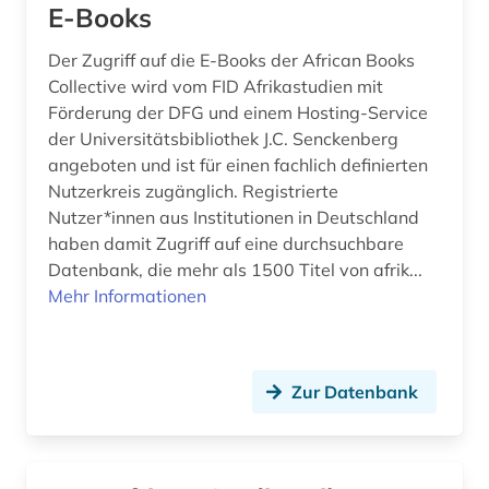
E-Books
fremdsprache (3)
Der Zugriff auf die E-Books der African Books
fremdwort (2)
Collective wird vom FID Afrikastudien mit
Förderung der DFG und einem Hosting-Service
frühe neuzeit (1)
der Universitätsbibliothek J.C. Senckenberg
fürstliche bibliothek corvey (1)
angeboten und ist für einen fachlich definierten
Nutzerkreis zugänglich. Registrierte
galloromanistik (14)
Nutzer*innen aus Institutionen in Deutschland
haben damit Zugriff auf eine durchsuchbare
gedenktag (1)
Datenbank, die mehr als 1500 Titel von afrik...
gefangener (1)
Mehr Informationen
geistesgeschichte <1500 - 1800> (1)
geisteswissenschaften (31)
Zur Datenbank
gender (4)
gender studies (2)