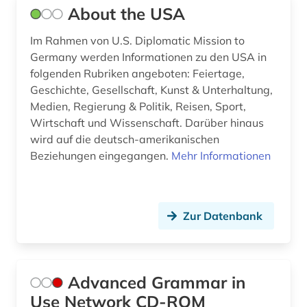
About the USA
didaktik (2)
Im Rahmen von U.S. Diplomatic Mission to
digital humanities (3)
Germany werden Informationen zu den USA in
digitale rechte (1)
folgenden Rubriken angeboten: Feiertage,
Geschichte, Gesellschaft, Kunst & Unterhaltung,
digitalisat (1)
Medien, Regierung & Politik, Reisen, Sport,
Wirtschaft und Wissenschaft. Darüber hinaus
dissertation (2)
wird auf die deutsch-amerikanischen
Beziehungen eingegangen.
dokumentarfilm (1)
Mehr Informationen
dokumente (2)
doyle (1)
Zur Datenbank
drama (24)
dramatiker (1)
Advanced Grammar in
dramatikerin (1)
Use Network CD-ROM