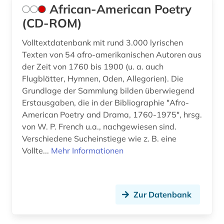
African-American Poetry
geschichte 1790-1920 (1)
(CD-ROM)
geschichte 1800 (1)
Volltextdatenbank mit rund 3.000 lyrischen
Texten von 54 afro-amerikanischen Autoren aus
geschichte 1800-1920 (1)
der Zeit von 1760 bis 1900 (u. a. auch
Flugblätter, Hymnen, Oden, Allegorien). Die
geschichte 1800-2010 (1)
Grundlage der Sammlung bilden überwiegend
geschichte 1821-1837 (1)
Erstausgaben, die in der Bibliographie "Afro-
American Poetry and Drama, 1760-1975", hrsg.
geschichte 1832-1901 (1)
von W. P. French u.a., nachgewiesen sind.
Verschiedene Sucheinstiege wie z. B. eine
geschichte 1838-1852 (1)
Vollte...
Mehr Informationen
geschichte 1850-2010 (1)
geschichte 1853-1865 (2)
Zur Datenbank
geschichte 1860-1870 (2)