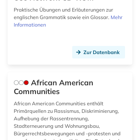
drehbuch (1)
Praktische Übungen und Erläuterungen zur
englischen Grammatik sowie ein Glossar.
Mehr
druckindustrie (1)
Informationen
dänisch (3)
e-book (1)
Zur Datenbank
e-book-paket (1)
edgar allan (1)
African American
edition (2)
Communities
einführung (1)
African American Communities enthält
einsprachiges wörterbuch (1)
Primärquellen zu Rassismus, Diskriminierung,
Aufhebung der Rassentrennung,
einwanderung (2)
Stadterneuerung und Wohnungsbau,
Bürgerrechtsbewegungen und -protesten und
elektronik (1)