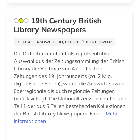
britisches englisch (1)
british academy (1)
19th Century British
Library Newspapers
british broadcasting corporation (1)
british library (1)
DEUTSCHLANDWEIT FREI, DFG-GEFÖRDERTE LIZENZ
Die Datenbank enthält als repräsentative
british national corpus (2)
Auswahl aus der Zeitungssammlung der British
brontë (1)
Library die Volltexte von 47 britischen
Zeitungen des 19. Jahrhunderts (ca. 2 Mio.
buch (1)
digitalisierte Seiten), wobei die Auswahl sowohl
überregionale als auch regionale Zeitungen
buchdruck (1)
berücksichtigt. Die Nationallizenz beinhaltet den
Teil 1 der aus 5 Teilen bestehenden Kollektionen
bürgerrechtsbewegung (3)
der British Library Newspapers. Eine ...
Mehr
calderón (1)
Informationen
canada (1)