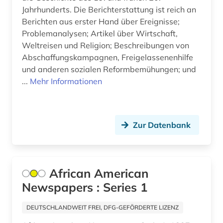
enzyklopädie (21)
Jahrhunderts. Die Berichterstattung ist reich an
Berichten aus erster Hand über Ereignisse;
epik (1)
Problemanalysen; Artikel über Wirtschaft,
Weltreisen und Religion; Beschreibungen von
eponym (1)
Abschaffungskampagnen, Freigelassenenhilfe
ethnologie (1)
und anderen sozialen Reformbemühungen; und
...
Mehr Informationen
etudes africaines (2)
etymologie (5)
Zur Datenbank
europa (3)
europäische geschichte (2)
europäische kultur (1)
African American
Newspapers : Series 1
fachinformationsdienst (2)
DEUTSCHLANDWEIT FREI, DFG-GEFÖRDERTE LIZENZ
faksimile (3)