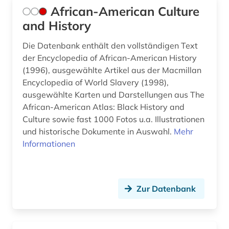
African-American Culture
geschichte 1700 ff. (1)
and History
geschichte 1700-1780 (1)
Die Datenbank enthält den vollständigen Text
der Encyclopedia of African-American History
geschichte 1700-1800 (1)
(1996), ausgewählte Artikel aus der Macmillan
geschichte 1700-1836 (1)
Encyclopedia of World Slavery (1998),
ausgewählte Karten und Darstellungen aus The
geschichte 1714-1915 (1)
African-American Atlas: Black History and
Culture sowie fast 1000 Fotos u.a. Illustrationen
geschichte 1755-1773 (1)
und historische Dokumente in Auswahl.
Mehr
Informationen
geschichte 1760-1900 (3)
geschichte 1782-1903 (1)
geschichte 1789 - 1875 (1)
Zur Datenbank
geschichte 1789-1838 (1)
geschichte 1789-1865 (1)