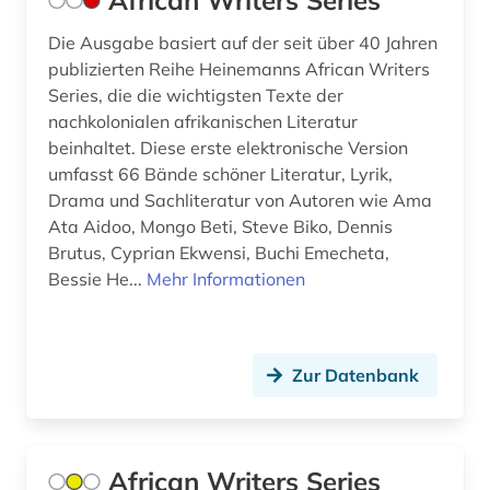
African Writers Series
geschichte (54)
Die Ausgabe basiert auf der seit über 40 Jahren
publizierten Reihe Heinemanns African Writers
geschichte &lt;1492-1895&gt; (1)
Series, die die wichtigsten Texte der
nachkolonialen afrikanischen Literatur
geschichte &lt;1550-1921&gt; (1)
beinhaltet. Diese erste elektronische Version
geschichte &lt;1731-1869&gt; (1)
umfasst 66 Bände schöner Literatur, Lyrik,
Drama und Sachliteratur von Autoren wie Ama
geschichte &lt;1801-1819&gt; (1)
Ata Aidoo, Mongo Beti, Steve Biko, Dennis
Brutus, Cyprian Ekwensi, Buchi Emecheta,
geschichte &lt;600-1900&gt; (1)
Bessie He...
Mehr Informationen
geschichte 1275-1504 (1)
geschichte 1280-1915 (1)
Zur Datenbank
geschichte 1400-2015 (1)
geschichte 1492-1820 (1)
African Writers Series
geschichte 1500 - 1700 (1)