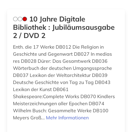
Suedostasien (1)
anthropozän (1)
USA (77)
10 Jahre Digitale
antike (2)
Bibliothek : Jubiläumsausgabe
2 / DVD 2
arabisch (1)
Enth. die 17 Werke DB012 Die Religion in
arbeiterbewegung (1)
Geschichte und Gegenwart DB027 In medias
arbeitsrecht (1)
res DB028 Dürer: Das Gesamtwerk DB036
Wörterbuch der deutschen Umgangssprache
arbeitssicherheit (2)
DB037 Lexikon der Weltarchitektur DB039
Deutsche Geschichte von Tag zu Tag DB043
architektur (2)
Lexikon der Kunst DB061
archiv (2)
Shakespeare:Complete Works DB070 Kindlers
Meisterzeichnungen aller Epochen DB074
archäologie (2)
Wilhelm Busch: Gesammelte Werke DB100
Meyers Groß...
Mehr Informationen
arthur conan (1)