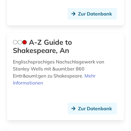
commonwealth (8)
Zur Datenbank
congress (3)
corpus (1)
A-Z Guide to
darstellende kunst (1)
Shakespeare, An
datenanalyse (2)
Englischsprachiges Nachschlagewerk von
demokratie (1)
Stanley Wells mit &uuml;ber 860
Eintr&auml;gen zu Shakespeare.
Mehr
design (2)
Informationen
deutsch (31)
deutsche philologie (1)
Zur Datenbank
dialekt (1)
dickens (1)