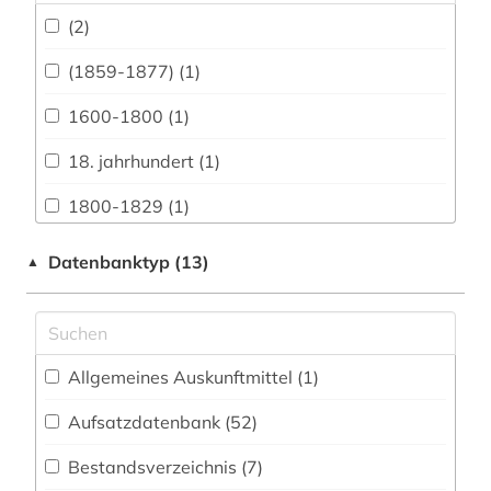
Archäologie (25)
(2)
Architektur, Bauingenieur- und
Vermessungswesen (24)
(1859-1877) (1)
Biologie, Biotechnologie (16)
1600-1800 (1)
Buch- und Bibliothekswesen,
18. jahrhundert (1)
Informationswissenschaft (28)
1800-1829 (1)
Chemie und Pharmazie (11)
1800-1900 (3)
Datenbanktyp (13)
▲
Elektrotechnik, Elektronik, Nachrichtentechnik
(7)
19. jahrhundert (2)
Energietechnik (6)
1968 (1)
Ethnologie (41)
Allgemeines Auskunftmittel (1
)
20.jahrhundert (1)
Geographie (29)
Aufsatzdatenbank (52
)
abkürzung (1)
Geowissenschaften (7)
Bestandsverzeichnis (7
)
abolitionismus (1)