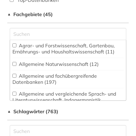
Top-Datenbanken
Fachgebiete (45)
▲
Agrar- und Forstwissenschaft, Gartenbau,
Ernährungs- und Haushaltswissenschaft (11)
Allgemeine Naturwissenschaft (12)
Allgemeine und fachübergreifende
Datenbanken (197)
Allgemeine und vergleichende Sprach- und
Literaturwissenschaft. Indogermanistik.
Außereuropäische Sprachen und Literaturen
Schlagwörter (763)
▲
(210)
Anglistik. Amerikanistik (723)