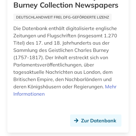
berühmte persönlichkeit (1)
Burney Collection Newspapers
bestandserhaltung (1)
DEUTSCHLANDWEIT FREI, DFG-GEFÖRDERTE LIZENZ
betriebswirtschaftslehre (2)
Die Datenbank enthält digitalisierte englische
Zeitungen und Flugschriften (insgesamt 1.270
bibel (2)
Titel) des 17. und 18. Jahrhunderts aus der
Sammlung des Geistlichen Charles Burney
bibliografie (30)
(1757-1817). Der Inhalt erstreckt sich von
bibliographie (18)
Parlamentsveröffentlichungen, über
tagesaktuelle Nachrichten aus London, dem
bibliographie 1800-2005 (1)
Britischen Empire, den Nachbarländern und
deren Königshäusern oder Regierungen.
Mehr
bibliographie 1900-2000 (1)
Informationen
biblische studien (1)
bilddatenbank (1)
Zur Datenbank
bildung (1)