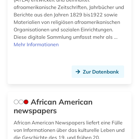
afroamerikanische Zeitschriften, Jahrbücher und
englisch language teaching (1)
Berichte aus den Jahren 1829 bis1922 sowie
Materialien von religiösen afroamerikanischen
englisch literatur (1)
Organisationen und sozialen Einrichtungen.
englische grammatik (1)
Diese digitale Sammlung umfasst mehr als ...
Mehr Informationen
englische literatur (4)
englische literatur außerhalb großbritanniens
und der usa (1)
Zur Datenbank
englische sprache (3)
englische sprachwissenschaft (1)
African American
englisches sprachgebiet (8)
newspapers
englischunterricht (3)
African American Newspapers liefert eine Fülle
english (1)
von Informationen über das kulturelle Leben und
die Geschichte des 19. und frühen 20.