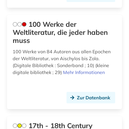
autobiografie (2)
autografen (1)
100 Werke der
autograph (1)
Weltliteratur, die jeder haben
autor (2)
muss
außenpolitik (5)
100 Werke von 84 Autoren aus allen Epochen
der Weltliteratur, von Aischylos bis Zola.
balkanromanistik (7)
(Digitale Bibliothek : Sonderband ; 10) (kleine
ballade (2)
digitale bibliothek ; 29)
Mehr Informationen
bearbeitung (2)
behinderung (1)
Zur Datenbank
belletristik (1)
ben (1)
17th - 18th Century