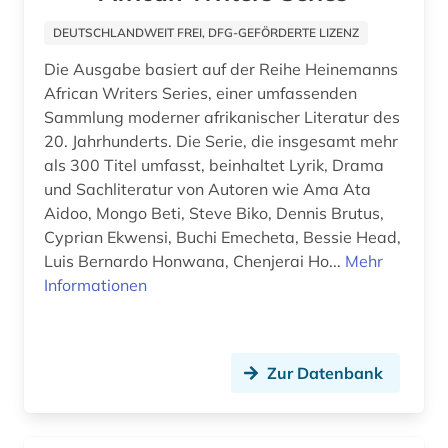
geschichte 1500-1640 (1)
DEUTSCHLANDWEIT FREI, DFG-GEFÖRDERTE LIZENZ
Die Ausgabe basiert auf der Reihe Heinemanns
geschichte 1500-1700 (1)
African Writers Series, einer umfassenden
geschichte 1500-1900 (1)
Sammlung moderner afrikanischer Literatur des
20. Jahrhunderts. Die Serie, die insgesamt mehr
geschichte 1500-1926 (1)
als 300 Titel umfasst, beinhaltet Lyrik, Drama
und Sachliteratur von Autoren wie Ama Ata
geschichte 1574-1739 (1)
Aidoo, Mongo Beti, Steve Biko, Dennis Brutus,
Cyprian Ekwensi, Buchi Emecheta, Bessie Head,
geschichte 1600-1900 (2)
Luis Bernardo Honwana, Chenjerai Ho...
Mehr
geschichte 1641-1700 (1)
Informationen
geschichte 1650 (1)
geschichte 1650-1850 (1)
Zur Datenbank
geschichte 1691-1820 (1)
geschichte 1700 - 1900 (1)