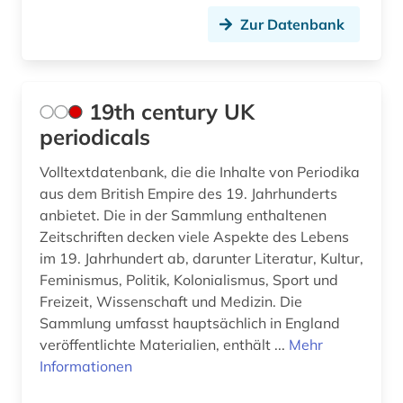
canterbury tales (2)
Zur Datenbank
carlyle (2)
cartoon (1)
19th century UK
charles (1)
periodicals
chaucer (6)
Volltextdatenbank, die die Inhalte von Periodika
aus dem British Empire des 19. Jahrhunderts
chemie (10)
anbietet. Die in der Sammlung enthaltenen
chinesisch (5)
Zeitschriften decken viele Aspekte des Lebens
im 19. Jahrhundert ab, darunter Literatur, Kultur,
christentum (1)
Feminismus, Politik, Kolonialismus, Sport und
Freizeit, Wissenschaft und Medizin. Die
christopher marlowe (1)
Sammlung umfasst hauptsächlich in England
veröffentlichte Materialien, enthält ...
Mehr
cloudbasiert (1)
Informationen
comic (5)