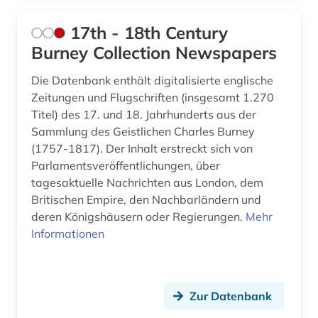
biografie (13)
17th - 18th Century
biographie (26)
Burney Collection Newspapers
biologie (1)
Die Datenbank enthält digitalisierte englische
biowissenschaften (1)
Zeitungen und Flugschriften (insgesamt 1.270
Titel) des 17. und 18. Jahrhunderts aus der
black theater (1)
Sammlung des Geistlichen Charles Burney
(1757-1817). Der Inhalt erstreckt sich von
bond (1)
Parlamentsveröffentlichungen, über
book of kells (1)
tagesaktuelle Nachrichten aus London, dem
Britischen Empire, den Nachbarländern und
brief (4)
deren Königshäusern oder Regierungen.
Mehr
Informationen
briefe (1)
briefsammlung (6)
Zur Datenbank
britannisch (1)