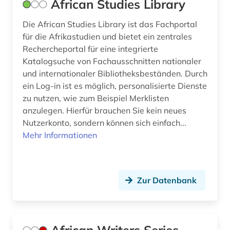
African Studies Library
genealogie (2)
Die African Studies Library ist das Fachportal
geoffrey (3)
für die Afrikastudien und bietet ein zentrales
Rechercheportal für eine integrierte
geoffrey general prologue (1)
Katalogsuche von Fachausschnitten nationaler
und internationaler Bibliotheksbeständen. Durch
geoffrey the wife of bath´s tale (1)
ein Log-in ist es möglich, personalisierte Dienste
geografie (1)
zu nutzen, wie zum Beispiel Merklisten
anzulegen. Hierfür brauchen Sie kein neues
geographie (1)
Nutzerkonto, sondern können sich einfach...
Mehr Informationen
geographischer name (2)
geologie (1)
Zur Datenbank
george (1)
geowissenschaften (1)
germanistik (6)