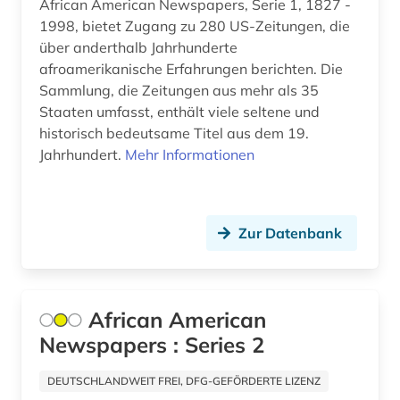
African American Newspapers, Serie 1, 1827 -
familienname (3)
1998, bietet Zugang zu 280 US-Zeitungen, die
über anderthalb Jahrhunderte
fashion (1)
afroamerikanische Erfahrungen berichten. Die
feminismus (5)
Sammlung, die Zeitungen aus mehr als 35
Staaten umfasst, enthält viele seltene und
fernsehen (1)
historisch bedeutsame Titel aus dem 19.
Jahrhundert.
Mehr Informationen
fest (1)
fid anglo-american culture (1)
fid asien (1)
Zur Datenbank
fid benelux (1)
fid darstellende kunst (9)
African American
Newspapers : Series 2
fid geschichtswissenschaft (1)
fid-lizenz (1)
DEUTSCHLANDWEIT FREI, DFG-GEFÖRDERTE LIZENZ